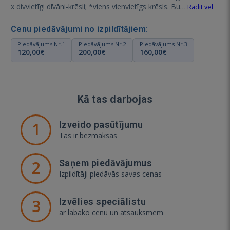
x divvietīgi dīvāni-krēsli; *viens vienvietīgs krēsls. Bu…
Rādīt vēl
Cenu piedāvājumi no izpildītājiem:
Piedāvājums Nr.1
Piedāvājums Nr.2
Piedāvājums Nr.3
120,00€
200,00€
160,00€
Kā tas darbojas
1
Izveido pasūtījumu
Tas ir bezmaksas
2
Saņem piedāvājumus
Izpildītāji piedāvās savas cenas
3
Izvēlies speciālistu
ar labāko cenu un atsauksmēm