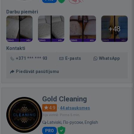
Darbu piemēri
+48
Kontakti
+371 *** *** 93
E-pasts
WhatsApp
Piedāvāt pasūtījumu
Gold Cleaning
4.9
·
44 atsauksmes
Bija vietnē: Pirms 5 min.
Latviski, По-русски, English
PRO