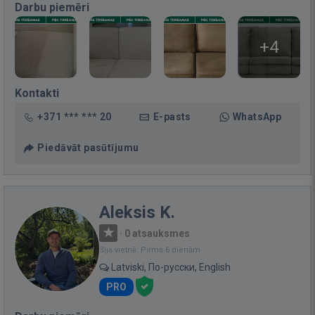
Darbu piemēri
+4
Kontakti
+371 *** *** 20
E-pasts
WhatsApp
Piedāvāt pasūtījumu
Aleksis K.
·
0 atsauksmes
Bija vietnē: Pirms 6 dienām
Latviski, По-русски, English
PRO