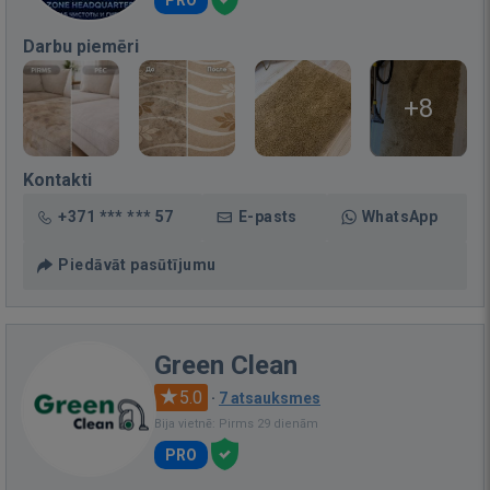
Darbu piemēri
+8
Kontakti
+371 *** *** 57
E-pasts
WhatsApp
Piedāvāt pasūtījumu
Green Clean
5.0
·
7 atsauksmes
Bija vietnē: Pirms 29 dienām
PRO