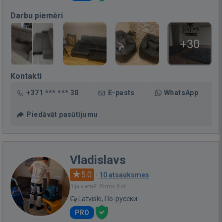
Darbu piemēri
+30
Kontakti
+371 *** *** 30
E-pasts
WhatsApp
Piedāvāt pasūtījumu
Vladislavs
5.0
·
10 atsauksmes
Bija vietnē: Pirms 8 st.
Latviski, По-русски
PRO