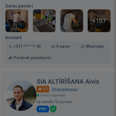
Darbu piemēri
+187
Kontakti
+371 *** *** 65
E-pasts
WhatsApp
Piedāvāt pasūtījumu
SIA ALTĪRĪŠANA Aivis
5.0
·
20 atsauksmes
Šobrīd mājas lapā
Latviski, По-русски
PRO