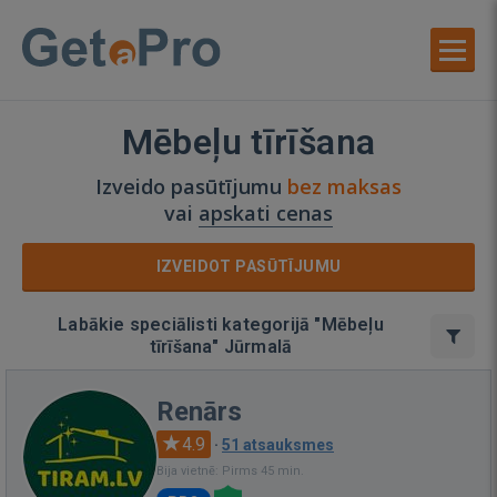
Mēbeļu tīrīšana
Izveido pasūtījumu
bez maksas
vai
apskati cenas
IZVEIDOT PASŪTĪJUMU
Labākie speciālisti kategorijā "Mēbeļu
tīrīšana" Jūrmalā
Renārs
4.9
·
51 atsauksmes
Bija vietnē: Pirms 45 min.