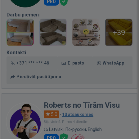
PRO
Darbu piemēri
+39
Kontakti
+371 *** *** 46
E-pasts
WhatsApp
Piedāvāt pasūtījumu
Roberts no Tīrām Visu
5.0
·
10 atsauksmes
Bija vietnē: Pirms 4 dienām
Latviski, По-русски, English
PRO