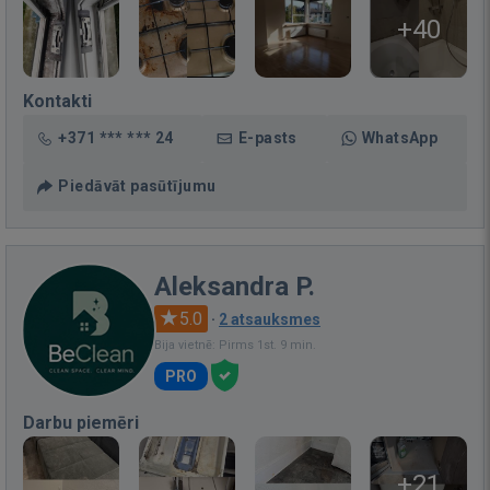
+40
Kontakti
+371 *** *** 24
E-pasts
WhatsApp
Piedāvāt pasūtījumu
Aleksandra P.
5.0
·
2 atsauksmes
Bija vietnē: Pirms 1st. 9 min.
PRO
Darbu piemēri
+21