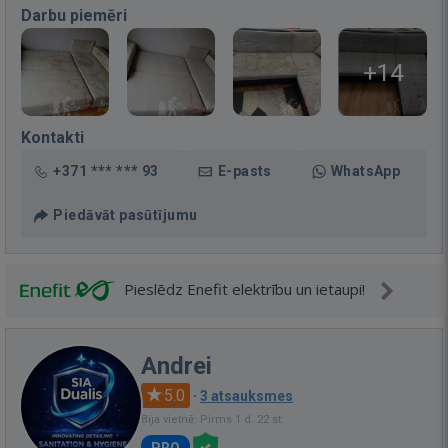
Darbu piemēri
+14
Kontakti
+371 *** *** 93
E-pasts
WhatsApp
Piedāvāt pasūtījumu
Pieslēdz Enefit elektrību un ietaupi!
Andrei
5.0
·
3 atsauksmes
Bija vietnē: Pirms 1 d. 22 st.
PRO