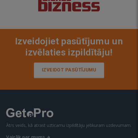
Izveidojiet pasūtījumu un
izvēlaties izpildītāju!
IZVEIDOT PASŪTĪJUMU
Ātrs veids, kā atrast uzticamu izpildītāju jebkuram uzdevumam.
Vairāk par mums