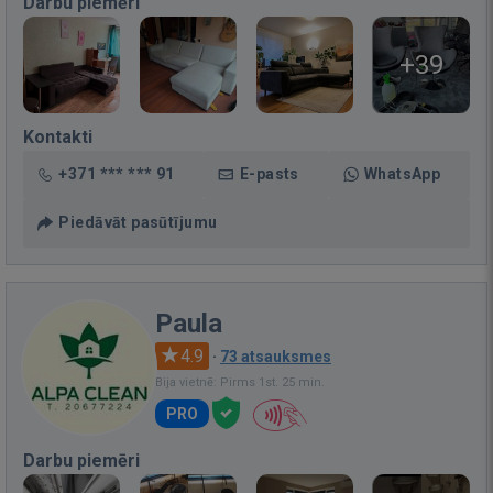
Darbu piemēri
+39
Kontakti
+371 *** *** 91
E-pasts
WhatsApp
Piedāvāt pasūtījumu
Paula
4.9
·
73 atsauksmes
Bija vietnē: Pirms 1st. 25 min.
PRO
Darbu piemēri