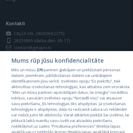
Kontakti
City24 SIA, (40003692375)
28259069
(darba dien. 09-17)
contact@getapro.lv
Mums rūp jūsu konfidencialitāte
Mēs un mūsu
270
partneri glabājam un piekļūstam personas
datiem, piemēram, pārlūkošanas datiem vai unikālajiem
identifikatoriem jūsu ierīcē. Izvēloties opciju “Es piekrītu”, tiek
Valstis
aktivizētas izsekošanas tehnoloģijas, kas atbalsta zem virsraksta
Igaunija
“Mēs un mūsu partneri apstrādājam datus, lai sniegtu” norādītos
mērķus, savukārt izvēloties opciju “Noraidīt visu” vai atsaucot
Latvija
savu piekrišanu, šīs tehnoloģijas tiks atspējotas. Ja izsekošanas
tehnoloģijas ir atspējotas, daļa no redzamā satura un reklāmām
Lietuva
var nebūt jums tik atbilstoša. Varat atkārtoti piekļūt šai izvēlnei, lai
jebkurā laikā mainītu savu izvēli vai atsauktu piekrišanu,
noklikšķinot uz saites “Privātuma preferences” tīmekļa lapas
apakšā vai uz peldošās ikonas tīmekļa lapas apakšējā kreisajā