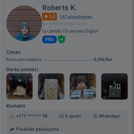
Roberts K.
5.0
·
347 atsauksmes
Bija vietnē: Pirms 4st. 32 min.
Latviski, По-русски, English
PRO
Cenas
Kravu pārvadājumi
0,25€/Km
Darbu piemēri
+70
Kontakti
+371 *** *** 94
E-pasts
WhatsApp
Piedāvāt pasūtījumu