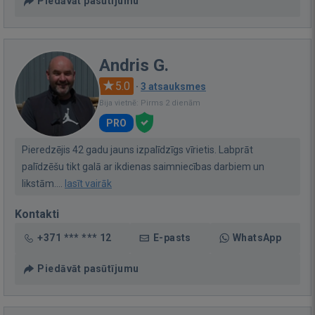
Piedāvāt pasūtījumu
Andris G.
5.0
·
3 atsauksmes
Bija vietnē: Pirms 2 dienām
PRO
Pieredzējis 42 gadu jauns izpalīdzīgs vīrietis. Labprāt
palīdzēšu tikt galā ar ikdienas saimniecības darbiem un
likstām....
lasīt vairāk
Kontakti
+371 *** *** 12
E-pasts
WhatsApp
Piedāvāt pasūtījumu