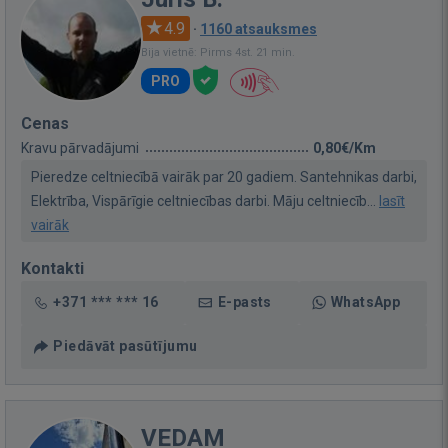
4.9
·
1160 atsauksmes
Bija vietnē: Pirms 4st. 21 min.
PRO
Cenas
Kravu pārvadājumi
0,80€/Km
Pieredze celtniecībā vairāk par 20 gadiem. Santehnikas darbi,
Elektrība, Vispārīgie celtniecības darbi. Māju celtniecīb...
lasīt
vairāk
Kontakti
+371 *** *** 16
E-pasts
WhatsApp
Piedāvāt pasūtījumu
VEDAM