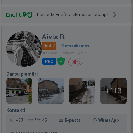
Pieslēdz Enefit elektrību un ietaupi!
Aivis B.
4.7
·
19 atsauksmes
Bija vietnē: Pirms 2st. 16 min.
PRO
Darbu piemēri
+113
Kontakti
+371 *** *** 45
E-pasts
WhatsApp