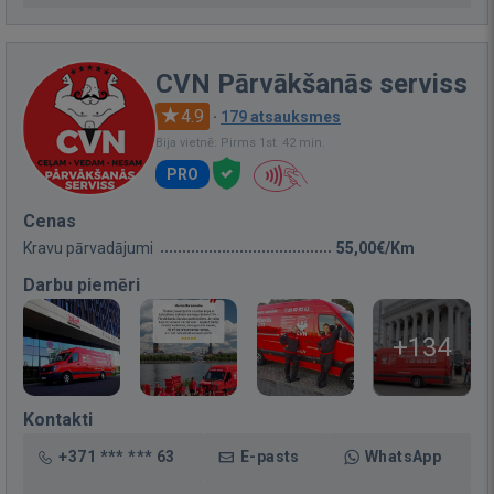
CVN Pārvākšanās serviss
4.9
·
179 atsauksmes
Bija vietnē: Pirms 1st. 42 min.
PRO
Cenas
Kravu pārvadājumi
55,00€/Km
Darbu piemēri
+134
Kontakti
+371 *** *** 63
E-pasts
WhatsApp