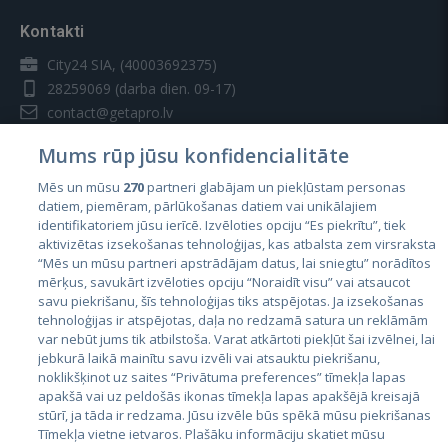
Kontakti
City24 SIA, (40003692375)
28259069
(darba dien. 09-17)
contact@getapro.lv
Mums rūp jūsu konfidencialitāte
Mēs un mūsu
270
partneri glabājam un piekļūstam personas
datiem, piemēram, pārlūkošanas datiem vai unikālajiem
identifikatoriem jūsu ierīcē. Izvēloties opciju “Es piekrītu”, tiek
Valstis
aktivizētas izsekošanas tehnoloģijas, kas atbalsta zem virsraksta
Igaunija
“Mēs un mūsu partneri apstrādājam datus, lai sniegtu” norādītos
mērķus, savukārt izvēloties opciju “Noraidīt visu” vai atsaucot
Latvija
savu piekrišanu, šīs tehnoloģijas tiks atspējotas. Ja izsekošanas
tehnoloģijas ir atspējotas, daļa no redzamā satura un reklāmām
Lietuva
var nebūt jums tik atbilstoša. Varat atkārtoti piekļūt šai izvēlnei, lai
jebkurā laikā mainītu savu izvēli vai atsauktu piekrišanu,
noklikšķinot uz saites “Privātuma preferences” tīmekļa lapas
apakšā vai uz peldošās ikonas tīmekļa lapas apakšējā kreisajā
stūrī, ja tāda ir redzama. Jūsu izvēle būs spēkā mūsu piekrišanas
Tīmekļa vietne ietvaros. Plašāku informāciju skatiet mūsu