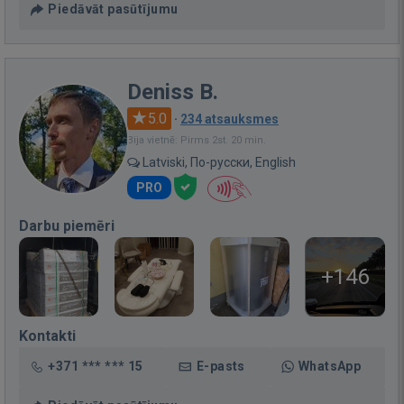
Piedāvāt pasūtījumu
Deniss B.
5.0
·
234 atsauksmes
Bija vietnē: Pirms 2st. 20 min.
Latviski, По-русски, English
PRO
Darbu piemēri
+146
Kontakti
+371 *** *** 15
E-pasts
WhatsApp