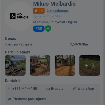
Mikus Melbārdis
5.0
·
2 atsauksmes
Bija vietnē: Pirms 14 st.
Latviski, По-русски, English
PRO
Cenas
Kravu pārvadājumi
1,50-3€/Km
Darbu piemēri
+19
Kontakti
+371 *** *** 55
E-pasts
WhatsApp
Piedāvāt pasūtījumu