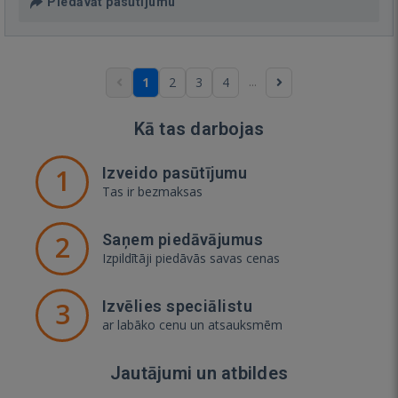
Piedāvāt pasūtījumu
...
1
2
3
4
Kā tas darbojas
1
Izveido pasūtījumu
Tas ir bezmaksas
2
Saņem piedāvājumus
Izpildītāji piedāvās savas cenas
3
Izvēlies speciālistu
ar labāko cenu un atsauksmēm
Jautājumi un atbildes