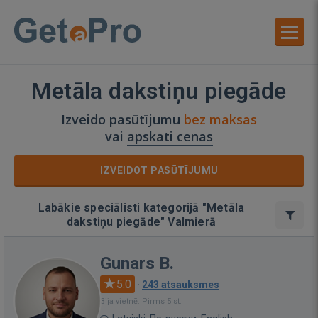
Metāla dakstiņu piegāde
Izveido pasūtījumu
bez maksas
vai
apskati cenas
IZVEIDOT PASŪTĪJUMU
Labākie speciālisti kategorijā "Metāla
dakstiņu piegāde" Valmierā
Gunars B.
5.0
·
243 atsauksmes
Bija vietnē: Pirms 5 st.