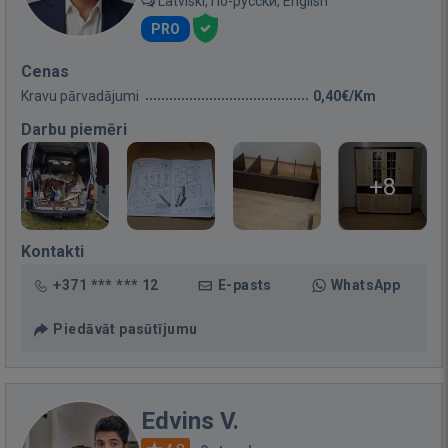
Latviski, По-русски, English
PRO
Cenas
Kravu pārvadājumi
0,40€/Km
Darbu piemēri
+8
Kontakti
+371 *** *** 12
E-pasts
WhatsApp
Piedāvāt pasūtījumu
Edvins V.