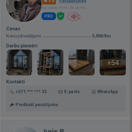
4.8
·
9 atsauksmes
Bija vietnē: Pirms 2st. 36 min.
PRO
Cenas
Kravu pārvadājumi
5,00€/Km
Darbu piemēri
+54
Kontakti
+371 *** *** 33
E-pasts
WhatsApp
Piedāvāt pasūtījumu
Juris B.