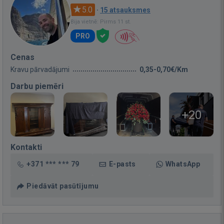
5.0
·
15 atsauksmes
Bija vietnē: Pirms 11 st.
PRO
Cenas
Kravu pārvadājumi
0,35-0,70€/Km
Darbu piemēri
+20
Kontakti
+371 *** *** 79
E-pasts
WhatsApp
Piedāvāt pasūtījumu