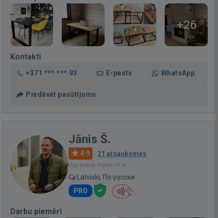
+26
Kontakti
+371 *** *** 93
E-pasts
WhatsApp
Piedāvāt pasūtījumu
Jānis Š.
4.9
·
21 atsauksmes
Bija vietnē: Pirms 15 st.
Latviski, По-русски
PRO
Darbu piemēri