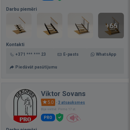
Darbu piemēri
+66
Kontakti
+371 *** *** 23
E-pasts
WhatsApp
Piedāvāt pasūtījumu
Viktor Sovans
5.0
·
3 atsauksmes
Bija vietnē: Pirms 17 st.
PRO
Darbu piemēri