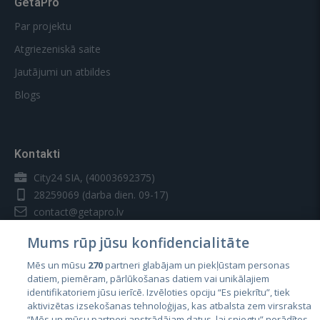
GetaPro
Par projektu
Atgriezeniskā saite
Jautājumi un atbildes
Blogs
Kontakti
City24 SIA, (40003692375)
28259069
(darba dien. 09-17)
contact@getapro.lv
Mums rūp jūsu konfidencialitāte
Mēs un mūsu
270
partneri glabājam un piekļūstam personas
datiem, piemēram, pārlūkošanas datiem vai unikālajiem
identifikatoriem jūsu ierīcē. Izvēloties opciju “Es piekrītu”, tiek
Valstis
aktivizētas izsekošanas tehnoloģijas, kas atbalsta zem virsraksta
Igaunija
“Mēs un mūsu partneri apstrādājam datus, lai sniegtu” norādītos