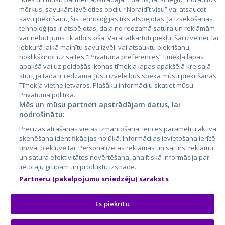
mērķus, savukārt izvēloties opciju “Noraidīt visu” vai atsaucot
Latvija
savu piekrišanu, šīs tehnoloģijas tiks atspējotas. Ja izsekošanas
tehnoloģijas ir atspējotas, daļa no redzamā satura un reklāmām
Lietuva
var nebūt jums tik atbilstoša. Varat atkārtoti piekļūt šai izvēlnei, lai
jebkurā laikā mainītu savu izvēli vai atsauktu piekrišanu,
noklikšķinot uz saites “Privātuma preferences” tīmekļa lapas
apakšā vai uz peldošās ikonas tīmekļa lapas apakšējā kreisajā
stūrī, ja tāda ir redzama. Jūsu izvēle būs spēkā mūsu piekrišanas
Tīmekļa vietne ietvaros. Plašāku informāciju skatiet mūsu
Privātuma politikā.
Mēs un mūsu partneri apstrādājam datus, lai
nodrošinātu:
City24.lv
CVbankas.lt
Precīzas atrašanās vietas izmantošana. Ierīces parametru aktīva
City24.ee
Kainos.lt
skenēšana identifikācijas nolūkā. Informācijas ievietošana ierīcē
un/vai piekļuve tai. Personalizētas reklāmas un saturs, reklāmu
GetaPro.lv
Paslaugos.lt
un satura efektivitātes novērtēšana, analītiskā informācija par
GetaPro.ee
auto24.ee
lietotāju grupām un produktu izstrāde.
Skelbiu.lt
KV.ee
Partneru (pakalpojumu sniedzēju) saraksts
Autoplius.lt
Osta.ee
Aruodas.lt
KuldneBörs.ee
Es piekrītu