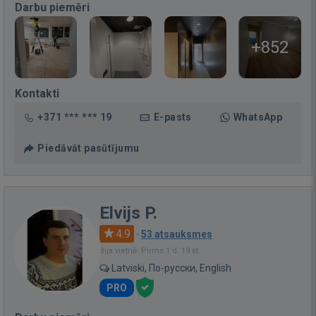
Darbu piemēri
+852
Kontakti
+371 *** *** 19
E-pasts
WhatsApp
Piedāvāt pasūtījumu
Elvijs P.
4.9
·
53 atsauksmes
Bija vietnē: Pirms 1 d. 19 st.
Latviski, По-русски, English
PRO