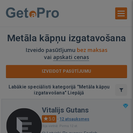
Metāla kāpņu izgatavošana
Izveido pasūtījumu
bez maksas
vai
apskati cenas
IZVEIDOT PASŪTĪJUMU
Labākie speciālisti kategorijā "Metāla kāpņu
izgatavošana" Liepājā
Vitalijs Gutans
5.0
·
12 atsauksmes
Bija vietnē: Pirms 12 st.