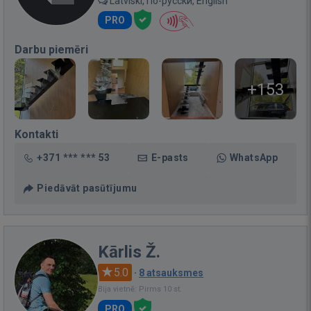
Latviski, По-русски, English
PRO
Darbu piemēri
+153
Kontakti
+371 *** *** 53
E-pasts
WhatsApp
Piedāvāt pasūtījumu
Kārlis Ž.
5.0
·
8 atsauksmes
Bija vietnē: Pirms 10 st.
PRO