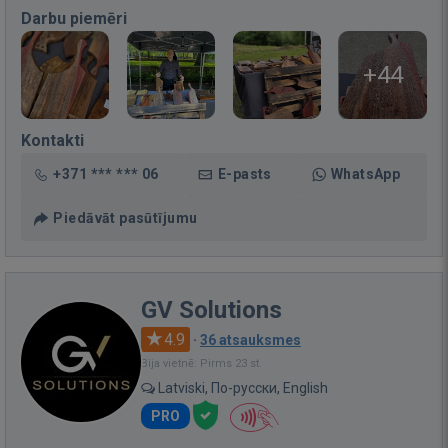
Darbu piemēri
+44
Kontakti
+371 *** *** 06
E-pasts
WhatsApp
Piedāvāt pasūtījumu
GV Solutions
4.9
·
36 atsauksmes
Bija vietnē: Pirms 23 st.
Latviski, По-русски, English
PRO