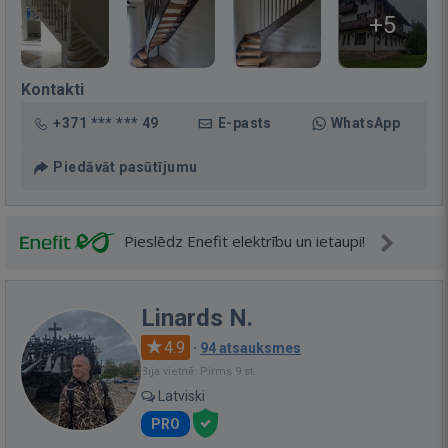
+5
Kontakti
+371 *** *** 49
E-pasts
WhatsApp
Piedāvāt pasūtījumu
Pieslēdz Enefit elektrību un ietaupi!
Linards N.
4.9
·
94 atsauksmes
Bija vietnē: Pirms 9 st.
Latviski
PRO