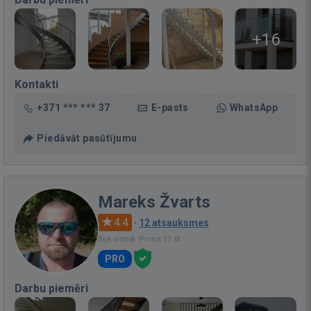
+16
Kontakti
+371 *** *** 37
E-pasts
WhatsApp
Piedāvāt pasūtījumu
Mareks Žvarts
4.4
·
12 atsauksmes
Bija vietnē: Pirms 11 st.
PRO
Darbu piemēri