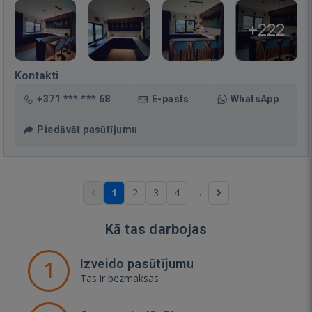
+222
Kontakti
+371 *** *** 68
E-pasts
WhatsApp
Piedāvāt pasūtījumu
...
1
2
3
4
Kā tas darbojas
1
Izveido pasūtījumu
Tas ir bezmaksas