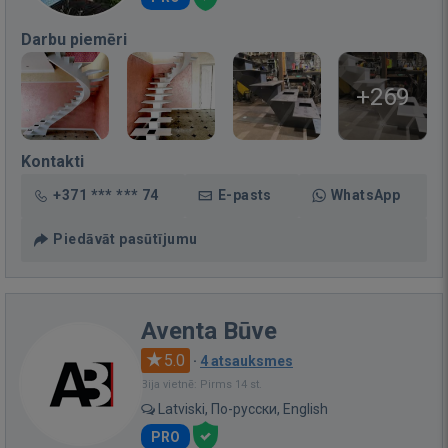
Darbu piemēri
+269
Kontakti
+371 *** *** 74
E-pasts
WhatsApp
Piedāvāt pasūtījumu
Aventa Būve
5.0
·
4 atsauksmes
Bija vietnē: Pirms 14 st.
Latviski, По-русски, English
PRO