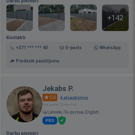
Darbu piemēri
+142
Kontakti
+371 *** *** 40
E-pasts
WhatsApp
Piedāvāt pasūtījumu
Jekabs P.
5.0
·
6 atsauksmes
Bija vietnē: Pirms 9 st.
Latviski, По-русски, English
PRO
Darbu piemēri