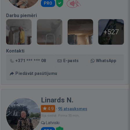
PRO
Darbu piemēri
+527
Kontakti
+371 *** *** 08
E-pasts
WhatsApp
Piedāvāt pasūtījumu
Linards N.
4.9
·
95 atsauksmes
Bija vietnē: Pirms 35 min.
Latviski