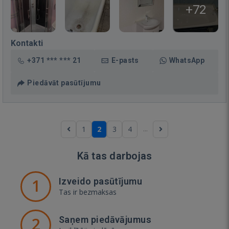
+72
Kontakti
+371 *** *** 21
E-pasts
WhatsApp
Piedāvāt pasūtījumu
...
1
2
3
4
Kā tas darbojas
1
Izveido pasūtījumu
Tas ir bezmaksas
2
Saņem piedāvājumus