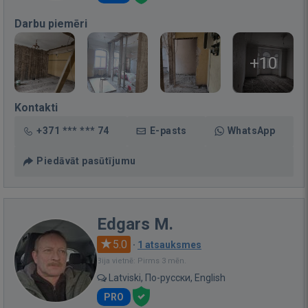
Darbu piemēri
+10
Kontakti
+371 *** *** 74
E-pasts
WhatsApp
Piedāvāt pasūtījumu
Edgars M.
5.0
·
1 atsauksmes
Bija vietnē: Pirms 3 mēn.
Latviski, По-русски, English
PRO