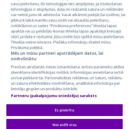
Latvija
savu piekrišanu, šīs tehnoloģijas tiks atspējotas. Ja izsekošanas
tehnoloģijas ir atspējotas, daļa no redzamā satura un reklāmām
Lietuva
var nebūt jums tik atbilstoša. Varat atkārtoti piekļūt šai izvēlnei, lai
jebkurā laikā mainītu savu izvēli vai atsauktu piekrišanu,
noklikšķinot uz saites “Privātuma preferences” tīmekļa lapas
apakšā vai uz peldošās ikonas tīmekļa lapas apakšējā kreisajā
stūrī, ja tāda ir redzama. Jūsu izvēle būs spēkā mūsu piekrišanas
Tīmekļa vietne ietvaros. Plašāku informāciju skatiet mūsu
Privātuma politikā.
Mēs un mūsu partneri apstrādājam datus, lai
nodrošinātu:
City24.lv
CVbankas.lt
Precīzas atrašanās vietas izmantošana. Ierīces parametru aktīva
City24.ee
Kainos.lt
skenēšana identifikācijas nolūkā. Informācijas ievietošana ierīcē
un/vai piekļuve tai. Personalizētas reklāmas un saturs, reklāmu
GetaPro.lv
Paslaugos.lt
un satura efektivitātes novērtēšana, analītiskā informācija par
GetaPro.ee
auto24.ee
lietotāju grupām un produktu izstrāde.
Skelbiu.lt
KV.ee
Partneru (pakalpojumu sniedzēju) saraksts
Autoplius.lt
Osta.ee
Aruodas.lt
KuldneBörs.ee
Es piekrītu
Noraidīt visu