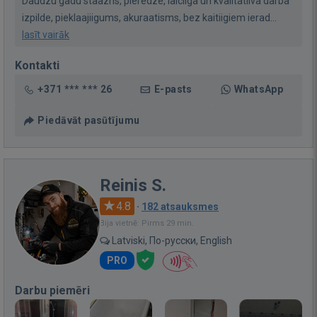
Daudzu gadu staazhs, pieredze, laiciiga un kvalitatiiva darba
izpilde, pieklaajiigums, akuraatisms, bez kaitiigiem ierad...
lasīt vairāk
Kontakti
+371 *** *** 26
E-pasts
WhatsApp
Piedāvāt pasūtījumu
Reinis S.
4.8
·
182 atsauksmes
Bija vietnē: Pirms 29 min.
Latviski, По-русски, English
PRO
Darbu piemēri