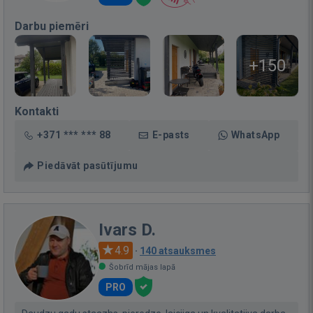
Darbu piemēri
+150
Kontakti
+371 *** *** 88
E-pasts
WhatsApp
Piedāvāt pasūtījumu
Ivars D.
4.9
·
140 atsauksmes
Šobrīd mājas lapā
PRO