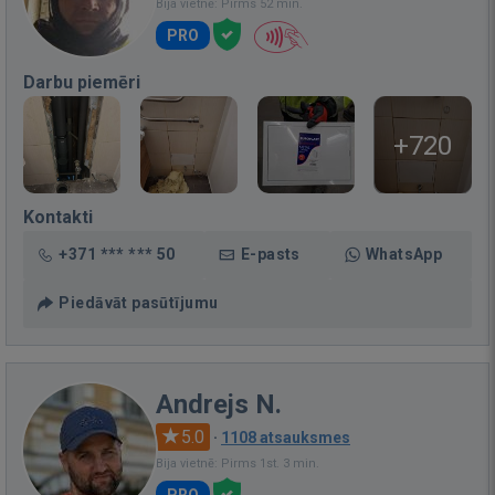
Bija vietnē: Pirms 52 min.
PRO
Darbu piemēri
+720
Kontakti
+371 *** *** 50
E-pasts
WhatsApp
Piedāvāt pasūtījumu
Andrejs N.
5.0
·
1108 atsauksmes
Bija vietnē: Pirms 1st. 3 min.