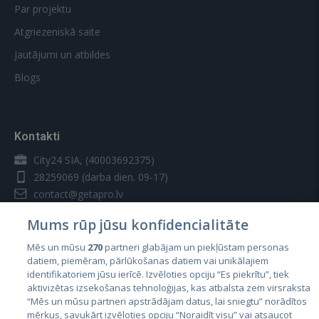
Par projektu
Atgriezeniskā saite
Jautājumi un atbildes
Blogs
Kontakti
City24 SIA, (40003692375)
28259069
(darba dien. 09-17)
contact@getapro.lv
Mums rūp jūsu konfidencialitāte
Mēs un mūsu
270
partneri glabājam un piekļūstam personas
datiem, piemēram, pārlūkošanas datiem vai unikālajiem
identifikatoriem jūsu ierīcē. Izvēloties opciju “Es piekrītu”, tiek
Valstis
aktivizētas izsekošanas tehnoloģijas, kas atbalsta zem virsraksta
Igaunija
“Mēs un mūsu partneri apstrādājam datus, lai sniegtu” norādītos
mērķus, savukārt izvēloties opciju “Noraidīt visu” vai atsaucot