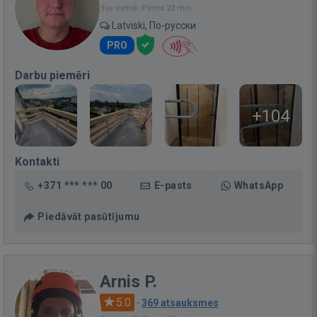
Bija vietnē: Pirms 23 min.
Latviski, По-русски
PRO
Darbu piemēri
+104
Kontakti
+371 *** *** 00
E-pasts
WhatsApp
Piedāvāt pasūtījumu
Arnis P.
5.0
·
369 atsauksmes