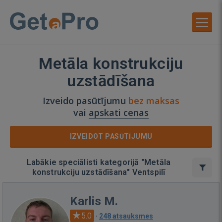
Metāla konstrukciju
uzstādīšana
Izveido pasūtījumu
bez maksas
vai
apskati cenas
IZVEIDOT PASŪTĪJUMU
Labākie speciālisti kategorijā "Metāla
konstrukciju uzstādīšana" Ventspilī
Karlis M.
5.0
·
248 atsauksmes