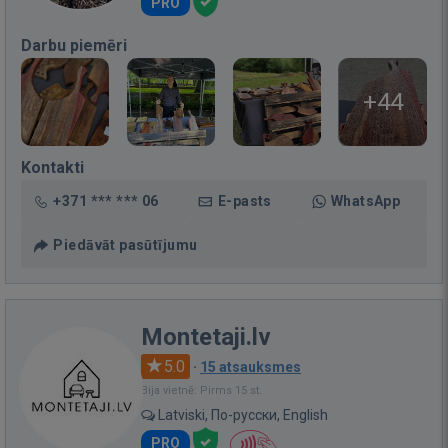
PRO
Darbu piemēri
+44
Kontakti
+371 *** *** 06
E-pasts
WhatsApp
Piedāvāt pasūtījumu
Montetaji.lv
5.0
·
15 atsauksmes
Bija vietnē: Pirms 15 st.
Latviski, По-русски, English
PRO