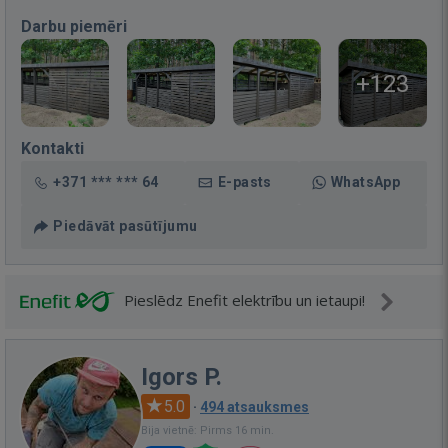
Darbu piemēri
+123
Kontakti
+371 *** *** 64
E-pasts
WhatsApp
Piedāvāt pasūtījumu
Pieslēdz Enefit elektrību un ietaupi!
Igors P.
5.0
·
494 atsauksmes
Bija vietnē: Pirms 16 min.