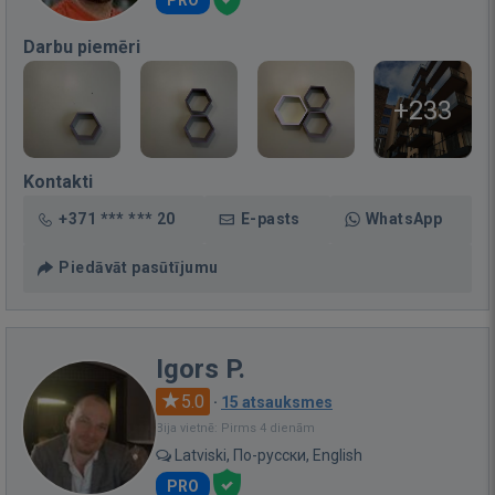
PRO
Darbu piemēri
+233
Kontakti
+371 *** *** 20
E-pasts
WhatsApp
Piedāvāt pasūtījumu
Igors P.
5.0
·
15 atsauksmes
Bija vietnē: Pirms 4 dienām
Latviski, По-русски, English
PRO