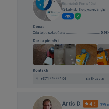
Bija vietnē: Pirms 10 st.
Latviski, По-русски, English
PRO
Cenas
Citu telpu uzkopšana
0,98
Darbu piemēri
Kontakti
+371 *** *** 06
E-pasts
Artis D.
4.9
·
398 