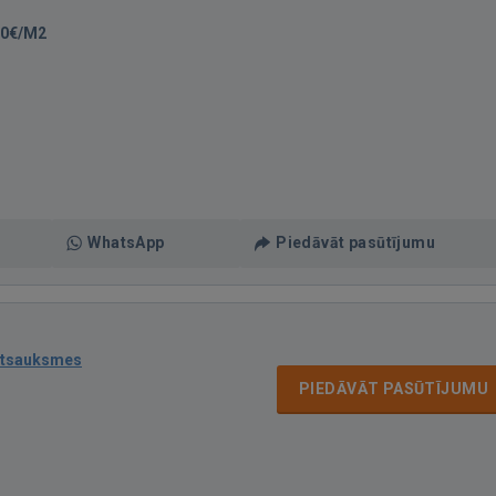
00€/M2
WhatsApp
Piedāvāt pasūtījumu
atsauksmes
PIEDĀVĀT PASŪTĪJUMU