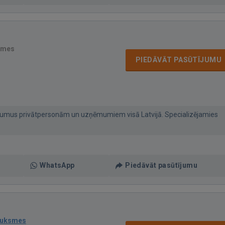
smes
PIEDĀVĀT PASŪTĪJUMU
umus privātpersonām un uzņēmumiem visā Latvijā. Specializējamies
WhatsApp
Piedāvāt pasūtījumu
auksmes