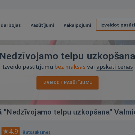
Izveidot pasūt
 darbojas
Pasūtījumi
Pakalpojumi
Nedzīvojamo telpu uzkopšan
Izveido pasūtījumu
bez maksas
vai
apskati cenas
IZVEIDOT PASŪTĪJUMU
jā "Nedzīvojamo telpu uzkopšana" Valmi
4.9
·
8 atsauksmes