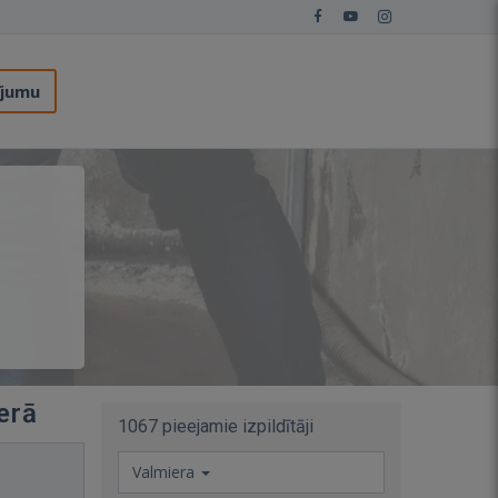
ījumu
a
erā
1067 pieejamie izpildītāji
Valmiera