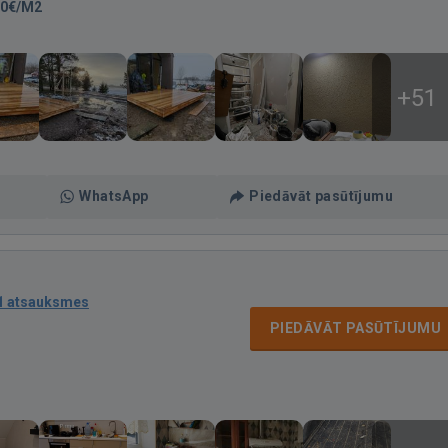
00€/M2
+51
WhatsApp
Piedāvāt pasūtījumu
1 atsauksmes
PIEDĀVĀT PASŪTĪJUMU