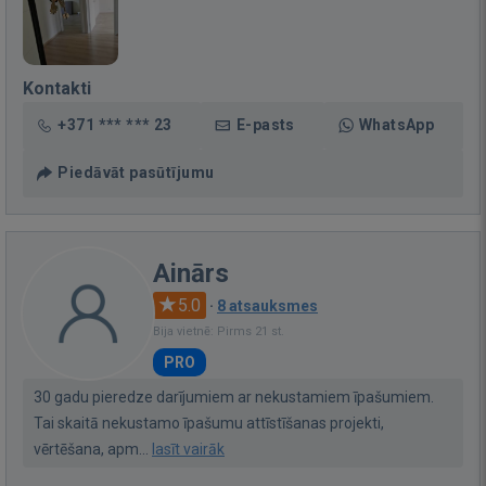
Kontakti
+371 *** *** 23
E-pasts
WhatsApp
Piedāvāt pasūtījumu
Ainārs
5.0
·
8 atsauksmes
Bija vietnē: Pirms 21 st.
PRO
30 gadu pieredze darījumiem ar nekustamiem īpašumiem.
Tai skaitā nekustamo īpašumu attīstīšanas projekti,
vērtēšana, apm...
lasīt vairāk