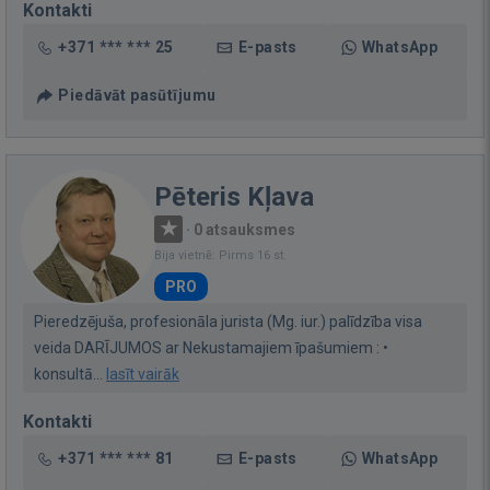
Kontakti
+371 *** *** 25
E-pasts
WhatsApp
Piedāvāt pasūtījumu
Pēteris Kļava
·
0 atsauksmes
Bija vietnē: Pirms 16 st.
PRO
Pieredzējuša, profesionāla jurista (Mg. iur.) palīdzība visa
veida DARĪJUMOS ar Nekustamajiem īpašumiem : •
konsultā...
lasīt vairāk
Kontakti
+371 *** *** 81
E-pasts
WhatsApp