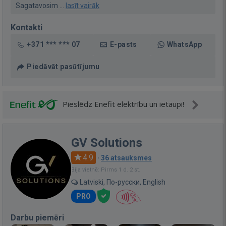
Sagatavosim ...
lasīt vairāk
Kontakti
+371 *** *** 07
E-pasts
WhatsApp
Piedāvāt pasūtījumu
Pieslēdz Enefit elektrību un ietaupi!
GV Solutions
4.9
·
36 atsauksmes
Bija vietnē: Pirms 1 d. 2 st.
Latviski, По-русски, English
PRO
Darbu piemēri