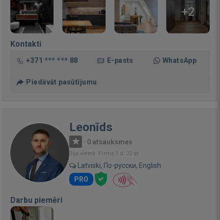
+2
Kontakti
+371 *** *** 88
E-pasts
WhatsApp
Piedāvāt pasūtījumu
Leonīds
·
0 atsauksmes
Bija vietnē: Pirms 1 d. 22 st.
Latviski, По-русски, English
PRO
Darbu piemēri