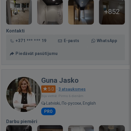
+852
Kontakti
+371 *** *** 19
E-pasts
WhatsApp
Piedāvāt pasūtījumu
Guna Jasko
5.0
·
3 atsauksmes
Bija vietnē: Pirms 6 dienām
Latviski, По-русски, English
PRO
Darbu piemēri