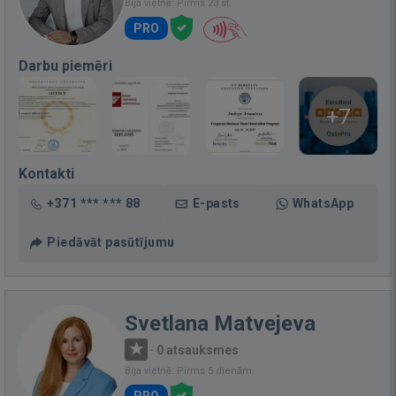
Bija vietnē: Pirms 23 st.
PRO
Darbu piemēri
+7
Kontakti
+371 *** *** 88
E-pasts
WhatsApp
Piedāvāt pasūtījumu
Svetlana Matvejeva
·
0 atsauksmes
Bija vietnē: Pirms 5 dienām