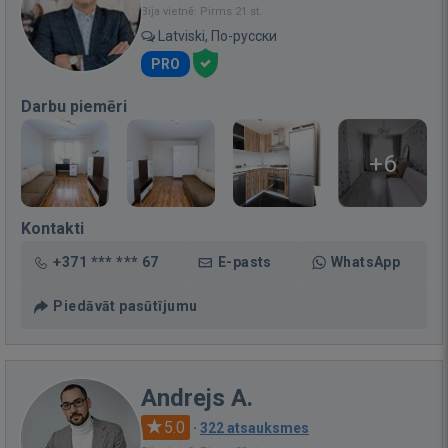
Bija vietnē: Pirms 21 st.
Latviski, По-русски
PRO
Darbu piemēri
+6
Kontakti
+371 *** *** 67
E-pasts
WhatsApp
Piedāvāt pasūtījumu
Andrejs A.
5.0
·
322 atsauksmes