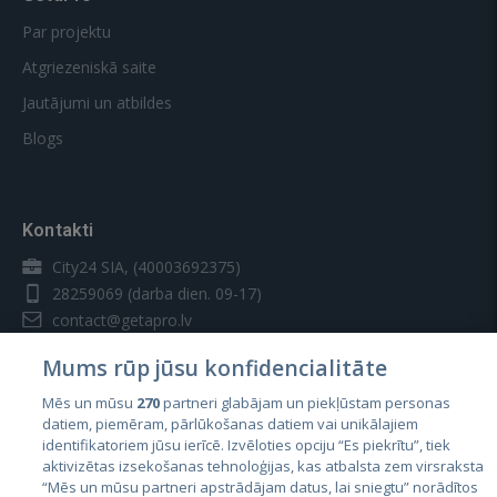
Par projektu
Atgriezeniskā saite
Jautājumi un atbildes
Blogs
Kontakti
City24 SIA, (40003692375)
28259069
(darba dien. 09-17)
contact@getapro.lv
Mums rūp jūsu konfidencialitāte
Mēs un mūsu
270
partneri glabājam un piekļūstam personas
datiem, piemēram, pārlūkošanas datiem vai unikālajiem
identifikatoriem jūsu ierīcē. Izvēloties opciju “Es piekrītu”, tiek
Valstis
aktivizētas izsekošanas tehnoloģijas, kas atbalsta zem virsraksta
Igaunija
“Mēs un mūsu partneri apstrādājam datus, lai sniegtu” norādītos