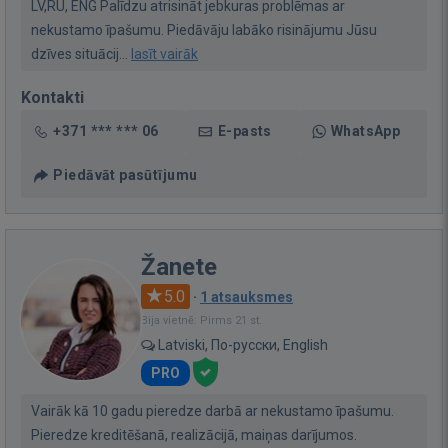
LV,RU, ENG Palīdzu atrisināt jebkuras problēmas ar
nekustamo īpašumu. Piedāvāju labāko risinājumu Jūsu
dzīves situācij...
lasīt vairāk
Kontakti
+371 *** *** 06
E-pasts
WhatsApp
Piedāvāt pasūtījumu
Žanete
5.0
·
1 atsauksmes
Bija vietnē: Pirms 21 st.
Latviski, По-русски, English
PRO
Vairāk kā 10 gadu pieredze darbā ar nekustamo īpašumu.
Pieredze kreditēšanā, realizācijā, maiņas darījumos.