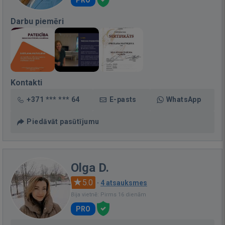
PRO
Darbu piemēri
Kontakti
+371 *** *** 64
E-pasts
WhatsApp
Piedāvāt pasūtījumu
Olga D.
5.0
·
4 atsauksmes
Bija vietnē: Pirms 16 dienām
PRO