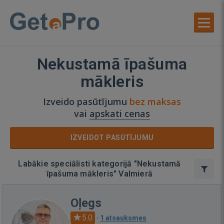
Nekustamā īpašuma
mākleris
Izveido pasūtījumu
bez maksas
vai
apskati cenas
IZVEIDOT PASŪTĪJUMU
Labākie speciālisti kategorijā "Nekustamā
īpašuma mākleris" Valmierā
Oļegs
5.0
·
1 atsauksmes