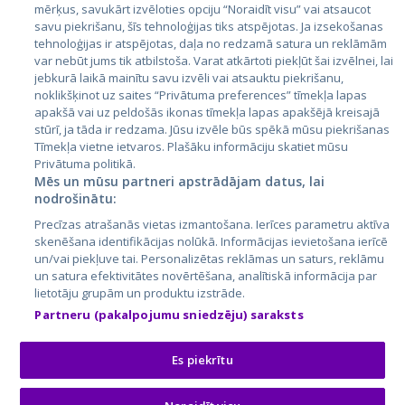
mērķus, savukārt izvēloties opciju “Noraidīt visu” vai atsaucot
Latvija
savu piekrišanu, šīs tehnoloģijas tiks atspējotas. Ja izsekošanas
tehnoloģijas ir atspējotas, daļa no redzamā satura un reklāmām
Lietuva
var nebūt jums tik atbilstoša. Varat atkārtoti piekļūt šai izvēlnei, lai
jebkurā laikā mainītu savu izvēli vai atsauktu piekrišanu,
noklikšķinot uz saites “Privātuma preferences” tīmekļa lapas
apakšā vai uz peldošās ikonas tīmekļa lapas apakšējā kreisajā
stūrī, ja tāda ir redzama. Jūsu izvēle būs spēkā mūsu piekrišanas
Tīmekļa vietne ietvaros. Plašāku informāciju skatiet mūsu
Privātuma politikā.
Mēs un mūsu partneri apstrādājam datus, lai
nodrošinātu:
City24.lv
CVbankas.lt
Precīzas atrašanās vietas izmantošana. Ierīces parametru aktīva
City24.ee
Kainos.lt
skenēšana identifikācijas nolūkā. Informācijas ievietošana ierīcē
un/vai piekļuve tai. Personalizētas reklāmas un saturs, reklāmu
GetaPro.lv
Paslaugos.lt
un satura efektivitātes novērtēšana, analītiskā informācija par
GetaPro.ee
auto24.ee
lietotāju grupām un produktu izstrāde.
Skelbiu.lt
KV.ee
Partneru (pakalpojumu sniedzēju) saraksts
Autoplius.lt
Osta.ee
Aruodas.lt
KuldneBörs.ee
Es piekrītu