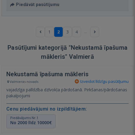
Piedāvāt pasūtījumu
...
1
2
3
4
Pasūtījumi kategorijā "Nekustamā īpašuma
mākleris" Valmierā
Nekustamā īpašuma mākleris
Izveidot līdzīgu pasūtījumu
Valmieras novads
vajadzīga palīdzība dzīvokļa pārdošanā. Pirkšanas/pārdošanas
pakalpojumi
Cenu piedāvājumi no izpildītājiem:
Piedāvājums Nr.1
No 2000 līdz 10000€