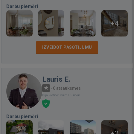
Darbu piemēri
+4
IZVEIDOT PASŪTĪJUMU
Lauris E.
·
0 atsauksmes
Bija vietnē: Pirms 5 mēn.
Darbu piemēri
+2