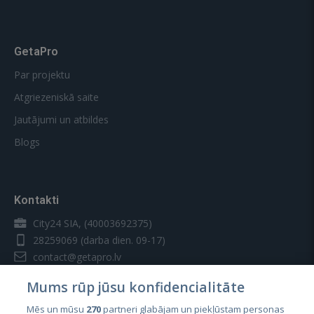
GetaPro
Par projektu
Atgriezeniskā saite
Jautājumi un atbildes
Blogs
Kontakti
City24 SIA, (40003692375)
28259069
(darba dien. 09-17)
contact@getapro.lv
Mums rūp jūsu konfidencialitāte
Mēs un mūsu
270
partneri glabājam un piekļūstam personas