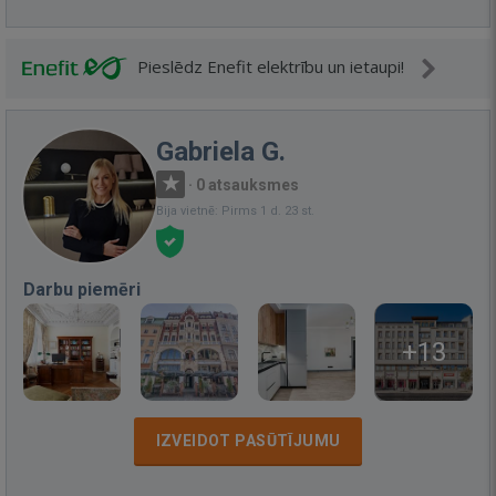
Pieslēdz Enefit elektrību un ietaupi!
Gabriela G.
·
0 atsauksmes
Bija vietnē: Pirms 1 d. 23 st.
Darbu piemēri
+13
IZVEIDOT PASŪTĪJUMU