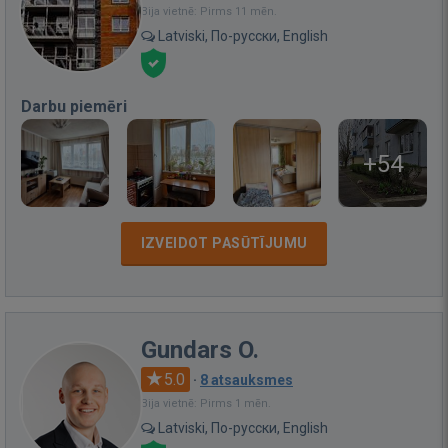
Bija vietnē: Pirms 11 mēn.
Latviski, По-русски, English
Darbu piemēri
+54
IZVEIDOT PASŪTĪJUMU
Gundars O.
5.0
·
8 atsauksmes
Bija vietnē: Pirms 1 mēn.
Latviski, По-русски, English