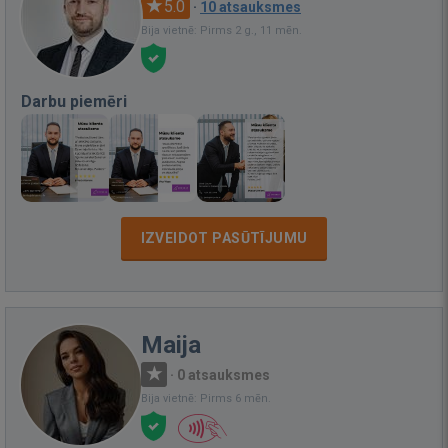
5.0
·
10 atsauksmes
Bija vietnē: Pirms 2 g., 11 mēn.
Darbu piemēri
IZVEIDOT PASŪTĪJUMU
Maija
·
0 atsauksmes
Bija vietnē: Pirms 6 mēn.