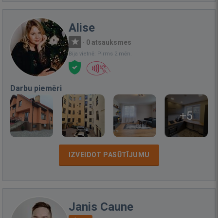
Alise
·
0 atsauksmes
Bija vietnē: Pirms 2 mēn.
Darbu piemēri
+5
IZVEIDOT PASŪTĪJUMU
Janis Caune