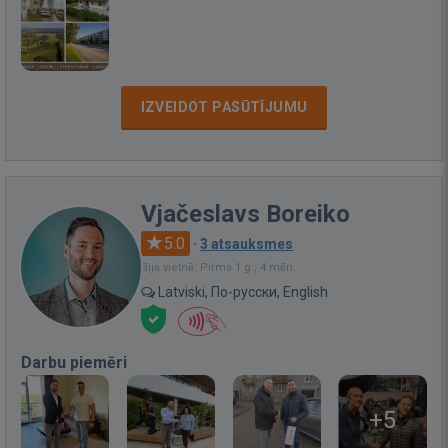
IZVEIDOT PASŪTĪJUMU
Vjačeslavs Boreiko
5.0
·
3 atsauksmes
Bija vietnē: Pirms 1 g., 4 mēn.
Latviski, По-русски, English
Darbu piemēri
+5