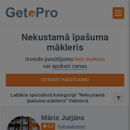
Nekustamā īpašuma
mākleris
Izveido pasūtījumu
bez maksas
vai
apskati cenas
IZVEIDOT PASŪTĪJUMU
Labākie speciālisti kategorijā "Nekustamā
īpašuma mākleris" Valmierā
Māris Jurjāns
5.0
·
8 atsauksmes