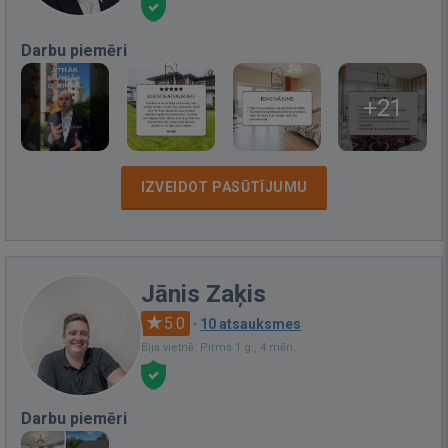
Darbu piemēri
+21
IZVEIDOT PASŪTĪJUMU
Jānis Zaķis
5.0
·
10 atsauksmes
Bija vietnē: Pirms 1 g., 4 mēn.
Darbu piemēri