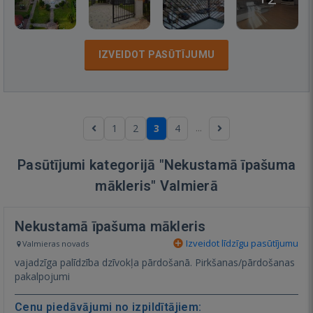
IZVEIDOT PASŪTĪJUMU
...
1
2
3
4
Pasūtījumi kategorijā "Nekustamā īpašuma
mākleris" Valmierā
Nekustamā īpašuma mākleris
Izveidot līdzīgu pasūtījumu
Valmieras novads
vajadzīga palīdzība dzīvokļa pārdošanā. Pirkšanas/pārdošanas
pakalpojumi
Cenu piedāvājumi no izpildītājiem: