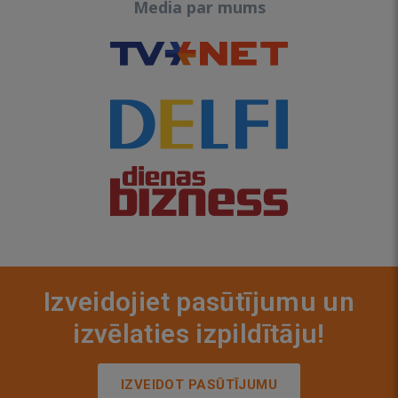
Media par mums
Izveidojiet pasūtījumu un
izvēlaties izpildītāju!
IZVEIDOT PASŪTĪJUMU