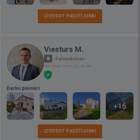
IZVEIDOT PASŪTĪJUMU
Viesturs M.
·
0 atsauksmes
Bija vietnē: Pirms 2 g., 8 mēn.
Darbu piemēri
+16
IZVEIDOT PASŪTĪJUMU