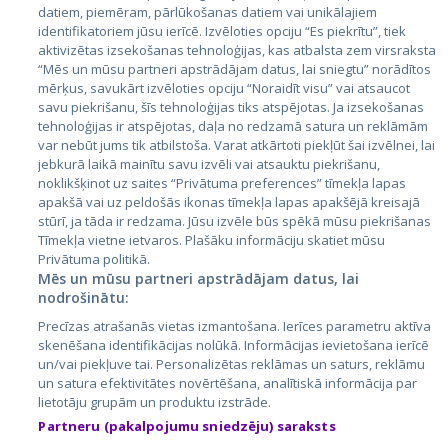
datiem, piemēram, pārlūkošanas datiem vai unikālajiem
identifikatoriem jūsu ierīcē. Izvēloties opciju “Es piekrītu”, tiek
Valstis
aktivizētas izsekošanas tehnoloģijas, kas atbalsta zem virsraksta
Igaunija
“Mēs un mūsu partneri apstrādājam datus, lai sniegtu” norādītos
mērķus, savukārt izvēloties opciju “Noraidīt visu” vai atsaucot
Latvija
savu piekrišanu, šīs tehnoloģijas tiks atspējotas. Ja izsekošanas
tehnoloģijas ir atspējotas, daļa no redzamā satura un reklāmām
Lietuva
var nebūt jums tik atbilstoša. Varat atkārtoti piekļūt šai izvēlnei, lai
jebkurā laikā mainītu savu izvēli vai atsauktu piekrišanu,
noklikšķinot uz saites “Privātuma preferences” tīmekļa lapas
apakšā vai uz peldošās ikonas tīmekļa lapas apakšējā kreisajā
stūrī, ja tāda ir redzama. Jūsu izvēle būs spēkā mūsu piekrišanas
Tīmekļa vietne ietvaros. Plašāku informāciju skatiet mūsu
Privātuma politikā.
Mēs un mūsu partneri apstrādājam datus, lai
nodrošinātu:
City24.lv
CVbankas.lt
Precīzas atrašanās vietas izmantošana. Ierīces parametru aktīva
City24.ee
Kainos.lt
skenēšana identifikācijas nolūkā. Informācijas ievietošana ierīcē
un/vai piekļuve tai. Personalizētas reklāmas un saturs, reklāmu
GetaPro.lv
Paslaugos.lt
un satura efektivitātes novērtēšana, analītiskā informācija par
GetaPro.ee
auto24.ee
lietotāju grupām un produktu izstrāde.
Skelbiu.lt
KV.ee
Partneru (pakalpojumu sniedzēju) saraksts
Autoplius.lt
Osta.ee