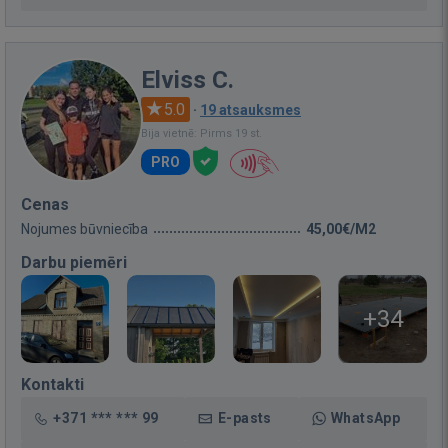
Elviss C.
5.0
·
19 atsauksmes
Bija vietnē: Pirms 19 st.
PRO
Cenas
Nojumes būvniecība
45,00€/M2
Darbu piemēri
+34
Kontakti
+371 *** *** 99
E-pasts
WhatsApp