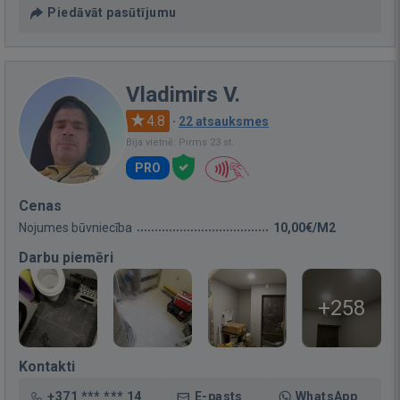
Piedāvāt pasūtījumu
Vladimirs V.
4.8
·
22 atsauksmes
Bija vietnē: Pirms 23 st.
PRO
Cenas
Nojumes būvniecība
10,00€/M2
Darbu piemēri
+258
Kontakti
+371 *** *** 14
E-pasts
WhatsApp