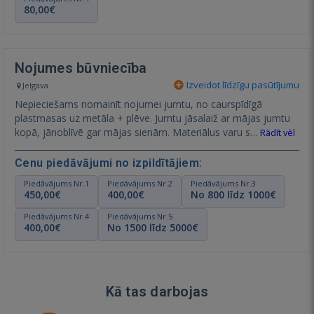
80,00€
Nojumes būvniecība
Izveidot līdzīgu pasūtījumu
Jelgava
Nepieciešams nomainīt nojumei jumtu, no caurspīdīgā
plastmasas uz metāla + plēve. Jumtu jāsalaiž ar mājas jumtu
kopā, jānoblīvē gar mājas sienām. Materiālus varu s…
Rādīt vēl
Cenu piedāvājumi no izpildītājiem:
Piedāvājums Nr.1
Piedāvājums Nr.2
Piedāvājums Nr.3
450,00€
400,00€
No 800 līdz 1000€
Piedāvājums Nr.4
Piedāvājums Nr.5
400,00€
No 1500 līdz 5000€
Kā tas darbojas