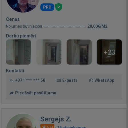
PRO
Cenas
Nojumes būvniecība
20,00€/M2
Darbu piemēri
+23
Kontakti
+371 *** *** 58
E-pasts
WhatsApp
Piedāvāt pasūtījumu
Sergejs Z.
5.0
·
16 atsauksmes