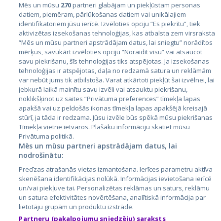
Mēs un mūsu
270
partneri glabājam un piekļūstam personas
datiem, piemēram, pārlūkošanas datiem vai unikālajiem
identifikatoriem jūsu ierīcē. Izvēloties opciju “Es piekrītu”, tiek
Valstis
aktivizētas izsekošanas tehnoloģijas, kas atbalsta zem virsraksta
Igaunija
“Mēs un mūsu partneri apstrādājam datus, lai sniegtu” norādītos
mērķus, savukārt izvēloties opciju “Noraidīt visu” vai atsaucot
Latvija
savu piekrišanu, šīs tehnoloģijas tiks atspējotas. Ja izsekošanas
tehnoloģijas ir atspējotas, daļa no redzamā satura un reklāmām
Lietuva
var nebūt jums tik atbilstoša. Varat atkārtoti piekļūt šai izvēlnei, lai
jebkurā laikā mainītu savu izvēli vai atsauktu piekrišanu,
noklikšķinot uz saites “Privātuma preferences” tīmekļa lapas
apakšā vai uz peldošās ikonas tīmekļa lapas apakšējā kreisajā
stūrī, ja tāda ir redzama. Jūsu izvēle būs spēkā mūsu piekrišanas
Tīmekļa vietne ietvaros. Plašāku informāciju skatiet mūsu
Privātuma politikā.
Mēs un mūsu partneri apstrādājam datus, lai
nodrošinātu:
City24.lv
CVbankas.lt
Precīzas atrašanās vietas izmantošana. Ierīces parametru aktīva
City24.ee
Kainos.lt
skenēšana identifikācijas nolūkā. Informācijas ievietošana ierīcē
un/vai piekļuve tai. Personalizētas reklāmas un saturs, reklāmu
GetaPro.lv
Paslaugos.lt
un satura efektivitātes novērtēšana, analītiskā informācija par
GetaPro.ee
auto24.ee
lietotāju grupām un produktu izstrāde.
Skelbiu.lt
KV.ee
Partneru (pakalpojumu sniedzēju) saraksts