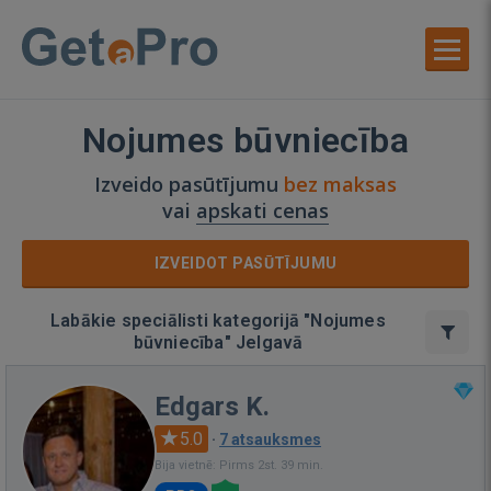
Nojumes būvniecība
Izveido pasūtījumu
bez maksas
vai
apskati cenas
IZVEIDOT PASŪTĪJUMU
Labākie speciālisti kategorijā "Nojumes
būvniecība" Jelgavā
Edgars K.
5.0
·
7 atsauksmes
Bija vietnē: Pirms 2st. 39 min.