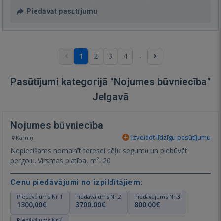
Piedāvāt pasūtījumu
...
1
2
3
4
Pasūtījumi kategorijā "Nojumes būvniecība"
Jelgavā
Nojumes būvniecība
Izveidot līdzīgu pasūtījumu
Kārniņi
Nepiecišams nomainīt teresei dēļu segumu un piebūvēt
pergolu. Virsmas platība, m²: 20
Cenu piedāvājumi no izpildītājiem:
Piedāvājums Nr.1
Piedāvājums Nr.2
Piedāvājums Nr.3
1300,00€
3700,00€
800,00€
Piedāvājums Nr.4