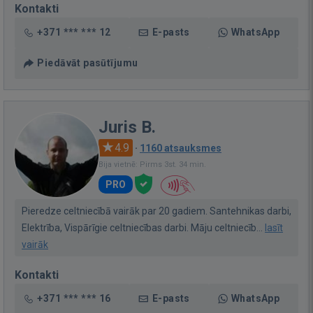
Kontakti
+371 *** *** 12
E-pasts
WhatsApp
Piedāvāt pasūtījumu
Juris B.
4.9
·
1160 atsauksmes
Bija vietnē: Pirms 3st. 34 min.
PRO
Pieredze celtniecībā vairāk par 20 gadiem. Santehnikas darbi,
Elektrība, Vispārīgie celtniecības darbi. Māju celtniecīb...
lasīt
vairāk
Kontakti
+371 *** *** 16
E-pasts
WhatsApp