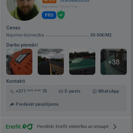
Bija vietnē: Pirms 17 st.
PRO
Cenas
Nojumes būvniecība
30-50€/M2
Darbu piemēri
+38
Kontakti
+371 *** *** 75
E-pasts
WhatsApp
Piedāvāt pasūtījumu
Pieslēdz Enefit elektrību un ietaupi!