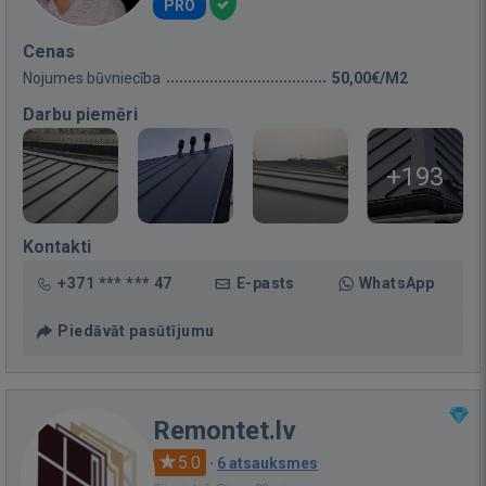
PRO
Cenas
Nojumes būvniecība
50,00€/M2
Darbu piemēri
+193
Kontakti
+371 *** *** 47
E-pasts
WhatsApp
Piedāvāt pasūtījumu
Remontet.lv
5.0
·
6 atsauksmes