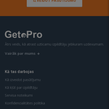
IZVEIDOT PASŪTĪJUMU
Ātrs veids, kā atrast uzticamu izpildītāju jebkuram uzdevumam.
Vairāk par mums
Kā tas darbojas
Kā izveidot pasūtījumu
Kā kļūt par izpildītāju
Servisa noteikumi
Konfidencialitātes politika