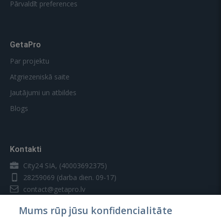
Pārvaldīt preferences
GetaPro
Par projektu
Atgriezeniskā saite
Jautājumi un atbildes
Blogs
Kontakti
City24 SIA, (40003692375)
28259069
(darba dien. 09-17)
contact@getapro.lv
Mums rūp jūsu konfidencialitāte