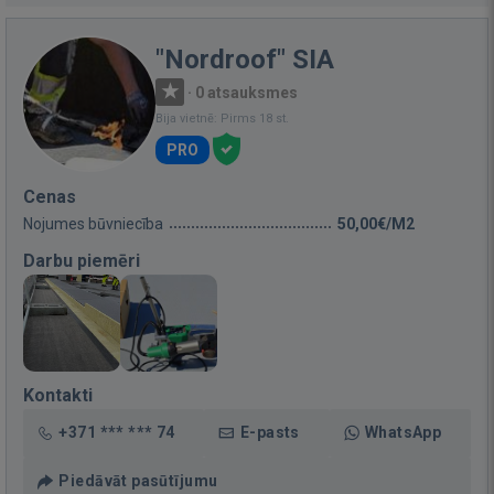
"Nordroof" SIA
·
0 atsauksmes
Bija vietnē: Pirms 18 st.
PRO
Cenas
Nojumes būvniecība
50,00€/M2
Darbu piemēri
Kontakti
+371 *** *** 74
E-pasts
WhatsApp
Piedāvāt pasūtījumu