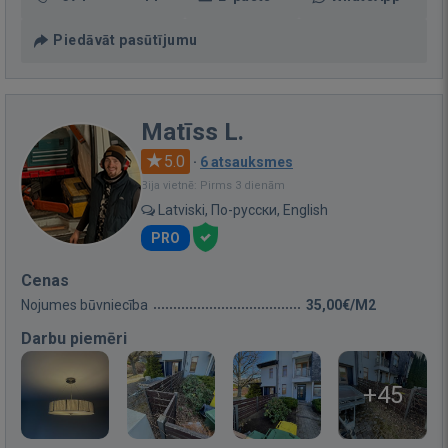
Piedāvāt pasūtījumu
Matīss L.
5.0
·
6 atsauksmes
Bija vietnē: Pirms 3 dienām
Latviski, По-русски, English
PRO
Cenas
Nojumes būvniecība
35,00€/M2
Darbu piemēri
+45