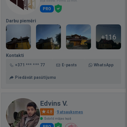
Bija vietnē: Pirms 33 min.
PRO
Darbu piemēri
+116
Kontakti
+371 *** *** 77
E-pasts
WhatsApp
Piedāvāt pasūtījumu
Edvins V.
4.8
·
9 atsauksmes
Šobrīd mājas lapā
PRO