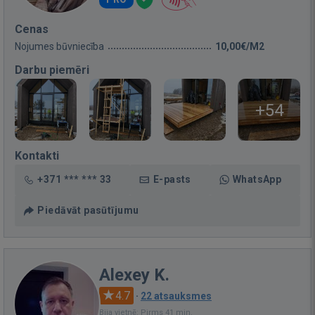
Cenas
Nojumes būvniecība
10,00€/M2
Darbu piemēri
+54
Kontakti
+371 *** *** 33
E-pasts
WhatsApp
Piedāvāt pasūtījumu
Alexey K.
4.7
·
22 atsauksmes
Bija vietnē: Pirms 41 min.