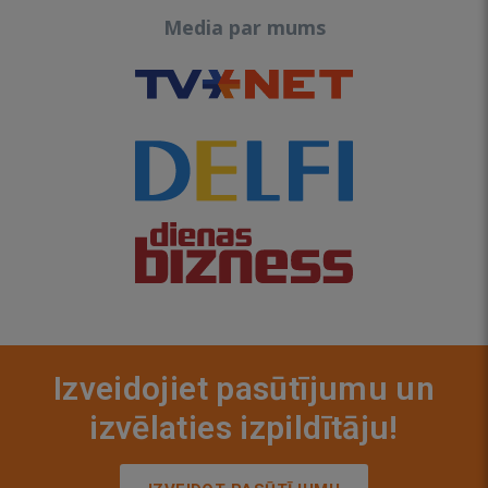
Media par mums
Izveidojiet pasūtījumu un
izvēlaties izpildītāju!