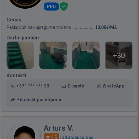
PRO
Cenas
Paklāju un paklājseguma tīrīšana
10,00€/M2
Darbu piemēri
+30
Kontakti
+371 *** *** 30
E-pasts
WhatsApp
Piedāvāt pasūtījumu
Arturs V.
4.9
·
30 atsauksmes