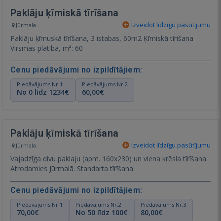
Paklāju ķīmiskā tīrīšana
Izveidot līdzīgu pasūtījumu
Jūrmala
Paklāju ķīmuskā tīrīšana, 3 istabas, 60m2 Ķīmiskā tīrišana
Virsmas platība, m²: 60
Cenu piedāvājumi no izpildītājiem:
Piedāvājums Nr.1
Piedāvājums Nr.2
No 0 līdz 1234€
60,00€
Paklāju ķīmiskā tīrīšana
Izveidot līdzīgu pasūtījumu
Jūrmala
Vajadzīga divu paklaju (apm. 160x230) un viena krēsla tīrīšana.
Atrodamies Jūrmalā. Standarta tīrīšana
Cenu piedāvājumi no izpildītājiem:
Piedāvājums Nr.1
Piedāvājums Nr.2
Piedāvājums Nr.3
70,00€
No 50 līdz 100€
80,00€