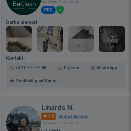
Bija vietnē: Pirms 2st. 23 min.
PRO
Darbu piemēri
+21
Kontakti
+371 *** *** 86
E-pasts
WhatsApp
Piedāvāt pasūtījumu
Linards N.
4.9
·
95 atsauksmes
Bija vietnē: Pirms 4st. 32 min.
Latviski