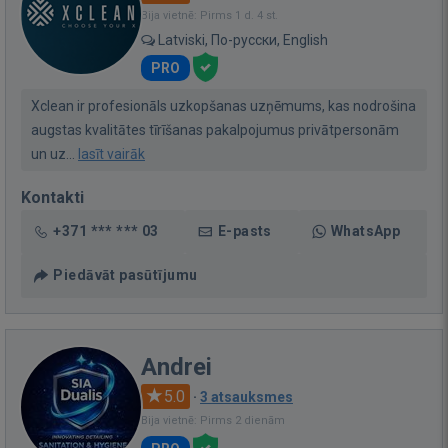
Bija vietnē: Pirms 1 d. 4 st.
Latviski, По-русски, English
PRO
Xclean ir profesionāls uzkopšanas uzņēmums, kas nodrošina
augstas kvalitātes tīrīšanas pakalpojumus privātpersonām
un uz...
lasīt vairāk
Kontakti
+371 *** *** 03
E-pasts
WhatsApp
Piedāvāt pasūtījumu
Andrei
5.0
·
3 atsauksmes
Bija vietnē: Pirms 2 dienām