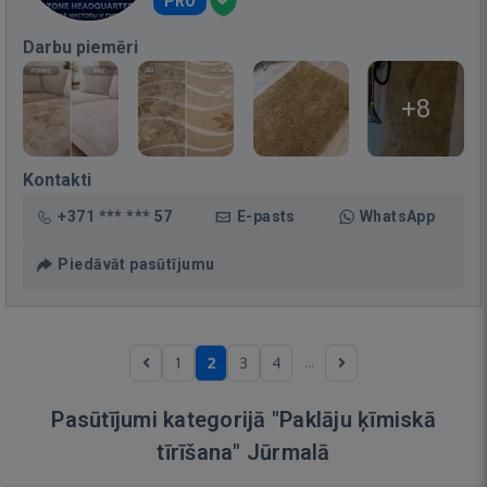
PRO
Darbu piemēri
+8
Kontakti
+371 *** *** 57
E-pasts
WhatsApp
Piedāvāt pasūtījumu
...
1
2
3
4
Pasūtījumi kategorijā "Paklāju ķīmiskā
tīrīšana" Jūrmalā