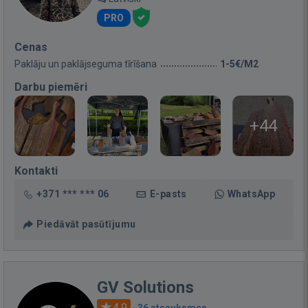
PRO
Cenas
Paklāju un paklājseguma tīrīšana
1-5€/M2
Darbu piemēri
+44
Kontakti
+371 *** *** 06
E-pasts
WhatsApp
Piedāvāt pasūtījumu
GV Solutions
4.9
·
36 atsauksmes