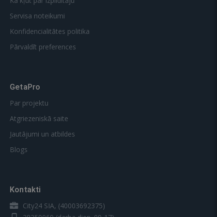
Kā kļūt par izpildītāju
Servisa noteikumi
Konfidencialitātes politika
Pārvaldīt preferences
GetaPro
Par projektu
Atgriezeniskā saite
Jautājumi un atbildes
Blogs
Kontakti
City24 SIA, (40003692375)