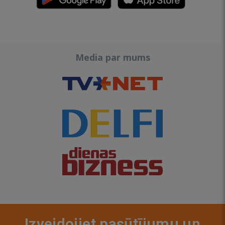
Media par mums
Izveidojiet pasūtījumu un