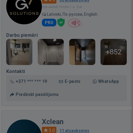
Bija vietnē: Pirms 1 d. 3 st.
Latviski, По-русски, English
PRO
Darbu piemēri
+852
Kontakti
+371 *** *** 19
E-pasts
WhatsApp
Piedāvāt pasūtījumu
Xclean
5.0
·
11 atsauksmes