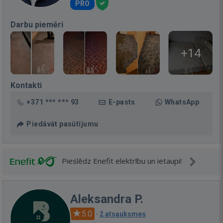
PRO
Darbu piemēri
+14
Kontakti
+371 *** *** 93
E-pasts
WhatsApp
Piedāvāt pasūtījumu
Pieslēdz Enefit elektrību un ietaupi!
Aleksandra P.
5.0
·
2 atsauksmes