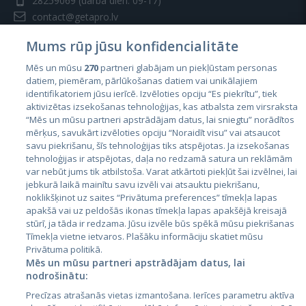
28259069
(darba dien. 09-17)
contact@getapro.lv
Mums rūp jūsu konfidencialitāte
Mēs un mūsu
270
partneri glabājam un piekļūstam personas
datiem, piemēram, pārlūkošanas datiem vai unikālajiem
identifikatoriem jūsu ierīcē. Izvēloties opciju “Es piekrītu”, tiek
Valstis
aktivizētas izsekošanas tehnoloģijas, kas atbalsta zem virsraksta
Igaunija
“Mēs un mūsu partneri apstrādājam datus, lai sniegtu” norādītos
mērķus, savukārt izvēloties opciju “Noraidīt visu” vai atsaucot
Latvija
savu piekrišanu, šīs tehnoloģijas tiks atspējotas. Ja izsekošanas
tehnoloģijas ir atspējotas, daļa no redzamā satura un reklāmām
Lietuva
var nebūt jums tik atbilstoša. Varat atkārtoti piekļūt šai izvēlnei, lai
jebkurā laikā mainītu savu izvēli vai atsauktu piekrišanu,
noklikšķinot uz saites “Privātuma preferences” tīmekļa lapas
apakšā vai uz peldošās ikonas tīmekļa lapas apakšējā kreisajā
stūrī, ja tāda ir redzama. Jūsu izvēle būs spēkā mūsu piekrišanas
Tīmekļa vietne ietvaros. Plašāku informāciju skatiet mūsu
Privātuma politikā.
Mēs un mūsu partneri apstrādājam datus, lai
nodrošinātu:
City24.lv
CVbankas.lt
Precīzas atrašanās vietas izmantošana. Ierīces parametru aktīva