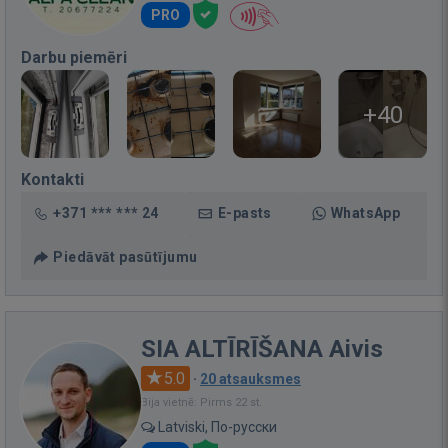
PRO
Darbu piemēri
+40
Kontakti
+371 *** *** 24
E-pasts
WhatsApp
Piedāvāt pasūtījumu
SIA ALTĪRĪŠANA Aivis
5.0
·
20 atsauksmes
Bija vietnē: Pirms 22 st.
Latviski, По-русски