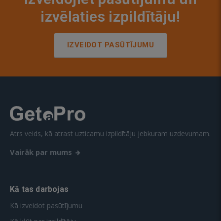
izvēlaties izpildītāju!
IZVEIDOT PASŪTĪJUMU
Ātrs veids, kā atrast uzticamu izpildītāju jebkuram uzdevumam.
Vairāk par mums
Kā tas darbojas
Kā izveidot pasūtījumu