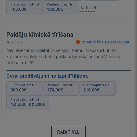
Piedāvājums Nr.4
Piedāvājums Nr.5
Rādīt vēl
100,00€
150,00€
Paklāju ķīmiskā tīrīšana
Izveidot līdzīgu pasūtījumu
Jūrmala
Nepieciešams kvalitatīvs serviss. Bērnu istabās iztīrīt no
krāsām un pleķiem baltu paklāju. Ķīmiskā tīrišana Virsmas
platība, m²: 35
Cenu piedāvājumi no izpildītājiem:
Piedāvājums Nr.1
Piedāvājums Nr.2
Piedāvājums Nr.3
300,00€
170,00€
210,00€
Piedāvājums Nr.4
No 250 līdz 300€
RĀDĪT VĒL