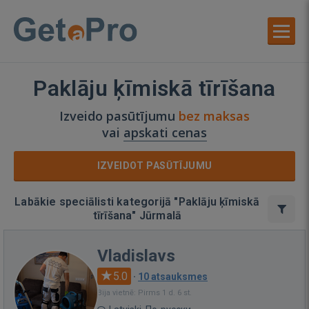
Paklāju ķīmiskā tīrīšana
Izveido pasūtījumu
bez maksas
vai
apskati cenas
IZVEIDOT PASŪTĪJUMU
Labākie speciālisti kategorijā "Paklāju ķīmiskā
tīrīšana" Jūrmalā
Vladislavs
5.0
·
10 atsauksmes
Bija vietnē: Pirms 1 d. 6 st.