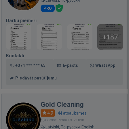
Latviski, По-русски
PRO
Darbu piemēri
+187
Kontakti
+371 *** *** 65
E-pasts
WhatsApp
Piedāvāt pasūtījumu
Gold Cleaning
4.9
·
44 atsauksmes
Bija vietnē: Pirms 1st. 24 min.
Latviski, По-русски, English