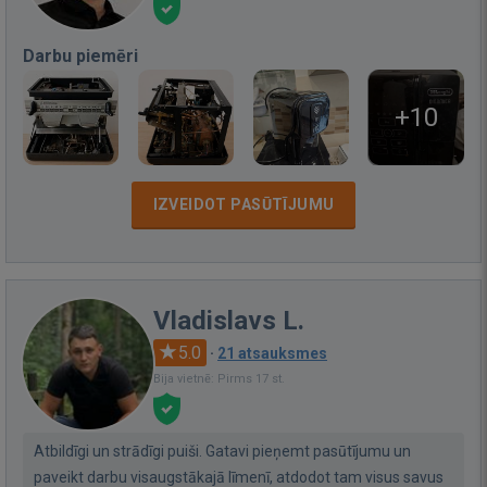
Darbu piemēri
+10
IZVEIDOT PASŪTĪJUMU
Vladislavs L.
5.0
·
21 atsauksmes
Bija vietnē: Pirms 17 st.
Atbildīgi un strādīgi puiši. Gatavi pieņemt pasūtījumu un
paveikt darbu visaugstākajā līmenī, atdodot tam visus savus