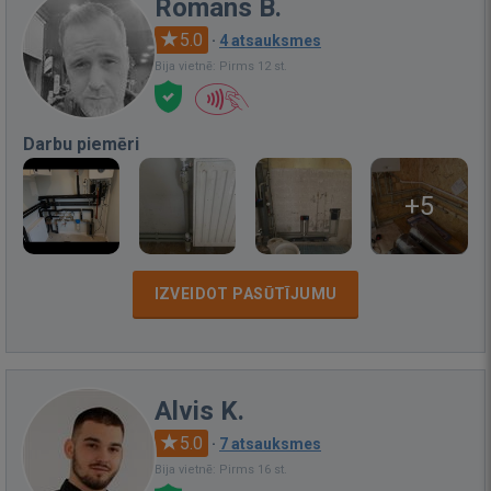
Romans B.
5.0
·
4 atsauksmes
Bija vietnē: Pirms 12 st.
Darbu piemēri
+5
IZVEIDOT PASŪTĪJUMU
Alvis K.
5.0
·
7 atsauksmes
Bija vietnē: Pirms 16 st.