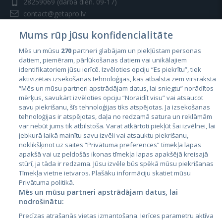
28259069
(darba dien. 09-17)
contact@getapro.lv
Mums rūp jūsu konfidencialitāte
Mēs un mūsu
270
partneri glabājam un piekļūstam personas
datiem, piemēram, pārlūkošanas datiem vai unikālajiem
identifikatoriem jūsu ierīcē. Izvēloties opciju “Es piekrītu”, tiek
Valstis
aktivizētas izsekošanas tehnoloģijas, kas atbalsta zem virsraksta
Igaunija
“Mēs un mūsu partneri apstrādājam datus, lai sniegtu” norādītos
mērķus, savukārt izvēloties opciju “Noraidīt visu” vai atsaucot
Latvija
savu piekrišanu, šīs tehnoloģijas tiks atspējotas. Ja izsekošanas
tehnoloģijas ir atspējotas, daļa no redzamā satura un reklāmām
Lietuva
var nebūt jums tik atbilstoša. Varat atkārtoti piekļūt šai izvēlnei, lai
jebkurā laikā mainītu savu izvēli vai atsauktu piekrišanu,
noklikšķinot uz saites “Privātuma preferences” tīmekļa lapas
apakšā vai uz peldošās ikonas tīmekļa lapas apakšējā kreisajā
stūrī, ja tāda ir redzama. Jūsu izvēle būs spēkā mūsu piekrišanas
Tīmekļa vietne ietvaros. Plašāku informāciju skatiet mūsu
Privātuma politikā.
Mēs un mūsu partneri apstrādājam datus, lai
nodrošinātu:
City24.lv
CVbankas.lt
Precīzas atrašanās vietas izmantošana. Ierīces parametru aktīva