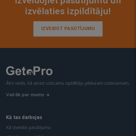
Izveidojiet pasūtījumu un
izvēlaties izpildītāju!
IZVEIDOT PASŪTĪJUMU
Ātrs veids, kā atrast uzticamu izpildītāju jebkuram uzdevumam.
Vairāk par mums
Kā tas darbojas
Kā izveidot pasūtījumu