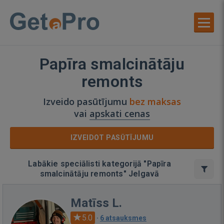
Papīra smalcinātāju
remonts
Izveido pasūtījumu
bez maksas
vai
apskati cenas
IZVEIDOT PASŪTĪJUMU
Labākie speciālisti kategorijā "Papīra
smalcinātāju remonts" Jelgavā
Matīss L.
5.0
·
6 atsauksmes