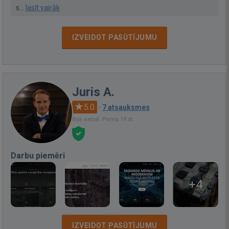
s...
lasīt vairāk
IZVEIDOT PASŪTĪJUMU
Juris A.
5.0
·
7 atsauksmes
Bija vietnē: Pirms 19 st.
Darbu piemēri
+4
IZVEIDOT PASŪTĪJUMU