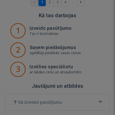
...
1
2
3
4
Kā tas darbojas
1
Izveido pasūtījumu
Tas ir bezmaksas
2
Saņem piedāvājumus
Izpildītāji piedāvās savas cenas
3
Izvēlies speciālistu
ar labāko cenu un atsauksmēm
Jautājumi un atbildes
Kā izveidot pasūtījumu