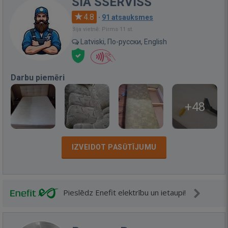
SIA SSERVISS
4.8
·
91 atsauksmes
Bija vietnē: Pirms 11 st.
Latviski, По-русски, English
Darbu piemēri
+48
IZVEIDOT PASŪTĪJUMU
Pieslēdz Enefit elektrību un ietaupi!