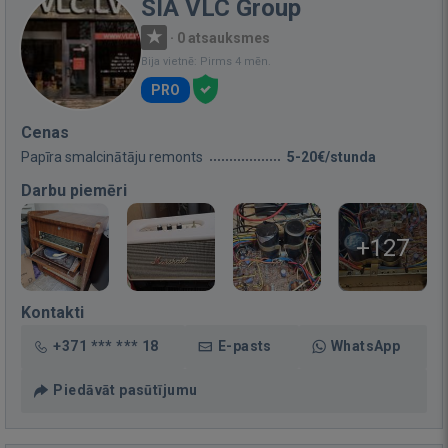
SIA VLC Group
·
0 atsauksmes
Bija vietnē: Pirms 4 mēn.
PRO
Cenas
Papīra smalcinātāju remonts
5-20€/stunda
Darbu piemēri
+127
Kontakti
+371 *** *** 18
E-pasts
WhatsApp
Piedāvāt pasūtījumu