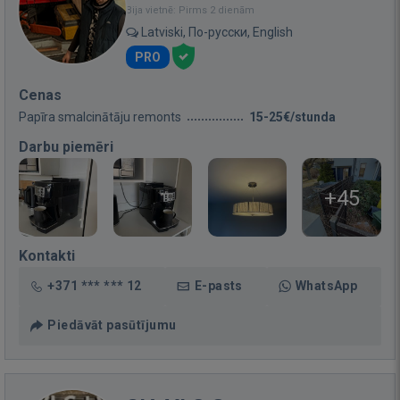
Bija vietnē: Pirms 2 dienām
Latviski, По-русски, English
PRO
Cenas
Papīra smalcinātāju remonts
15-25€/stunda
Darbu piemēri
+45
Kontakti
+371 *** *** 12
E-pasts
WhatsApp
Piedāvāt pasūtījumu