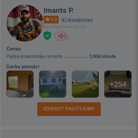
Imants P.
5.0
·
67 atsauksmes
Bija vietnē: Pirms 1 d. 7 st.
Cenas
Papīra smalcinātāju remonts
1,00€/stunda
Darbu piemēri
+254
IZVEIDOT PASŪTĪJUMU