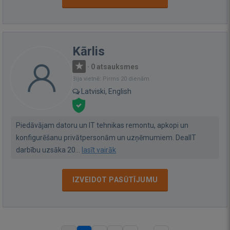
Kārlis
·
0 atsauksmes
Bija vietnē: Pirms 20 dienām
Latviski, English
Piedāvājam datoru un IT tehnikas remontu, apkopi un
konfigurēšanu privātpersonām un uzņēmumiem. DealIT
darbību uzsāka 20...
lasīt vairāk
IZVEIDOT PASŪTĪJUMU