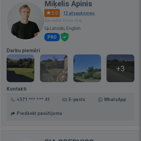
Miķelis Apinis
5.0
·
12 atsauksmes
Bija vietnē: Pirms 10 st.
Latviski, English
PRO
Darbu piemēri
+3
Kontakti
+371 *** *** 41
E-pasts
WhatsApp
Piedāvāt pasūtījumu