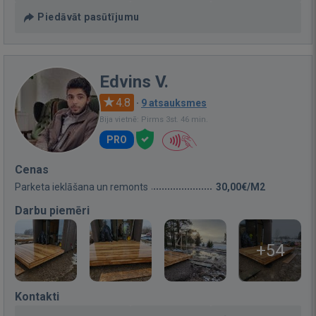
Piedāvāt pasūtījumu
Edvins V.
4.8
·
9 atsauksmes
Bija vietnē: Pirms 3st. 46 min.
PRO
Cenas
Parketa ieklāšana un remonts
30,00€/M2
Darbu piemēri
+54
Kontakti