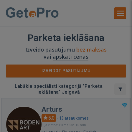
Parketa ieklāšana
Izveido pasūtījumu
bez maksas
vai
apskati cenas
IZVEIDOT PASŪTĪJUMU
Labākie speciālisti kategorijā "Parketa
ieklāšana" Jelgavā
Artūrs
5.0
·
13 atsauksmes
Bija vietnē: Pirms 2st. 15 min.