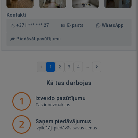
Kontakti
+371 *** *** 27
E-pasts
WhatsApp
Piedāvāt pasūtījumu
...
1
2
3
4
Kā tas darbojas
1
Izveido pasūtījumu
Tas ir bezmaksas
2
Saņem piedāvājumus
Izpildītāji piedāvās savas cenas