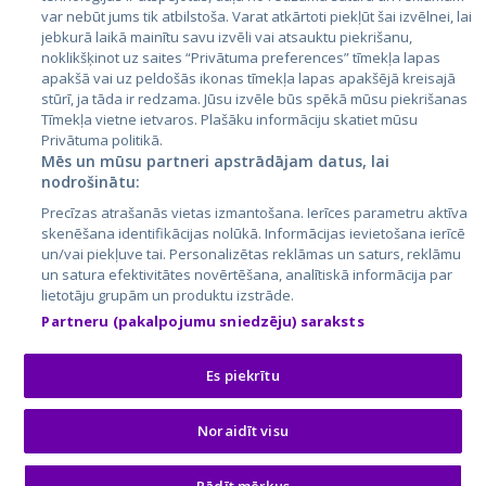
Lietuva
var nebūt jums tik atbilstoša. Varat atkārtoti piekļūt šai izvēlnei, lai
jebkurā laikā mainītu savu izvēli vai atsauktu piekrišanu,
noklikšķinot uz saites “Privātuma preferences” tīmekļa lapas
apakšā vai uz peldošās ikonas tīmekļa lapas apakšējā kreisajā
stūrī, ja tāda ir redzama. Jūsu izvēle būs spēkā mūsu piekrišanas
Tīmekļa vietne ietvaros. Plašāku informāciju skatiet mūsu
Privātuma politikā.
Mēs un mūsu partneri apstrādājam datus, lai
nodrošinātu:
City24.lv
CVbankas.lt
Precīzas atrašanās vietas izmantošana. Ierīces parametru aktīva
City24.ee
Kainos.lt
skenēšana identifikācijas nolūkā. Informācijas ievietošana ierīcē
un/vai piekļuve tai. Personalizētas reklāmas un saturs, reklāmu
GetaPro.lv
Paslaugos.lt
un satura efektivitātes novērtēšana, analītiskā informācija par
GetaPro.ee
auto24.ee
lietotāju grupām un produktu izstrāde.
Skelbiu.lt
KV.ee
Partneru (pakalpojumu sniedzēju) saraksts
Autoplius.lt
Osta.ee
Aruodas.lt
KuldneBörs.ee
Es piekrītu
Noraidīt visu
© 2026 GetaPro. Visas tiesības aizsargātas.