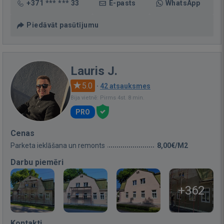
+371 *** *** 33
E-pasts
WhatsApp
Piedāvāt pasūtījumu
Lauris J.
5.0
·
42 atsauksmes
Bija vietnē: Pirms 4st. 8 min.
PRO
Cenas
Parketa ieklāšana un remonts
8,00€/M2
Darbu piemēri
+362
Kontakti