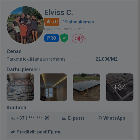
Elviss C.
5.0
·
19 atsauksmes
Bija vietnē: Pirms 23 min.
PRO
Cenas
Parketa ieklāšana un remonts
22,00€/M2
Darbu piemēri
+34
Kontakti
+371 *** *** 99
E-pasts
WhatsApp
Piedāvāt pasūtījumu