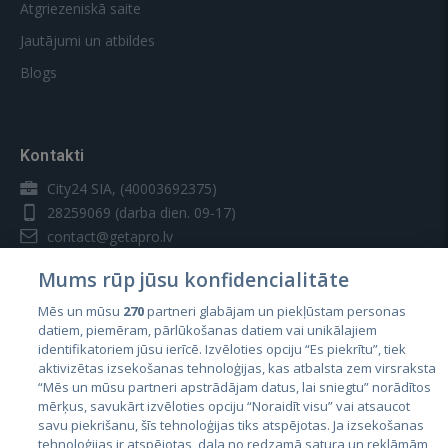
Atgriezeniskā saite
Jautājumi un atbildes
Blogs
Kontakti
City24 SIA, (40003692375)
28259069
(darba dien. 09-17)
contact@getapro.lv
Mums rūp jūsu konfidencialitāte
Mēs un mūsu
270
partneri glabājam un piekļūstam personas
datiem, piemēram, pārlūkošanas datiem vai unikālajiem
identifikatoriem jūsu ierīcē. Izvēloties opciju “Es piekrītu”, tiek
Valstis
aktivizētas izsekošanas tehnoloģijas, kas atbalsta zem virsraksta
Igaunija
“Mēs un mūsu partneri apstrādājam datus, lai sniegtu” norādītos
mērķus, savukārt izvēloties opciju “Noraidīt visu” vai atsaucot
Latvija
savu piekrišanu, šīs tehnoloģijas tiks atspējotas. Ja izsekošanas
tehnoloģijas ir atspējotas, daļa no redzamā satura un reklāmām