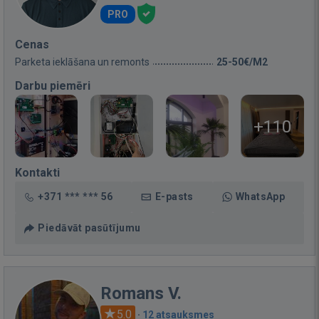
PRO
Cenas
Parketa ieklāšana un remonts
25-50€/M2
Darbu piemēri
+110
Kontakti
+371 *** *** 56
E-pasts
WhatsApp
Piedāvāt pasūtījumu
Romans V.
5.0
·
12 atsauksmes