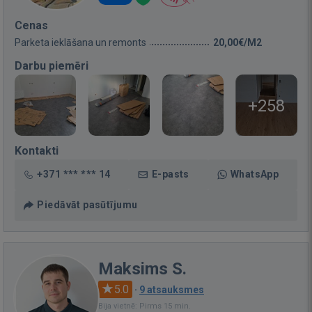
Cenas
Parketa ieklāšana un remonts
20,00€/M2
Darbu piemēri
+258
Kontakti
+371 *** *** 14
E-pasts
WhatsApp
Piedāvāt pasūtījumu
Maksims S.
5.0
·
9 atsauksmes
Bija vietnē: Pirms 15 min.