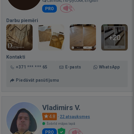
Latviski, По-русски, English
PRO
Darbu piemēri
+20
Kontakti
+371 *** *** 65
E-pasts
WhatsApp
Piedāvāt pasūtījumu
Vladimirs V.
4.8
·
22 atsauksmes
Šobrīd mājas lapā
PRO