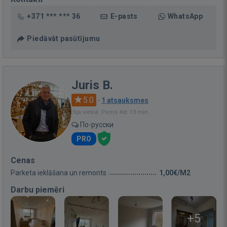
+371 *** *** 36
E-pasts
WhatsApp
Piedāvāt pasūtījumu
Juris B.
5.0
·
1 atsauksmes
Bija vietnē: Pirms 4st. 13 min.
По-русски
PRO
Cenas
Parketa ieklāšana un remonts
1,00€/M2
Darbu piemēri
+5