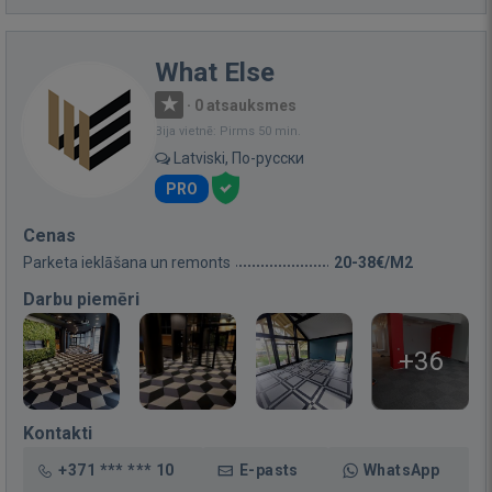
What Else
·
0 atsauksmes
Bija vietnē: Pirms 50 min.
Latviski, По-русски
PRO
Cenas
Parketa ieklāšana un remonts
20-38€/M2
Darbu piemēri
+36
Kontakti
+371 *** *** 10
E-pasts
WhatsApp