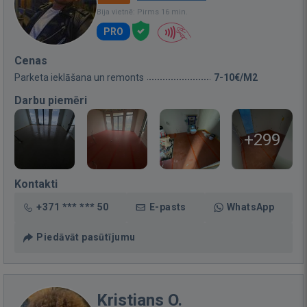
Bija vietnē: Pirms 16 min.
PRO
Cenas
Parketa ieklāšana un remonts
7-10€/M2
Darbu piemēri
+299
Kontakti
+371 *** *** 50
E-pasts
WhatsApp
Piedāvāt pasūtījumu
Kristians O.