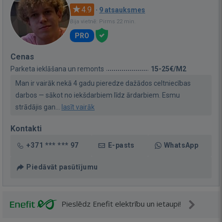
4.9
·
9 atsauksmes
Bija vietnē: Pirms 22 min.
PRO
Cenas
Parketa ieklāšana un remonts
15-25€/M2
Man ir vairāk nekā 4 gadu pieredze dažādos celtniecības
darbos — sākot no iekšdarbiem līdz ārdarbiem. Esmu
strādājis gan...
lasīt vairāk
Kontakti
+371 *** *** 97
E-pasts
WhatsApp
Piedāvāt pasūtījumu
Pieslēdz Enefit elektrību un ietaupi!