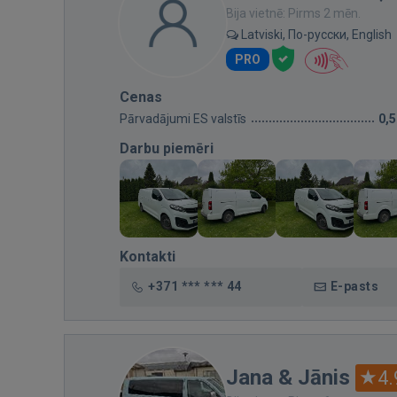
Bija vietnē: Pirms 2 mēn.
Latviski, По-русски, English
PRO
Cenas
Pārvadājumi ES valstīs
0,
Darbu piemēri
Kontakti
+371 *** *** 44
E-pasts
Jana & Jānis
4.