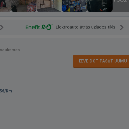
Elektroauto ātrās uzlādes tīkls
tsauksmes
IZVEIDOT PASŪTĪJUMU
25€/Km