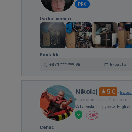
PRO
Darbu piemēri
Kontakti
+371 *** *** 98
E-pasts
Nikolaj
5.0
·
5 ats
Bija vietnē: Pirms 21 dienām
Latviski, По-русски, English
Cenas