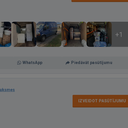
+1
WhatsApp
Piedāvāt pasūtījumu
auksmes
IZVEIDOT PASŪTĪJUMU