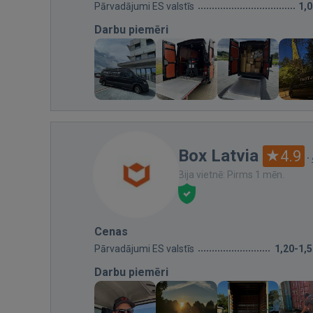
Pārvadājumi ES valstīs
1,
Darbu piemēri
Box Latvia
4.9
·
Bija vietnē: Pirms 1 mēn.
Cenas
Pārvadājumi ES valstīs
1,20-1,
Darbu piemēri