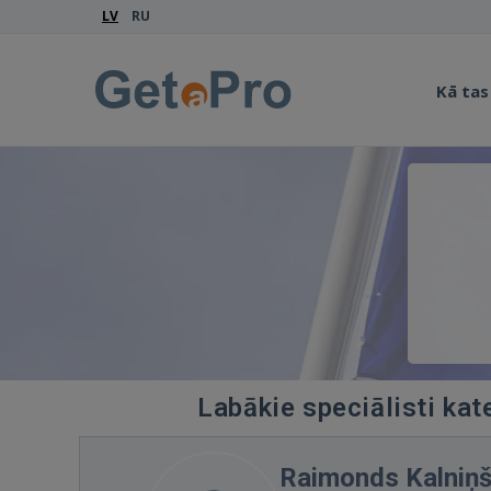
LV
RU
Kā tas
Labākie speciālisti kat
Raimonds Kalniņ