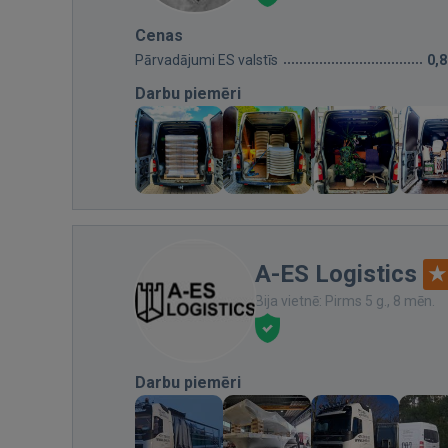
Cenas
Pārvadājumi ES valstīs
0,
Darbu piemēri
A-ES Logistics
Bija vietnē: Pirms 5 g., 8 mēn.
Darbu piemēri