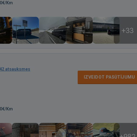
00€/Km
+33
42 atsauksmes
IZVEIDOT PASŪTĪJUMU
50€/Km
+982