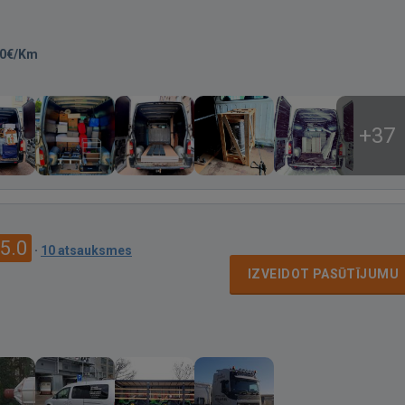
80€/Km
+37
5.0
·
10 atsauksmes
IZVEIDOT PASŪTĪJUMU