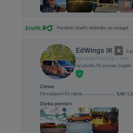
Pieslēdz Enefit elektrību un ietaupi!
EdWings IK
·
0 a
Bija vietnē: Pirms 2 g., 1 mēn.
Latviski, По-русски, English
Cenas
Pārvadājumi ES valstīs
0,65-1,
Darbu piemēri