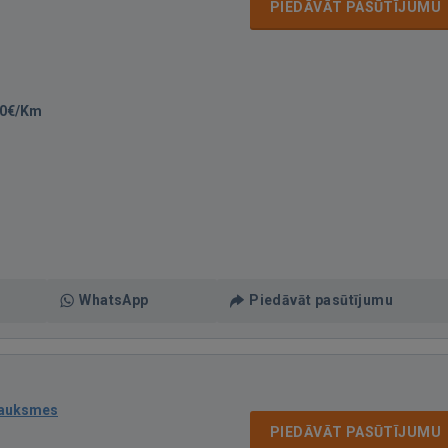
PIEDĀVĀT PASŪTĪJUMU
00€/Km
WhatsApp
Piedāvāt pasūtījumu
sauksmes
PIEDĀVĀT PASŪTĪJUMU