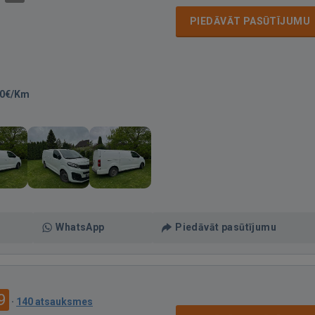
PIEDĀVĀT PASŪTĪJUMU
50€/Km
WhatsApp
Piedāvāt pasūtījumu
9
·
140 atsauksmes