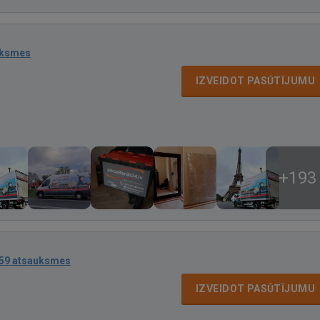
uksmes
IZVEIDOT PASŪTĪJUMU
+193
59 atsauksmes
IZVEIDOT PASŪTĪJUMU