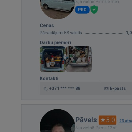
Bija vietnē: Pirms 6 mēn.
PRO
Cenas
Pārvadājumi ES valstīs
1,
Darbu piemēri
Kontakti
+371 *** *** 88
E-pasts
Pāvels
5.0
·
23 at
Bija vietnē: Pirms 12 st.