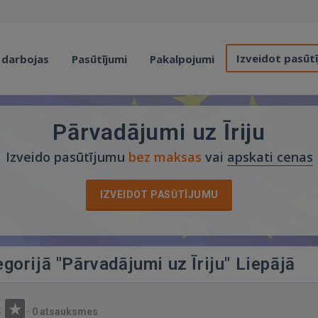
Izveidot pasūt
 darbojas
Pasūtījumi
Pakalpojumi
Pārvadājumi uz Īriju
Izveido pasūtījumu
bez maksas
vai
apskati cenas
IZVEIDOT PASŪTĪJUMU
egorijā "Pārvadājumi uz Īriju" Liepājā
š
·
0 atsauksmes