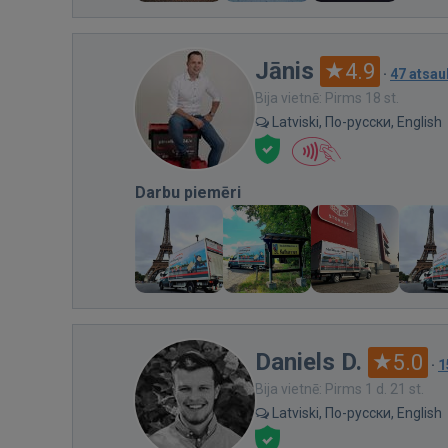
Jānis
4.9
·
47 atsa
Bija vietnē: Pirms 18 st.
Latviski, По-русски, English
Darbu piemēri
Daniels D.
5.0
·
1
Bija vietnē: Pirms 1 d. 21 st.
Latviski, По-русски, English