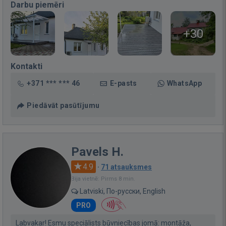
Darbu piemēri
+30
Kontakti
+371 *** *** 46
E-pasts
WhatsApp
Piedāvāt pasūtījumu
Pavels H.
4.9
·
71 atsauksmes
Bija vietnē: Pirms 8 min.
Latviski, По-русски, English
PRO
Labvakar! Esmu speciālists būvniecības jomā: montāža,