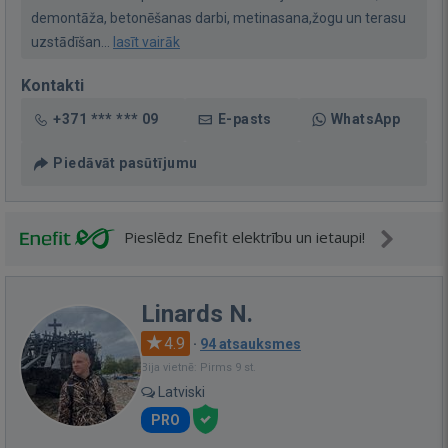
demontāža, betonēšanas darbi, metinasana,žogu un terasu
uzstādīšan...
lasīt vairāk
Kontakti
+371 *** *** 09
E-pasts
WhatsApp
Piedāvāt pasūtījumu
Pieslēdz Enefit elektrību un ietaupi!
Linards N.
4.9
·
94 atsauksmes
Bija vietnē: Pirms 9 st.
Latviski
PRO