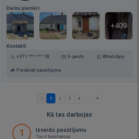
Darbu piemēri
+409
Kontakti
+371 *** *** 18
E-pasts
WhatsApp
Piedāvāt pasūtījumu
...
1
2
3
4
Kā tas darbojas
1
Izveido pasūtījumu
Tas ir bezmaksas