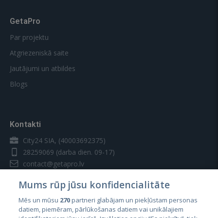
GetaPro
Par projektu
Atgriezeniskā saite
Jautājumi un atbildes
Blogs
Kontakti
City24 SIA, (40003692375)
28259069
(darba dien. 09-17)
contact@getapro.lv
Mums rūp jūsu konfidencialitāte
Mēs un mūsu
270
partneri glabājam un piekļūstam personas
datiem, piemēram, pārlūkošanas datiem vai unikālajiem