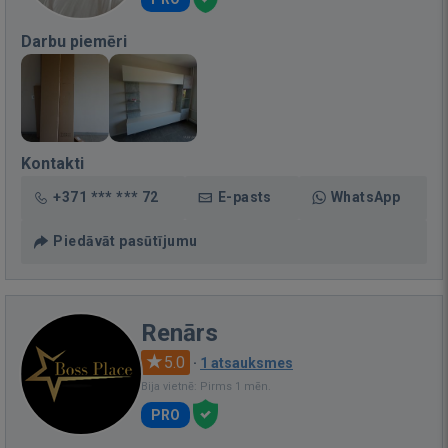
Darbu piemēri
Kontakti
+371 *** *** 72
E-pasts
WhatsApp
Piedāvāt pasūtījumu
Renārs
5.0
·
1 atsauksmes
Bija vietnē: Pirms 1 mēn.
PRO