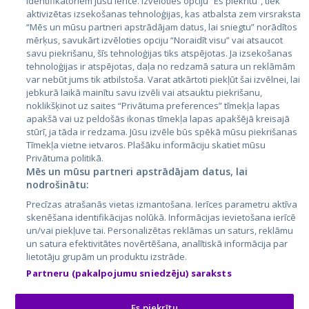
identifikatoriem jūsu ierīcē. Izvēloties opciju “Es piekrītu”, tiek
Valstis
aktivizētas izsekošanas tehnoloģijas, kas atbalsta zem virsraksta
Igaunija
“Mēs un mūsu partneri apstrādājam datus, lai sniegtu” norādītos
mērķus, savukārt izvēloties opciju “Noraidīt visu” vai atsaucot
Latvija
savu piekrišanu, šīs tehnoloģijas tiks atspējotas. Ja izsekošanas
tehnoloģijas ir atspējotas, daļa no redzamā satura un reklāmām
Lietuva
var nebūt jums tik atbilstoša. Varat atkārtoti piekļūt šai izvēlnei, lai
jebkurā laikā mainītu savu izvēli vai atsauktu piekrišanu,
noklikšķinot uz saites “Privātuma preferences” tīmekļa lapas
apakšā vai uz peldošās ikonas tīmekļa lapas apakšējā kreisajā
stūrī, ja tāda ir redzama. Jūsu izvēle būs spēkā mūsu piekrišanas
Tīmekļa vietne ietvaros. Plašāku informāciju skatiet mūsu
Privātuma politikā.
Mēs un mūsu partneri apstrādājam datus, lai
nodrošinātu:
City24.lv
CVbankas.lt
Precīzas atrašanās vietas izmantošana. Ierīces parametru aktīva
City24.ee
Kainos.lt
skenēšana identifikācijas nolūkā. Informācijas ievietošana ierīcē
un/vai piekļuve tai. Personalizētas reklāmas un saturs, reklāmu
GetaPro.lv
Paslaugos.lt
un satura efektivitātes novērtēšana, analītiskā informācija par
GetaPro.ee
auto24.ee
lietotāju grupām un produktu izstrāde.
Skelbiu.lt
KV.ee
Partneru (pakalpojumu sniedzēju) saraksts
Autoplius.lt
Osta.ee
Aruodas.lt
KuldneBörs.ee
Es piekrītu