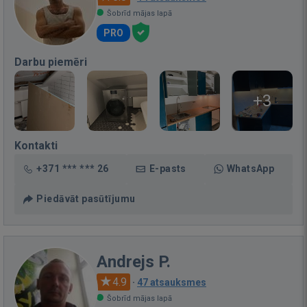
Šobrīd mājas lapā
PRO
Darbu piemēri
+3
Kontakti
+371 *** *** 26
E-pasts
WhatsApp
Piedāvāt pasūtījumu
Andrejs P.
4.9
·
47 atsauksmes
Šobrīd mājas lapā