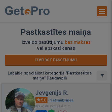
Pastkastītes maiņa
Izveido pasūtījumu
bez maksas
vai
apskati cenas
IZVEIDOT PASŪTĪJUMU
Labākie speciālisti kategorijā "Pastkastītes
maiņa" Daugavpilī
Jevgenijs R.
5.0
·
1 atsauksmes
Bija vietnē: Pirms 1 d. 20 st.