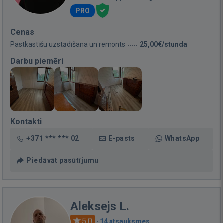
PRO
Cenas
Pastkastīšu uzstādīšana un remonts
25,00€/stunda
Darbu piemēri
Kontakti
+371 *** *** 02
E-pasts
WhatsApp
Piedāvāt pasūtījumu
Aleksejs L.
5.0
·
14 atsauksmes