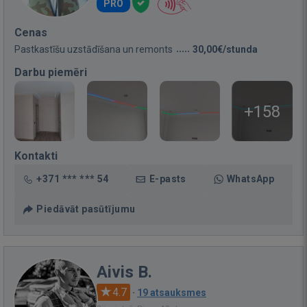
PRO
Cenas
Pastkastīšu uzstādīšana un remonts
30,00€/stunda
Darbu piemēri
+158
Kontakti
+371 *** *** 54
E-pasts
WhatsApp
Piedāvāt pasūtījumu
Aivis B.
4.7
·
19 atsauksmes