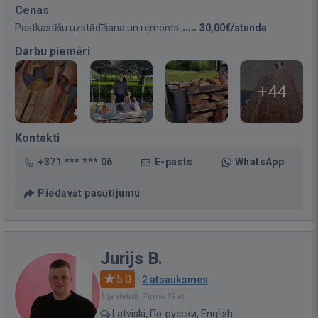
Cenas
Pastkastīšu uzstādīšana un remonts
30,00€/stunda
Darbu piemēri
+44
Kontakti
+371 *** *** 06
E-pasts
WhatsApp
Piedāvāt pasūtījumu
Jurijs B.
5.0
·
2 atsauksmes
Bija vietnē: Pirms 19 st.
Latviski, По-русски, English