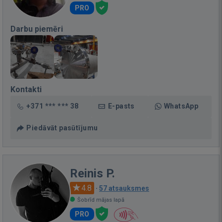
PRO
Darbu piemēri
Kontakti
+371 *** *** 38
E-pasts
WhatsApp
Piedāvāt pasūtījumu
Reinis P.
4.8
·
57 atsauksmes
Šobrīd mājas lapā
PRO