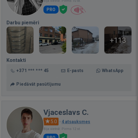
Bija vietnē: Pirms 10 st.
PRO
Darbu piemēri
+113
Kontakti
+371 *** *** 45
E-pasts
WhatsApp
Piedāvāt pasūtījumu
Vjaceslavs C.
5.0
·
4 atsauksmes
Bija vietnē: Pirms 12 st.
PRO