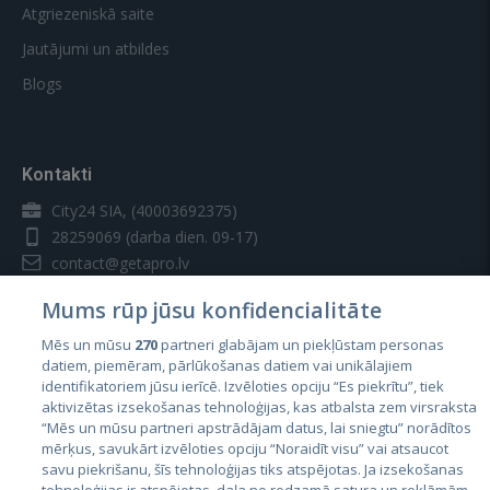
Atgriezeniskā saite
Jautājumi un atbildes
Blogs
Kontakti
City24 SIA, (40003692375)
28259069
(darba dien. 09-17)
contact@getapro.lv
Mums rūp jūsu konfidencialitāte
Mēs un mūsu
270
partneri glabājam un piekļūstam personas
datiem, piemēram, pārlūkošanas datiem vai unikālajiem
identifikatoriem jūsu ierīcē. Izvēloties opciju “Es piekrītu”, tiek
Valstis
aktivizētas izsekošanas tehnoloģijas, kas atbalsta zem virsraksta
Igaunija
“Mēs un mūsu partneri apstrādājam datus, lai sniegtu” norādītos
mērķus, savukārt izvēloties opciju “Noraidīt visu” vai atsaucot
Latvija
savu piekrišanu, šīs tehnoloģijas tiks atspējotas. Ja izsekošanas