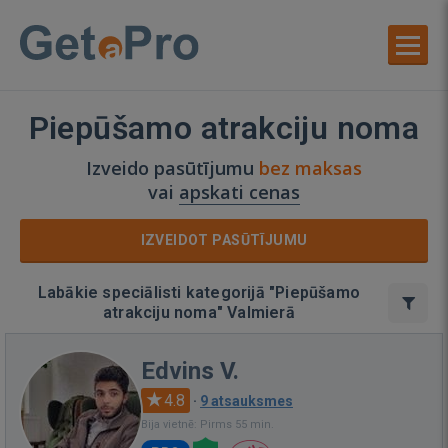
Piepūšamo atrakciju noma
Izveido pasūtījumu
bez maksas
vai
apskati cenas
IZVEIDOT PASŪTĪJUMU
Labākie speciālisti kategorijā "Piepūšamo
atrakciju noma" Valmierā
Edvins V.
4.8
·
9 atsauksmes
Bija vietnē: Pirms 55 min.