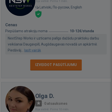
Bija vietnē: Pirms 1 mēn.
Latviski, По-русски, English
Cenas
Piepūšamo atrakciju noma
10-12€/stunda
NextStep Works ir uzticams palīgs dažādu praktisku darbu
veikšanai Daugavpilī, Augšdaugavas novadā un apkārtnē.
Piedāvāj...
lasīt vairāk
IZVEIDOT PASŪTĪJUMU
Olga D.
·
0 atsauksmes
Bija vietnē: Pirms 10 mēn.