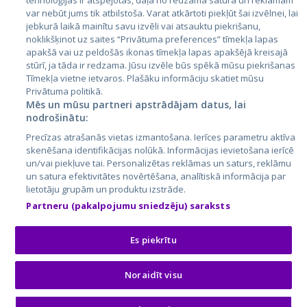
tehnoloģijas ir atspējotas, daļa no redzamā satura un reklāmām
Lietuva
var nebūt jums tik atbilstoša. Varat atkārtoti piekļūt šai izvēlnei, lai
jebkurā laikā mainītu savu izvēli vai atsauktu piekrišanu,
noklikšķinot uz saites “Privātuma preferences” tīmekļa lapas
apakšā vai uz peldošās ikonas tīmekļa lapas apakšējā kreisajā
stūrī, ja tāda ir redzama. Jūsu izvēle būs spēkā mūsu piekrišanas
Tīmekļa vietne ietvaros. Plašāku informāciju skatiet mūsu
Privātuma politikā.
Mēs un mūsu partneri apstrādājam datus, lai
nodrošinātu:
City24.lv
CVbankas.lt
Precīzas atrašanās vietas izmantošana. Ierīces parametru aktīva
City24.ee
Kainos.lt
skenēšana identifikācijas nolūkā. Informācijas ievietošana ierīcē
un/vai piekļuve tai. Personalizētas reklāmas un saturs, reklāmu
GetaPro.lv
Paslaugos.lt
un satura efektivitātes novērtēšana, analītiskā informācija par
GetaPro.ee
auto24.ee
lietotāju grupām un produktu izstrāde.
Skelbiu.lt
KV.ee
Partneru (pakalpojumu sniedzēju) saraksts
Autoplius.lt
Osta.ee
Aruodas.lt
KuldneBörs.ee
Es piekrītu
Noraidīt visu
© 2026 GetaPro. Visas tiesības aizsargātas.