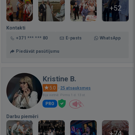
+52
Kontakti
+371 *** *** 80
E-pasts
WhatsApp
Piedāvāt pasūtījumu
Kristine B.
5.0
·
25 atsauksmes
Bija vietnē: Pirms 1 d. 13 st.
PRO
Darbu piemēri
+74