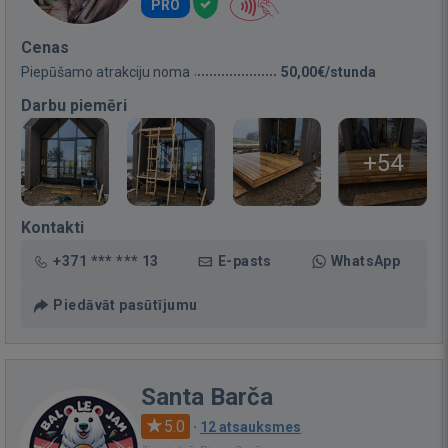
PRO
Cenas
Piepūšamo atrakciju noma
50,00€/stunda
Darbu piemēri
+54
Kontakti
+371 *** *** 13
E-pasts
WhatsApp
Piedāvāt pasūtījumu
Santa Barča
5.0
·
12 atsauksmes