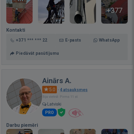
+377
Kontakti
+371 *** *** 22
E-pasts
WhatsApp
Piedāvāt pasūtījumu
Ainārs A.
5.0
·
4 atsauksmes
Bija vietnē: Pirms 11 st.
Latviski
PRO
Darbu piemēri