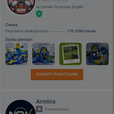
Bija vietnē: Pirms 2 mēn.
Latviski, По-русски, English
Cenas
Piepūšamo atrakciju noma
110-220€/stunda
Darbu piemēri
+16
IZVEIDOT PASŪTĪJUMU
Armīns
·
0 atsauksmes