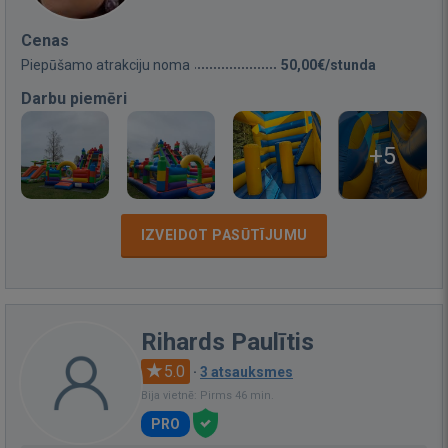
Cenas
Piepūšamo atrakciju noma
50,00€/stunda
Darbu piemēri
+5
IZVEIDOT PASŪTĪJUMU
Rihards Paulītis
5.0
·
3 atsauksmes
Bija vietnē: Pirms 46 min.
PRO