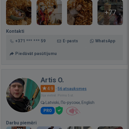
+77
Kontakti
+371 *** *** 59
E-pasts
WhatsApp
Piedāvāt pasūtījumu
Artis O.
4.9
·
56 atsauksmes
Bija vietnē: Pirms 5 st.
Latviski, По-русски, English
PRO
Darbu piemēri