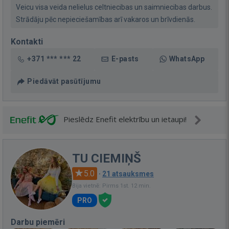
Veicu visa veida nelielus celtniecibas un saimniecibas darbus.
Strādāju pēc nepieciešamības arī vakaros un brīvdienās.
Kontakti
+371 *** *** 22
E-pasts
WhatsApp
Piedāvāt pasūtījumu
Pieslēdz Enefit elektrību un ietaupi!
TU CIEMIŅŠ
5.0
·
21 atsauksmes
Bija vietnē: Pirms 1st. 12 min.
PRO
Darbu piemēri