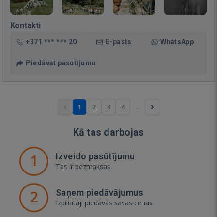
Kontakti
+371 *** *** 20
E-pasts
WhatsApp
Piedāvāt pasūtījumu
...
1
2
3
4
Kā tas darbojas
1
Izveido pasūtījumu
Tas ir bezmaksas
2
Saņem piedāvājumus
Izpildītāji piedāvās savas cenas