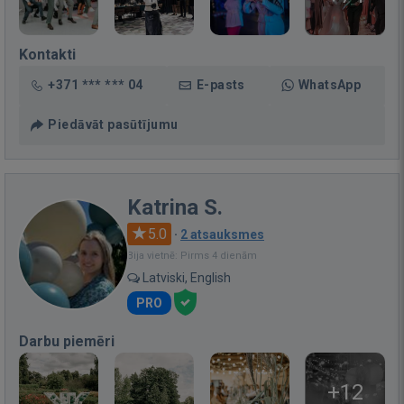
Kontakti
+371 *** *** 04
E-pasts
WhatsApp
Piedāvāt pasūtījumu
Katrina S.
5.0
·
2 atsauksmes
Bija vietnē: Pirms 4 dienām
Latviski, English
PRO
Darbu piemēri
+12