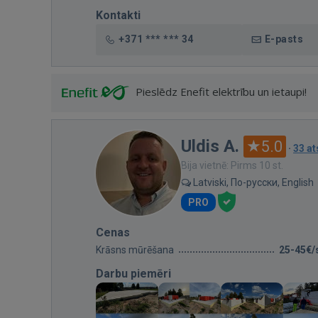
Kontakti
+371 *** *** 34
E-pasts
Pieslēdz Enefit elektrību un ietaupi!
Uldis A.
5.0
·
33 a
Bija vietnē: Pirms 10 st.
Latviski, По-русски, English
PRO
Cenas
Krāsns mūrēšana
25-45€/
Darbu piemēri