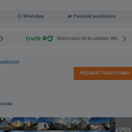
WhatsApp
Piedāvāt pasūtījumu
Elektroauto ātrās uzlādes tīkls
tsauksmes
PIEDĀVĀT PASŪTĪJUMU
stunda
+293