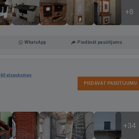
+8
WhatsApp
Piedāvāt pasūtījumu
·
60 atsauksmes
PIEDĀVĀT PASŪTĪJUMU
+34