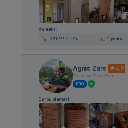
Kontakti
+371 *** *** 94
E-pasts
Agnis Zars
4.9
Bija vietnē: Pirms 16 st.
PRO
Darbu piemēri