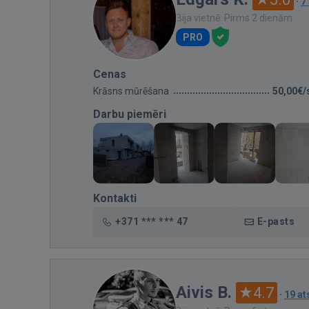
·
7
Bija vietnē: Pirms 2 dienām
PRO
Cenas
Krāsns mūrēšana
50,00€/
Darbu piemēri
Kontakti
+371 *** *** 47
E-pasts
Aivis B.
4.7
·
19 a