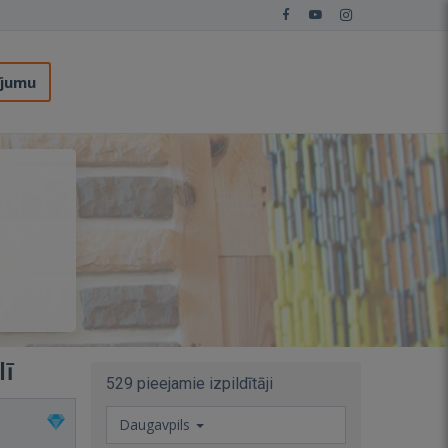
ījumu
lī
529 pieejamie izpildītāji
Daugavpils