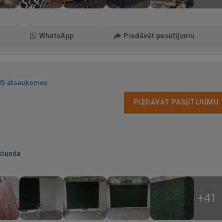
WhatsApp
Piedāvāt pasūtījumu
95 atsauksmes
PIEDĀVĀT PASŪTĪJUMU
stunda
+41