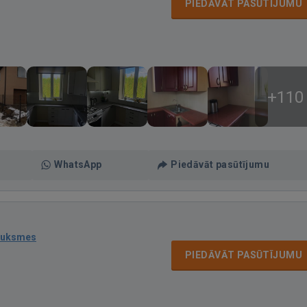
PIEDĀVĀT PASŪTĪJUMU
+110
WhatsApp
Piedāvāt pasūtījumu
auksmes
PIEDĀVĀT PASŪTĪJUMU