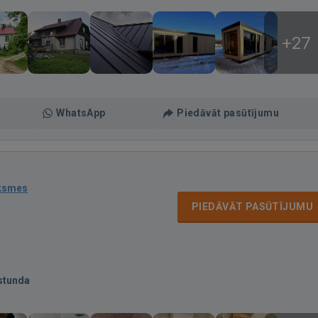
+27
WhatsApp
Piedāvāt pasūtījumu
uksmes
PIEDĀVĀT PASŪTĪJUMU
stunda