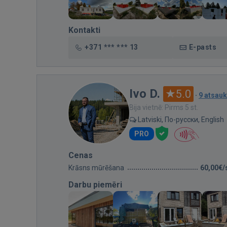
Kontakti
+371 *** *** 13
E-pasts
Ivo D.
5.0
·
9 atsau
Bija vietnē: Pirms 5 st.
Latviski, По-русски, English
PRO
Cenas
Krāsns mūrēšana
60,00€/
Darbu piemēri