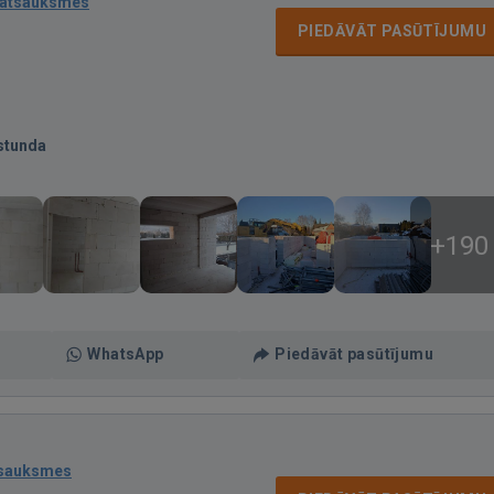
 atsauksmes
PIEDĀVĀT PASŪTĪJUMU
stunda
+190
WhatsApp
Piedāvāt pasūtījumu
tsauksmes