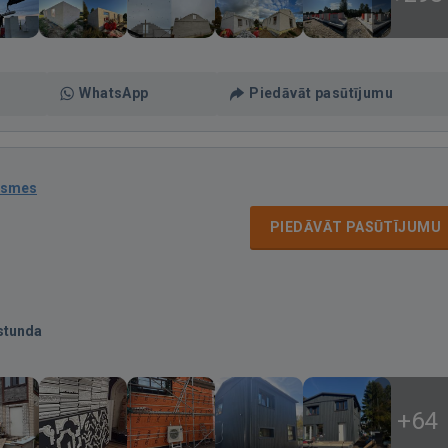
WhatsApp
Piedāvāt pasūtījumu
ksmes
PIEDĀVĀT PASŪTĪJUMU
stunda
+64