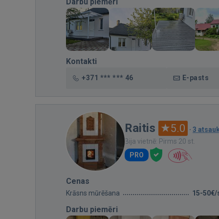
Darbu piemēri
Kontakti
+371 *** *** 46
E-pasts
Raitis
5.0
·
3 atsa
Bija vietnē: Pirms 20 st.
PRO
Cenas
Krāsns mūrēšana
15-50€/
Darbu piemēri