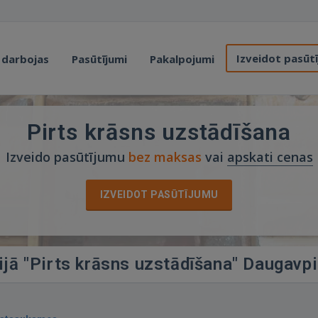
Izveidot pasūt
 darbojas
Pasūtījumi
Pakalpojumi
Pirts krāsns uzstādīšana
Izveido pasūtījumu
bez maksas
vai
apskati cenas
IZVEIDOT PASŪTĪJUMU
ijā "Pirts krāsns uzstādīšana" Daugavpi