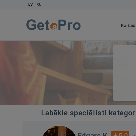
LV
RU
Kā tas
Labākie speciālisti kategor
Edgars K.
5.0