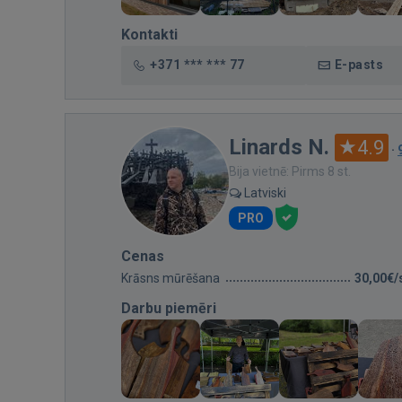
Kontakti
+371 *** *** 77
E-pasts
Linards N.
4.9
·
Bija vietnē: Pirms 8 st.
Latviski
PRO
Cenas
Krāsns mūrēšana
30,00€/
Darbu piemēri