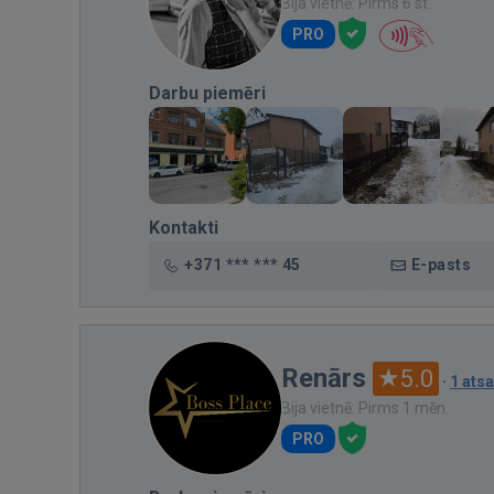
Bija vietnē: Pirms 6 st.
PRO
Darbu piemēri
Kontakti
+371 *** *** 45
E-pasts
Renārs
5.0
·
1 ats
Bija vietnē: Pirms 1 mēn.
PRO