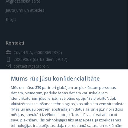
Atgriezeniskā saite
Jautājumi un atbildes
Blogs
Kontakti
City24 SIA, (40003692375)
28259069
(darba dien. 09-17)
contact@getapro.lv
Mums rūp jūsu konfidencialitāte
Mēs un mūsu
270
partneri glabājam un piekļūstam personas
datiem, piemēram, pārlūkošanas datiem vai unikālajiem
identifikatoriem jūsu ierīcē. Izvēloties opciju “Es piekrītu”, tiek
Valstis
aktivizētas izsekošanas tehnoloģijas, kas atbalsta zem virsraksta
Igaunija
“Mēs un mūsu partneri apstrādājam datus, lai sniegtu” norādītos
mērķus, savukārt izvēloties opciju “Noraidīt visu” vai atsaucot
Latvija
savu piekrišanu, šīs tehnoloģijas tiks atspējotas. Ja izsekošanas
tehnoloģijas ir atspējotas, daļa no redzamā satura un reklāmām
Lietuva