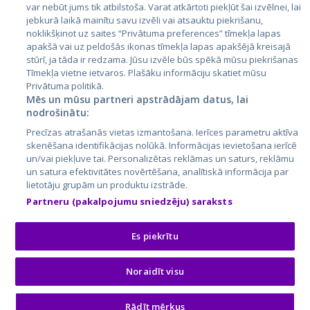
var nebūt jums tik atbilstoša. Varat atkārtoti piekļūt šai izvēlnei, lai
jebkurā laikā mainītu savu izvēli vai atsauktu piekrišanu,
noklikšķinot uz saites “Privātuma preferences” tīmekļa lapas
apakšā vai uz peldošās ikonas tīmekļa lapas apakšējā kreisajā
stūrī, ja tāda ir redzama. Jūsu izvēle būs spēkā mūsu piekrišanas
Tīmekļa vietne ietvaros. Plašāku informāciju skatiet mūsu
Privātuma politikā.
Mēs un mūsu partneri apstrādājam datus, lai
nodrošinātu:
City24.lv
CVbankas.lt
Precīzas atrašanās vietas izmantošana. Ierīces parametru aktīva
City24.ee
Kainos.lt
skenēšana identifikācijas nolūkā. Informācijas ievietošana ierīcē
un/vai piekļuve tai. Personalizētas reklāmas un saturs, reklāmu
GetaPro.lv
Paslaugos.lt
un satura efektivitātes novērtēšana, analītiskā informācija par
GetaPro.ee
auto24.ee
lietotāju grupām un produktu izstrāde.
Skelbiu.lt
KV.ee
Partneru (pakalpojumu sniedzēju) saraksts
Autoplius.lt
Osta.ee
Aruodas.lt
KuldneBörs.ee
Es piekrītu
Noraidīt visu
© 2026 GetaPro. Visas tiesības aizsargātas.
Rādīt mērķus