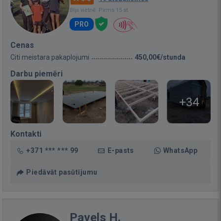
Bija vietnē: Pirms 15 st.
PRO
Cenas
Citi meistara pakaplojumi
450,00€/stunda
Darbu piemēri
+34
Kontakti
+371 *** *** 99
E-pasts
WhatsApp
Piedāvāt pasūtījumu
Pavels H.