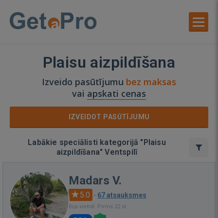
Plaisu aizpildīšana
Izveido pasūtījumu
bez maksas
vai
apskati cenas
IZVEIDOT PASŪTĪJUMU
Labākie speciālisti kategorijā "Plaisu
aizpildīšana" Ventspilī
Madars V.
5.0
·
67 atsauksmes
Bija vietnē: Pirms 22 st.