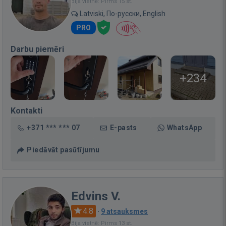
Bija vietnē: Pirms 15 st.
Latviski, По-русски, English
PRO
Darbu piemēri
+234
Kontakti
+371 *** *** 07
E-pasts
WhatsApp
Piedāvāt pasūtījumu
Edvins V.
4.8
·
9 atsauksmes
Bija vietnē: Pirms 13 st.