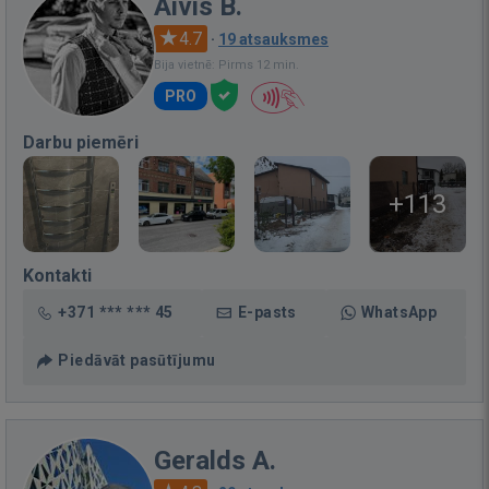
Aivis B.
4.7
·
19 atsauksmes
Bija vietnē: Pirms 12 min.
PRO
Darbu piemēri
+113
Kontakti
+371 *** *** 45
E-pasts
WhatsApp
Piedāvāt pasūtījumu
Geralds A.