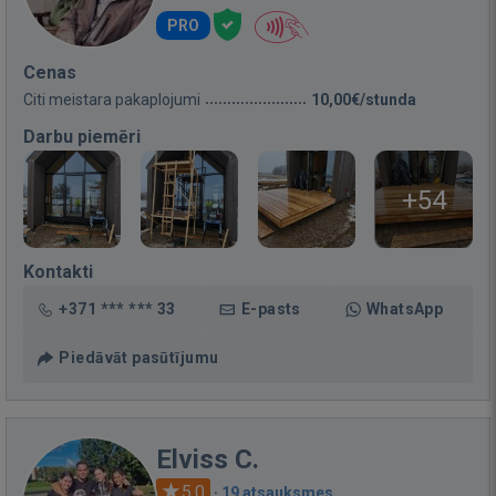
PRO
Cenas
Citi meistara pakaplojumi
10,00€/stunda
Darbu piemēri
+54
Kontakti
+371 *** *** 33
E-pasts
WhatsApp
Piedāvāt pasūtījumu
Elviss C.
5.0
·
19 atsauksmes