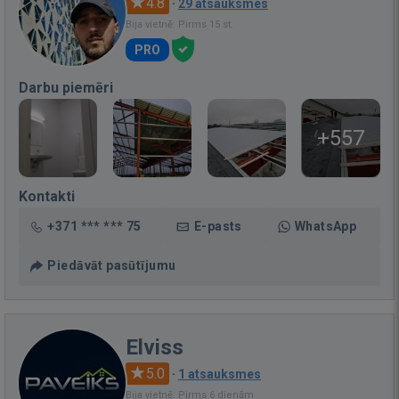
4.8
·
29 atsauksmes
Bija vietnē: Pirms 15 st.
PRO
Darbu piemēri
+557
Kontakti
+371 *** *** 75
E-pasts
WhatsApp
Piedāvāt pasūtījumu
Elviss
5.0
·
1 atsauksmes
Bija vietnē: Pirms 6 dienām