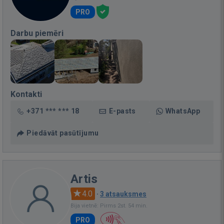
PRO
Darbu piemēri
Kontakti
+371 *** *** 18
E-pasts
WhatsApp
Piedāvāt pasūtījumu
Artis
4.0
·
3 atsauksmes
Bija vietnē: Pirms 2st. 54 min.
PRO