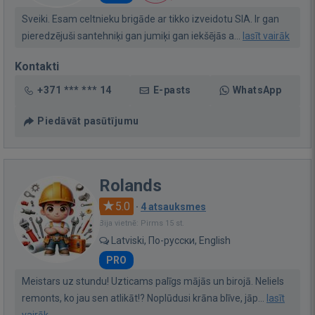
Sveiki. Esam celtnieku brigāde ar tikko izveidotu SIA. Ir gan
pieredzējuši santehniķi gan jumiķi gan iekšējās a...
lasīt vairāk
Kontakti
+371 *** *** 14
E-pasts
WhatsApp
Piedāvāt pasūtījumu
Rolands
5.0
·
4 atsauksmes
Bija vietnē: Pirms 15 st.
Latviski, По-русски, English
PRO
Meistars uz stundu! Uzticams palīgs mājās un birojā. Neliels
remonts, ko jau sen atlikāt!? Noplūdusi krāna blīve, jāp...
lasīt
vairāk