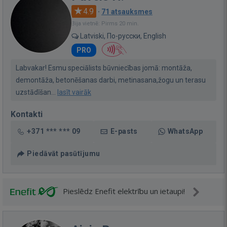
4.9
·
71 atsauksmes
Bija vietnē: Pirms 20 min.
Latviski, По-русски, English
PRO
Labvakar! Esmu speciālists būvniecības jomā: montāža,
demontāža, betonēšanas darbi, metinasana,žogu un terasu
uzstādīšan...
lasīt vairāk
Kontakti
+371 *** *** 09
E-pasts
WhatsApp
Piedāvāt pasūtījumu
Pieslēdz Enefit elektrību un ietaupi!