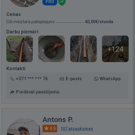
PRO
Cenas
Citi meistara pakaplojumi
40,00€/stunda
Darbu piemēri
+124
Kontakti
+371 *** *** 76
E-pasts
WhatsApp
Piedāvāt pasūtījumu
Antons P.
4.9
·
107 atsauksmes