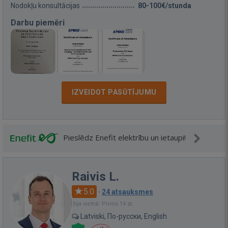
Nodokļu konsultācijas
80-100€/stunda
Darbu piemēri
IZVEIDOT PASŪTĪJUMU
Pieslēdz Enefit elektrību un ietaupi!
Raivis L.
5.0
·
24 atsauksmes
Bija vietnē: Pirms 14 st.
Latviski, По-русски, English