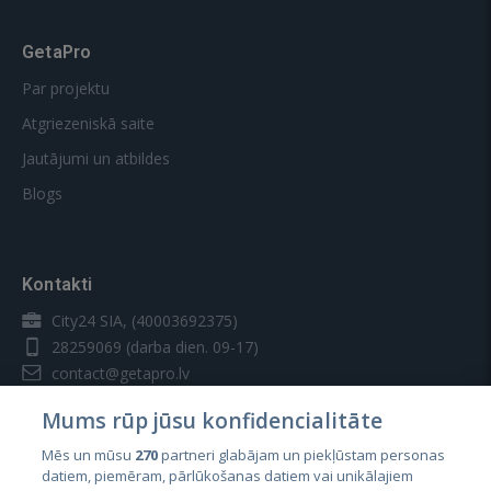
GetaPro
Par projektu
Atgriezeniskā saite
Jautājumi un atbildes
Blogs
Kontakti
City24 SIA, (40003692375)
28259069
(darba dien. 09-17)
contact@getapro.lv
Mums rūp jūsu konfidencialitāte
Mēs un mūsu
270
partneri glabājam un piekļūstam personas
datiem, piemēram, pārlūkošanas datiem vai unikālajiem