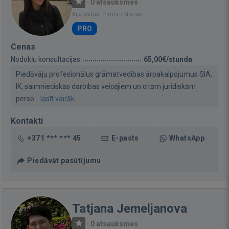
·
0 atsauksmes
Bija vietnē: Pirms 7 dienām
PRO
Cenas
Nodokļu konsultācijas
65,00€/stunda
Piedāvāju profesionālus grāmatvedības ārpakalpojumus SIA,
IK, saimnieciskās darbības veicējiem un citām juridiskām
perso...
lasīt vairāk
Kontakti
+371 *** *** 45
E-pasts
WhatsApp
Piedāvāt pasūtījumu
Tatjana Jemeljanova
·
0 atsauksmes