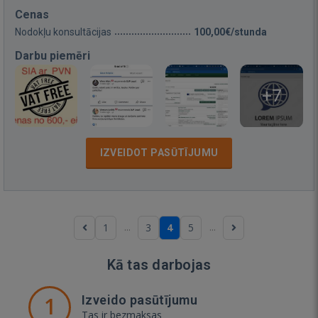
Cenas
Nodokļu konsultācijas
100,00€/stunda
Darbu piemēri
+7
IZVEIDOT PASŪTĪJUMU
...
...
1
3
4
5
Kā tas darbojas
1
Izveido pasūtījumu
Tas ir bezmaksas