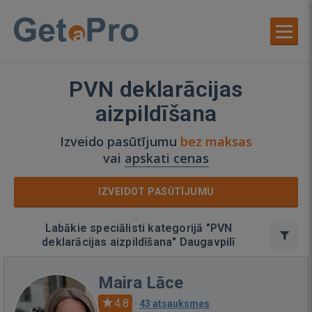
PVN deklarācijas
aizpildīšana
Izveido pasūtījumu
bez maksas
vai
apskati cenas
IZVEIDOT PASŪTĪJUMU
Labākie speciālisti kategorijā "PVN
deklarācijas aizpildīšana" Daugavpilī
Maira Lāce
4.8
·
43 atsauksmes