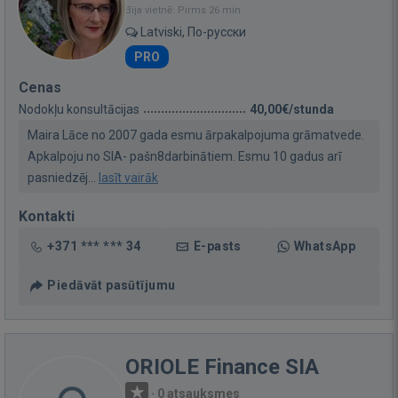
Bija vietnē: Pirms 26 min.
Latviski, По-русски
PRO
Cenas
Nodokļu konsultācijas
40,00€/stunda
Maira Lāce no 2007 gada esmu ārpakalpojuma grāmatvede.
Apkalpoju no SIA- pašn8darbinātiem. Esmu 10 gadus arī
pasniedzēj...
lasīt vairāk
Kontakti
+371 *** *** 34
E-pasts
WhatsApp
Piedāvāt pasūtījumu
ORIOLE Finance SIA
·
0 atsauksmes