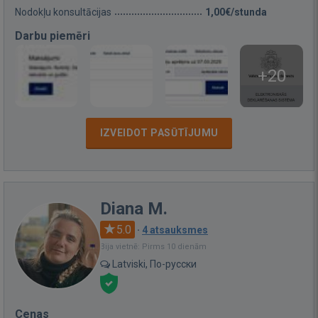
Nodokļu konsultācijas
1,00€/stunda
Darbu piemēri
+20
IZVEIDOT PASŪTĪJUMU
Diana M.
5.0
·
4 atsauksmes
Bija vietnē: Pirms 10 dienām
Latviski, По-русски
Cenas