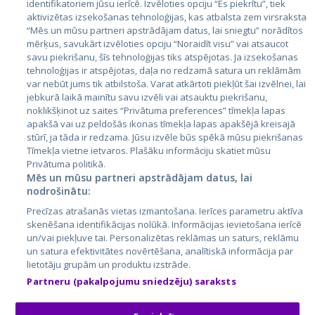
identifikatoriem jūsu ierīcē. Izvēloties opciju “Es piekrītu”, tiek
Valstis
aktivizētas izsekošanas tehnoloģijas, kas atbalsta zem virsraksta
Igaunija
“Mēs un mūsu partneri apstrādājam datus, lai sniegtu” norādītos
mērķus, savukārt izvēloties opciju “Noraidīt visu” vai atsaucot
Latvija
savu piekrišanu, šīs tehnoloģijas tiks atspējotas. Ja izsekošanas
tehnoloģijas ir atspējotas, daļa no redzamā satura un reklāmām
Lietuva
var nebūt jums tik atbilstoša. Varat atkārtoti piekļūt šai izvēlnei, lai
jebkurā laikā mainītu savu izvēli vai atsauktu piekrišanu,
noklikšķinot uz saites “Privātuma preferences” tīmekļa lapas
apakšā vai uz peldošās ikonas tīmekļa lapas apakšējā kreisajā
stūrī, ja tāda ir redzama. Jūsu izvēle būs spēkā mūsu piekrišanas
Tīmekļa vietne ietvaros. Plašāku informāciju skatiet mūsu
Privātuma politikā.
Mēs un mūsu partneri apstrādājam datus, lai
nodrošinātu:
City24.lv
CVbankas.lt
Precīzas atrašanās vietas izmantošana. Ierīces parametru aktīva
City24.ee
Kainos.lt
skenēšana identifikācijas nolūkā. Informācijas ievietošana ierīcē
un/vai piekļuve tai. Personalizētas reklāmas un saturs, reklāmu
GetaPro.lv
Paslaugos.lt
un satura efektivitātes novērtēšana, analītiskā informācija par
GetaPro.ee
auto24.ee
lietotāju grupām un produktu izstrāde.
Skelbiu.lt
KV.ee
Partneru (pakalpojumu sniedzēju) saraksts
Autoplius.lt
Osta.ee
Aruodas.lt
KuldneBörs.ee