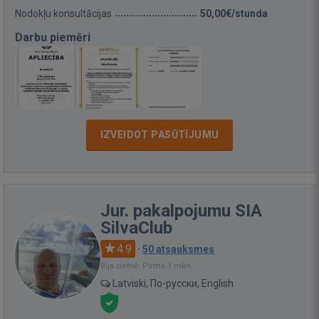
Nodokļu konsultācijas
50,00€/stunda
Darbu piemēri
IZVEIDOT PASŪTĪJUMU
Jur. pakalpojumu SIA
SilvaClub
4.9
·
50 atsauksmes
Bija vietnē: Pirms 1 mēn.
Latviski, По-русски, English