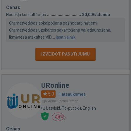
Cenas
Nodokļu konsultācijas
30,00€/stunda
Grāmatvedības apkalpošana pašnodarbinātiem.
Grāmatvedības uzskaites sakārtošana vai atjaunošana,
ikmēneša atskaites VID,...
lasīt vairāk
IZVEIDOT PASŪTĪJUMU
URonline
5.0
·
1 atsauksmes
Bija vietnē: Pirms 9 mēn.
Latviski, По-русски, English
Cenas