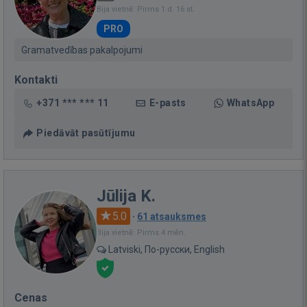
Bija vietnē: Pirms 1 d. 16 st.
PRO
Gramatvedības pakalpojumi
Kontakti
+371 *** *** 11
E-pasts
WhatsApp
Piedāvāt pasūtījumu
Jūlija K.
5.0
·
61 atsauksmes
Bija vietnē: Pirms 4 mēn.
Latviski, По-русски, English
Cenas