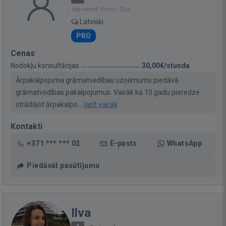
Bija vietnē: Pirms 22 st.
Latviski
PRO
Cenas
Nodokļu konsultācijas
30,00€/stunda
Ārpakalpojuma grāmatvedības uzņēmums piedāvā
grāmatvedības pakalpojumus. Vairāk kā 10 gadu pieredze
strādājot ārpakalpo...
lasīt vairāk
Kontakti
+371 *** *** 02
E-pasts
WhatsApp
Piedāvāt pasūtījumu
Ilva