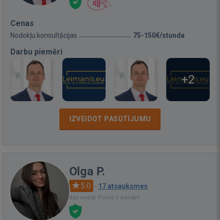
Cenas
Nodokļu konsultācijas
75-150€/stunda
Darbu piemēri
+2
IZVEIDOT PASŪTĪJUMU
Olga P.
5.0
·
17 atsauksmes
Bija vietnē: Pirms 5 dienām