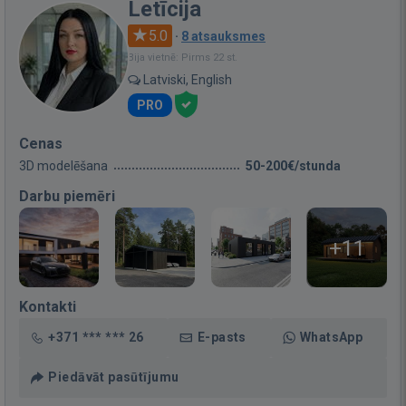
Letīcija
5.0
·
8 atsauksmes
Bija vietnē: Pirms 22 st.
Latviski, English
PRO
Cenas
3D modelēšana
50-200€/stunda
Darbu piemēri
+11
Kontakti
+371 *** *** 26
E-pasts
WhatsApp
Piedāvāt pasūtījumu