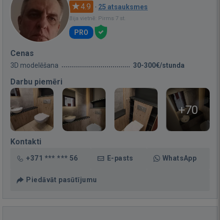
4.9
·
25 atsauksmes
Bija vietnē: Pirms 7 st.
PRO
Cenas
3D modelēšana
30-300€/stunda
Darbu piemēri
+70
Kontakti
+371 *** *** 56
E-pasts
WhatsApp
Piedāvāt pasūtījumu