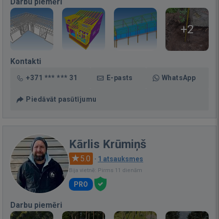
Darbu piemēri
+2
Kontakti
+371 *** *** 31
E-pasts
WhatsApp
Piedāvāt pasūtījumu
Kārlis Krūmiņš
5.0
·
1 atsauksmes
Bija vietnē: Pirms 11 dienām
PRO
Darbu piemēri