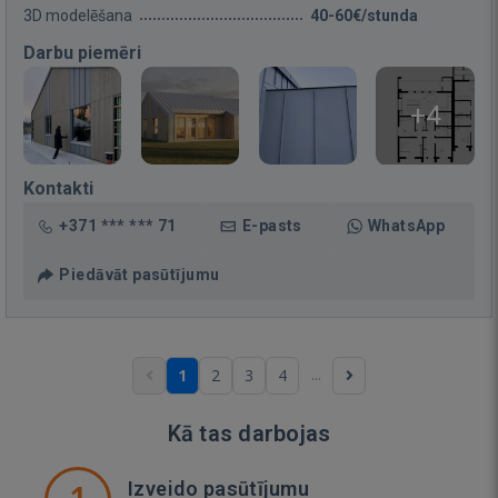
3D modelēšana
40-60€/stunda
Darbu piemēri
+4
Kontakti
+371 *** *** 71
E-pasts
WhatsApp
Piedāvāt pasūtījumu
...
1
2
3
4
Kā tas darbojas
Izveido pasūtījumu