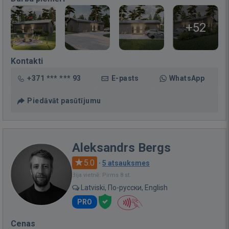
+52
Kontakti
+371 *** *** 93
E-pasts
WhatsApp
Piedāvāt pasūtījumu
Aleksandrs Bergs
5.0
·
5 atsauksmes
Bija vietnē: Pirms 8 st.
Latviski, По-русски, English
PRO
Cenas