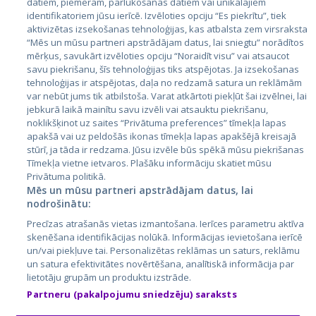
datiem, piemēram, pārlūkošanas datiem vai unikālajiem
identifikatoriem jūsu ierīcē. Izvēloties opciju “Es piekrītu”, tiek
Valstis
aktivizētas izsekošanas tehnoloģijas, kas atbalsta zem virsraksta
Igaunija
“Mēs un mūsu partneri apstrādājam datus, lai sniegtu” norādītos
mērķus, savukārt izvēloties opciju “Noraidīt visu” vai atsaucot
Latvija
savu piekrišanu, šīs tehnoloģijas tiks atspējotas. Ja izsekošanas
tehnoloģijas ir atspējotas, daļa no redzamā satura un reklāmām
Lietuva
var nebūt jums tik atbilstoša. Varat atkārtoti piekļūt šai izvēlnei, lai
jebkurā laikā mainītu savu izvēli vai atsauktu piekrišanu,
noklikšķinot uz saites “Privātuma preferences” tīmekļa lapas
apakšā vai uz peldošās ikonas tīmekļa lapas apakšējā kreisajā
stūrī, ja tāda ir redzama. Jūsu izvēle būs spēkā mūsu piekrišanas
Tīmekļa vietne ietvaros. Plašāku informāciju skatiet mūsu
Privātuma politikā.
Mēs un mūsu partneri apstrādājam datus, lai
nodrošinātu:
City24.lv
CVbankas.lt
Precīzas atrašanās vietas izmantošana. Ierīces parametru aktīva
City24.ee
Kainos.lt
skenēšana identifikācijas nolūkā. Informācijas ievietošana ierīcē
un/vai piekļuve tai. Personalizētas reklāmas un saturs, reklāmu
GetaPro.lv
Paslaugos.lt
un satura efektivitātes novērtēšana, analītiskā informācija par
GetaPro.ee
auto24.ee
lietotāju grupām un produktu izstrāde.
Skelbiu.lt
KV.ee
Partneru (pakalpojumu sniedzēju) saraksts
Autoplius.lt
Osta.ee