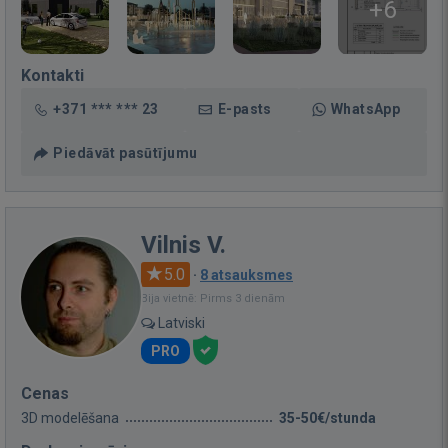
+6
Kontakti
+371 *** *** 23
E-pasts
WhatsApp
Piedāvāt pasūtījumu
Vilnis V.
5.0
·
8 atsauksmes
Bija vietnē: Pirms 3 dienām
Latviski
PRO
Cenas
3D modelēšana
35-50€/stunda