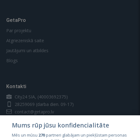
GetaPro
Par projektu
Atgriezeniskā saite
Jautājumi un atbildes
Blogs
Kontakti
City24 SIA, (40003692375)
28259069
(darba dien. 09-17)
contact@getapro.lv
Mums rūp jūsu konfidencialitāte
Mēs un mūsu
270
partneri glabājam un piekļūstam personas