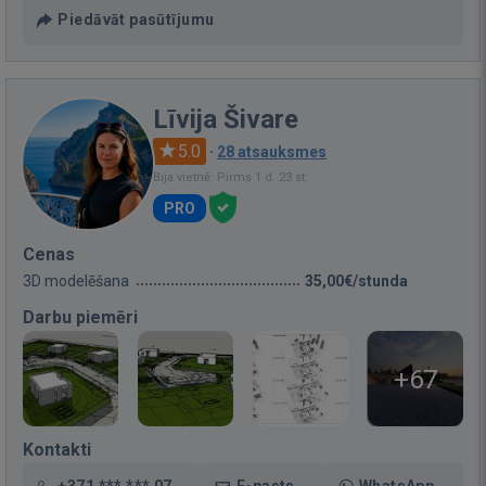
Piedāvāt pasūtījumu
Līvija Šivare
5.0
·
28 atsauksmes
Bija vietnē: Pirms 1 d. 23 st.
PRO
Cenas
3D modelēšana
35,00€/stunda
Darbu piemēri
+67
Kontakti