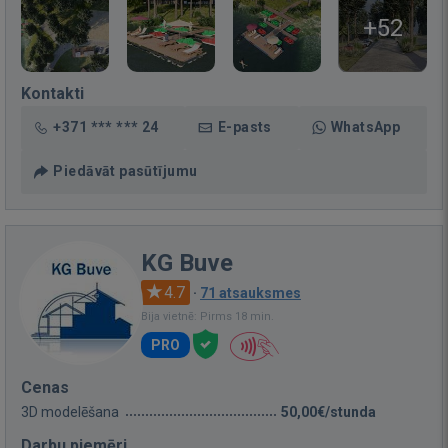
+52
Kontakti
+371 *** *** 24
E-pasts
WhatsApp
Piedāvāt pasūtījumu
KG Buve
4.7
·
71 atsauksmes
Bija vietnē: Pirms 18 min.
PRO
Cenas
3D modelēšana
50,00€/stunda
Darbu piemēri