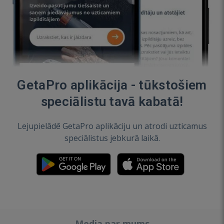
GetaPro aplikācija - tūkstošiem
speciālistu tavā kabatā!
Lejupielādē GetaPro aplikāciju un atrodi uzticamus
speciālistus jebkurā laikā.
Media par mums