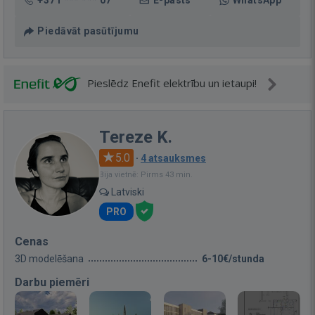
+371 *** *** 07
E-pasts
WhatsApp
Piedāvāt pasūtījumu
Pieslēdz Enefit elektrību un ietaupi!
Tereze K.
5.0
·
4 atsauksmes
Bija vietnē: Pirms 43 min.
Latviski
PRO
Cenas
3D modelēšana
6-10€/stunda
Darbu piemēri