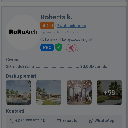
Roberts k.
5.0
·
24 atsauksmes
Bija vietnē: Pirms 3 dienām
Latviski, По-русски, English
PRO
Cenas
3D modelēšana
30,00€/stunda
Darbu piemēri
+98
Kontakti
+371 *** *** 10
E-pasts
WhatsApp