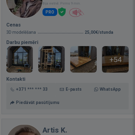
Bija vietnē: Pirms 9 min.
PRO
Cenas
3D modelēšana
25,00€/stunda
Darbu piemēri
+54
Kontakti
+371 *** *** 33
E-pasts
WhatsApp
Piedāvāt pasūtījumu
Artis K.