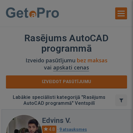
Rasējums AutoCAD
programmā
Izveido pasūtījumu
bez maksas
vai
apskati cenas
IZVEIDOT PASŪTĪJUMU
Labākie speciālisti kategorijā "Rasējums
AutoCAD programmā" Ventspilī
Edvins V.
4.8
·
9 atsauksmes