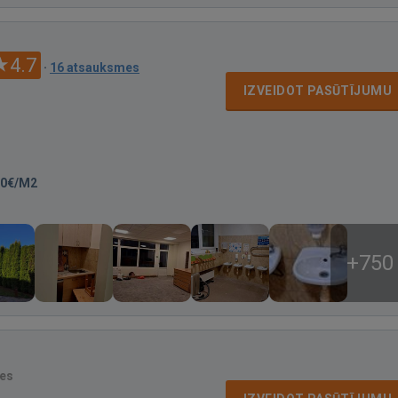
4.7
·
16 atsauksmes
IZVEIDOT PASŪTĪJUMU
00€/M2
+750
es