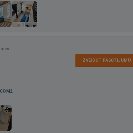
smes
IZVEIDOT PASŪTĪJUMU
00€/M2