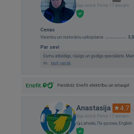
Bija vietnē: Pirms 17 dienām
Cenas
Viesnīcu un restorānu uzkopšana
3,
Par sevi
Esmu atbildīgs, rūpīgs un godīgs speciālists. M
m...
lasīt vairāk
Pieslēdz Enefit elektrību un ietaupi!
Anastasija
4.7
·
Bija vietnē: Pirms 17 dienām
Latviski, По-русски, English