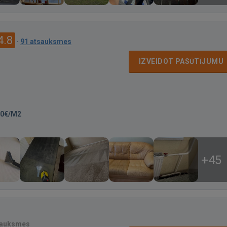
4.8
·
91 atsauksmes
IZVEIDOT PASŪTĪJUMU
00€/M2
+45
sauksmes