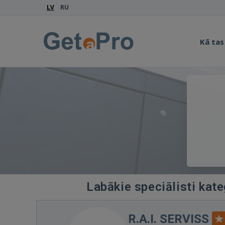
LV
RU
Kā tas
Labākie speciālisti kat
R.A.I. SERVISS