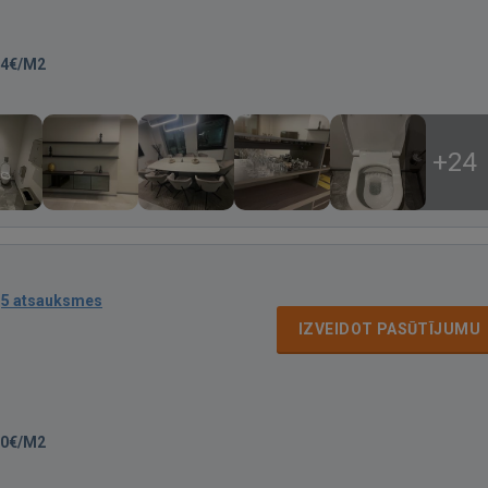
-4€/M2
+24
·
5 atsauksmes
IZVEIDOT PASŪTĪJUMU
00€/M2