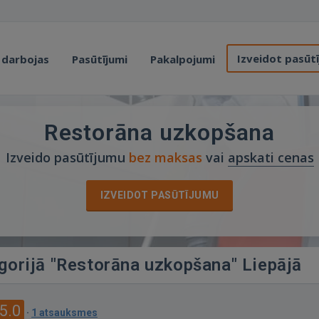
Izveidot pasūt
 darbojas
Pasūtījumi
Pakalpojumi
Restorāna uzkopšana
Izveido pasūtījumu
bez maksas
vai
apskati cenas
IZVEIDOT PASŪTĪJUMU
egorijā "Restorāna uzkopšana" Liepājā
5.0
·
1 atsauksmes