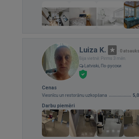
Luiza K.
·
0 atsauk
Bija vietnē: Pirms 3 mēn.
Latviski, По-русски
Cenas
Viesnīcu un restorānu uzkopšana
5,
Darbu piemēri