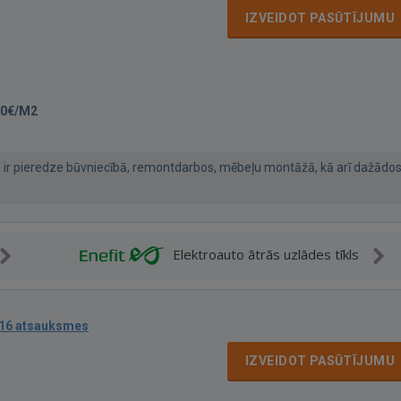
IZVEIDOT PASŪTĪJUMU
00€/M2
an ir pieredze būvniecībā, remontdarbos, mēbeļu montāžā, kā arī dažādo
Elektroauto ātrās uzlādes tīkls
16 atsauksmes
IZVEIDOT PASŪTĪJUMU