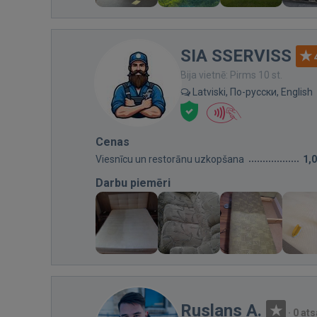
SIA SSERVISS
Bija vietnē: Pirms 10 st.
Latviski, По-русски, English
Cenas
Viesnīcu un restorānu uzkopšana
1,
Darbu piemēri
Ruslans A.
·
0 at