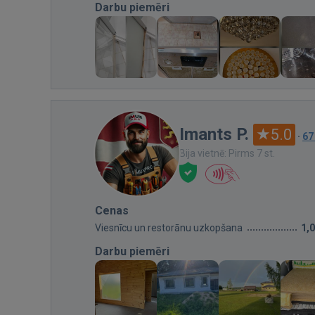
Darbu piemēri
Imants P.
5.0
·
67
Bija vietnē: Pirms 7 st.
Cenas
Viesnīcu un restorānu uzkopšana
1,
Darbu piemēri