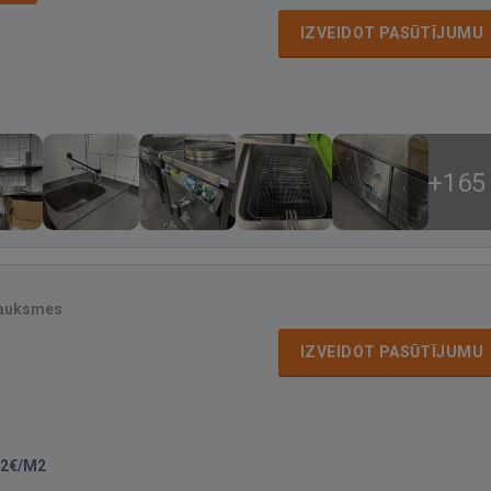
IZVEIDOT PASŪTĪJUMU
+165
sauksmes
IZVEIDOT PASŪTĪJUMU
-2€/M2