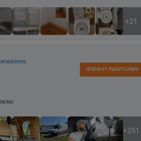
+21
 atsauksmes
IZVEIDOT PASŪTĪJUMU
00€/M2
+251