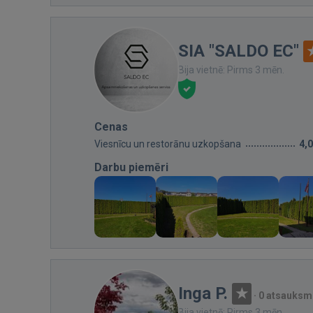
SIA "SALDO EC"
Bija vietnē: Pirms 3 mēn.
Cenas
Viesnīcu un restorānu uzkopšana
4,
Darbu piemēri
Inga P.
·
0 atsauksm
Bija vietnē: Pirms 3 mēn.