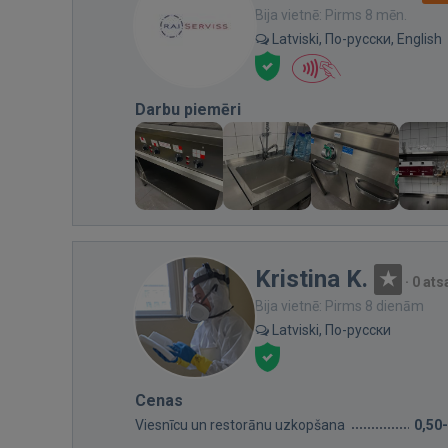
Bija vietnē: Pirms 8 mēn.
Latviski, По-русски, English
Darbu piemēri
Kristina K.
·
0 at
Bija vietnē: Pirms 8 dienām
Latviski, По-русски
Cenas
Viesnīcu un restorānu uzkopšana
0,50