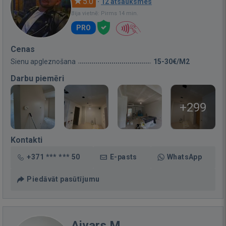
5.0
·
12 atsauksmes
Bija vietnē: Pirms 14 min.
PRO
Cenas
Sienu apgleznošana
15-30€/M2
Darbu piemēri
+299
Kontakti
+371 *** *** 50
E-pasts
WhatsApp
Piedāvāt pasūtījumu
Aivars M.