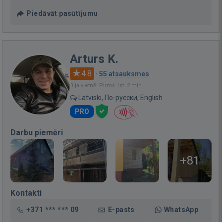
Piedāvāt pasūtījumu
Arturs K.
4.8
·
55 atsauksmes
Bija vietnē: Pirms 1st. 2 min.
Latviski, По-русски, English
PRO
Darbu piemēri
+81
Kontakti
+371 *** *** 09
E-pasts
WhatsApp