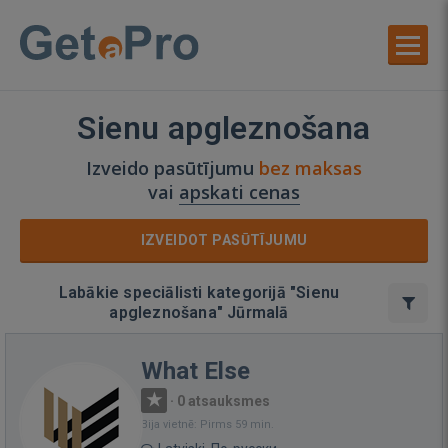
Sienu apgleznošana
Izveido pasūtījumu
bez maksas
vai
apskati cenas
IZVEIDOT PASŪTĪJUMU
Labākie speciālisti kategorijā "Sienu
apgleznošana" Jūrmalā
What Else
·
0 atsauksmes
Bija vietnē: Pirms 59 min.