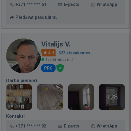
+371 *** *** 61
E-pasts
WhatsApp
Piedāvāt pasūtījumu
Vitalijs V.
4.9
·
623 atsauksmes
Šobrīd mājas lapā
PRO
Darbu piemēri
+28
Kontakti
+371 *** *** 92
E-pasts
WhatsApp