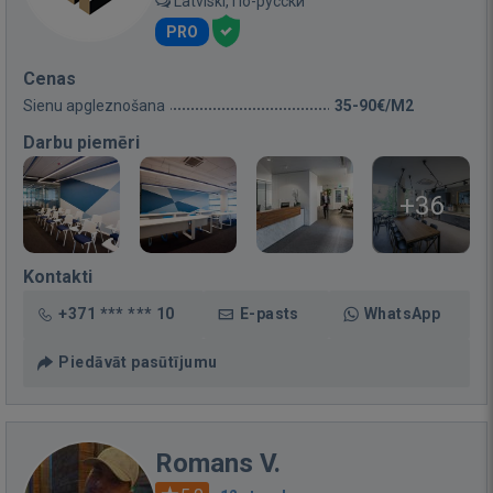
Latviski, По-русски
PRO
Cenas
Sienu apgleznošana
35-90€/M2
Darbu piemēri
+36
Kontakti
+371 *** *** 10
E-pasts
WhatsApp
Piedāvāt pasūtījumu
Romans V.