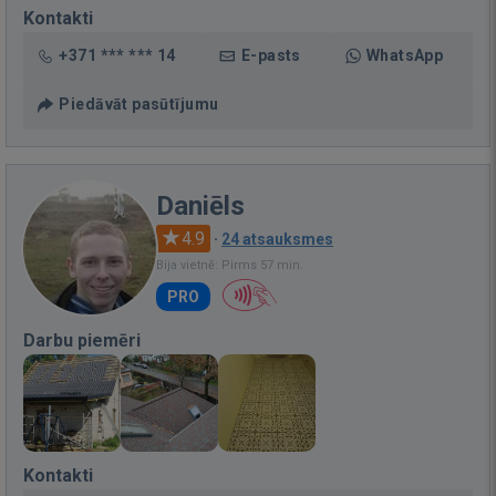
Kontakti
+371 *** *** 14
E-pasts
WhatsApp
Piedāvāt pasūtījumu
Daniēls
4.9
·
24 atsauksmes
Bija vietnē: Pirms 57 min.
PRO
Darbu piemēri
Kontakti