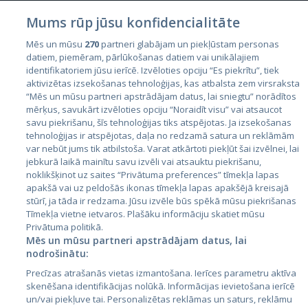
Mums rūp jūsu konfidencialitāte
Mēs un mūsu
270
partneri glabājam un piekļūstam personas
datiem, piemēram, pārlūkošanas datiem vai unikālajiem
identifikatoriem jūsu ierīcē. Izvēloties opciju “Es piekrītu”, tiek
Valstis
aktivizētas izsekošanas tehnoloģijas, kas atbalsta zem virsraksta
Igaunija
“Mēs un mūsu partneri apstrādājam datus, lai sniegtu” norādītos
mērķus, savukārt izvēloties opciju “Noraidīt visu” vai atsaucot
Latvija
savu piekrišanu, šīs tehnoloģijas tiks atspējotas. Ja izsekošanas
tehnoloģijas ir atspējotas, daļa no redzamā satura un reklāmām
Lietuva
var nebūt jums tik atbilstoša. Varat atkārtoti piekļūt šai izvēlnei, lai
jebkurā laikā mainītu savu izvēli vai atsauktu piekrišanu,
noklikšķinot uz saites “Privātuma preferences” tīmekļa lapas
apakšā vai uz peldošās ikonas tīmekļa lapas apakšējā kreisajā
stūrī, ja tāda ir redzama. Jūsu izvēle būs spēkā mūsu piekrišanas
Tīmekļa vietne ietvaros. Plašāku informāciju skatiet mūsu
Privātuma politikā.
Mēs un mūsu partneri apstrādājam datus, lai
nodrošinātu:
City24.lv
CVbankas.lt
Precīzas atrašanās vietas izmantošana. Ierīces parametru aktīva
City24.ee
Kainos.lt
skenēšana identifikācijas nolūkā. Informācijas ievietošana ierīcē
un/vai piekļuve tai. Personalizētas reklāmas un saturs, reklāmu
GetaPro.lv
Paslaugos.lt