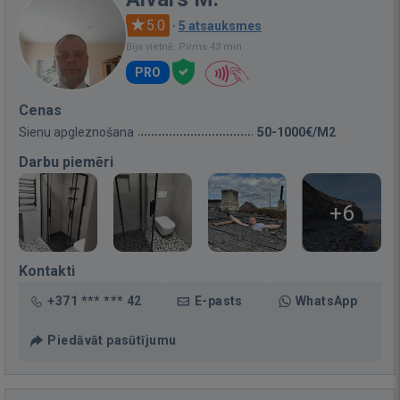
5.0
·
5 atsauksmes
Bija vietnē: Pirms 43 min.
PRO
Cenas
Sienu apgleznošana
50-1000€/M2
Darbu piemēri
+6
Kontakti
+371 *** *** 42
E-pasts
WhatsApp
Piedāvāt pasūtījumu