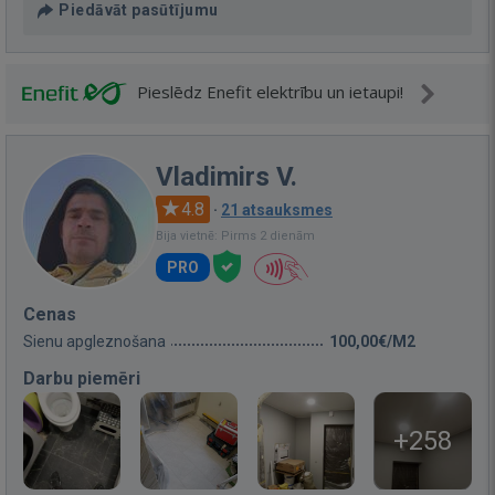
Piedāvāt pasūtījumu
Pieslēdz Enefit elektrību un ietaupi!
Vladimirs V.
4.8
·
21 atsauksmes
Bija vietnē: Pirms 2 dienām
PRO
Cenas
Sienu apgleznošana
100,00€/M2
Darbu piemēri
+258