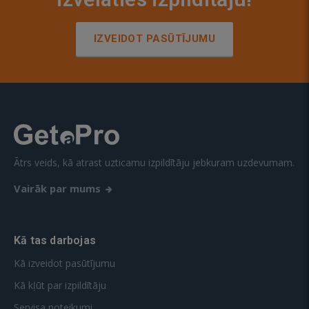
IZVEIDOT PASŪTĪJUMU
Ātrs veids, kā atrast uzticamu izpildītāju jebkuram uzdevumam.
Vairāk par mums
Kā tas darbojas
Kā izveidot pasūtījumu
Kā kļūt par izpildītāju
Servisa noteikumi