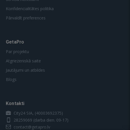
Konfidencialitātes politika
Pārvaldīt preferences
GetaPro
Par projektu
Atgriezeniskā saite
Jautājumi un atbildes
Blogs
Kontakti
City24 SIA, (40003692375)
28259069
(darba dien. 09-17)
contact@getapro.lv