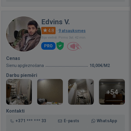
Edvins V.
4.8
·
9 atsauksmes
Bija vietnē: Pirms 3st. 42 min.
PRO
Cenas
Sienu apgleznošana
10,00€/M2
Darbu piemēri
+54
Kontakti
+371 *** *** 33
E-pasts
WhatsApp