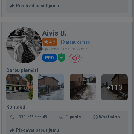
Piedāvāt pasūtījumu
Aivis B.
4.7
·
19 atsauksmes
Bija vietnē: Pirms 1st. 22 min.
PRO
Darbu piemēri
+113
Kontakti
+371 *** *** 45
E-pasts
WhatsApp
Piedāvāt pasūtījumu