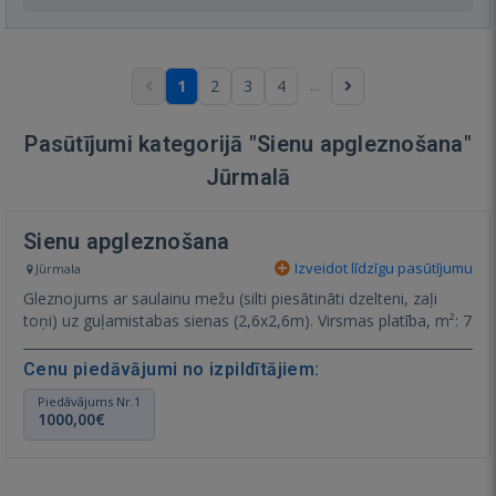
...
1
2
3
4
Pasūtījumi kategorijā "Sienu apgleznošana"
Jūrmalā
Sienu apgleznošana
Izveidot līdzīgu pasūtījumu
Jūrmala
Gleznojums ar saulainu mežu (silti piesātināti dzelteni, zaļi
toņi) uz guļamistabas sienas (2,6x2,6m). Virsmas platība, m²: 7
Cenu piedāvājumi no izpildītājiem:
Piedāvājums Nr.1
1000,00€