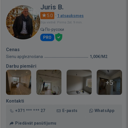
Juris B.
5.0
·
1 atsauksmes
Bija vietnē: Pirms 2st. 9 min.
По-русски
PRO
Cenas
Sienu apgleznošana
1,00€/M2
Darbu piemēri
+5
Kontakti
+371 *** *** 27
E-pasts
WhatsApp
Piedāvāt pasūtījumu