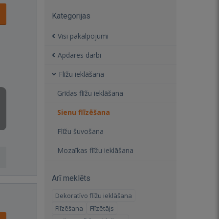
Kategorijas
Visi pakalpojumi
Apdares darbi
Flīžu ieklāšana
Grīdas flīžu ieklāšana
Sienu flīzēšana
Flīžu šuvošana
Mozaīkas flīžu ieklāšana
Arī meklēts
Dekoratīvo flīžu ieklāšana
Flīzēšana
Flīzētājs