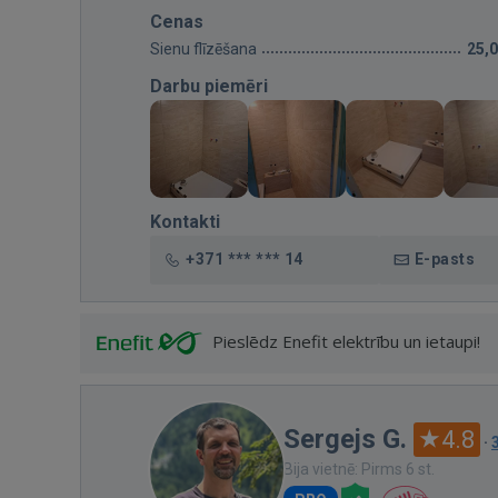
Cenas
Sienu flīzēšana
25,
Darbu piemēri
Kontakti
+371 *** *** 14
E-pasts
Pieslēdz Enefit elektrību un ietaupi!
Sergejs G.
4.8
·
Bija vietnē: Pirms 6 st.