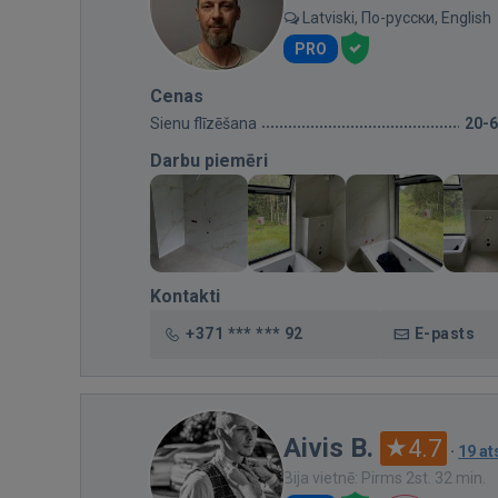
Latviski, По-русски, English
PRO
Cenas
Sienu flīzēšana
20-
Darbu piemēri
Kontakti
+371 *** *** 92
E-pasts
Aivis B.
4.7
·
19 a
Bija vietnē: Pirms 2st. 32 min.