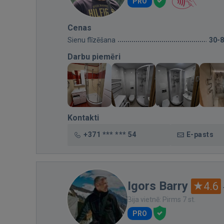
PRO
Cenas
Sienu flīzēšana
30-
Darbu piemēri
Kontakti
+371 *** *** 54
E-pasts
Igors Barry
4.6
Bija vietnē: Pirms 7 st.
PRO