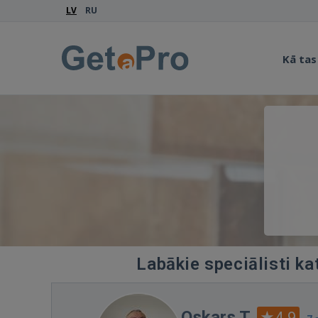
LV
RU
Kā tas
Labākie speciālisti ka
Oskars T.
4.9