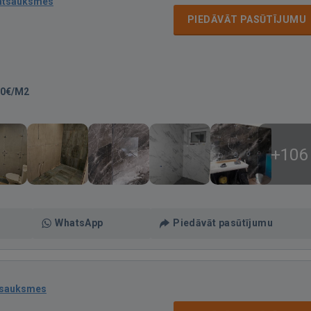
atsauksmes
PIEDĀVĀT PASŪTĪJUMU
00€/M2
+106
WhatsApp
Piedāvāt pasūtījumu
tsauksmes