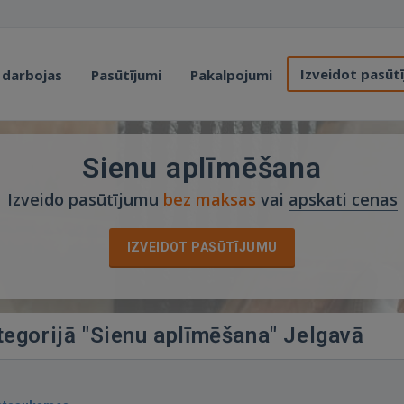
Izveidot pasūt
 darbojas
Pasūtījumi
Pakalpojumi
Sienu aplīmēšana
Izveido pasūtījumu
bez maksas
vai
apskati cenas
IZVEIDOT PASŪTĪJUMU
tegorijā "Sienu aplīmēšana" Jelgavā