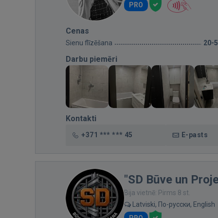
PRO
Cenas
Sienu flīzēšana
20-
Darbu piemēri
Kontakti
+371 *** *** 45
E-pasts
"SD Būve un Proj
Bija vietnē: Pirms 8 st.
Latviski, По-русски, English