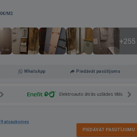
00€/M2
+255
WhatsApp
Piedāvāt pasūtījumu
Elektroauto ātrās uzlādes tīkls
39 atsauksmes
PIEDĀVĀT PASŪTĪJUMU