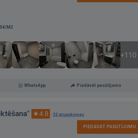
55€/M2
+110
WhatsApp
Piedāvāt pasūtījumu
ektēšana"
4.8
·
33 atsauksmes
PIEDĀVĀT PASŪTĪJUMU