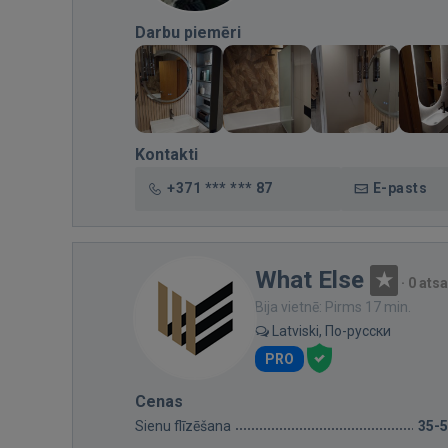
Darbu piemēri
Kontakti
+371 *** *** 87
E-pasts
What Else
·
0 ats
Bija vietnē: Pirms 17 min.
Latviski, По-русски
PRO
Cenas
Sienu flīzēšana
35-