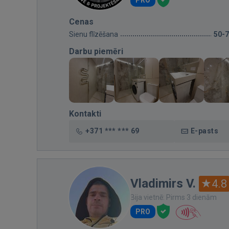
PRO
Cenas
Sienu flīzēšana
50-
Darbu piemēri
Kontakti
+371 *** *** 69
E-pasts
Vladimirs V.
4.8
Bija vietnē: Pirms 3 dienām
PRO