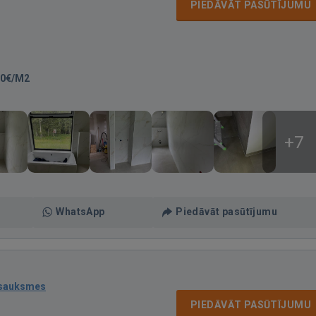
PIEDĀVĀT PASŪTĪJUMU
60€/M2
+7
WhatsApp
Piedāvāt pasūtījumu
tsauksmes
PIEDĀVĀT PASŪTĪJUMU