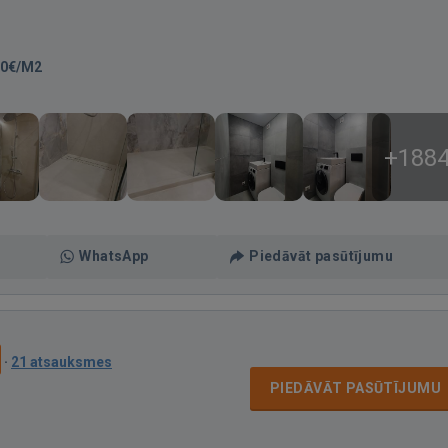
70€/M2
+188
WhatsApp
Piedāvāt pasūtījumu
·
21 atsauksmes
PIEDĀVĀT PASŪTĪJUMU