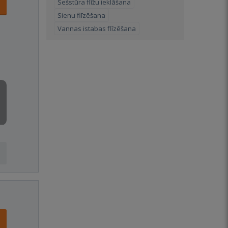
Sešstūra flīžu ieklāšana
Sienu flīzēšana
Vannas istabas flīzēšana