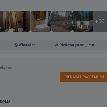
+50
WhatsApp
Piedāvāt pasūtījumu
auksmes
PIEDĀVĀT PASŪTĪJUMU
55€/M2