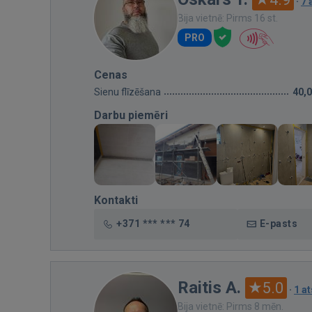
·
7 
Bija vietnē: Pirms 16 st.
PRO
Cenas
Sienu flīzēšana
40,
Darbu piemēri
Kontakti
+371 *** *** 74
E-pasts
Raitis A.
5.0
·
1 a
Bija vietnē: Pirms 8 mēn.