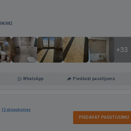
80€/M2
+33
WhatsApp
Piedāvāt pasūtījumu
·
12 atsauksmes
PIEDĀVĀT PASŪTĪJUMU