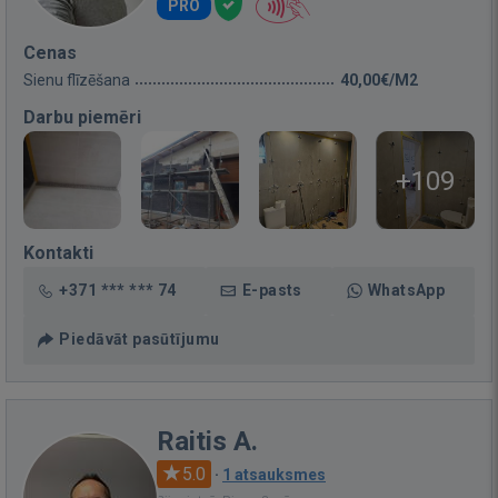
PRO
Cenas
Sienu flīzēšana
40,00€/M2
Darbu piemēri
+109
Kontakti
+371 *** *** 74
E-pasts
WhatsApp
Piedāvāt pasūtījumu
Raitis A.
5.0
·
1 atsauksmes