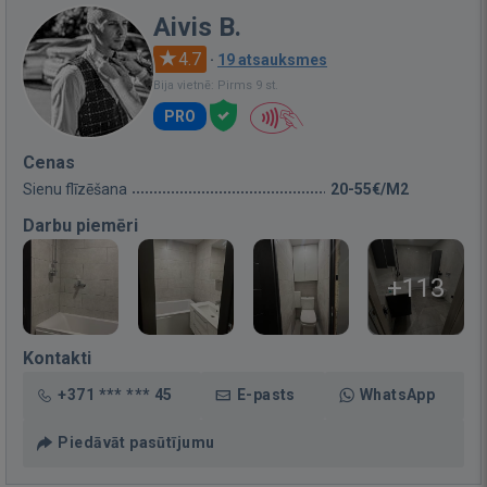
Aivis B.
4.7
·
19 atsauksmes
Bija vietnē: Pirms 9 st.
PRO
Cenas
Sienu flīzēšana
20-55€/M2
Darbu piemēri
+113
Kontakti
+371 *** *** 45
E-pasts
WhatsApp
Piedāvāt pasūtījumu