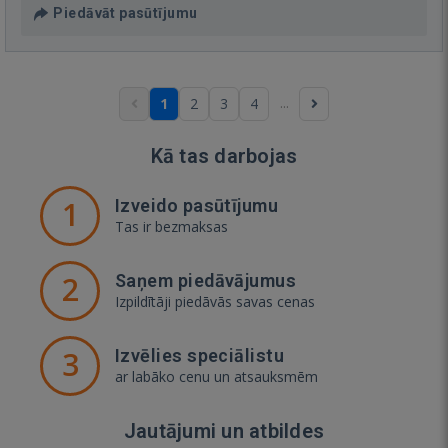
Piedāvāt pasūtījumu
...
1
2
3
4
Kā tas darbojas
1
Izveido pasūtījumu
Tas ir bezmaksas
2
Saņem piedāvājumus
Izpildītāji piedāvās savas cenas
3
Izvēlies speciālistu
ar labāko cenu un atsauksmēm
Jautājumi un atbildes