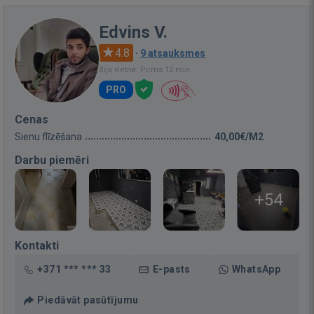
Edvins V.
4.8
·
9 atsauksmes
Bija vietnē: Pirms 12 min.
PRO
Cenas
Sienu flīzēšana
40,00€/M2
Darbu piemēri
+54
Kontakti
+371 *** *** 33
E-pasts
WhatsApp
Piedāvāt pasūtījumu