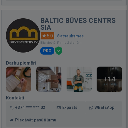
BALTIC BŪVES CENTRS
SIA
5.0
·
8 atsauksmes
Bija vietnē: Pirms 2 dienām
PRO
Darbu piemēri
+14
Kontakti
+371 *** *** 02
E-pasts
WhatsApp
Piedāvāt pasūtījumu