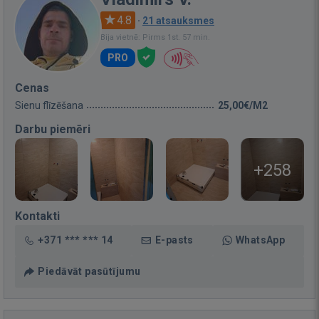
4.8
·
21 atsauksmes
Bija vietnē: Pirms 1st. 57 min.
PRO
Cenas
Sienu flīzēšana
25,00€/M2
Darbu piemēri
+258
Kontakti
+371 *** *** 14
E-pasts
WhatsApp
Piedāvāt pasūtījumu