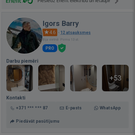
Pieslēdz Enefit elektrību un ietaupi!
Igors Barry
4.6
·
12 atsauksmes
Bija vietnē: Pirms 13 st.
PRO
Darbu piemēri
+53
Kontakti
+371 *** *** 87
E-pasts
WhatsApp
Piedāvāt pasūtījumu