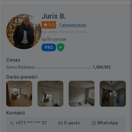
Juris B.
5.0
·
1 atsauksmes
Bija vietnē: Pirms 1st. 11 min.
По-русски
PRO
Cenas
Sienu flīzēšana
1,00€/M2
Darbu piemēri
+5
Kontakti
+371 *** *** 27
E-pasts
WhatsApp