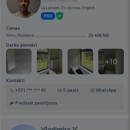
Bija vietnē: Pirms 8 mēn.
Latviski, По-русски, English
PRO
Cenas
Sienu flīzēšana
20-60€/M2
Darbu piemēri
+10
Kontakti
+371 *** *** 92
E-pasts
WhatsApp
Piedāvāt pasūtījumu
Vladimirs V.