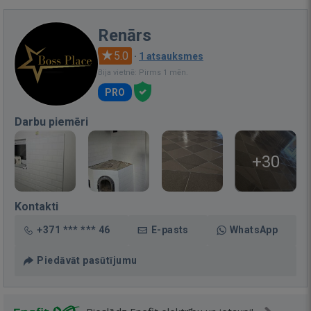
Renārs
5.0
·
1 atsauksmes
Bija vietnē: Pirms 1 mēn.
PRO
Darbu piemēri
+30
Kontakti
+371 *** *** 46
E-pasts
WhatsApp
Piedāvāt pasūtījumu