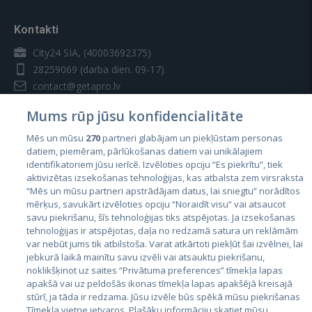
Kontakti
City24 SIA, (40003692375)
28259069
(darba dien. 09-17)
contact@getapro.lv
Mums rūp jūsu konfidencialitāte
Mēs un mūsu
270
partneri glabājam un piekļūstam personas
datiem, piemēram, pārlūkošanas datiem vai unikālajiem
identifikatoriem jūsu ierīcē. Izvēloties opciju “Es piekrītu”, tiek
Valstis
aktivizētas izsekošanas tehnoloģijas, kas atbalsta zem virsraksta
Igaunija
“Mēs un mūsu partneri apstrādājam datus, lai sniegtu” norādītos
mērķus, savukārt izvēloties opciju “Noraidīt visu” vai atsaucot
Latvija
savu piekrišanu, šīs tehnoloģijas tiks atspējotas. Ja izsekošanas
tehnoloģijas ir atspējotas, daļa no redzamā satura un reklāmām
Lietuva
var nebūt jums tik atbilstoša. Varat atkārtoti piekļūt šai izvēlnei, lai
jebkurā laikā mainītu savu izvēli vai atsauktu piekrišanu,
noklikšķinot uz saites “Privātuma preferences” tīmekļa lapas
apakšā vai uz peldošās ikonas tīmekļa lapas apakšējā kreisajā
stūrī, ja tāda ir redzama. Jūsu izvēle būs spēkā mūsu piekrišanas
Tīmekļa vietne ietvaros. Plašāku informāciju skatiet mūsu