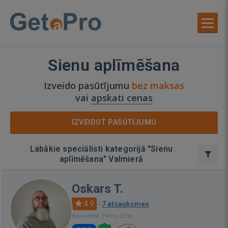
Sienu aplīmēšana
Izveido pasūtījumu
bez maksas
vai
apskati cenas
IZVEIDOT PASŪTĪJUMU
Labākie speciālisti kategorijā "Sienu
aplīmēšana" Valmierā
Oskars T.
4.9
·
7 atsauksmes
Bija vietnē: Pirms 22 st.