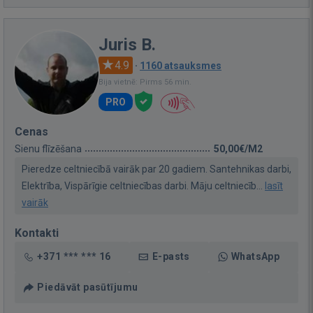
Juris B.
4.9
·
1160 atsauksmes
Bija vietnē: Pirms 56 min.
PRO
Cenas
Sienu flīzēšana
50,00€/M2
Pieredze celtniecībā vairāk par 20 gadiem. Santehnikas darbi,
Elektrība, Vispārīgie celtniecības darbi. Māju celtniecīb...
lasīt
vairāk
Kontakti
+371 *** *** 16
E-pasts
WhatsApp
Piedāvāt pasūtījumu