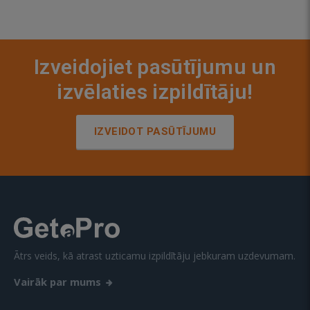
Izveidojiet pasūtījumu un
izvēlaties izpildītāju!
IZVEIDOT PASŪTĪJUMU
Ātrs veids, kā atrast uzticamu izpildītāju jebkuram uzdevumam.
Vairāk par mums