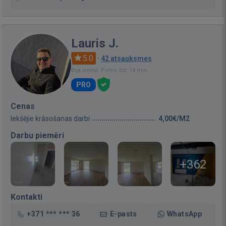
Lauris J.
5.0
·
42 atsauksmes
Bija vietnē: Pirms 3st. 14 min.
PRO
Cenas
Iekšējie krāsošanas darbi
4,00€/M2
Darbu piemēri
+362
Kontakti
+371 *** *** 36
E-pasts
WhatsApp