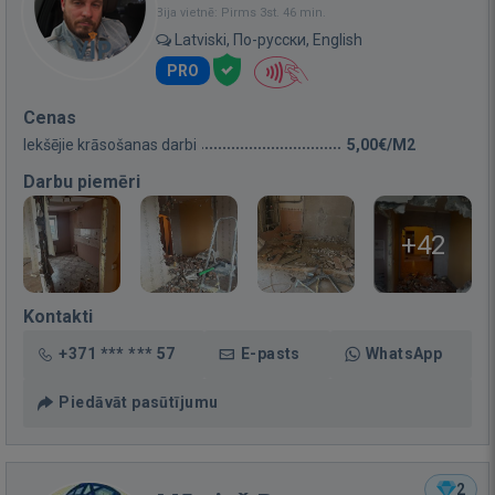
Bija vietnē: Pirms 3st. 46 min.
Latviski, По-русски, English
PRO
Cenas
Iekšējie krāsošanas darbi
5,00€/M2
Darbu piemēri
+42
Kontakti
+371 *** *** 57
E-pasts
WhatsApp
Piedāvāt pasūtījumu
2