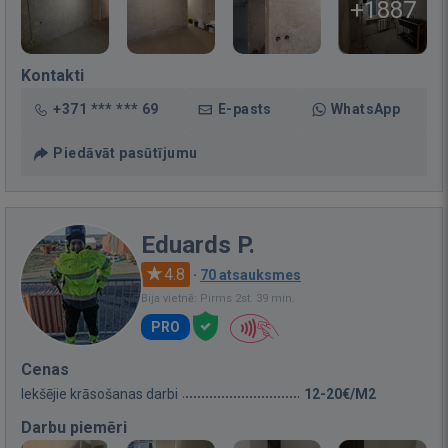
+1887
Kontakti
+371 *** *** 69
E-pasts
WhatsApp
Piedāvāt pasūtījumu
Eduards P.
4.8
·
70 atsauksmes
Bija vietnē: Pirms 2st. 39 min.
PRO
Cenas
Iekšējie krāsošanas darbi
12-20€/M2
Darbu piemēri