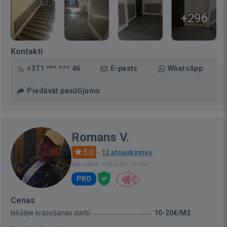
+296
Kontakti
+371 *** *** 46
E-pasts
WhatsApp
Piedāvāt pasūtījumu
Romans V.
5.0
·
12 atsauksmes
Bija vietnē: Pirms 3st. 13 min.
PRO
Cenas
Iekšējie krāsošanas darbi
10-20€/M2