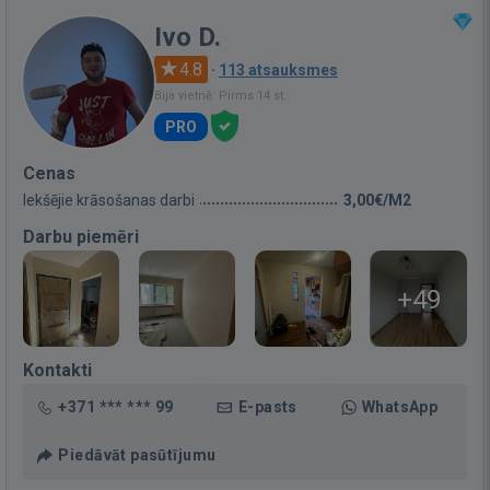
Ivo D.
4.8
·
113 atsauksmes
Bija vietnē: Pirms 14 st.
PRO
Cenas
Iekšējie krāsošanas darbi
3,00€/M2
Darbu piemēri
+49
Kontakti
+371 *** *** 99
E-pasts
WhatsApp
Piedāvāt pasūtījumu