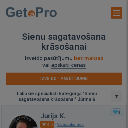
Sienu sagatavošana
krāsošanai
Izveido pasūtījumu
bez maksas
vai
apskati cenas
IZVEIDOT PASŪTĪJUMU
Labākie speciālisti kategorijā "Sienu
sagatavošana krāsošanai" Jūrmalā
3
Jurijs K.
4.5
·
9 atsauksmes