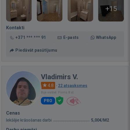
+15
Kontakti
+371 *** *** 91
E-pasts
WhatsApp
Piedāvāt pasūtījumu
Vladimirs V.
4.8
·
22 atsauksmes
Bija vietnē: Pirms 8 st.
PRO
Cenas
Iekšējie krāsošanas darbi
5,00€/M2
Darbu piemēri