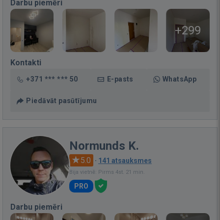
Darbu piemēri
+299
Kontakti
+371 *** *** 50
E-pasts
WhatsApp
Piedāvāt pasūtījumu
Normunds K.
5.0
·
141 atsauksmes
Bija vietnē: Pirms 4st. 21 min.
PRO
Darbu piemēri