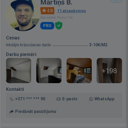
Mārtiņš B.
4.8
·
11 atsauksmes
Bija vietnē: Pirms 7 st.
PRO
Cenas
Iekšējie krāsošanas darbi
3-10€/M2
Darbu piemēri
+198
Kontakti
+371 *** *** 90
E-pasts
WhatsApp
Piedāvāt pasūtījumu