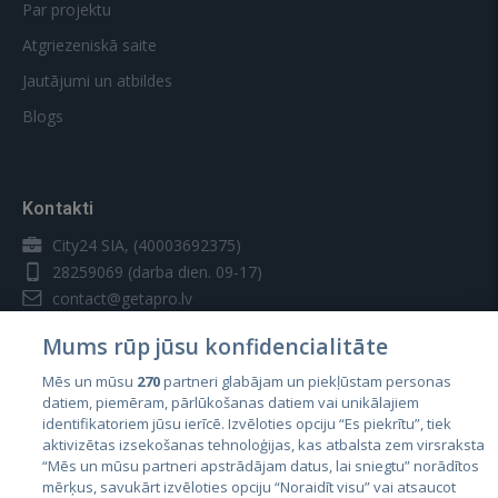
Par projektu
Atgriezeniskā saite
Jautājumi un atbildes
Blogs
Kontakti
City24 SIA, (40003692375)
28259069
(darba dien. 09-17)
contact@getapro.lv
Mums rūp jūsu konfidencialitāte
Mēs un mūsu
270
partneri glabājam un piekļūstam personas
datiem, piemēram, pārlūkošanas datiem vai unikālajiem
identifikatoriem jūsu ierīcē. Izvēloties opciju “Es piekrītu”, tiek
Valstis
aktivizētas izsekošanas tehnoloģijas, kas atbalsta zem virsraksta
Igaunija
“Mēs un mūsu partneri apstrādājam datus, lai sniegtu” norādītos
mērķus, savukārt izvēloties opciju “Noraidīt visu” vai atsaucot