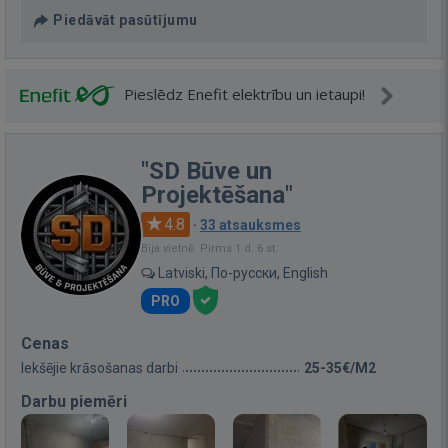
Piedāvāt pasūtījumu
Pieslēdz Enefit elektrību un ietaupi!
"SD Būve un
Projektēšana"
4.8
·
33 atsauksmes
Bija vietnē: Pirms 1 d. 6 st.
Latviski, По-русски, English
PRO
Cenas
Iekšējie krāsošanas darbi
25-35€/M2
Darbu piemēri