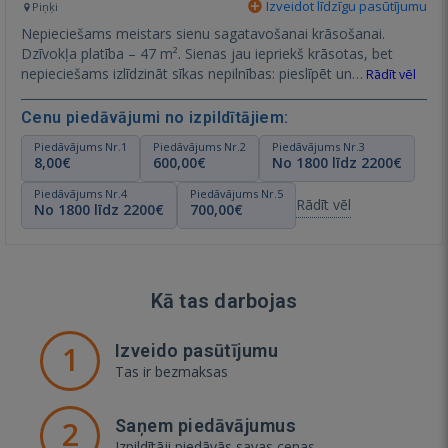
Izveidot līdzīgu pasūtījumu
Piņķi
Nepieciešams meistars sienu sagatavošanai krāsošanai.
Dzīvokļa platība – 47 m². Sienas jau iepriekš krāsotas, bet
nepieciešams izlīdzināt sīkas nepilnības: pieslīpēt un…
Rādīt vēl
Cenu piedāvājumi no izpildītājiem:
Piedāvājums Nr.1
Piedāvājums Nr.2
Piedāvājums Nr.3
8,00€
600,00€
No 1800 līdz 2200€
Piedāvājums Nr.4
Piedāvājums Nr.5
Rādīt vēl
No 1800 līdz 2200€
700,00€
Kā tas darbojas
1
Izveido pasūtījumu
Tas ir bezmaksas
2
Saņem piedāvājumus
Izpildītāji piedāvās savas cenas