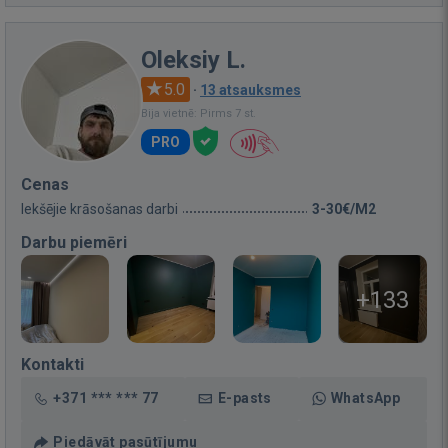
Oleksiy L.
5.0
·
13 atsauksmes
Bija vietnē: Pirms 7 st.
PRO
Cenas
Iekšējie krāsošanas darbi
3-30€/M2
Darbu piemēri
+133
Kontakti
+371 *** *** 77
E-pasts
WhatsApp
Piedāvāt pasūtījumu