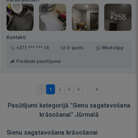
+258
Kontakti
+371 *** *** 14
E-pasts
WhatsApp
Piedāvāt pasūtījumu
...
1
2
3
4
Pasūtījumi kategorijā "Sienu sagatavošana
krāsošanai" Jūrmalā
Sienu sagatavošana krāsošanai