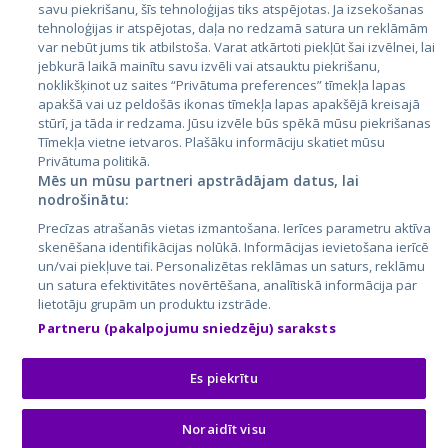
Latvija
savu piekrišanu, šīs tehnoloģijas tiks atspējotas. Ja izsekošanas
tehnoloģijas ir atspējotas, daļa no redzamā satura un reklāmām
Lietuva
var nebūt jums tik atbilstoša. Varat atkārtoti piekļūt šai izvēlnei, lai
jebkurā laikā mainītu savu izvēli vai atsauktu piekrišanu,
noklikšķinot uz saites “Privātuma preferences” tīmekļa lapas
apakšā vai uz peldošās ikonas tīmekļa lapas apakšējā kreisajā
stūrī, ja tāda ir redzama. Jūsu izvēle būs spēkā mūsu piekrišanas
Tīmekļa vietne ietvaros. Plašāku informāciju skatiet mūsu
Privātuma politikā.
Mēs un mūsu partneri apstrādājam datus, lai
nodrošinātu:
City24.lv
CVbankas.lt
Precīzas atrašanās vietas izmantošana. Ierīces parametru aktīva
City24.ee
Kainos.lt
skenēšana identifikācijas nolūkā. Informācijas ievietošana ierīcē
un/vai piekļuve tai. Personalizētas reklāmas un saturs, reklāmu
GetaPro.lv
Paslaugos.lt
un satura efektivitātes novērtēšana, analītiskā informācija par
GetaPro.ee
auto24.ee
lietotāju grupām un produktu izstrāde.
Skelbiu.lt
KV.ee
Partneru (pakalpojumu sniedzēju) saraksts
Autoplius.lt
Osta.ee
Aruodas.lt
KuldneBörs.ee
Es piekrītu
Noraidīt visu