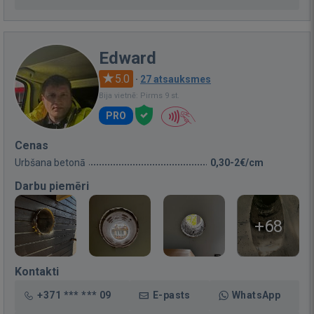
Edward
5.0
·
27 atsauksmes
Bija vietnē: Pirms 9 st.
PRO
Cenas
Urbšana betonā
0,30-2€/cm
Darbu piemēri
+68
Kontakti
+371 *** *** 09
E-pasts
WhatsApp