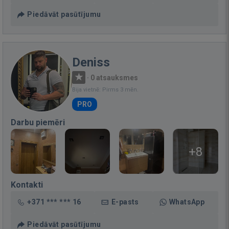
Piedāvāt pasūtījumu
Deniss
·
0 atsauksmes
Bija vietnē: Pirms 3 mēn.
PRO
Darbu piemēri
+8
Kontakti
+371 *** *** 16
E-pasts
WhatsApp
Piedāvāt pasūtījumu