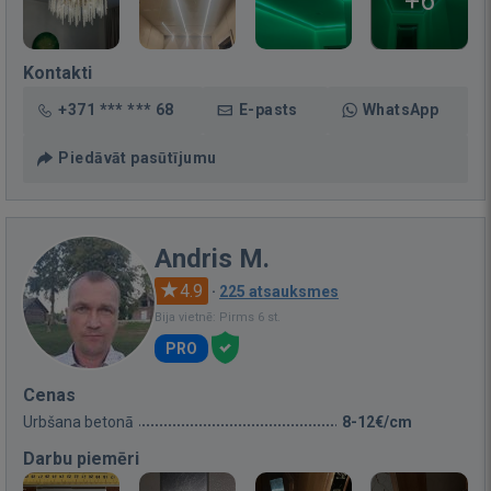
+6
Kontakti
+371 *** *** 68
E-pasts
WhatsApp
Piedāvāt pasūtījumu
Andris M.
4.9
·
225 atsauksmes
Bija vietnē: Pirms 6 st.
PRO
Cenas
Urbšana betonā
8-12€/cm
Darbu piemēri