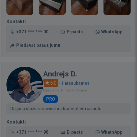
+2
Kontakti
+371 *** *** 00
E-pasts
WhatsApp
Piedāvāt pasūtījumu
Andrejs D.
5.0
·
1 atsauksmes
Bija vietnē: Pirms 4 dienām
PRO
10 gadu stāžs ar saviem instrumentiem un auto
Kontakti
+371 *** *** 98
E-pasts
WhatsApp