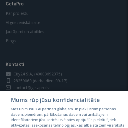
GetaPro
Par projektu
Atgriezeniskā saite
Jautājumi un atbildes
Blogs
Kontakti
City24 SIA, (40003692375)
28259069
(darba dien. 09-17)
contact@getapro.lv
Mums rūp jūsu konfidencialitāte
Mēs un mūsu
270
partneri glabājam un piekļūstam personas
datiem, piemēram, pārlūkošanas datiem vai unikālajiem
identifikatoriem jūsu ierīcē. Izvēloties opciju “Es piekrītu”, tiek
Valstis
aktivizētas izsekošanas tehnoloģijas, kas atbalsta zem virsraksta