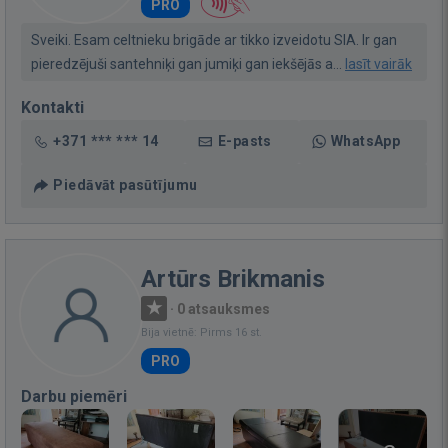
PRO
Sveiki. Esam celtnieku brigāde ar tikko izveidotu SIA. Ir gan
pieredzējuši santehniķi gan jumiķi gan iekšējās a...
lasīt vairāk
Kontakti
+371 *** *** 14
E-pasts
WhatsApp
Piedāvāt pasūtījumu
Artūrs Brikmanis
·
0 atsauksmes
Bija vietnē: Pirms 16 st.
PRO
Darbu piemēri