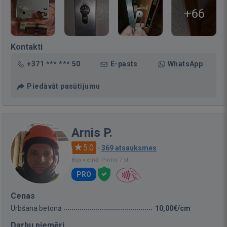
+66
Kontakti
+371 *** *** 50
E-pasts
WhatsApp
Piedāvāt pasūtījumu
Arnis P.
5.0
·
369 atsauksmes
Bija vietnē: Pirms 7 st.
PRO
Cenas
Urbšana betonā
10,00€/cm
Darbu piemēri