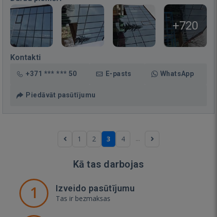
+720
Kontakti
+371 *** *** 50
E-pasts
WhatsApp
Piedāvāt pasūtījumu
...
1
2
3
4
Kā tas darbojas
1
Izveido pasūtījumu
Tas ir bezmaksas