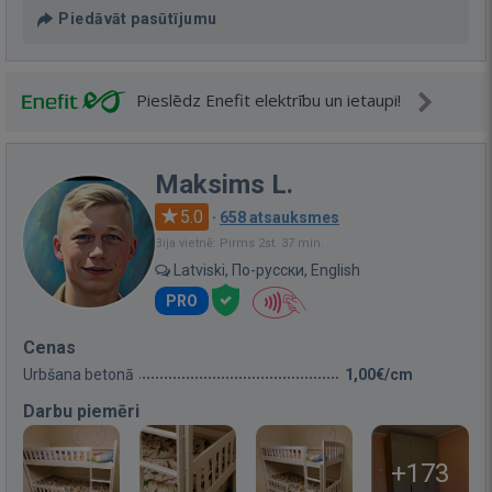
Piedāvāt pasūtījumu
Pieslēdz Enefit elektrību un ietaupi!
Maksims L.
5.0
·
658 atsauksmes
Bija vietnē: Pirms 2st. 37 min.
Latviski, По-русски, English
PRO
Cenas
Urbšana betonā
1,00€/cm
Darbu piemēri
+173