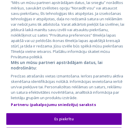
Igaunija
“Mēs un mūsu partneri apstrādājam datus, lai sniegtu” norādītos
mērķus, savukārt izvēloties opciju “Noraidīt visu” vai atsaucot
Latvija
savu piekrišanu, šīs tehnoloģijas tiks atspējotas. Ja izsekošanas
tehnoloģijas ir atspējotas, daļa no redzamā satura un reklāmām
Lietuva
var nebūt jums tik atbilstoša. Varat atkārtoti piekļūt šai izvēlnei, lai
jebkurā laikā mainītu savu izvēli vai atsauktu piekrišanu,
noklikšķinot uz saites “Privātuma preferences” tīmekļa lapas
apakšā vai uz peldošās ikonas tīmekļa lapas apakšējā kreisajā
stūrī, ja tāda ir redzama. Jūsu izvēle būs spēkā mūsu piekrišanas
Tīmekļa vietne ietvaros. Plašāku informāciju skatiet mūsu
Privātuma politikā.
Mēs un mūsu partneri apstrādājam datus, lai
nodrošinātu:
City24.lv
CVbankas.lt
Precīzas atrašanās vietas izmantošana. Ierīces parametru aktīva
City24.ee
Kainos.lt
skenēšana identifikācijas nolūkā. Informācijas ievietošana ierīcē
un/vai piekļuve tai. Personalizētas reklāmas un saturs, reklāmu
GetaPro.lv
Paslaugos.lt
un satura efektivitātes novērtēšana, analītiskā informācija par
GetaPro.ee
auto24.ee
lietotāju grupām un produktu izstrāde.
Skelbiu.lt
KV.ee
Partneru (pakalpojumu sniedzēju) saraksts
Autoplius.lt
Osta.ee
Aruodas.lt
KuldneBörs.ee
Es piekrītu