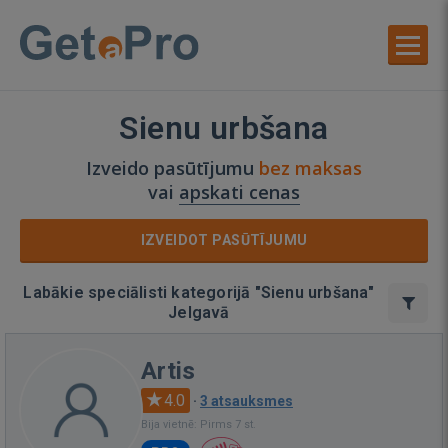
Sienu urbšana
Izveido pasūtījumu
bez maksas
vai
apskati cenas
IZVEIDOT PASŪTĪJUMU
Labākie speciālisti kategorijā "Sienu urbšana"
Jelgavā
Artis
4.0
·
3 atsauksmes
Bija vietnē: Pirms 7 st.