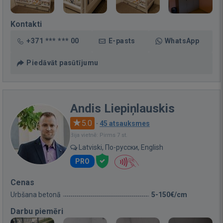
Kontakti
+371 *** *** 00
E-pasts
WhatsApp
Piedāvāt pasūtījumu
Andis Liepiņlauskis
5.0
·
45 atsauksmes
Bija vietnē: Pirms 7 st.
Latviski, По-русски, English
PRO
Cenas
Urbšana betonā
5-150€/cm
Darbu piemēri