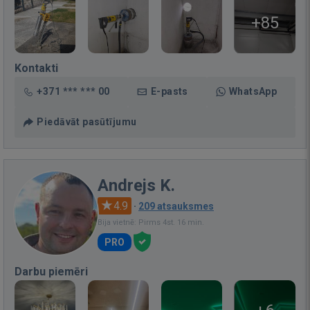
+85
Kontakti
+371 *** *** 00
E-pasts
WhatsApp
Piedāvāt pasūtījumu
Andrejs K.
4.9
·
209 atsauksmes
Bija vietnē: Pirms 4st. 16 min.
PRO
Darbu piemēri