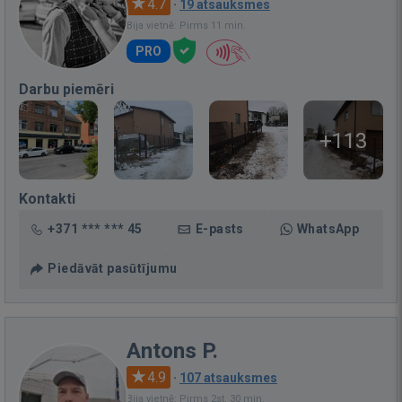
4.7
·
19 atsauksmes
Bija vietnē: Pirms 11 min.
PRO
Darbu piemēri
+113
Kontakti
+371 *** *** 45
E-pasts
WhatsApp
Piedāvāt pasūtījumu
Antons P.
4.9
·
107 atsauksmes
Bija vietnē: Pirms 2st. 30 min.