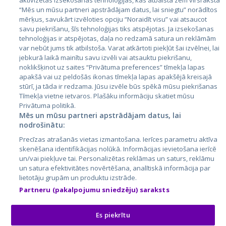
aktivizētas izsekošanas tehnoloģijas, kas atbalsta zem virsraksta
Igaunija
“Mēs un mūsu partneri apstrādājam datus, lai sniegtu” norādītos
mērķus, savukārt izvēloties opciju “Noraidīt visu” vai atsaucot
Latvija
savu piekrišanu, šīs tehnoloģijas tiks atspējotas. Ja izsekošanas
tehnoloģijas ir atspējotas, daļa no redzamā satura un reklāmām
Lietuva
var nebūt jums tik atbilstoša. Varat atkārtoti piekļūt šai izvēlnei, lai
jebkurā laikā mainītu savu izvēli vai atsauktu piekrišanu,
noklikšķinot uz saites “Privātuma preferences” tīmekļa lapas
apakšā vai uz peldošās ikonas tīmekļa lapas apakšējā kreisajā
stūrī, ja tāda ir redzama. Jūsu izvēle būs spēkā mūsu piekrišanas
Tīmekļa vietne ietvaros. Plašāku informāciju skatiet mūsu
Privātuma politikā.
Mēs un mūsu partneri apstrādājam datus, lai
nodrošinātu:
City24.lv
CVbankas.lt
Precīzas atrašanās vietas izmantošana. Ierīces parametru aktīva
City24.ee
Kainos.lt
skenēšana identifikācijas nolūkā. Informācijas ievietošana ierīcē
un/vai piekļuve tai. Personalizētas reklāmas un saturs, reklāmu
GetaPro.lv
Paslaugos.lt
un satura efektivitātes novērtēšana, analītiskā informācija par
GetaPro.ee
auto24.ee
lietotāju grupām un produktu izstrāde.
Skelbiu.lt
KV.ee
Partneru (pakalpojumu sniedzēju) saraksts
Autoplius.lt
Osta.ee
Aruodas.lt
KuldneBörs.ee
Es piekrītu