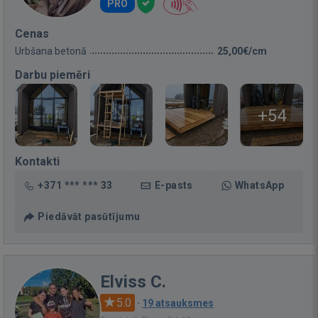
PRO
Cenas
Urbšana betonā
25,00€/cm
Darbu piemēri
+54
Kontakti
+371 *** *** 33
E-pasts
WhatsApp
Piedāvāt pasūtījumu
Elviss C.
5.0
·
19 atsauksmes