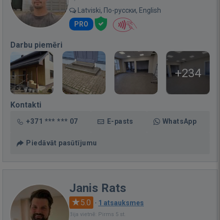
Latviski, По-русски, English
PRO
Darbu piemēri
+234
Kontakti
+371 *** *** 07
E-pasts
WhatsApp
Piedāvāt pasūtījumu
Janis Rats
5.0
·
1 atsauksmes
Bija vietnē: Pirms 5 st.