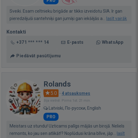
PRO
Sveiki. Esam celtnieku brigāde ar tikko izveidotu SIA. Ir gan
pieredzējuši santehniķi gan jumiķi gan iekšējās a...
lasīt vairāk
Kontakti
+371 *** *** 14
E-pasts
WhatsApp
Piedāvāt pasūtījumu
Rolands
5.0
·
4 atsauksmes
Bija vietnē: Pirms 1st. 21 min.
Latviski, По-русски, English
PRO
Meistars uz stundu! Uzticams palīgs mājās un birojā. Neliels
remonts, ko jau sen atlikāt!? Noplūdusi krāna blīve, jāp...
lasīt