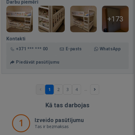
Darbu piemēri
+173
Kontakti
+371 *** *** 00
E-pasts
WhatsApp
Piedāvāt pasūtījumu
...
1
2
3
4
Kā tas darbojas
1
Izveido pasūtījumu
Tas ir bezmaksas