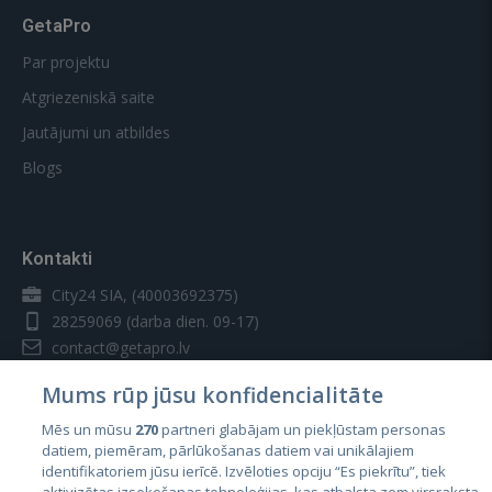
GetaPro
Par projektu
Atgriezeniskā saite
Jautājumi un atbildes
Blogs
Kontakti
City24 SIA, (40003692375)
28259069
(darba dien. 09-17)
contact@getapro.lv
Mums rūp jūsu konfidencialitāte
Mēs un mūsu
270
partneri glabājam un piekļūstam personas
datiem, piemēram, pārlūkošanas datiem vai unikālajiem
identifikatoriem jūsu ierīcē. Izvēloties opciju “Es piekrītu”, tiek
Valstis