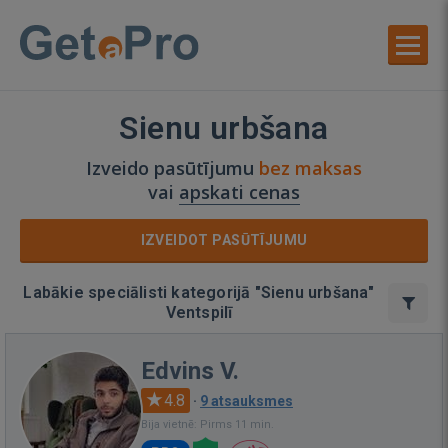
Sienu urbšana
Izveido pasūtījumu
bez maksas
vai
apskati cenas
IZVEIDOT PASŪTĪJUMU
Labākie speciālisti kategorijā "Sienu urbšana"
Ventspilī
Edvins V.
4.8
·
9 atsauksmes
Bija vietnē: Pirms 11 min.