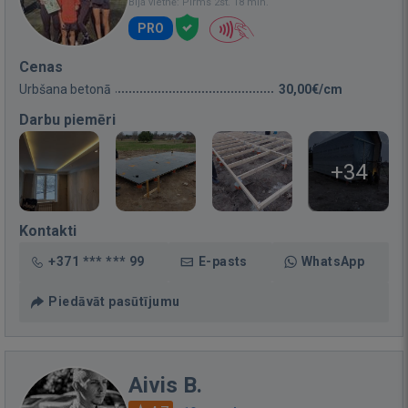
Bija vietnē: Pirms 2st. 18 min.
PRO
Cenas
Urbšana betonā
30,00€/cm
Darbu piemēri
+34
Kontakti
+371 *** *** 99
E-pasts
WhatsApp
Piedāvāt pasūtījumu
Aivis B.