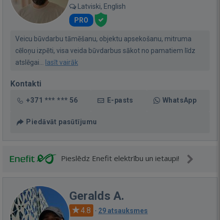
Latviski, English
PRO
Veicu būvdarbu tāmēšanu, objektu apsekošanu, mitruma
cēloņu izpēti, visa veida būvdarbus sākot no pamatiem līdz
atslēgai...
lasīt vairāk
Kontakti
+371 *** *** 56
E-pasts
WhatsApp
Piedāvāt pasūtījumu
Pieslēdz Enefit elektrību un ietaupi!
Geralds A.
4.8
·
29 atsauksmes