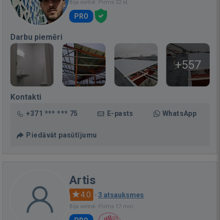
Bija vietnē: Pirms 22 st.
PRO
Darbu piemēri
+557
Kontakti
+371 *** *** 75
E-pasts
WhatsApp
Piedāvāt pasūtījumu
Artis
4.0
·
3 atsauksmes
Bija vietnē: Pirms 17 min.