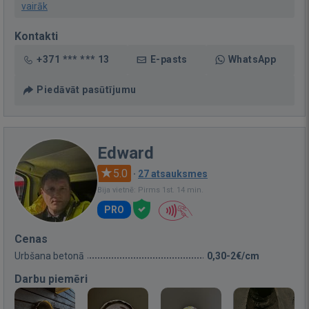
vairāk
Kontakti
+371 *** *** 13
E-pasts
WhatsApp
Piedāvāt pasūtījumu
Edward
5.0
·
27 atsauksmes
Bija vietnē: Pirms 1st. 14 min.
PRO
Cenas
Urbšana betonā
0,30-2€/cm
Darbu piemēri