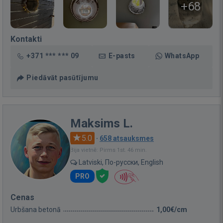
+68
Kontakti
+371 *** *** 09
E-pasts
WhatsApp
Piedāvāt pasūtījumu
Maksims L.
5.0
·
658 atsauksmes
Bija vietnē: Pirms 1st. 46 min.
Latviski, По-русски, English
PRO
Cenas
Urbšana betonā
1,00€/cm