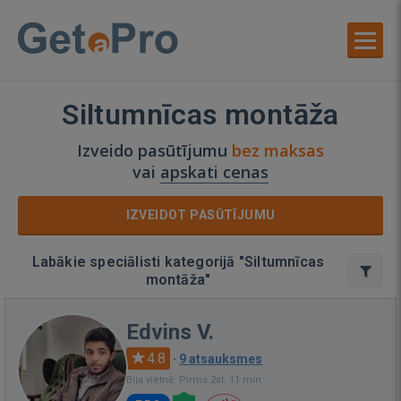
Siltumnīcas montāža
Izveido pasūtījumu
bez maksas
vai
apskati cenas
IZVEIDOT PASŪTĪJUMU
Labākie speciālisti kategorijā "Siltumnīcas
montāža"
Edvins V.
4.8
·
9 atsauksmes
Bija vietnē: Pirms 2st. 11 min.