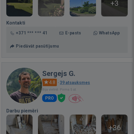
+3
Kontakti
+371 *** *** 41
E-pasts
WhatsApp
Piedāvāt pasūtījumu
Sergejs G.
4.8
·
39 atsauksmes
Bija vietnē: Pirms 5 st.
PRO
Darbu piemēri
+36