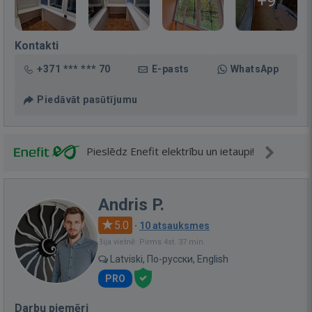
+9
Kontakti
+371 *** *** 70
E-pasts
WhatsApp
Piedāvāt pasūtījumu
Pieslēdz Enefit elektrību un ietaupi!
Andris P.
5.0
·
10 atsauksmes
Bija vietnē: Pirms 4st. 37 min.
Latviski, По-русски, English
PRO
Darbu piemēri