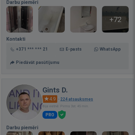
Darbu piemēri
+72
Kontakti
+371 *** *** 21
E-pasts
WhatsApp
Piedāvāt pasūtījumu
Gints D.
4.9
·
224 atsauksmes
Bija vietnē: Pirms 3st. 45 min.
PRO
Darbu piemēri