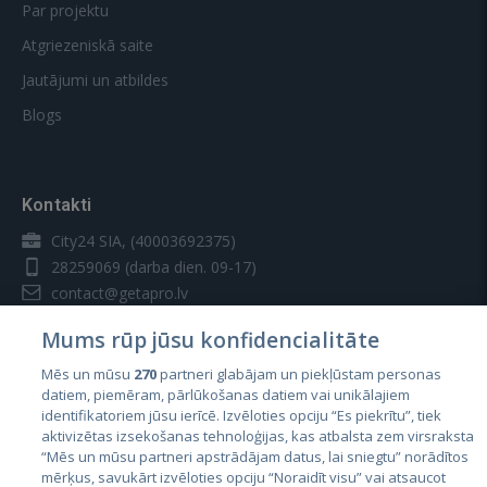
Par projektu
Atgriezeniskā saite
Jautājumi un atbildes
Blogs
Kontakti
City24 SIA, (40003692375)
28259069
(darba dien. 09-17)
contact@getapro.lv
Mums rūp jūsu konfidencialitāte
Mēs un mūsu
270
partneri glabājam un piekļūstam personas
datiem, piemēram, pārlūkošanas datiem vai unikālajiem
identifikatoriem jūsu ierīcē. Izvēloties opciju “Es piekrītu”, tiek
Valstis
aktivizētas izsekošanas tehnoloģijas, kas atbalsta zem virsraksta
Igaunija
“Mēs un mūsu partneri apstrādājam datus, lai sniegtu” norādītos
mērķus, savukārt izvēloties opciju “Noraidīt visu” vai atsaucot