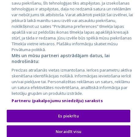
Latvija
savu piekrišanu, šīs tehnoloģijas tiks atspējotas. Ja izsekošanas
tehnoloģijas ir atspējotas, daļa no redzamā satura un reklāmām
Lietuva
var nebūt jums tik atbilstoša. Varat atkārtoti piekļūt šai izvēlnei, lai
jebkurā laikā mainītu savu izvēli vai atsauktu piekrišanu,
noklikšķinot uz saites “Privātuma preferences” tīmekļa lapas
apakšā vai uz peldošās ikonas tīmekļa lapas apakšējā kreisajā
stūrī, ja tāda ir redzama. Jūsu izvēle būs spēkā mūsu piekrišanas
Tīmekļa vietne ietvaros. Plašāku informāciju skatiet mūsu
Privātuma politikā.
Mēs un mūsu partneri apstrādājam datus, lai
nodrošinātu:
City24.lv
CVbankas.lt
Precīzas atrašanās vietas izmantošana. Ierīces parametru aktīva
City24.ee
Kainos.lt
skenēšana identifikācijas nolūkā. Informācijas ievietošana ierīcē
un/vai piekļuve tai. Personalizētas reklāmas un saturs, reklāmu
GetaPro.lv
Paslaugos.lt
un satura efektivitātes novērtēšana, analītiskā informācija par
GetaPro.ee
auto24.ee
lietotāju grupām un produktu izstrāde.
Skelbiu.lt
KV.ee
Partneru (pakalpojumu sniedzēju) saraksts
Autoplius.lt
Osta.ee
Aruodas.lt
KuldneBörs.ee
Es piekrītu
Noraidīt visu