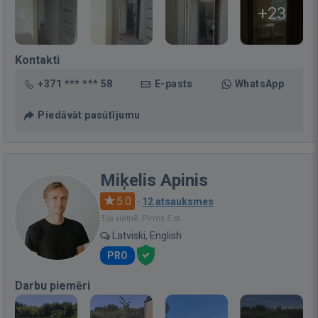
+23
Kontakti
+371 *** *** 58
E-pasts
WhatsApp
Piedāvāt pasūtījumu
Miķelis Apinis
5.0
·
12 atsauksmes
Bija vietnē: Pirms 5 st.
Latviski, English
PRO
Darbu piemēri