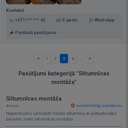
Kontakti
+371 *** *** 02
E-pasts
WhatsApp
Piedāvāt pasūtījumu
...
1
2
3
4
Pasūtījumi kategorijā "Siltumnīcas
montāža"
Siltumnīcas montāža
Izveidot līdzīgu pasūtījumu
Iecava
Nepieciesams samontēt metāla siltumnīcu ar polikarbonāta
loksnēm 2x4m Siltumnīcas montāža