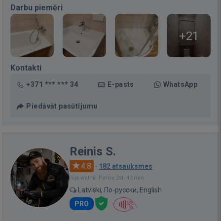
Darbu piemēri
+21
Kontakti
+371 *** *** 34
E-pasts
WhatsApp
Piedāvāt pasūtījumu
Reinis S.
4.8
·
182 atsauksmes
Bija vietnē: Pirms 2st. 40 min.
Latviski, По-русски, English
PRO