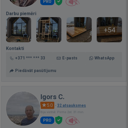
PRO
Darbu piemēri
+54
Kontakti
+371 *** *** 33
E-pasts
WhatsApp
Piedāvāt pasūtījumu
Igors C.
5.0
·
32 atsauksmes
Bija vietnē: Pirms 2st. 31 min.
PRO