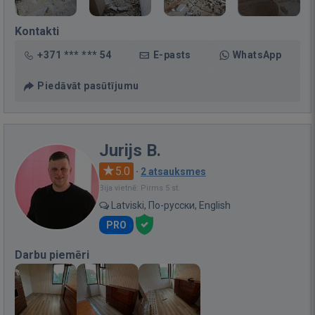
Kontakti
+371 *** *** 54
E-pasts
WhatsApp
Piedāvāt pasūtījumu
Jurijs B.
5.0
·
2 atsauksmes
Bija vietnē: Pirms 5 st.
Latviski, По-русски, English
PRO
Darbu piemēri