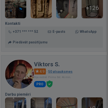
+126
Kontakti
+371 *** *** 52
E-pasts
WhatsApp
Piedāvāt pasūtījumu
Viktors S.
4.9
·
50 atsauksmes
Bija vietnē: Pirms 3st. 46 min.
PRO
Darbu piemēri