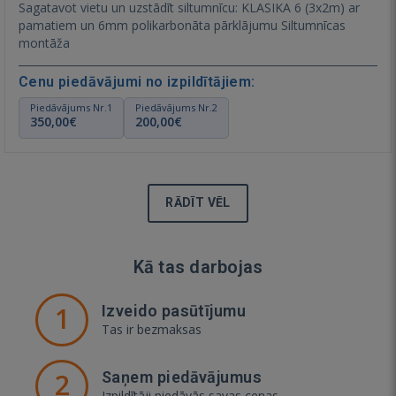
Sagatavot vietu un uzstādīt siltumnīcu: KLASIKA 6 (3x2m) ar
pamatiem un 6mm polikarbonāta pārklājumu Siltumnīcas
montāža
Cenu piedāvājumi no izpildītājiem:
Piedāvājums Nr.1
Piedāvājums Nr.2
350,00€
200,00€
RĀDĪT VĒL
Kā tas darbojas
1
Izveido pasūtījumu
Tas ir bezmaksas
2
Saņem piedāvājumus
Izpildītāji piedāvās savas cenas