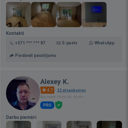
Kontakti
+371 *** *** 87
E-pasts
WhatsApp
Piedāvāt pasūtījumu
Alexey K.
4.7
·
22 atsauksmes
Bija vietnē: Pirms 4st. 43 min.
PRO
Darbu piemēri