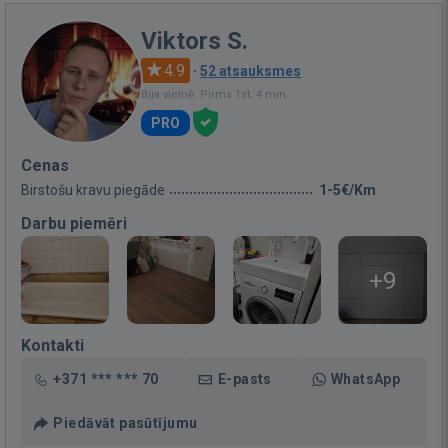
Viktors S.
4.9
·
52 atsauksmes
Bija vietnē: Pirms 1st. 4 min.
PRO
Cenas
Birstošu kravu piegāde
1-5€/Km
Darbu piemēri
+9
Kontakti
+371 *** *** 70
E-pasts
WhatsApp
Piedāvāt pasūtījumu