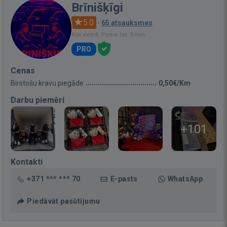
Brīnišķīgi
5.0
·
65 atsauksmes
Bija vietnē: Pirms 1st. 3 min.
PRO
Cenas
Birstošu kravu piegāde
0,50€/Km
Darbu piemēri
+101
Kontakti
+371 *** *** 70
E-pasts
WhatsApp
Piedāvāt pasūtījumu