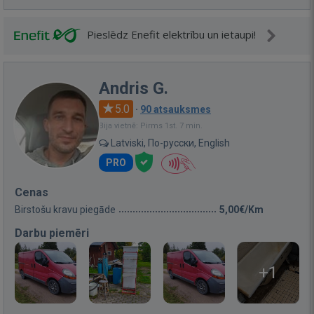
Pieslēdz Enefit elektrību un ietaupi!
Andris G.
5.0
·
90 atsauksmes
Bija vietnē: Pirms 1st. 7 min.
Latviski, По-русски, English
PRO
Cenas
Birstošu kravu piegāde
5,00€/Km
Darbu piemēri
+1