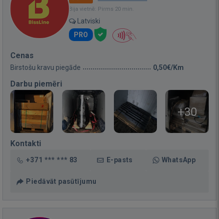
Bija vietnē: Pirms 20 min.
Latviski
PRO
Cenas
Birstošu kravu piegāde
0,50€/Km
Darbu piemēri
+30
Kontakti
+371 *** *** 83
E-pasts
WhatsApp
Piedāvāt pasūtījumu