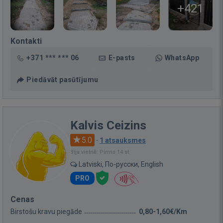
+421
Kontakti
+371 *** *** 06
E-pasts
WhatsApp
Piedāvāt pasūtījumu
Kalvis Ceizins
5.0
·
1 atsauksmes
Bija vietnē: Pirms 14 st.
Latviski, По-русски, English
PRO
Cenas
Birstošu kravu piegāde
0,80-1,60€/Km