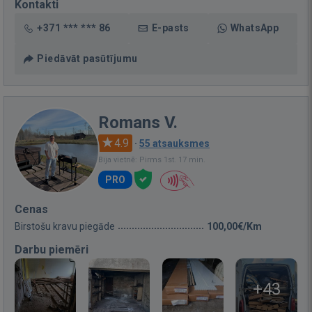
Kontakti
+371 *** *** 86
E-pasts
WhatsApp
Piedāvāt pasūtījumu
Romans V.
4.9
·
55 atsauksmes
Bija vietnē: Pirms 1st. 17 min.
PRO
Cenas
Birstošu kravu piegāde
100,00€/Km
Darbu piemēri
+43