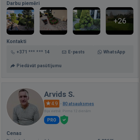
Darbu piemēri
+26
Kontakti
+371 *** *** 14
E-pasts
WhatsApp
Piedāvāt pasūtījumu
Arvids S.
4.9
·
80 atsauksmes
Bija vietnē: Pirms 12 dienām
PRO
Cenas