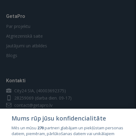
GetaPro
Par projektu
Atgriezeniskā saite
Jautājumi un atbildes
Blogs
Kontakti
City24 SIA, (40003692375)
28259069
(darba dien. 09-17)
contact@getapro.lv
Mums rūp jūsu konfidencialitāte
Mēs un mūsu
270
partneri glabājam un piekļūstam personas
datiem, piemēram, pārlūkošanas datiem vai unikālajiem