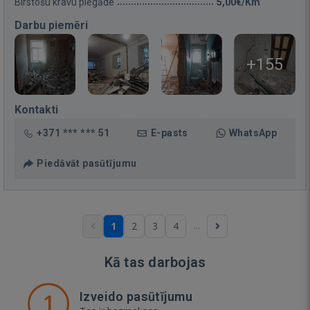
Birstošu kravu piegāde
5,00€/Km
Darbu piemēri
+155
Kontakti
+371 *** *** 51
E-pasts
WhatsApp
Piedāvāt pasūtījumu
...
1
2
3
4
Kā tas darbojas
1
Izveido pasūtījumu