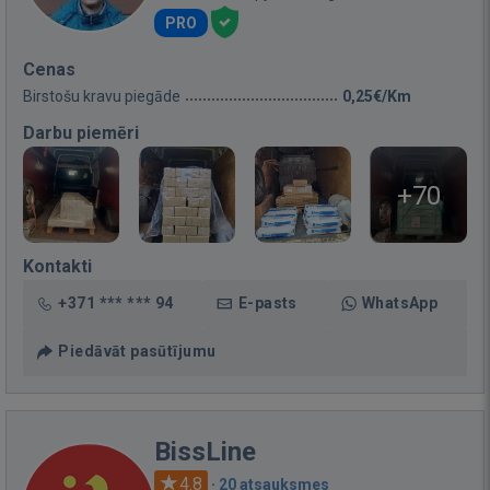
PRO
Cenas
Birstošu kravu piegāde
0,25€/Km
Darbu piemēri
+70
Kontakti
+371 *** *** 94
E-pasts
WhatsApp
Piedāvāt pasūtījumu
BissLine
4.8
·
20 atsauksmes