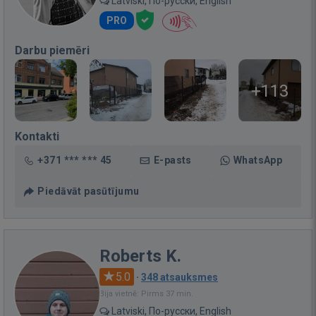
Latviski, По-русски, English
PRO
Darbu piemēri
+113
Kontakti
+371 *** *** 45
E-pasts
WhatsApp
Piedāvāt pasūtījumu
Roberts K.
5.0
·
348 atsauksmes
Bija vietnē: Pirms 37 min.
Latviski, По-русски, English