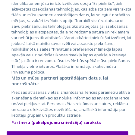
identifikatoriem jūsu ierīcē. Izvēloties opciju “Es piekrītu”, tiek
Valstis
aktivizētas izsekošanas tehnoloģijas, kas atbalsta zem virsraksta
Igaunija
“Mēs un mūsu partneri apstrādājam datus, lai sniegtu” norādītos
mērķus, savukārt izvēloties opciju “Noraidīt visu” vai atsaucot
Latvija
savu piekrišanu, šīs tehnoloģijas tiks atspējotas. Ja izsekošanas
tehnoloģijas ir atspējotas, daļa no redzamā satura un reklāmām
Lietuva
var nebūt jums tik atbilstoša. Varat atkārtoti piekļūt šai izvēlnei, lai
jebkurā laikā mainītu savu izvēli vai atsauktu piekrišanu,
noklikšķinot uz saites “Privātuma preferences” tīmekļa lapas
apakšā vai uz peldošās ikonas tīmekļa lapas apakšējā kreisajā
stūrī, ja tāda ir redzama. Jūsu izvēle būs spēkā mūsu piekrišanas
Tīmekļa vietne ietvaros. Plašāku informāciju skatiet mūsu
Privātuma politikā.
Mēs un mūsu partneri apstrādājam datus, lai
nodrošinātu:
City24.lv
CVbankas.lt
Precīzas atrašanās vietas izmantošana. Ierīces parametru aktīva
City24.ee
Kainos.lt
skenēšana identifikācijas nolūkā. Informācijas ievietošana ierīcē
un/vai piekļuve tai. Personalizētas reklāmas un saturs, reklāmu
GetaPro.lv
Paslaugos.lt
un satura efektivitātes novērtēšana, analītiskā informācija par
GetaPro.ee
auto24.ee
lietotāju grupām un produktu izstrāde.
Skelbiu.lt
KV.ee
Partneru (pakalpojumu sniedzēju) saraksts
Autoplius.lt
Osta.ee
Aruodas.lt
KuldneBörs.ee