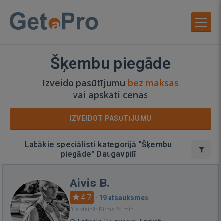
Šķembu piegāde
Izveido pasūtījumu
bez maksas
vai
apskati cenas
IZVEIDOT PASŪTĪJUMU
Labākie speciālisti kategorijā "Šķembu
piegāde" Daugavpilī
Aivis B.
4.7
·
19 atsauksmes
Bija vietnē: Pirms 24 min.