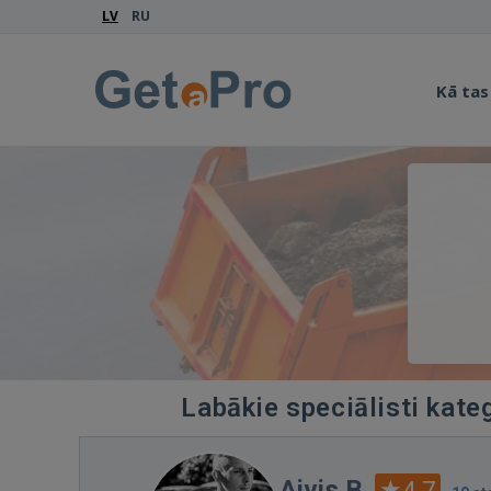
LV
RU
Kā tas
Labākie speciālisti kate
Aivis B.
4.7