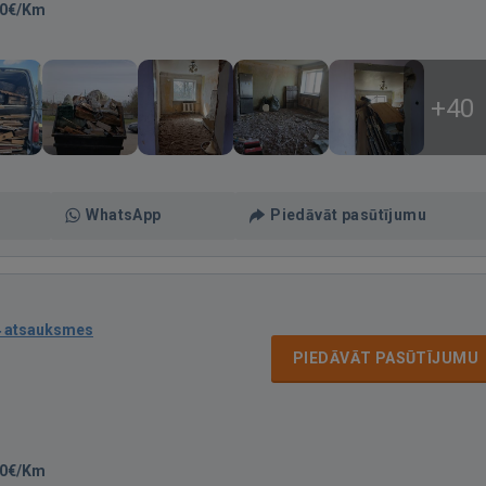
00€/Km
+40
WhatsApp
Piedāvāt pasūtījumu
4 atsauksmes
PIEDĀVĀT PASŪTĪJUMU
50€/Km