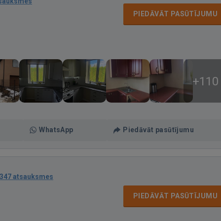
tsauksmes
PIEDĀVĀT PASŪTĪJUMU
+110
WhatsApp
Piedāvāt pasūtījumu
347 atsauksmes
PIEDĀVĀT PASŪTĪJUMU