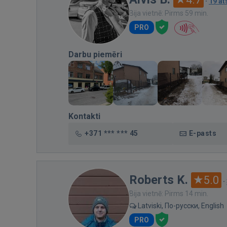
·
19 a
Bija vietnē: Pirms 59 min.
PRO
Darbu piemēri
Kontakti
+371 *** *** 45
E-pasts
Roberts K.
5.0
·
Bija vietnē: Pirms 14 min.
Latviski, По-русски, English
PRO