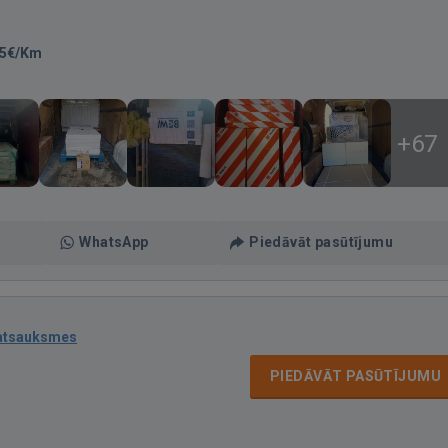
25€/Km
+67
WhatsApp
Piedāvāt pasūtījumu
atsauksmes
PIEDĀVĀT PASŪTĪJUMU