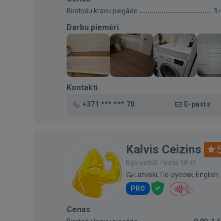
Birstošu kravu piegāde
1
Darbu piemēri
Kontakti
+371 *** *** 70
E-pasts
Kalvis Ceizins
Bija vietnē: Pirms 18 st.
Latviski, По-русски, English
PRO
Cenas