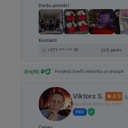
Darbu piemēri
Kontakti
+371 *** *** 70
E-pasts
Pieslēdz Enefit elektrību un ietaupi!
Viktors S.
4.9
·
5
Bija vietnē: Pirms 2st. 6 min.
PRO
Cenas