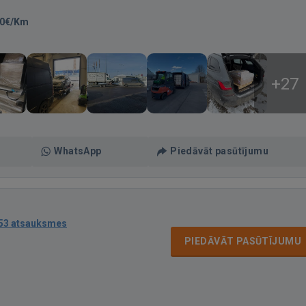
50€/Km
+27
WhatsApp
Piedāvāt pasūtījumu
53 atsauksmes
PIEDĀVĀT PASŪTĪJUMU