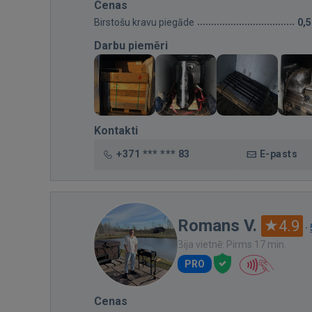
Cenas
Birstošu kravu piegāde
0,
Darbu piemēri
Kontakti
+371 *** *** 83
E-pasts
Romans V.
4.9
·
Bija vietnē: Pirms 17 min.
PRO
Cenas