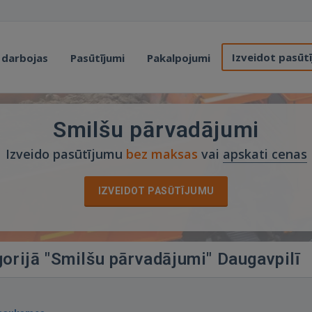
Izveidot pasūt
 darbojas
Pasūtījumi
Pakalpojumi
Smilšu pārvadājumi
Izveido pasūtījumu
bez maksas
vai
apskati cenas
IZVEIDOT PASŪTĪJUMU
gorijā "Smilšu pārvadājumi" Daugavpilī