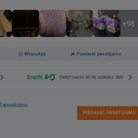
+98
WhatsApp
Piedāvāt pasūtījumu
Elektroauto ātrās uzlādes tīkls
0 atsauksmes
PIEDĀVĀT PASŪTĪJUMU