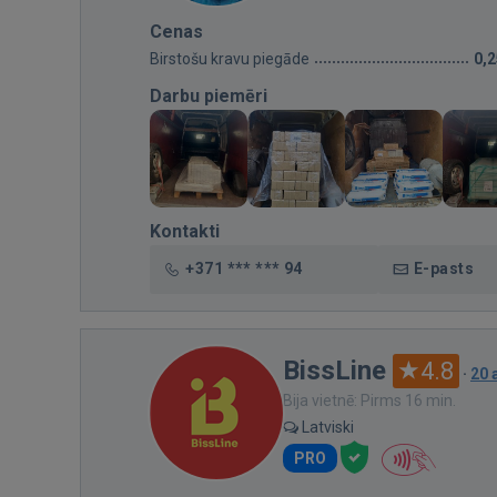
Cenas
Birstošu kravu piegāde
0,
Darbu piemēri
Kontakti
+371 *** *** 94
E-pasts
BissLine
4.8
·
20 
Bija vietnē: Pirms 16 min.
Latviski
PRO