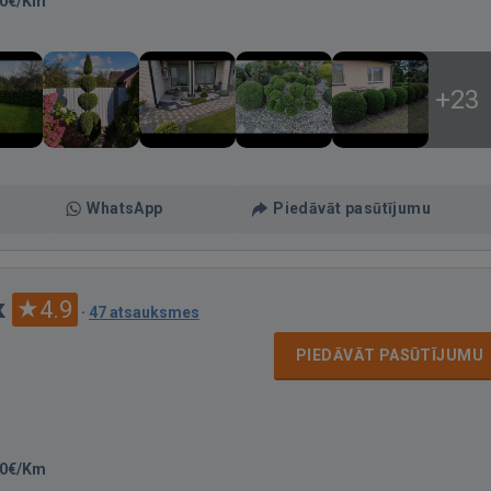
60€/Km
+23
WhatsApp
Piedāvāt pasūtījumu
к
4.9
·
47 atsauksmes
PIEDĀVĀT PASŪTĪJUMU
50€/Km