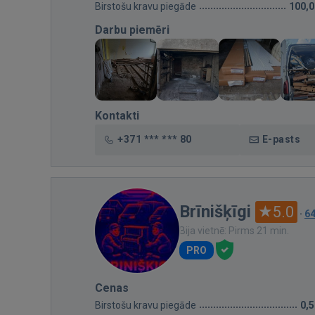
Birstošu kravu piegāde
100,
Darbu piemēri
Kontakti
+371 *** *** 80
E-pasts
Brīnišķīgi
5.0
·
6
Bija vietnē: Pirms 21 min.
PRO
Cenas
Birstošu kravu piegāde
0,