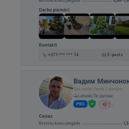
Birstošu kravu piegāde
0,80-1,
Darbu piemēri
Kontakti
+371 *** *** 14
E-pasts
Вадим Минчоно
Bija vietnē: Pirms 2 dienām
Latviski, По-русски
PRO
Cenas
Birstošu kravu piegāde
1,