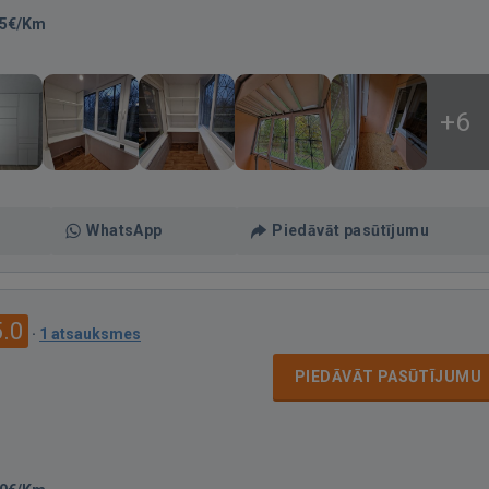
-5€/Km
+6
WhatsApp
Piedāvāt pasūtījumu
5.0
·
1 atsauksmes
PIEDĀVĀT PASŪTĪJUMU