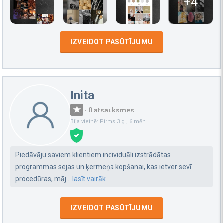
+4
IZVEIDOT PASŪTĪJUMU
Inita
·
0 atsauksmes
Bija vietnē: Pirms 3 g., 6 mēn.
Piedāvāju saviem klientiem individuāli izstrādātas
programmas sejas un ķermeņa kopšanai, kas ietver sevī
procedūras, māj...
lasīt vairāk
IZVEIDOT PASŪTĪJUMU