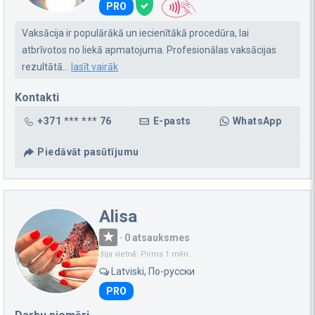
PRO
Vaksācija ir populārākā un iecienītākā procedūra, lai
atbrīvotos no liekā apmatojuma. Profesionālas vaksācijas
rezultātā...
lasīt vairāk
Kontakti
+371 *** *** 76
E-pasts
WhatsApp
Piedāvāt pasūtījumu
Alisa
·
0 atsauksmes
Bija vietnē: Pirms 1 mēn.
Latviski, По-русски
PRO