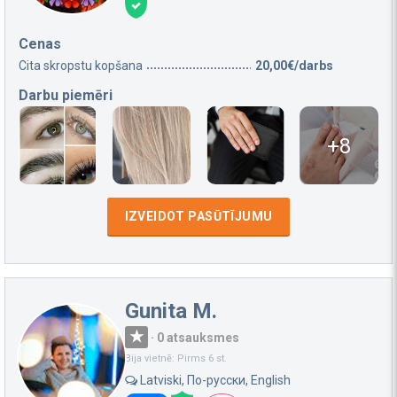
Cenas
Cita skropstu kopšana
20,00€/darbs
Darbu piemēri
+8
IZVEIDOT PASŪTĪJUMU
Gunita M.
·
0 atsauksmes
Bija vietnē: Pirms 6 st.
Latviski, По-русски, English