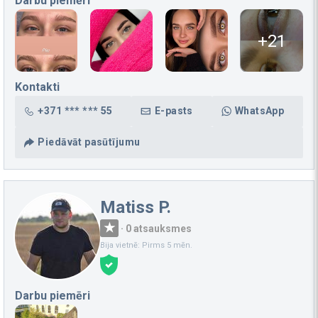
Darbu piemēri
+21
Kontakti
+371 *** *** 55
E-pasts
WhatsApp
Piedāvāt pasūtījumu
Matiss P.
·
0 atsauksmes
Bija vietnē: Pirms 5 mēn.
Darbu piemēri