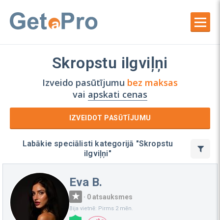
Skropstu ilgviļņi
Izveido pasūtījumu
bez maksas
vai
apskati cenas
IZVEIDOT PASŪTĪJUMU
Labākie speciālisti kategorijā "Skropstu
ilgviļņi"
Eva B.
·
0 atsauksmes
Bija vietnē: Pirms 2 mēn.