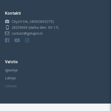
Kontakti
City24 SIA, (40003692375)
28259069
(darba dien. 09-17)
contact@getapro.lv
Valstis
Igaunija
Latvija
Lietuva