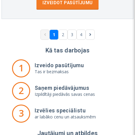
IZVEIDOT PASŪTĪJUMU
1
2
3
4
Kā tas darbojas
1
Izveido pasūtījumu
Tas ir bezmaksas
2
Saņem piedāvājumus
Izpildītāji piedāvās savas cenas
3
Izvēlies speciālistu
ar labāko cenu un atsauksmēm
Jautājumi un atbildes