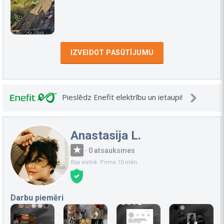
IZVEIDOT PASŪTĪJUMU
Pieslēdz Enefit elektrību un ietaupi!
Anastasija L.
·
0 atsauksmes
Bija vietnē: Pirms 10 mēn.
Darbu piemēri