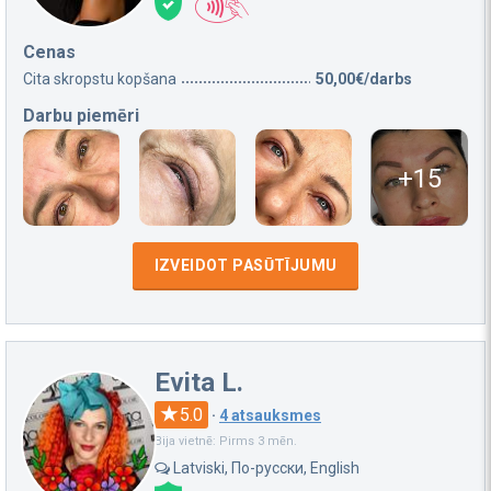
Cenas
Cita skropstu kopšana
50,00€/darbs
Darbu piemēri
+15
IZVEIDOT PASŪTĪJUMU
Evita L.
5.0
·
4 atsauksmes
Bija vietnē: Pirms 3 mēn.
Latviski, По-русски, English