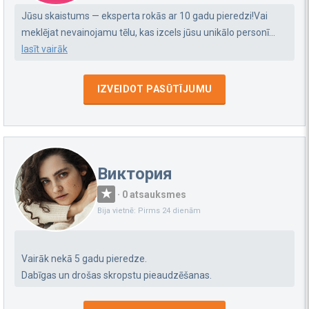
​Jūsu skaistums — eksperta rokās ar 10 gadu pieredzi! ​Vai
meklējat nevainojamu tēlu, kas izcels jūsu unikālo personī...
lasīt vairāk
IZVEIDOT PASŪTĪJUMU
Виктория
·
0 atsauksmes
Bija vietnē: Pirms 24 dienām
Vairāk nekā 5 gadu pieredze.
Dabīgas un drošas skropstu pieaudzēšanas.