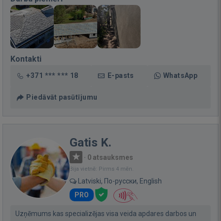
Kontakti
+371 *** *** 18
E-pasts
WhatsApp
Piedāvāt pasūtījumu
Gatis K.
·
0 atsauksmes
Bija vietnē: Pirms 4 mēn.
Latviski, По-русски, English
PRO
Uzņēmums kas specializējas visa veida apdares darbos un