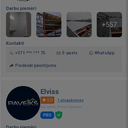
Darbu piemēri
+557
Kontakti
+371 *** *** 75
E-pasts
WhatsApp
Piedāvāt pasūtījumu
Elviss
5.0
·
1 atsauksmes
Bija vietnē: Pirms 3 dienām
PRO
Darbu piemēri