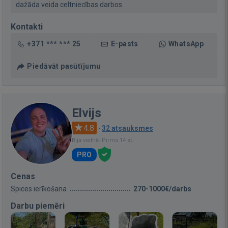
dažāda veida celtniecības darbos.
Kontakti
+371 *** *** 25
E-pasts
WhatsApp
Piedāvāt pasūtījumu
Elvijs
4.8
·
32 atsauksmes
Bija vietnē: Pirms 14 st.
PRO
Cenas
Spices ierīkošana
270-1000€/darbs
Darbu piemēri