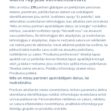
Mēs un mūsu
270
partneri glabājam un piekļūstam personas
datiem, piemēram, pārlūkošanas datiem vai unikālajiem
identifikatoriem jūsu ierīcē. Izvēloties opciju “Es piekrītu”, tiek
Valstis
aktivizētas izsekošanas tehnoloģijas, kas atbalsta zem virsraksta
Igaunija
“Mēs un mūsu partneri apstrādājam datus, lai sniegtu” norādītos
mērķus, savukārt izvēloties opciju “Noraidīt visu” vai atsaucot
Latvija
savu piekrišanu, šīs tehnoloģijas tiks atspējotas. Ja izsekošanas
tehnoloģijas ir atspējotas, daļa no redzamā satura un reklāmām
Lietuva
var nebūt jums tik atbilstoša. Varat atkārtoti piekļūt šai izvēlnei, lai
jebkurā laikā mainītu savu izvēli vai atsauktu piekrišanu,
noklikšķinot uz saites “Privātuma preferences” tīmekļa lapas
apakšā vai uz peldošās ikonas tīmekļa lapas apakšējā kreisajā
stūrī, ja tāda ir redzama. Jūsu izvēle būs spēkā mūsu piekrišanas
Tīmekļa vietne ietvaros. Plašāku informāciju skatiet mūsu
Privātuma politikā.
Mēs un mūsu partneri apstrādājam datus, lai
nodrošinātu:
City24.lv
CVbankas.lt
Precīzas atrašanās vietas izmantošana. Ierīces parametru aktīva
City24.ee
Kainos.lt
skenēšana identifikācijas nolūkā. Informācijas ievietošana ierīcē
un/vai piekļuve tai. Personalizētas reklāmas un saturs, reklāmu
GetaPro.lv
Paslaugos.lt
un satura efektivitātes novērtēšana, analītiskā informācija par
GetaPro.ee
auto24.ee
lietotāju grupām un produktu izstrāde.