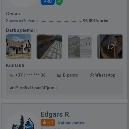
PRO
Cenas
Spices ierīkošana
96,00€/darbs
Darbu piemēri
+2
Kontakti
+371 *** *** 36
E-pasts
WhatsApp
Piedāvāt pasūtījumu
Edgars R.
5.0
·
6 atsauksmes