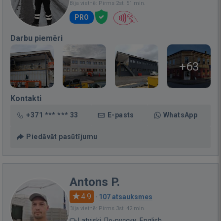
Bija vietnē: Pirms 2st. 51 min.
PRO
Darbu piemēri
+63
Kontakti
+371 *** *** 33
E-pasts
WhatsApp
Piedāvāt pasūtījumu
Antons P.
4.9
·
107 atsauksmes
Bija vietnē: Pirms 3st. 42 min.
Latviski, По-русски, English