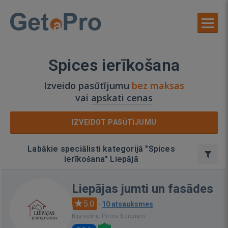
Spices ierīkošana
Izveido pasūtījumu
bez maksas
vai
apskati cenas
IZVEIDOT PASŪTĪJUMU
Labākie speciālisti kategorijā "Spices
ierīkošana" Liepājā
Liepājas jumti un fasādes
5.0
·
10 atsauksmes
Bija vietnē: Pirms 3 dienām