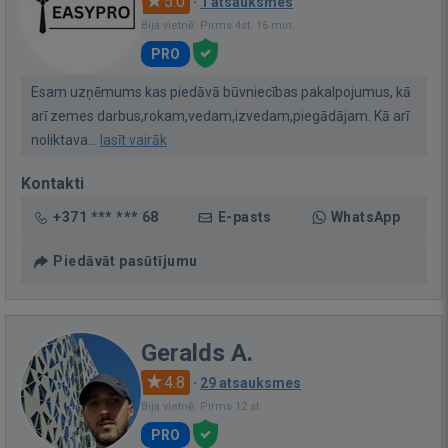
5.0
·
1 atsauksmes
Bija vietnē: Pirms 4st. 16 min.
PRO
Esam uzņēmums kas piedāvā būvniecības pakalpojumus, kā
arī zemes darbus,rokam,vedam,izvedam,piegādājam. Kā arī
noliktava...
lasīt vairāk
Kontakti
+371 *** *** 68
E-pasts
WhatsApp
Piedāvāt pasūtījumu
Geralds A.
4.8
·
29 atsauksmes
Bija vietnē: Pirms 12 st.
PRO