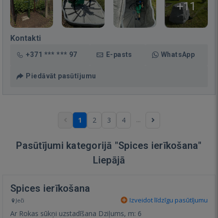
+11
Kontakti
+371 *** *** 97
E-pasts
WhatsApp
Piedāvāt pasūtījumu
...
1
2
3
4
Pasūtījumi kategorijā "Spices ierīkošana"
Liepājā
Spices ierīkošana
Izveidot līdzīgu pasūtījumu
Ječi
Ar Rokas sūkņi uzstadīšana Dziļums, m: 6