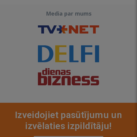
Media par mums
Izveidojiet pasūtījumu un
izvēlaties izpildītāju!