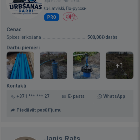
Bija vietnē: Pirms 8 st.
Latviski, По-русски
PRO
Cenas
Spices ierīkošana
500,00€/darbs
Darbu piemēri
+1
Kontakti
+371 *** *** 27
E-pasts
WhatsApp
Piedāvāt pasūtījumu
Janis Rats