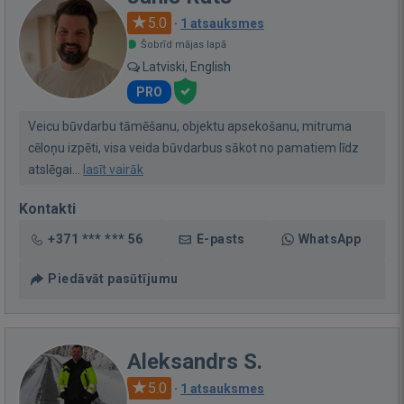
5.0
·
1 atsauksmes
Šobrīd mājas lapā
Latviski, English
PRO
Veicu būvdarbu tāmēšanu, objektu apsekošanu, mitruma
cēloņu izpēti, visa veida būvdarbus sākot no pamatiem līdz
atslēgai...
lasīt vairāk
Kontakti
+371 *** *** 56
E-pasts
WhatsApp
Piedāvāt pasūtījumu
Aleksandrs S.
5.0
·
1 atsauksmes