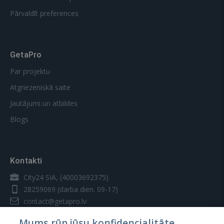
Pārvaldīt preferences
GetaPro
Par projektu
Atgriezeniskā saite
Jautājumi un atbildes
Blogs
Kontakti
City24 SIA, (40003692375)
28259069
(darba dien. 09-17)
contact@getapro.lv
Mums rūp jūsu konfidencialitāte