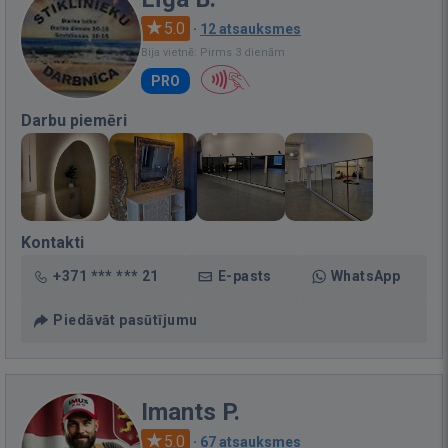
5.0
·
12 atsauksmes
Bija vietnē: Pirms 3 dienām
PRO
Darbu piemēri
Kontakti
+371 *** *** 21
E-pasts
WhatsApp
Piedāvāt pasūtījumu
Imants P.
5.0
·
67 atsauksmes