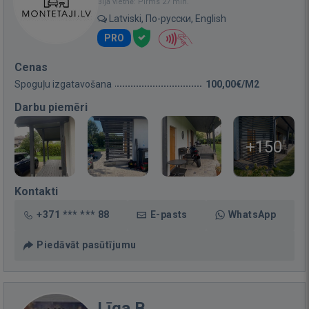
Bija vietnē: Pirms 27 min.
Latviski, По-русски, English
PRO
Cenas
Spoguļu izgatavošana
100,00€/M2
Darbu piemēri
+150
Kontakti
+371 *** *** 88
E-pasts
WhatsApp
Piedāvāt pasūtījumu
Līga B.