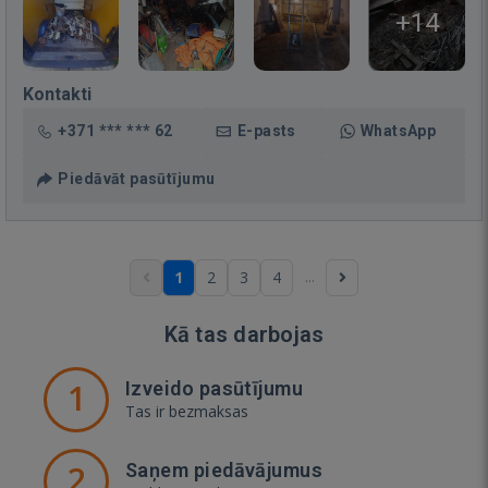
+14
Kontakti
+371 *** *** 62
E-pasts
WhatsApp
Piedāvāt pasūtījumu
...
1
2
3
4
Kā tas darbojas
1
Izveido pasūtījumu
Tas ir bezmaksas
2
Saņem piedāvājumus