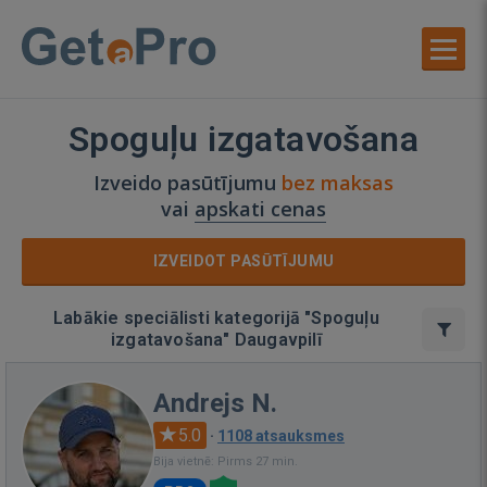
Spoguļu izgatavošana
Izveido pasūtījumu
bez maksas
vai
apskati cenas
IZVEIDOT PASŪTĪJUMU
Labākie speciālisti kategorijā "Spoguļu
izgatavošana" Daugavpilī
Andrejs N.
5.0
·
1108 atsauksmes
Bija vietnē: Pirms 27 min.