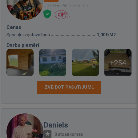
Bija vietnē: Pirms 2 dienām
Cenas
Spoguļu izgatavošana
1,00€/M2
Darbu piemēri
+254
IZVEIDOT PASŪTĪJUMU
Daniels
·
0 atsauksmes