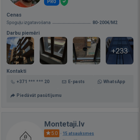
PRO
Cenas
Spoguļu izgatavošana
80-200€/M2
Darbu piemēri
+233
Kontakti
+371 *** *** 20
E-pasts
WhatsApp
Piedāvāt pasūtījumu
Montetaji.lv
5.0
·
15 atsauksmes