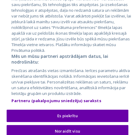
Latvija
savu piekrišanu, šīs tehnoloģijas tiks atspējotas. Ja izsekošanas
tehnoloģijas ir atspējotas, daļa no redzamā satura un reklāmām
Lietuva
var nebūt jums tik atbilstoša. Varat atkārtoti piekļūt šai izvēlnei, lai
jebkurā laikā mainītu savu izvēli vai atsauktu piekrišanu,
noklikšķinot uz saites “Privātuma preferences” tīmekļa lapas
apakšā vai uz peldošās ikonas tīmekļa lapas apakšējā kreisajā
stūrī, ja tāda ir redzama. Jūsu izvēle būs spēkā mūsu piekrišanas
Tīmekļa vietne ietvaros. Plašāku informāciju skatiet mūsu
Privātuma politikā.
Mēs un mūsu partneri apstrādājam datus, lai
nodrošinātu:
City24.lv
CVbankas.lt
Precīzas atrašanās vietas izmantošana. Ierīces parametru aktīva
City24.ee
Kainos.lt
skenēšana identifikācijas nolūkā. Informācijas ievietošana ierīcē
un/vai piekļuve tai. Personalizētas reklāmas un saturs, reklāmu
GetaPro.lv
Paslaugos.lt
un satura efektivitātes novērtēšana, analītiskā informācija par
GetaPro.ee
auto24.ee
lietotāju grupām un produktu izstrāde.
Skelbiu.lt
KV.ee
Partneru (pakalpojumu sniedzēju) saraksts
Autoplius.lt
Osta.ee
Aruodas.lt
KuldneBörs.ee
Es piekrītu
Noraidīt visu