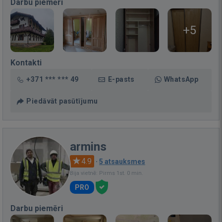
Darbu piemēri
+5
Kontakti
+371 *** *** 49
E-pasts
WhatsApp
Piedāvāt pasūtījumu
armins
4.9
·
5 atsauksmes
Bija vietnē: Pirms 1st. 0 min.
PRO
Darbu piemēri