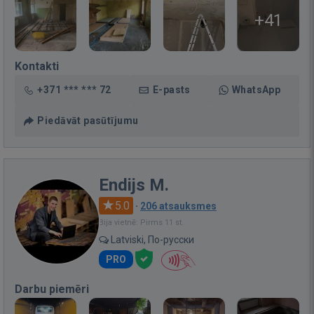
+41
Kontakti
+371 *** *** 72
E-pasts
WhatsApp
Piedāvāt pasūtījumu
Endijs M.
5.0
·
206 atsauksmes
Bija vietnē: Pirms 11 st.
Latviski, По-русски
PRO
Darbu piemēri