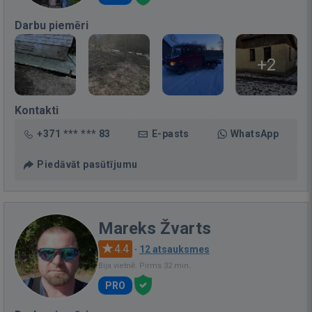
Darbu piemēri
+2
Kontakti
+371 *** *** 83
E-pasts
WhatsApp
Piedāvāt pasūtījumu
Mareks Žvarts
4.4
·
12 atsauksmes
Bija vietnē: Pirms 32 min.
PRO