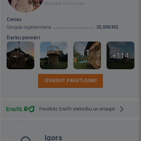
Bija vietnē: Pirms 6 mēn.
Cenas
Spoguļu izgatavošana
25,00€/M2
Darbu piemēri
+114
IZVEIDOT PASŪTĪJUMU
Pieslēdz Enefit elektrību un ietaupi!
Igors