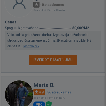
·
0 atsauksmes
Bija vietnē: Pirms 10 mēn.
Cenas
Spoguļu izgatavošana
50,00€/M2
Veicu stikla griezšanas darbus,izgatavoju dažada veida
stiklus pec jūsu izmeriem.JūrmalāPasutijuma izpilde 1-3
dienas la...
lasīt vairāk
IZVEIDOT PASŪTĪJUMU
Maris B.
4.9
·
86 atsauksmes
Bija vietnē: Pirms 14 min.
PRO