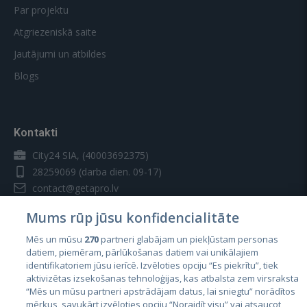
Par projektu
Atgriezeniskā saite
Jautājumi un atbildes
Blogs
Kontakti
City24 SIA, (40003692375)
28259069
(darba dien. 09-17)
contact@getapro.lv
Mums rūp jūsu konfidencialitāte
Mēs un mūsu
270
partneri glabājam un piekļūstam personas
datiem, piemēram, pārlūkošanas datiem vai unikālajiem
identifikatoriem jūsu ierīcē. Izvēloties opciju “Es piekrītu”, tiek
Valstis
aktivizētas izsekošanas tehnoloģijas, kas atbalsta zem virsraksta
Igaunija
“Mēs un mūsu partneri apstrādājam datus, lai sniegtu” norādītos
mērķus, savukārt izvēloties opciju “Noraidīt visu” vai atsaucot