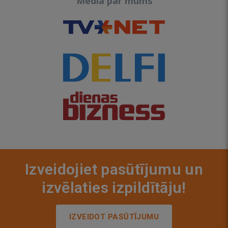
Media par mums
Izveidojiet pasūtījumu un
izvēlaties izpildītāju!
IZVEIDOT PASŪTĪJUMU