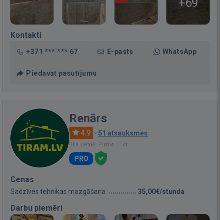
+69
Kontakti
+371 *** *** 67
E-pasts
WhatsApp
Piedāvāt pasūtījumu
Renārs
4.9
·
51 atsauksmes
Bija vietnē: Pirms 11 st.
PRO
Cenas
Sadzīves tehnikas mazgāšana
35,00€/stunda
Darbu piemēri