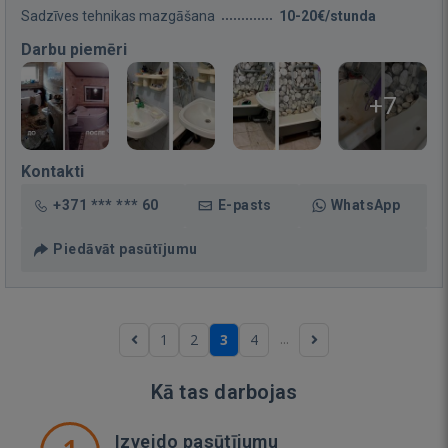
Sadzīves tehnikas mazgāšana
10-20€/stunda
Darbu piemēri
+7
Kontakti
+371 *** *** 60
E-pasts
WhatsApp
Piedāvāt pasūtījumu
...
1
2
3
4
Kā tas darbojas
Izveido pasūtījumu