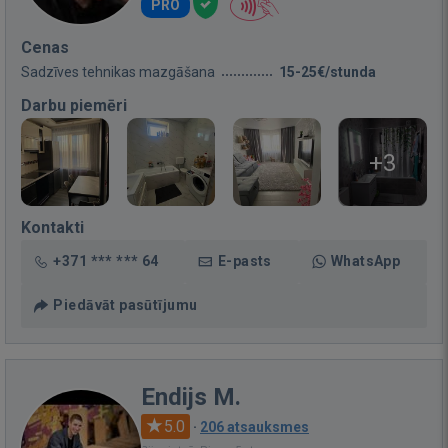
PRO
Cenas
Sadzīves tehnikas mazgāšana
15-25€/stunda
Darbu piemēri
+3
Kontakti
+371 *** *** 64
E-pasts
WhatsApp
Piedāvāt pasūtījumu
Endijs M.
5.0
·
206 atsauksmes