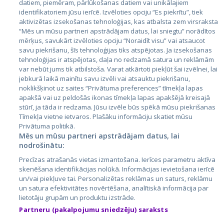
datiem, piemēram, pārlūkošanas datiem vai unikālajiem
identifikatoriem jūsu ierīcē. Izvēloties opciju “Es piekrītu”, tiek
Valstis
aktivizētas izsekošanas tehnoloģijas, kas atbalsta zem virsraksta
Igaunija
“Mēs un mūsu partneri apstrādājam datus, lai sniegtu” norādītos
mērķus, savukārt izvēloties opciju “Noraidīt visu” vai atsaucot
Latvija
savu piekrišanu, šīs tehnoloģijas tiks atspējotas. Ja izsekošanas
tehnoloģijas ir atspējotas, daļa no redzamā satura un reklāmām
Lietuva
var nebūt jums tik atbilstoša. Varat atkārtoti piekļūt šai izvēlnei, lai
jebkurā laikā mainītu savu izvēli vai atsauktu piekrišanu,
noklikšķinot uz saites “Privātuma preferences” tīmekļa lapas
apakšā vai uz peldošās ikonas tīmekļa lapas apakšējā kreisajā
stūrī, ja tāda ir redzama. Jūsu izvēle būs spēkā mūsu piekrišanas
Tīmekļa vietne ietvaros. Plašāku informāciju skatiet mūsu
Privātuma politikā.
Mēs un mūsu partneri apstrādājam datus, lai
nodrošinātu:
City24.lv
CVbankas.lt
Precīzas atrašanās vietas izmantošana. Ierīces parametru aktīva
City24.ee
Kainos.lt
skenēšana identifikācijas nolūkā. Informācijas ievietošana ierīcē
un/vai piekļuve tai. Personalizētas reklāmas un saturs, reklāmu
GetaPro.lv
Paslaugos.lt
un satura efektivitātes novērtēšana, analītiskā informācija par
GetaPro.ee
auto24.ee
lietotāju grupām un produktu izstrāde.
Skelbiu.lt
KV.ee
Partneru (pakalpojumu sniedzēju) saraksts
Autoplius.lt
Osta.ee