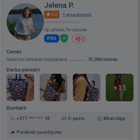
Jelena P.
5.0
·
1 atsauksmes
Bija vietnē: Pirms 8 st.
Latviski, По-русски
PRO
Cenas
Sadzīves tehnikas mazgāšana
15,00€/stunda
Darbu piemēri
+13
Kontakti
+371 *** *** 18
E-pasts
WhatsApp
Piedāvāt pasūtījumu