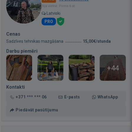
Bija vietnē: Pirms 6 st.
Latviski
PRO
Cenas
Sadzīves tehnikas mazgāšana
15,00€/stunda
Darbu piemēri
+44
Kontakti
+371 *** *** 06
E-pasts
WhatsApp
Piedāvāt pasūtījumu