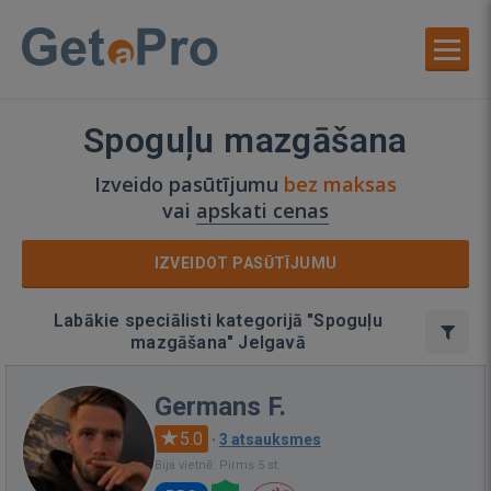
Spoguļu mazgāšana
Izveido pasūtījumu
bez maksas
vai
apskati cenas
IZVEIDOT PASŪTĪJUMU
Labākie speciālisti kategorijā "Spoguļu
mazgāšana" Jelgavā
Germans F.
5.0
·
3 atsauksmes
Bija vietnē: Pirms 5 st.