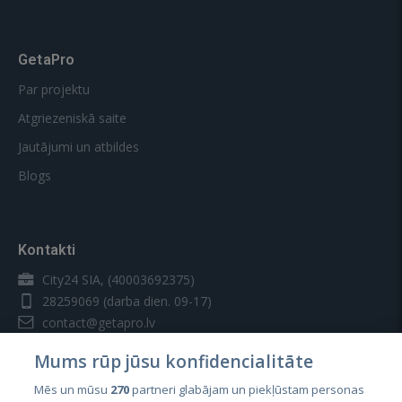
GetaPro
Par projektu
Atgriezeniskā saite
Jautājumi un atbildes
Blogs
Kontakti
City24 SIA, (40003692375)
28259069
(darba dien. 09-17)
contact@getapro.lv
Mums rūp jūsu konfidencialitāte
Mēs un mūsu
270
partneri glabājam un piekļūstam personas