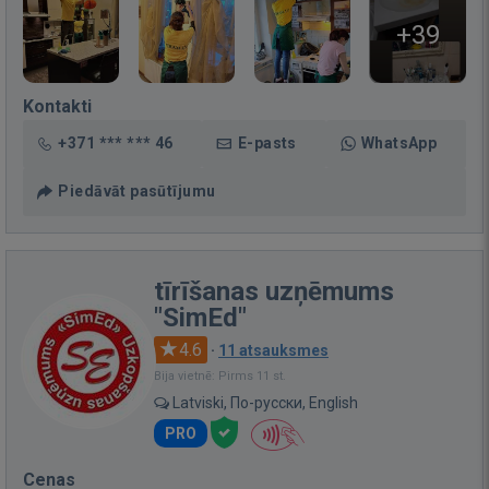
+39
Kontakti
+371 *** *** 46
E-pasts
WhatsApp
Piedāvāt pasūtījumu
tīrīšanas uzņēmums
"SimEd"
4.6
·
11 atsauksmes
Bija vietnē: Pirms 11 st.
Latviski, По-русски, English
PRO
Cenas