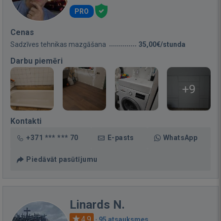
PRO
Cenas
Sadzīves tehnikas mazgāšana
35,00€/stunda
Darbu piemēri
+9
Kontakti
+371 *** *** 70
E-pasts
WhatsApp
Piedāvāt pasūtījumu
Linards N.
4.9
·
95 atsauksmes