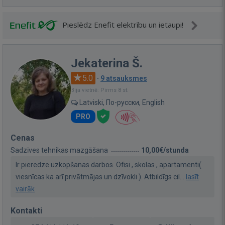
Pieslēdz Enefit elektrību un ietaupi!
Jekaterina Š.
5.0
·
9 atsauksmes
Bija vietnē: Pirms 8 st.
Latviski, По-русски, English
PRO
Cenas
Sadzīves tehnikas mazgāšana
10,00€/stunda
Ir pieredze uzkopšanas darbos. Ofisi , skolas , apartamenti(
viesnīcas ka arī privātmājas un dzīvokli ). Atbildīgs cil...
lasīt
vairāk
Kontakti