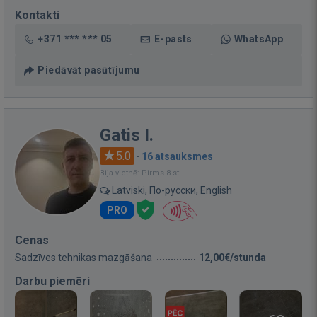
Kontakti
+371 *** *** 05
E-pasts
WhatsApp
Piedāvāt pasūtījumu
Gatis I.
5.0
·
16 atsauksmes
Bija vietnē: Pirms 8 st.
Latviski, По-русски, English
PRO
Cenas
Sadzīves tehnikas mazgāšana
12,00€/stunda
Darbu piemēri