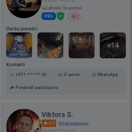
Bija vietnē: Pirms 5 st.
Latviski, По-русски
PRO
Darbu piemēri
+14
Kontakti
+371 *** *** 62
E-pasts
WhatsApp
Piedāvāt pasūtījumu
Viktors S.
4.9
·
50 atsauksmes
Bija vietnē: Pirms 6 st.