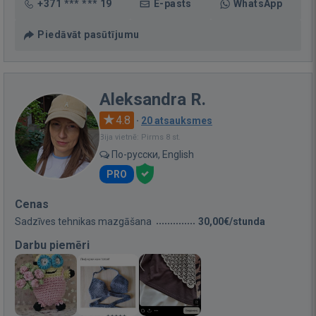
+371 *** *** 19
E-pasts
WhatsApp
Piedāvāt pasūtījumu
Aleksandra R.
4.8
·
20 atsauksmes
Bija vietnē: Pirms 8 st.
По-русски, English
PRO
Cenas
Sadzīves tehnikas mazgāšana
30,00€/stunda
Darbu piemēri