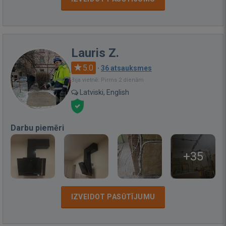
Lauris Z.
5.0
·
36 atsauksmes
Bija vietnē: Pirms 2 dienām
Latviski, English
Darbu piemēri
+35
IZVEIDOT PASŪTĪJUMU