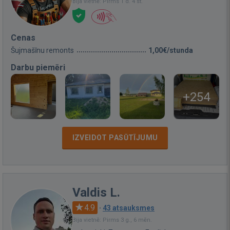
Bija vietnē: Pirms 1 d. 4 st.
Cenas
Šujmašīnu remonts
1,00€/stunda
Darbu piemēri
+254
IZVEIDOT PASŪTĪJUMU
Valdis L.
4.9
·
43 atsauksmes
Bija vietnē: Pirms 3 g., 6 mēn.