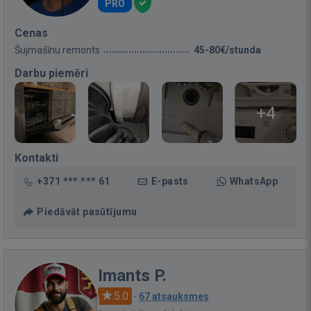
PRO
Cenas
Šujmašīnu remonts
45-80€/stunda
Darbu piemēri
+4
Kontakti
+371 *** *** 61
E-pasts
WhatsApp
Piedāvāt pasūtījumu
Imants P.
5.0
·
67 atsauksmes