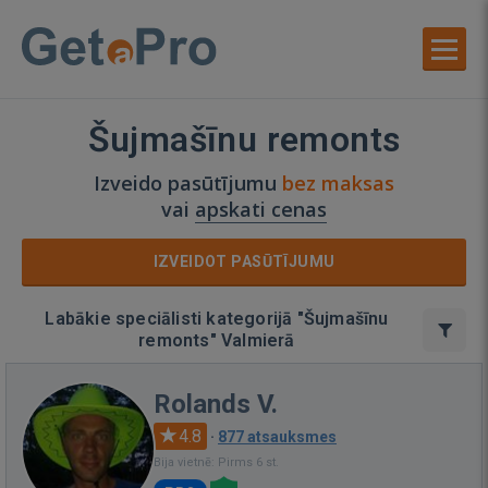
Šujmašīnu remonts
Izveido pasūtījumu
bez maksas
vai
apskati cenas
IZVEIDOT PASŪTĪJUMU
Labākie speciālisti kategorijā "Šujmašīnu
remonts" Valmierā
Rolands V.
4.8
·
877 atsauksmes
Bija vietnē: Pirms 6 st.