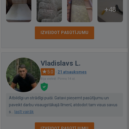
+48
IZVEIDOT PASŪTĪJUMU
Vladislavs L.
5.0
·
21 atsauksmes
Bija vietnē: Pirms 14 st.
Atbildīgi un strādīgi puiši. Gatavi pieņemt pasūtījumu un
paveikt darbu visaugstākajā līmenī, atdodot tam visus savus
s...
lasīt vairāk
IZVEIDOT PASŪTĪJUMU