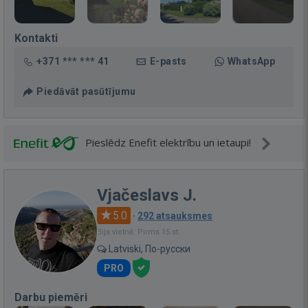
Kontakti
+371 *** *** 41
E-pasts
WhatsApp
Piedāvāt pasūtījumu
Pieslēdz Enefit elektrību un ietaupi!
Vjačeslavs J.
5.0
·
292 atsauksmes
Bija vietnē: Pirms 15 st.
Latviski, По-русски
PRO
Darbu piemēri