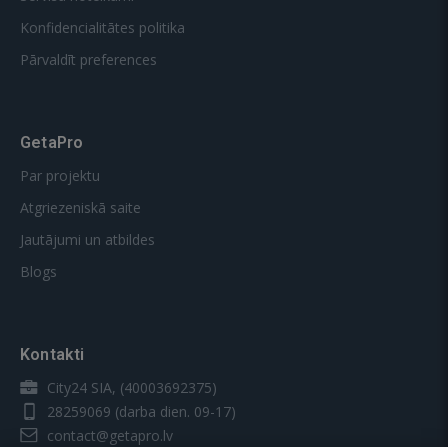
Konfidencialitātes politika
Pārvaldīt preferences
GetaPro
Par projektu
Atgriezeniskā saite
Jautājumi un atbildes
Blogs
Kontakti
City24 SIA, (40003692375)
28259069
(darba dien. 09-17)
contact@getapro.lv