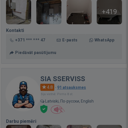
+419
Kontakti
+371 *** *** 47
E-pasts
WhatsApp
Piedāvāt pasūtījumu
SIA SSERVISS
4.8
·
91 atsauksmes
Bija vietnē: Pirms 8 st.
Latviski, По-русски, English
Darbu piemēri