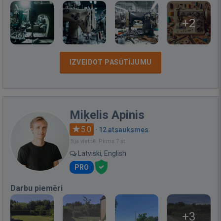
+2
IZVEIDOT PASŪTĪJUMU
Miķelis Apinis
5.0
·
12 atsauksmes
Bija vietnē: Pirms 7 st.
Latviski, English
PRO
Darbu piemēri
+3