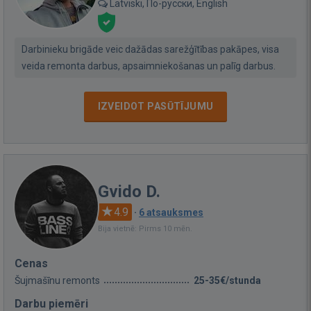
Latviski, По-русски, English
Darbinieku brigāde veic dažādas sarežģītības pakāpes, visa
veida remonta darbus, apsaimniekošanas un palīg darbus.
IZVEIDOT PASŪTĪJUMU
Gvido D.
4.9
·
6 atsauksmes
Bija vietnē: Pirms 10 mēn.
Cenas
Šujmašīnu remonts
25-35€/stunda
Darbu piemēri