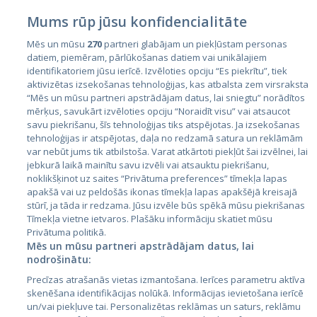
Mums rūp jūsu konfidencialitāte
Mēs un mūsu
270
partneri glabājam un piekļūstam personas
datiem, piemēram, pārlūkošanas datiem vai unikālajiem
identifikatoriem jūsu ierīcē. Izvēloties opciju “Es piekrītu”, tiek
Valstis
aktivizētas izsekošanas tehnoloģijas, kas atbalsta zem virsraksta
Igaunija
“Mēs un mūsu partneri apstrādājam datus, lai sniegtu” norādītos
mērķus, savukārt izvēloties opciju “Noraidīt visu” vai atsaucot
Latvija
savu piekrišanu, šīs tehnoloģijas tiks atspējotas. Ja izsekošanas
tehnoloģijas ir atspējotas, daļa no redzamā satura un reklāmām
Lietuva
var nebūt jums tik atbilstoša. Varat atkārtoti piekļūt šai izvēlnei, lai
jebkurā laikā mainītu savu izvēli vai atsauktu piekrišanu,
noklikšķinot uz saites “Privātuma preferences” tīmekļa lapas
apakšā vai uz peldošās ikonas tīmekļa lapas apakšējā kreisajā
stūrī, ja tāda ir redzama. Jūsu izvēle būs spēkā mūsu piekrišanas
Tīmekļa vietne ietvaros. Plašāku informāciju skatiet mūsu
Privātuma politikā.
Mēs un mūsu partneri apstrādājam datus, lai
nodrošinātu:
City24.lv
CVbankas.lt
Precīzas atrašanās vietas izmantošana. Ierīces parametru aktīva
City24.ee
Kainos.lt
skenēšana identifikācijas nolūkā. Informācijas ievietošana ierīcē
un/vai piekļuve tai. Personalizētas reklāmas un saturs, reklāmu
GetaPro.lv
Paslaugos.lt