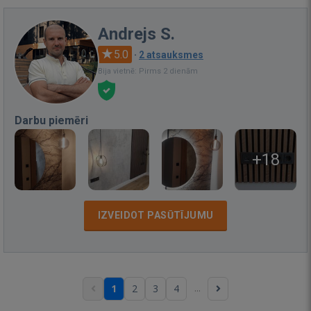
Andrejs S.
5.0
·
2 atsauksmes
Bija vietnē: Pirms 2 dienām
Darbu piemēri
+18
IZVEIDOT PASŪTĪJUMU
...
1
2
3
4