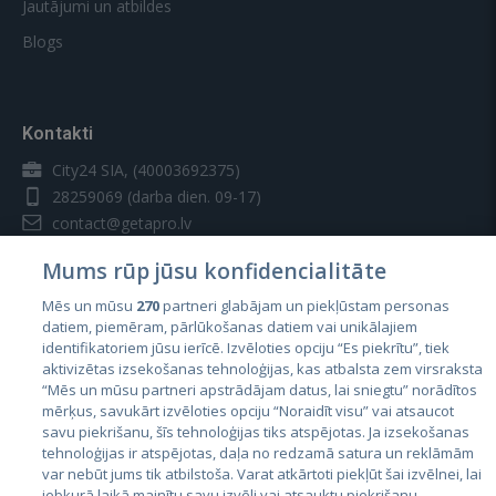
Jautājumi un atbildes
Blogs
Kontakti
City24 SIA, (40003692375)
28259069
(darba dien. 09-17)
contact@getapro.lv
Mums rūp jūsu konfidencialitāte
Mēs un mūsu
270
partneri glabājam un piekļūstam personas
datiem, piemēram, pārlūkošanas datiem vai unikālajiem
identifikatoriem jūsu ierīcē. Izvēloties opciju “Es piekrītu”, tiek
Valstis
aktivizētas izsekošanas tehnoloģijas, kas atbalsta zem virsraksta
Igaunija
“Mēs un mūsu partneri apstrādājam datus, lai sniegtu” norādītos
mērķus, savukārt izvēloties opciju “Noraidīt visu” vai atsaucot
Latvija
savu piekrišanu, šīs tehnoloģijas tiks atspējotas. Ja izsekošanas
tehnoloģijas ir atspējotas, daļa no redzamā satura un reklāmām
Lietuva
var nebūt jums tik atbilstoša. Varat atkārtoti piekļūt šai izvēlnei, lai
jebkurā laikā mainītu savu izvēli vai atsauktu piekrišanu,