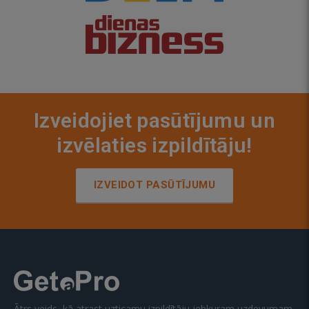
Izveidojiet pasūtījumu un
izvēlaties izpildītāju!
IZVEIDOT PASŪTĪJUMU
Ātrs veids, kā atrast uzticamu izpildītāju jebkuram uzdevumam.