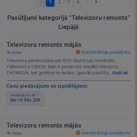
...
1
2
3
4
Pasūtījumi kategorijā "Televizoru remonts"
Liepājā
Televizoru remonts mājās
Izveidot līdzīgu pasūtījumu
Liepāja
Televizora pievienošana pie GO3 .Mums tas neizdodas.
Televizors ir ORION. Man ir pievienots mazāks televizors
THOMSON, bet gribētos to lielāko. Speciāli pasūtīta…
Rādīt vēl
Cenu piedāvājumi no izpildītājiem:
Piedāvājums Nr.1
No 10 līdz 20€
Televizoru remonts mājās
Izveidot līdzīgu pasūtījumu
Liepāja