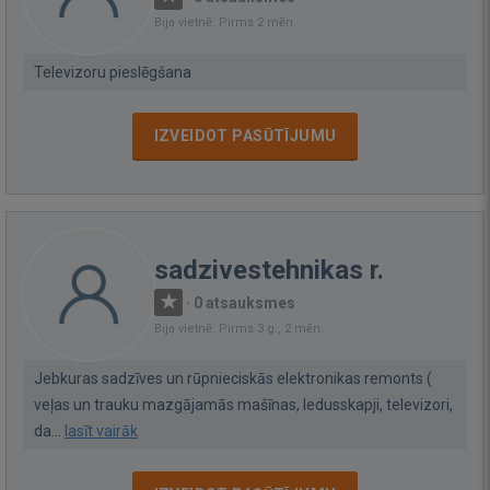
Bija vietnē: Pirms 2 mēn.
Televizoru pieslēgšana
IZVEIDOT PASŪTĪJUMU
sadzivestehnikas r.
·
0 atsauksmes
Bija vietnē: Pirms 3 g., 2 mēn.
Jebkuras sadzīves un rūpnieciskās elektronikas remonts (
veļas un trauku mazgājamās mašīnas, ledusskapji, televizori,
da...
lasīt vairāk