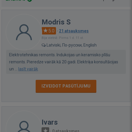
Modris S
5.0
·
21 atsauksmes
Bija vietnē: Pirms 1 d. 11 st.
Latviski, По-русски, English
Elektrotehnikas remonts. Indukcijas un keramisko plīšu
remonts. Pieredze vairāk kā 20 gadi. Elektriķa konsultācijas
un ...
lasīt vairāk
IZVEIDOT PASŪTĪJUMU
Ivars
·
0 atsauksmes