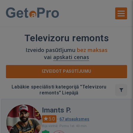
Televizoru remonts
Izveido pasūtījumu
bez maksas
vai
apskati cenas
IZVEIDOT PASŪTĪJUMU
Labākie speciālisti kategorijā "Televizoru
remonts" Liepājā
Imants P.
5.0
·
67 atsauksmes
Bija vietnē: Pirms 1st. 40 min.