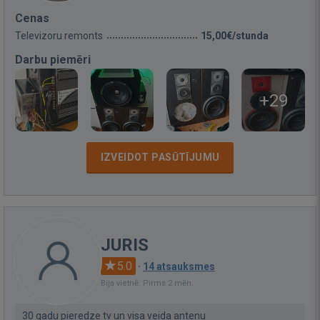
Cenas
Televizoru remonts
15,00€/stunda
Darbu piemēri
+29
IZVEIDOT PASŪTĪJUMU
JURIS
5.0
·
14 atsauksmes
Bija vietnē: Pirms 2 mēn.
30 gadu pieredze tv un visa veida antenu