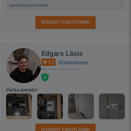
uzstadisana,remonts
IZVEIDOT PASŪTĪJUMU
Edgars Lācis
5.0
·
30 atsauksmes
Bija vietnē: Pirms 1 mēn.
Darbu piemēri
+70
IZVEIDOT PASŪTĪJUMU