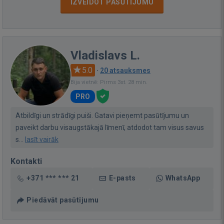
IZVEIDOT PASŪTĪJUMU
Vladislavs L.
5.0
·
20 atsauksmes
Bija vietnē: Pirms 3st. 28 min.
PRO
Atbildīgi un strādīgi puiši. Gatavi pieņemt pasūtījumu un
paveikt darbu visaugstākajā līmenī, atdodot tam visus savus
s...
lasīt vairāk
Kontakti
+371 *** *** 21
E-pasts
WhatsApp
Piedāvāt pasūtījumu