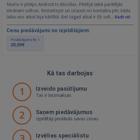
Mums ir philips Android tv 86collas. Pēdējā laikā parādījās
ekrānam svītras. Restartejot un izrauot no kontakta pēc kāda
laika viss atkal bija kārtībā. Bet tagad atkal ir šīs svīt…
Rādīt vēl
Cenu piedāvājumi no izpildītājiem:
Piedāvājums Nr.1
20,00€
Kā tas darbojas
1
Izveido pasūtījumu
Tas ir bezmaksas
2
Saņem piedāvājumus
Izpildītāji piedāvās savas cenas
3
Izvēlies speciālistu