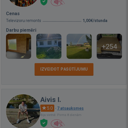
Cenas
Televizoru remonts
1,00€/stunda
Darbu piemēri
+254
IZVEIDOT PASŪTĪJUMU
Aivis I.
5.0
·
7 atsauksmes
Bija vietnē: Pirms 8 dienām