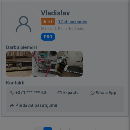
Vladislav
5.0
·
17 atsauksmes
Bija vietnē: Pirms 4st. 8 min.
PRO
Darbu piemēri
Kontakti
+371 *** *** 60
E-pasts
WhatsApp
Piedāvāt pasūtījumu