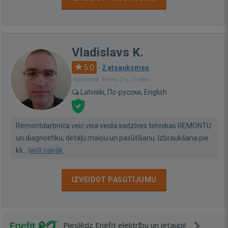
Vladislavs K.
5.0
·
2 atsauksmes
Bija vietnē: Pirms 2 g., 5 mēn.
Latviski, По-русски, English
Remontdarbnīca veic visa veida sadzīves tehnikas REMONTU
un diagnostiku, detaļu maiņu un pasūtīšanu. Izbraukšana pie
kli...
lasīt vairāk
IZVEIDOT PASŪTĪJUMU
Pieslēdz Enefit elektrību un ietaupi!