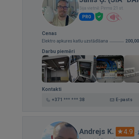
Bija vietnē: Pirms 21 st.
PRO
Cenas
Elektro apkures katlu uzstādīšana
200,00
Darbu piemēri
Kontakti
+371 *** *** 38
E-pasts
Andrejs K.
4.9
·