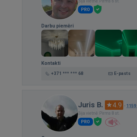
Bija vietnē: Pirms 6 st.
PRO
Darbu piemēri
Kontakti
+371 *** *** 68
E-pasts
Juris B.
4.9
·
1159
Bija vietnē: Pirms 8 st.
PRO