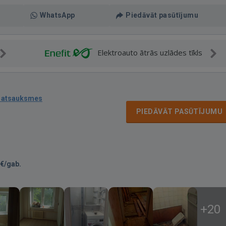
WhatsApp
Piedāvāt pasūtījumu
Elektroauto ātrās uzlādes tīkls
 atsauksmes
PIEDĀVĀT PASŪTĪJUMU
€/gab.
+20