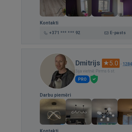
Kontakti
+371 *** *** 92
E-pasts
Dmitrijs
5.0
·
1284
Bija vietnē: Pirms 6 st.
PRO
Darbu piemēri
Kontakti