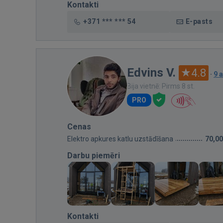
Kontakti
+371 *** *** 54
E-pasts
Edvins V.
4.8
·
9 
Bija vietnē: Pirms 8 st.
PRO
Cenas
Elektro apkures katlu uzstādīšana
70,00
Darbu piemēri
Kontakti