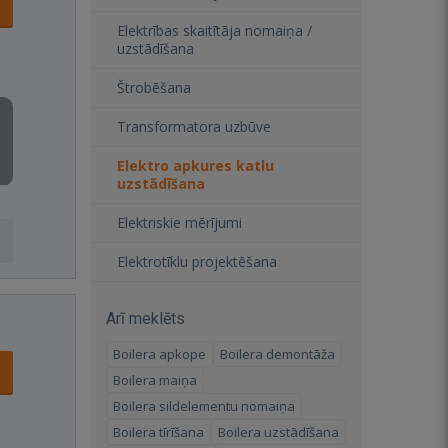
Elektrības skaitītāja nomaiņa /
uzstādīšana
Štrobēšana
Transformatora uzbūve
Elektro apkures katlu
uzstādīšana
Elektriskie mērījumi
Elektrotīklu projektēšana
Arī meklēts
Boilera apkope
Boilera demontāža
Boilera maiņa
Boilera sildelementu nomaiņa
Boilera tīrīšana
Boilera uzstādīšana