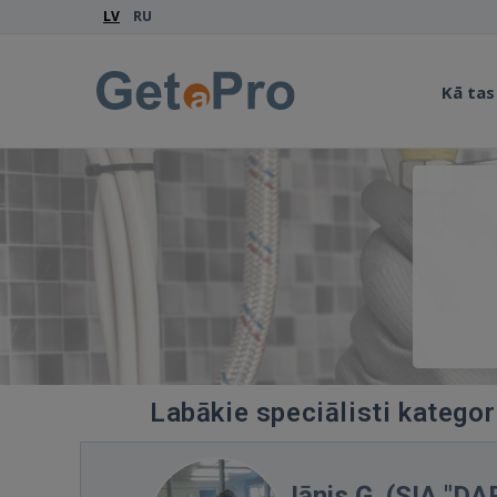
LV
RU
Kā tas
Labākie speciālisti kategor
Jānis Ģ. (SIA "D