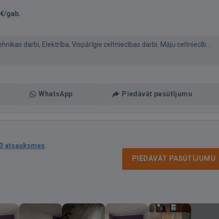
€/gab.
ikas darbi, Elektrība, Vispārīgie celtniecības darbi. Māju celtniecīb...
WhatsApp
Piedāvāt pasūtījumu
3 atsauksmes
PIEDĀVĀT PASŪTĪJUMU