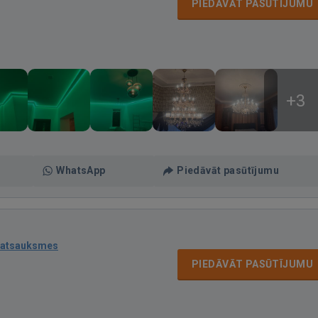
PIEDĀVĀT PASŪTĪJUMU
+3
WhatsApp
Piedāvāt pasūtījumu
 atsauksmes
PIEDĀVĀT PASŪTĪJUMU