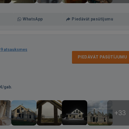
WhatsApp
Piedāvāt pasūtījumu
39 atsauksmes
PIEDĀVĀT PASŪTĪJUMU
€/gab.
+33