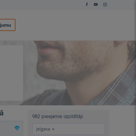
ījumu
vā
982 pieejamie izpildītāji
Jelgava