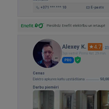
+371 *** *** 10
E-pasts
Pieslēdz Enefit elektrību un ietaupi!
Alexey K.
4.7
·
21
Bija vietnē: Pirms 4st. 29 min.
PRO
Cenas
Elektro apkures katlu uzstādīšana
50,00
Darbu piemēri