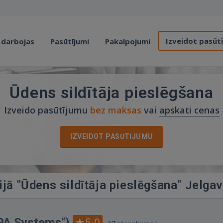
Izveidot pasūt
 darbojas
Pasūtījumi
Pakalpojumi
Ūdens sildītāja pieslēgšana
Izveido pasūtījumu
bez maksas
vai
apskati cenas
IZVEIDOT PASŪTĪJUMU
ijā "Ūdens sildītāja pieslēgšana" Jelga
APA Systems")
5.0