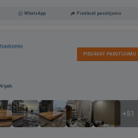
WhatsApp
Piedāvāt pasūtījumu
atsauksmes
PIEDĀVĀT PASŪTĪJUMU
€/gab.
+51