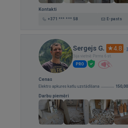
Kontakti
+371 *** *** 58
E-pasts
Sergejs G.
4.8
·
Bija vietnē: Pirms 6 st.
PRO
Cenas
Elektro apkures katlu uzstādīšana
150,00
Darbu piemēri