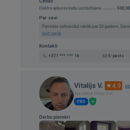
Cenas
Elektro apkures katlu uzstādīšana
500,00
Par sevi
Pieredze celtniecībā vairāk par 20 gadiem. Santehn
lasīt vairāk
Kontakti
+371 *** *** 16
E-pasts
Vitalijs V.
4.9
·
62
Bija vietnē: Pirms 9 st.
PRO
Darbu piemēri