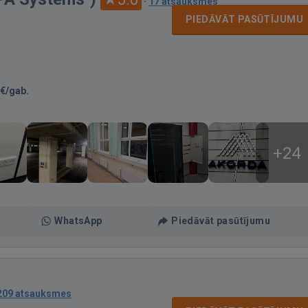
·
17 atsauksmes
PIEDĀVĀT PASŪTĪJUMU
€/gab.
+24
WhatsApp
Piedāvāt pasūtījumu
209 atsauksmes