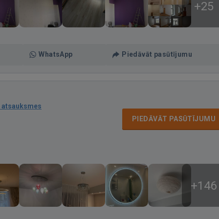
+25
WhatsApp
Piedāvāt pasūtījumu
 atsauksmes
PIEDĀVĀT PASŪTĪJUMU
+146