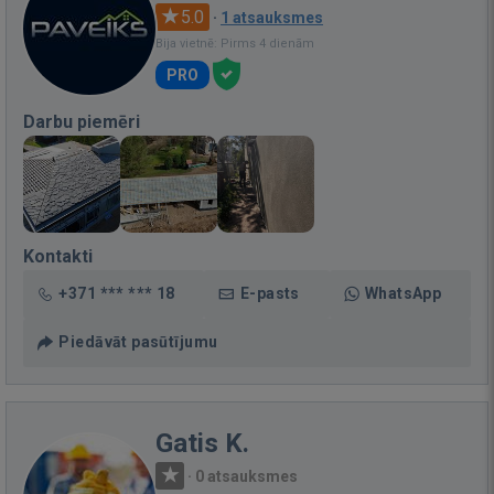
5.0
·
1 atsauksmes
Bija vietnē: Pirms 4 dienām
PRO
Darbu piemēri
Kontakti
+371 *** *** 18
E-pasts
WhatsApp
Piedāvāt pasūtījumu
Gatis K.
·
0 atsauksmes