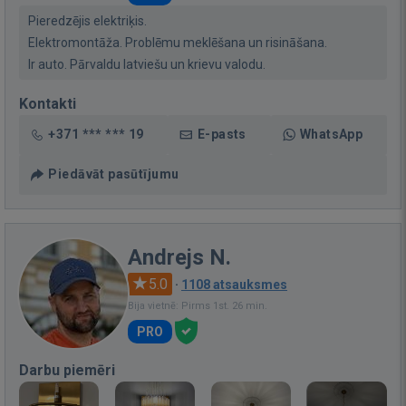
Pieredzējis elektriķis.
Elektromontāža. Problēmu meklēšana un risināšana.
Ir auto. Pārvaldu latviešu un krievu valodu.
Kontakti
+371 *** *** 19
E-pasts
WhatsApp
Piedāvāt pasūtījumu
Andrejs N.
5.0
·
1108 atsauksmes
Bija vietnē: Pirms 1st. 26 min.
PRO
Darbu piemēri