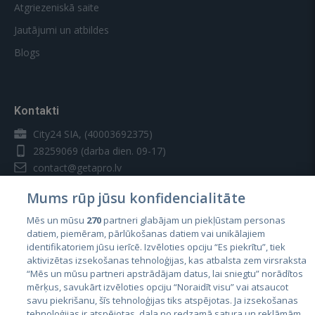
Atgriezeniskā saite
Jautājumi un atbildes
Blogs
Kontakti
City24 SIA, (40003692375)
28259069
(darba dien. 09-17)
contact@getapro.lv
Mums rūp jūsu konfidencialitāte
Mēs un mūsu
270
partneri glabājam un piekļūstam personas
datiem, piemēram, pārlūkošanas datiem vai unikālajiem
identifikatoriem jūsu ierīcē. Izvēloties opciju “Es piekrītu”, tiek
Valstis
aktivizētas izsekošanas tehnoloģijas, kas atbalsta zem virsraksta
Igaunija
“Mēs un mūsu partneri apstrādājam datus, lai sniegtu” norādītos
mērķus, savukārt izvēloties opciju “Noraidīt visu” vai atsaucot
Latvija
savu piekrišanu, šīs tehnoloģijas tiks atspējotas. Ja izsekošanas
tehnoloģijas ir atspējotas, daļa no redzamā satura un reklāmām