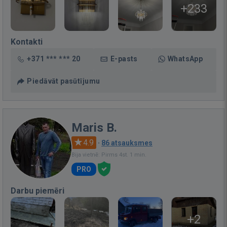
+233
Kontakti
+371 *** *** 20
E-pasts
WhatsApp
Piedāvāt pasūtījumu
Maris B.
4.9
·
86 atsauksmes
Bija vietnē: Pirms 4st. 1 min.
PRO
Darbu piemēri
+2