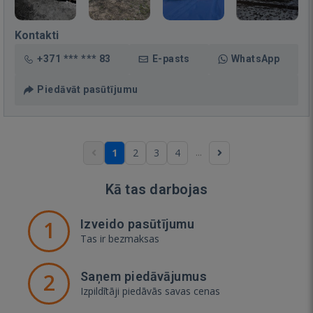
Kontakti
+371 *** *** 83
E-pasts
WhatsApp
Piedāvāt pasūtījumu
...
1
2
3
4
Kā tas darbojas
1
Izveido pasūtījumu
Tas ir bezmaksas
2
Saņem piedāvājumus
Izpildītāji piedāvās savas cenas