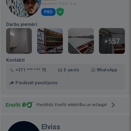
Bija vietnē: Pirms 13 st.
PRO
Darbu piemēri
+557
Kontakti
+371 *** *** 75
E-pasts
WhatsApp
Piedāvāt pasūtījumu
Pieslēdz Enefit elektrību un ietaupi!
Elviss