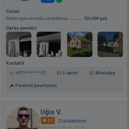
Cenas
Elektro apkures katlu uzstādīšana
150,00€/gab.
Darbu piemēri
+406
Kontakti
+371 *** *** 57
E-pasts
WhatsApp
Piedāvāt pasūtījumu
Uģis V.
4.9
·
13 atsauksmes
Bija vietnē: Pirms 4st. 51 min.