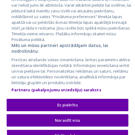
Lietuva
var nebūt jums tik atbilstoša. Varat atkārtoti piekļūt šai izvēlnei, lai
jebkurā laikā mainītu savu izvēli vai atsauktu piekrišanu,
noklikšķinot uz saites “Privātuma preferences” tīmekļa lapas
apakšā vai uz peldošās ikonas tīmekļa lapas apakšējā kreisajā
stūrī, ja tāda ir redzama. Jūsu izvēle būs spēkā mūsu piekrišanas
Tīmekļa vietne ietvaros. Plašāku informāciju skatiet mūsu
Privātuma politikā.
Mēs un mūsu partneri apstrādājam datus, lai
nodrošinātu:
City24.lv
CVbankas.lt
Precīzas atrašanās vietas izmantošana. Ierīces parametru aktīva
City24.ee
Kainos.lt
skenēšana identifikācijas nolūkā. Informācijas ievietošana ierīcē
un/vai piekļuve tai. Personalizētas reklāmas un saturs, reklāmu
GetaPro.lv
Paslaugos.lt
un satura efektivitātes novērtēšana, analītiskā informācija par
GetaPro.ee
auto24.ee
lietotāju grupām un produktu izstrāde.
Skelbiu.lt
KV.ee
Partneru (pakalpojumu sniedzēju) saraksts
Autoplius.lt
Osta.ee
Aruodas.lt
KuldneBörs.ee
Es piekrītu
Noraidīt visu
© 2026 GetaPro. Visas tiesības aizsargātas.