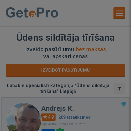
Ūdens sildītāja tīrīšana
Izveido pasūtījumu
bez maksas
vai
apskati cenas
IZVEIDOT PASŪTĪJUMU
Labākie speciālisti kategorijā "Ūdens sildītāja
tīrīšana" Liepājā
Andrejs K.
4.9
·
209 atsauksmes
Bija vietnē: Pirms 4st. 20 min.