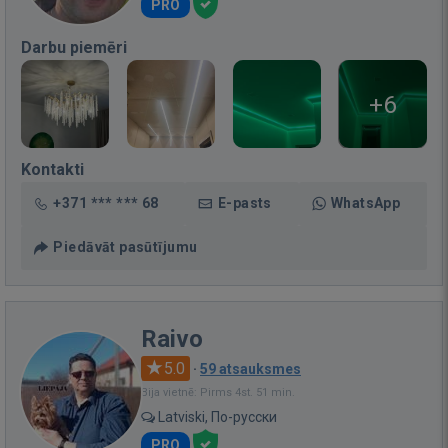
PRO
Darbu piemēri
+6
Kontakti
+371 *** *** 68
E-pasts
WhatsApp
Piedāvāt pasūtījumu
Raivo
5.0
·
59 atsauksmes
Bija vietnē: Pirms 4st. 51 min.
Latviski, По-русски
PRO