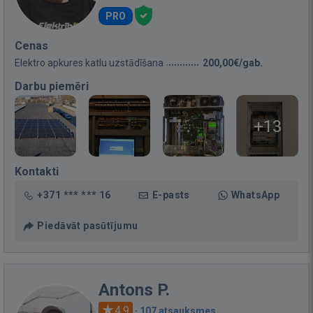
PRO
Cenas
Elektro apkures katlu uzstādīšana
200,00€/gab.
Darbu piemēri
+13
Kontakti
+371 *** *** 16
E-pasts
WhatsApp
Piedāvāt pasūtījumu
Antons P.
4.9
·
107 atsauksmes