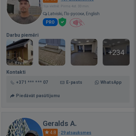
Bija vietnē: Pirms 4st. 33 min.
Latviski, По-русски, English
PRO
Darbu piemēri
+234
Kontakti
+371 *** *** 07
E-pasts
WhatsApp
Piedāvāt pasūtījumu
Geralds A.
4.8
·
29 atsauksmes