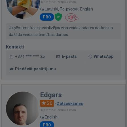
Bija vietnē: Pirms 4 mēn.
Latviski, По-русски, English
PRO
Uzņēmums kas specializējas visa veida apdares darbos un
dažāda veida celtniecības darbos.
Kontakti
+371 *** *** 25
E-pasts
WhatsApp
Piedāvāt pasūtījumu
Edgars
5.0
·
2 atsauksmes
Bija vietnē: Pirms 1 mēn.
English
PRO