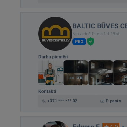
BALTIC BŪVES C
Bija vietnē: Pirms 1 d. 19 st.
PRO
Darbu piemēri
Kontakti
+371 *** *** 02
E-pasts
Edgars F.