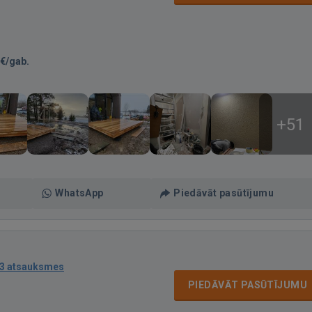
€/gab.
+51
WhatsApp
Piedāvāt pasūtījumu
3 atsauksmes
PIEDĀVĀT PASŪTĪJUMU