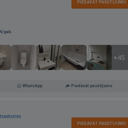
PIEDĀVĀT PASŪTĪJUMU
€/gab.
+45
WhatsApp
Piedāvāt pasūtījumu
atsauksmes
PIEDĀVĀT PASŪTĪJUMU