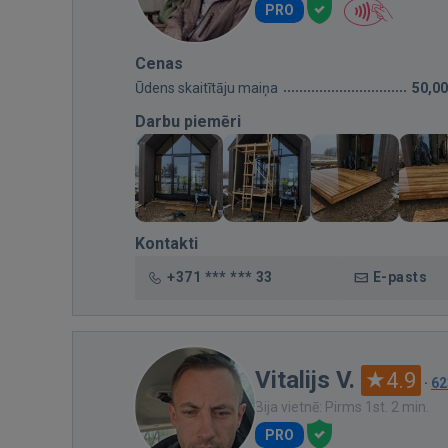
PRO
Cenas
Ūdens skaitītāju maiņa
50,00
Darbu piemēri
Kontakti
+371 *** *** 33
E-pasts
Vitalijs V.
4.9
·
62
Bija vietnē: Pirms 1st. 2 min.
PRO