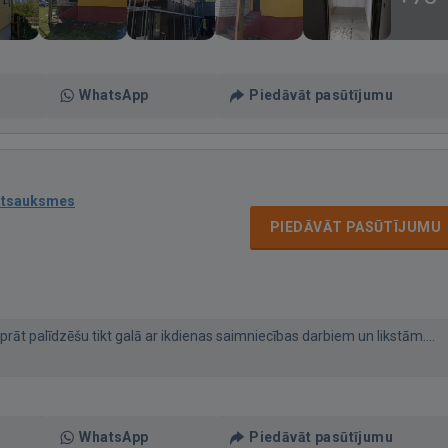
WhatsApp
Piedāvāt pasūtījumu
atsauksmes
PIEDĀVĀT PASŪTĪJUMU
bprāt palīdzēšu tikt galā ar ikdienas saimniecības darbiem un likstām....
WhatsApp
Piedāvāt pasūtījumu