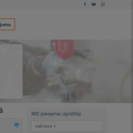
ījumu
ā
882 pieejamie izpildītāji
Valmiera