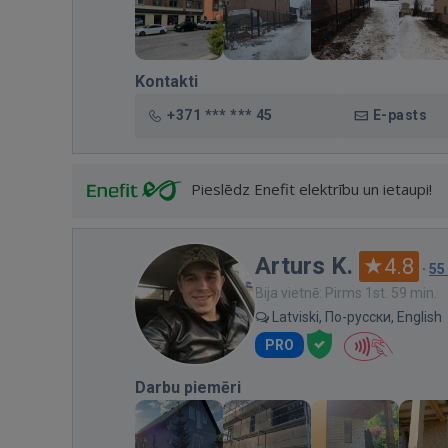
Kontakti
+371 *** *** 45
E-pasts
Pieslēdz Enefit elektrību un ietaupi!
Arturs K.
4.8
·
55
Bija vietnē: Pirms 1st. 59 min.
Latviski, По-русски, English
PRO
Darbu piemēri