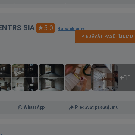
ENTRS SIA
5.0
·
8 atsauksmes
PIEDĀVĀT PASŪTĪJUMU
+11
WhatsApp
Piedāvāt pasūtījumu