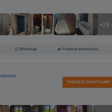
+25
WhatsApp
Piedāvāt pasūtījumu
tsauksmes
PIEDĀVĀT PASŪTĪJUMU