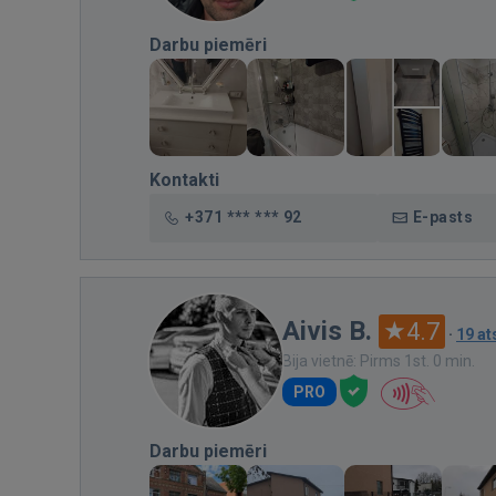
Darbu piemēri
Kontakti
+371 *** *** 92
E-pasts
Aivis B.
4.7
·
19 a
Bija vietnē: Pirms 1st. 0 min.
PRO
Darbu piemēri