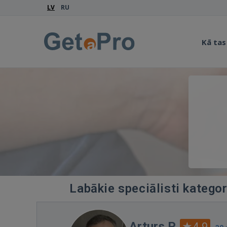
LV
RU
Kā tas
Labākie speciālisti kategor
Arturs P.
4.9