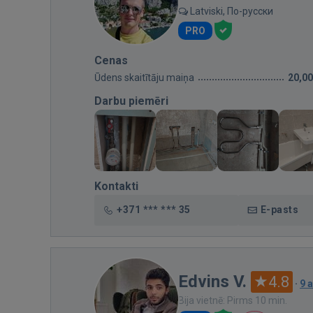
Latviski, По-русски
PRO
Cenas
Ūdens skaitītāju maiņa
20,00
Darbu piemēri
Kontakti
+371 *** *** 35
E-pasts
Edvins V.
4.8
·
9 
Bija vietnē: Pirms 10 min.