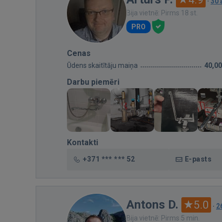
·
30
Bija vietnē: Pirms 18 st.
PRO
Cenas
Ūdens skaitītāju maiņa
40,00
Darbu piemēri
Kontakti
+371 *** *** 52
E-pasts
Antons D.
5.0
·
2
Bija vietnē: Pirms 5 min.