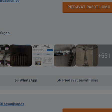
 atsauksmes
PIEDĀVĀT PASŪTĪJUMU
€/gab.
+551
WhatsApp
Piedāvāt pasūtījumu
60 atsauksmes