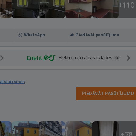
+110
WhatsApp
Piedāvāt pasūtījumu
Elektroauto ātrās uzlādes tīkls
 atsauksmes
PIEDĀVĀT PASŪTĪJUMU
+78