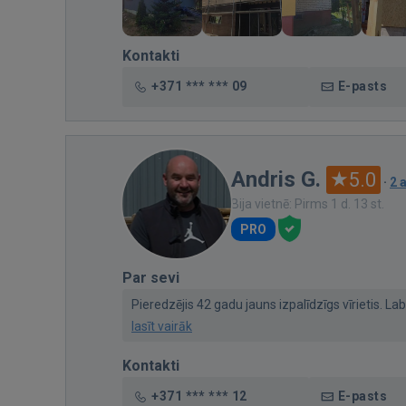
Kontakti
+371 *** *** 09
E-pasts
Andris G.
5.0
·
2 
Bija vietnē: Pirms 1 d. 13 st.
PRO
Par sevi
Pieredzējis 42 gadu jauns izpalīdzīgs vīrietis. La
lasīt vairāk
Kontakti
+371 *** *** 12
E-pasts