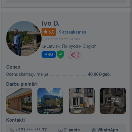
Ivo D.
5.0
·
9 atsauksmes
Bija vietnē: Pirms 13 min.
Latviski, По-русски, English
PRO
Cenas
Ūdens skaitītāju maiņa
40,00€/gab.
Darbu piemēri
+74
Kontakti
+371 *** *** 77
E-pasts
WhatsApp