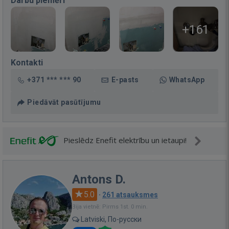
Darbu piemēri
+161
Kontakti
+371 *** *** 90
E-pasts
WhatsApp
Piedāvāt pasūtījumu
Pieslēdz Enefit elektrību un ietaupi!
Antons D.
5.0
·
261 atsauksmes
Bija vietnē: Pirms 1st. 0 min.
Latviski, По-русски