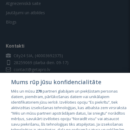
Atgriezeniskā saite
Jautājumi un atbildes
Blogs
Kontakti
City24 SIA, (40003692375)
28259069
(darba dien. 09-17)
contact@getapro.lv
Mums rūp jūsu konfidencialitāte
Mēs un mūsu
270
partneri glabājam un piekļūstam personas
datiem, piemēram, pārlūkošanas datiem vai unikālajiem
identifikatoriem jūsu ierīcē. Izvēloties opciju “Es piekrītu”, tiek
Valstis
aktivizētas izsekošanas tehnoloģijas, kas atbalsta zem virsraksta
Igaunija
“Mēs un mūsu partneri apstrādājam datus, lai sniegtu” norādītos
mērķus, savukārt izvēloties opciju “Noraidīt visu” vai atsaucot
Latvija
savu piekrišanu, šīs tehnoloģijas tiks atspējotas. Ja izsekošanas
tehnoloģijas ir atspējotas, daļa no redzamā satura un reklāmām