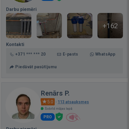
Darbu piemēri
+162
Kontakti
+371 *** *** 20
E-pasts
WhatsApp
Piedāvāt pasūtījumu
Renārs P.
5.0
·
113 atsauksmes
Šobrīd mājas lapā
PRO