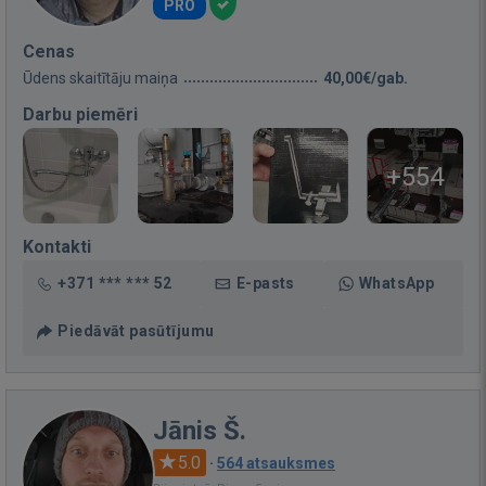
PRO
Cenas
Ūdens skaitītāju maiņa
40,00€/gab.
Darbu piemēri
+554
Kontakti
+371 *** *** 52
E-pasts
WhatsApp
Piedāvāt pasūtījumu
Jānis Š.
5.0
·
564 atsauksmes