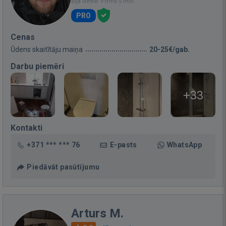
Bija vietnē: Pirms 5 min.
PRO
Cenas
Ūdens skaitītāju maiņa
20-25€/gab.
Darbu piemēri
+33
Kontakti
+371 *** *** 76
E-pasts
WhatsApp
Piedāvāt pasūtījumu
Arturs M.