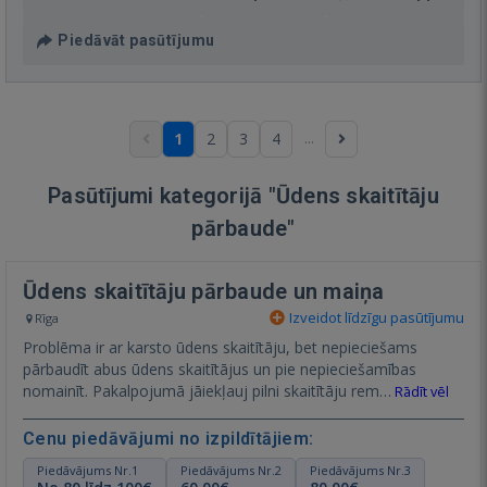
Piedāvāt pasūtījumu
...
1
2
3
4
Pasūtījumi kategorijā "Ūdens skaitītāju
pārbaude"
Ūdens skaitītāju pārbaude un maiņa
Izveidot līdzīgu pasūtījumu
Rīga
Problēma ir ar karsto ūdens skaitītāju, bet nepieciešams
pārbaudīt abus ūdens skaitītājus un pie nepieciešamības
nomainīt. Pakalpojumā jāiekļauj pilni skaitītāju rem…
Rādīt vēl
Cenu piedāvājumi no izpildītājiem:
Piedāvājums Nr.1
Piedāvājums Nr.2
Piedāvājums Nr.3