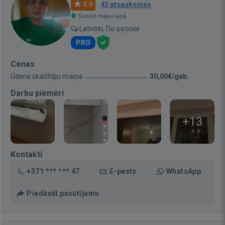
4.9
·
43 atsauksmes
Šobrīd mājas lapā
Latviski, По-русски
PRO
Cenas
Ūdens skaitītāju maiņa
30,00€/gab.
Darbu piemēri
+13
Kontakti
+371 *** *** 47
E-pasts
WhatsApp
Piedāvāt pasūtījumu