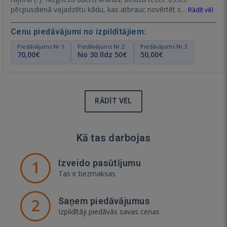
pēcpusdienā vajadzētu kādu, kas atbrauc novērtēt s…
Rādīt vēl
Cenu piedāvājumi no izpildītājiem:
Piedāvājums Nr.1
Piedāvājums Nr.2
Piedāvājums Nr.3
70,00€
No 30 līdz 50€
50,00€
RĀDĪT VĒL
Kā tas darbojas
1
Izveido pasūtījumu
Tas ir bezmaksas
2
Saņem piedāvājumus
Izpildītāji piedāvās savas cenas