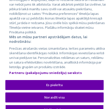
Lietuva
var nebūt jums tik atbilstoša. Varat atkārtoti piekļūt šai izvēlnei, lai
jebkurā laikā mainītu savu izvēli vai atsauktu piekrišanu,
noklikšķinot uz saites “Privātuma preferences” tīmekļa lapas
apakšā vai uz peldošās ikonas tīmekļa lapas apakšējā kreisajā
stūrī, ja tāda ir redzama. Jūsu izvēle būs spēkā mūsu piekrišanas
Tīmekļa vietne ietvaros. Plašāku informāciju skatiet mūsu
Privātuma politikā.
Mēs un mūsu partneri apstrādājam datus, lai
nodrošinātu:
City24.lv
CVbankas.lt
Precīzas atrašanās vietas izmantošana. Ierīces parametru aktīva
City24.ee
Kainos.lt
skenēšana identifikācijas nolūkā. Informācijas ievietošana ierīcē
un/vai piekļuve tai. Personalizētas reklāmas un saturs, reklāmu
GetaPro.lv
Paslaugos.lt
un satura efektivitātes novērtēšana, analītiskā informācija par
GetaPro.ee
auto24.ee
lietotāju grupām un produktu izstrāde.
Skelbiu.lt
KV.ee
Partneru (pakalpojumu sniedzēju) saraksts
Autoplius.lt
Osta.ee
Aruodas.lt
KuldneBörs.ee
Es piekrītu
Noraidīt visu
© 2026 GetaPro. Visas tiesības aizsargātas.