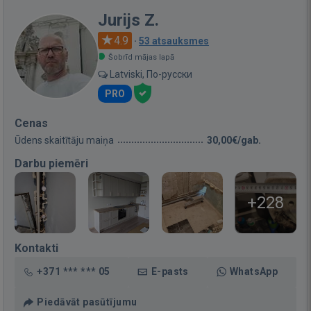
Jurijs Z.
4.9
·
53 atsauksmes
Šobrīd mājas lapā
Latviski, По-русски
PRO
Cenas
Ūdens skaitītāju maiņa
30,00€/gab.
Darbu piemēri
+228
Kontakti
+371 *** *** 05
E-pasts
WhatsApp
Piedāvāt pasūtījumu