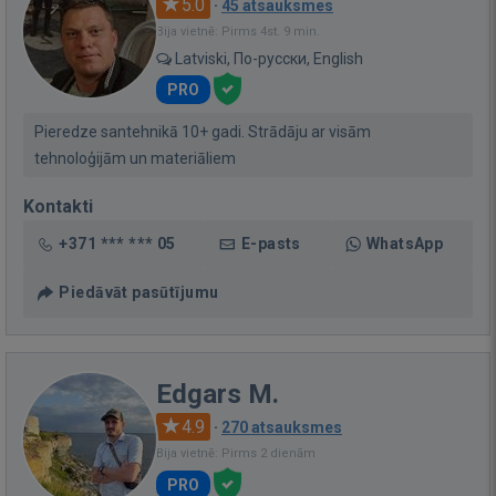
5.0
·
45 atsauksmes
Bija vietnē: Pirms 4st. 9 min.
Latviski, По-русски, English
PRO
Pieredze santehnikā 10+ gadi. Strādāju ar visām
tehnoloģijām un materiāliem
Kontakti
+371 *** *** 05
E-pasts
WhatsApp
Piedāvāt pasūtījumu
Edgars M.
4.9
·
270 atsauksmes
Bija vietnē: Pirms 2 dienām
PRO