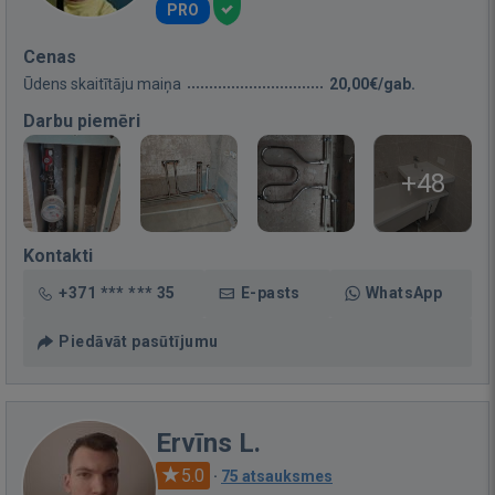
PRO
Cenas
Ūdens skaitītāju maiņa
20,00€/gab.
Darbu piemēri
+48
Kontakti
+371 *** *** 35
E-pasts
WhatsApp
Piedāvāt pasūtījumu
Ervīns L.
5.0
·
75 atsauksmes