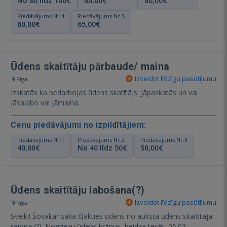
No 80 līdz 100€
60,00€
80,00€
Piedāvājums Nr.4
Piedāvājums Nr.5
60,00€
65,00€
Ūdens skaitītāju pārbaude/ maina
Izveidot līdzīgu pasūtījumu
Rīga
Izskatās ka nedarbojas ūdens skatītājs. Jāpaskatās un vai
jāsalabo vai jāmaina.
Cenu piedāvājumi no izpildītājiem:
Piedāvājums Nr.1
Piedāvājums Nr.2
Piedāvājums Nr.3
40,00€
No 40 līdz 50€
50,00€
Ūdens skaitītāju labošana(?)
Izveidot līdzīgu pasūtījumu
Rīga
Sveiki! Šovakar sāka šļākties ūdens no aukstā ūdens skaitītāja
rajona (?). Nogriezu ūdens krānus, beidza tecēt. 05.03.