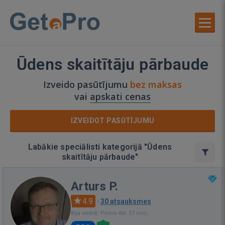
Ūdens skaitītāju pārbaude
Izveido pasūtījumu
bez maksas
vai
apskati cenas
IZVEIDOT PASŪTĪJUMU
Labākie speciālisti kategorijā "Ūdens
skaitītāju pārbaude"
Arturs P.
4.9
·
30 atsauksmes
Bija vietnē: Pirms 4st. 57 min.