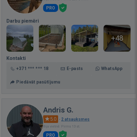
PRO
Darbu piemēri
+48
Kontakti
+371 *** *** 18
E-pasts
WhatsApp
Piedāvāt pasūtījumu
Andris G.
5.0
·
2 atsauksmes
Bija vietnē: Pirms 13 st.
PRO