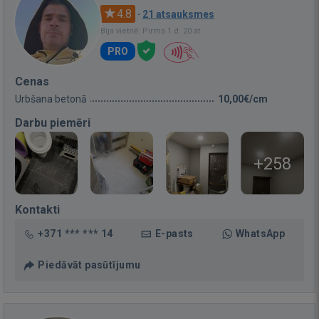
4.8
·
21 atsauksmes
Bija vietnē: Pirms 1 d. 20 st.
PRO
Cenas
Urbšana betonā
10,00€/cm
Darbu piemēri
+258
Kontakti
+371 *** *** 14
E-pasts
WhatsApp
Piedāvāt pasūtījumu