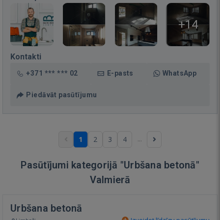
+14
Kontakti
+371 *** *** 02
E-pasts
WhatsApp
Piedāvāt pasūtījumu
...
1
2
3
4
Pasūtījumi kategorijā "Urbšana betonā"
Valmierā
Urbšana betonā
Izveidot līdzīgu pasūtījumu