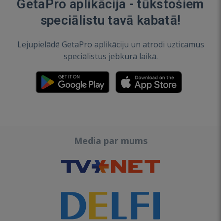
GetaPro aplikācija - tūkstošiem
speciālistu tavā kabatā!
Lejupielādē GetaPro aplikāciju un atrodi uzticamus
speciālistus jebkurā laikā.
Media par mums