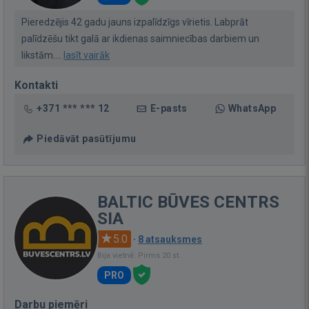
Pieredzējis 42 gadu jauns izpalīdzīgs vīrietis. Labprāt
palīdzēšu tikt galā ar ikdienas saimniecības darbiem un
likstām....
lasīt vairāk
Kontakti
+371 *** *** 12
E-pasts
WhatsApp
Piedāvāt pasūtījumu
BALTIC BŪVES CENTRS
SIA
5.0
·
8 atsauksmes
Bija vietnē: Pirms 20 st.
PRO
Darbu piemēri