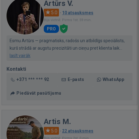
Artūrs V.
5.0
·
10 atsauksmes
Bija vietnē: Pirms 1st. 59 min.
PRO
Esmu Artūrs — pragmatisks, radošs un atbildīgs speciālists,
kurš strādā ar augstu precizitāti un cieņu pret klienta laik...
lasīt vairāk
Kontakti
+371 *** *** 92
E-pasts
WhatsApp
Piedāvāt pasūtījumu
Artis M.
5.0
·
22 atsauksmes
Bija vietnē: Pirms 2st. 0 min.