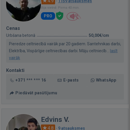
4.9
·
1159 atsauksmes
Bija vietnē: Pirms 40 min.
PRO
Cenas
Urbšana betonā
50,00€/cm
Pieredze celtniecībā vairāk par 20 gadiem. Santehnikas darbi,
Elektrība, Vispārīgie celtniecības darbi. Māju celtniecīb...
lasīt
vairāk
Kontakti
+371 *** *** 16
E-pasts
WhatsApp
Piedāvāt pasūtījumu
Edvins V.
4.8
·
9 atsauksmes