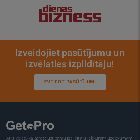
Izveidojiet pasūtījumu un
izvēlaties izpildītāju!
IZVEIDOT PASŪTĪJUMU
Ātrs veids, kā atrast uzticamu izpildītāju jebkuram uzdevumam.