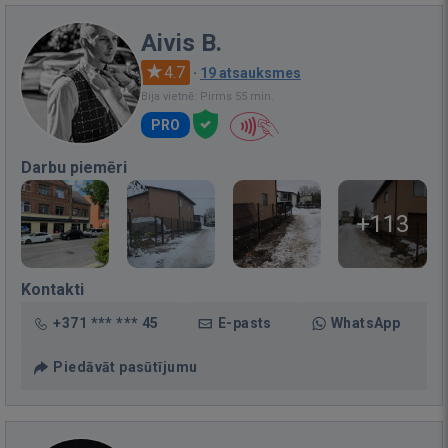
Aivis B.
4.7
·
19 atsauksmes
Bija vietnē: Pirms 55 min.
PRO
Darbu piemēri
+113
Kontakti
+371 *** *** 45
E-pasts
WhatsApp
Piedāvāt pasūtījumu