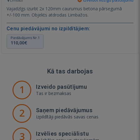
Limbaži
Vajadzīgs izurbt 2x 120mm caurumus betona pārsegumā
+/-100 mm. Objekts atdrodas Limbažos.
Cenu piedāvājumi no izpildītājiem:
Piedāvājums Nr.1
110,00€
Kā tas darbojas
1
Izveido pasūtījumu
Tas ir bezmaksas
2
Saņem piedāvājumus
Izpildītāji piedāvās savas cenas
3
Izvēlies speciālistu