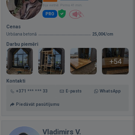
Bija vietnē: Pirms 41 min.
PRO
Cenas
Urbšana betonā
25,00€/cm
Darbu piemēri
+54
Kontakti
+371 *** *** 33
E-pasts
WhatsApp
Piedāvāt pasūtījumu
Vladimirs V.