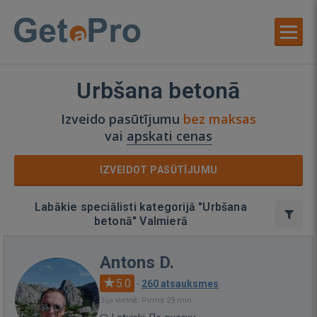
Urbšana betonā
Izveido pasūtījumu
bez maksas
vai
apskati cenas
IZVEIDOT PASŪTĪJUMU
Labākie speciālisti kategorijā "Urbšana
betonā" Valmierā
Antons D.
5.0
·
260 atsauksmes
Bija vietnē: Pirms 29 min.