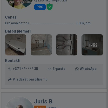
Latviski, По-русски
PRO
Cenas
Urbšana betonā
3,00€/cm
Darbu piemēri
+48
Kontakti
+371 *** *** 35
E-pasts
WhatsApp
Piedāvāt pasūtījumu
Juris B.