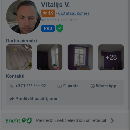
Vitalijs V.
4.9
·
623 atsauksmes
Bija vietnē: Pirms 10 min.
PRO
Darbu piemēri
+28
Kontakti
+371 *** *** 92
E-pasts
WhatsApp
Piedāvāt pasūtījumu
Pieslēdz Enefit elektrību un ietaupi!