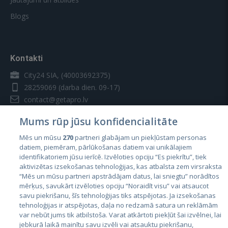
Blogs
Kontakti
City24 SIA, (40003692375)
28259069
(darba dien. 09-17)
contact@getapro.lv
Mums rūp jūsu konfidencialitāte
Mēs un mūsu
270
partneri glabājam un piekļūstam personas
datiem, piemēram, pārlūkošanas datiem vai unikālajiem
identifikatoriem jūsu ierīcē. Izvēloties opciju “Es piekrītu”, tiek
Valstis
aktivizētas izsekošanas tehnoloģijas, kas atbalsta zem virsraksta
Igaunija
“Mēs un mūsu partneri apstrādājam datus, lai sniegtu” norādītos
mērķus, savukārt izvēloties opciju “Noraidīt visu” vai atsaucot
Latvija
savu piekrišanu, šīs tehnoloģijas tiks atspējotas. Ja izsekošanas
tehnoloģijas ir atspējotas, daļa no redzamā satura un reklāmām
Lietuva
var nebūt jums tik atbilstoša. Varat atkārtoti piekļūt šai izvēlnei, lai
jebkurā laikā mainītu savu izvēli vai atsauktu piekrišanu,