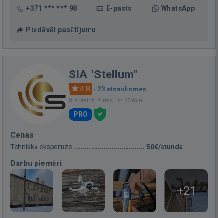
+371 *** *** 98
E-pasts
WhatsApp
Piedāvāt pasūtījumu
SIA "Stellum"
4.8
·
23 atsauksmes
Bija vietnē: Pirms 1st. 27 min.
PRO
Cenas
Tehniskā ekspertīze
50€/stunda
Darbu piemēri
+21