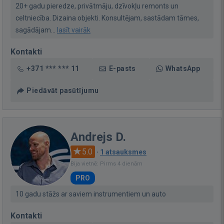
20+ gadu pieredze, privātmāju, dzīvokļu remonts un
celtniecība. Dizaina objekti. Konsultējam, sastādam tāmes,
sagādājam...
lasīt vairāk
Kontakti
+371 *** *** 11
E-pasts
WhatsApp
Piedāvāt pasūtījumu
Andrejs D.
5.0
·
1 atsauksmes
Bija vietnē: Pirms 4 dienām
PRO
10 gadu stāžs ar saviem instrumentiem un auto
Kontakti