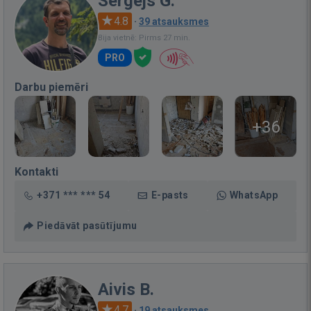
Sergejs G.
4.8
·
39 atsauksmes
Bija vietnē: Pirms 27 min.
PRO
Darbu piemēri
+36
Kontakti
+371 *** *** 54
E-pasts
WhatsApp
Piedāvāt pasūtījumu
Aivis B.
4.7
·
19 atsauksmes