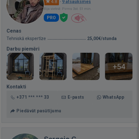
4.8
·
9 atsauksmes
Bija vietnē: Pirms 3st. 51 min.
PRO
Cenas
Tehniskā ekspertīze
25,00€/stunda
Darbu piemēri
+54
Kontakti
+371 *** *** 33
E-pasts
WhatsApp
Piedāvāt pasūtījumu