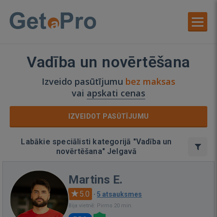
Vadība un novērtēšana
Izveido pasūtījumu
bez maksas
vai
apskati cenas
IZVEIDOT PASŪTĪJUMU
Labākie speciālisti kategorijā "Vadība un
novērtēšana" Jelgavā
Martins E.
5.0
·
5 atsauksmes
Bija vietnē: Pirms 20 min.