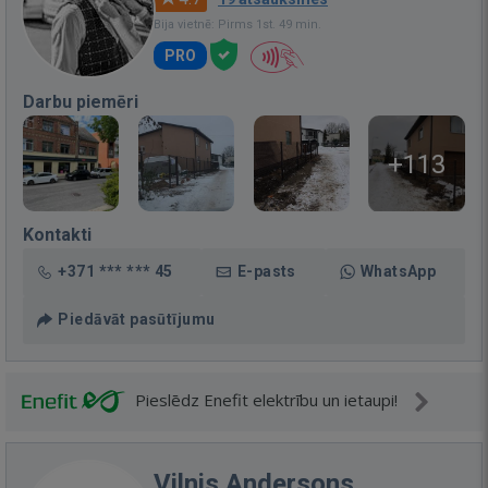
Bija vietnē: Pirms 1st. 49 min.
PRO
Darbu piemēri
+113
Kontakti
+371 *** *** 45
E-pasts
WhatsApp
Piedāvāt pasūtījumu
Pieslēdz Enefit elektrību un ietaupi!
Vilnis Andersons