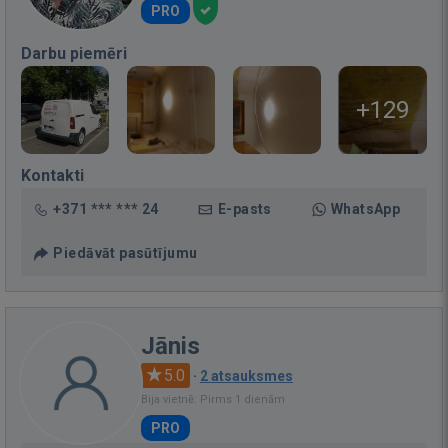
PRO
Darbu piemēri
+129
Kontakti
+371 *** *** 24
E-pasts
WhatsApp
Piedāvāt pasūtījumu
Jānis
5.0
·
2 atsauksmes
Bija vietnē: Pirms 1 dienām
PRO