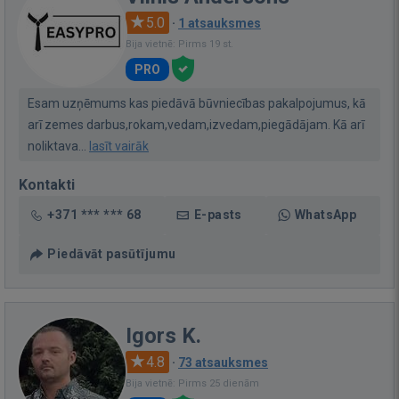
5.0
·
1 atsauksmes
Bija vietnē: Pirms 19 st.
PRO
Esam uzņēmums kas piedāvā būvniecības pakalpojumus, kā
arī zemes darbus,rokam,vedam,izvedam,piegādājam. Kā arī
noliktava...
lasīt vairāk
Kontakti
+371 *** *** 68
E-pasts
WhatsApp
Piedāvāt pasūtījumu
Igors K.
4.8
·
73 atsauksmes
Bija vietnē: Pirms 25 dienām