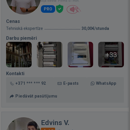
Bija vietnē: Pirms 51 min.
PRO
Cenas
Tehniskā ekspertīze
30,00€/stunda
Darbu piemēri
+33
Kontakti
+371 *** *** 92
E-pasts
WhatsApp
Piedāvāt pasūtījumu
Edvins V.