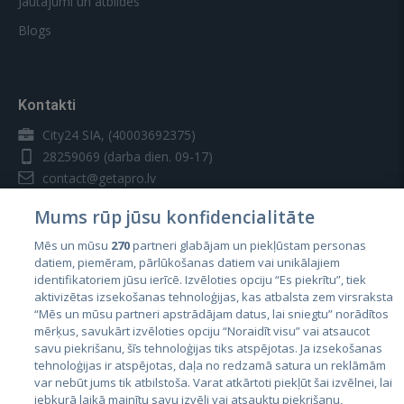
Jautājumi un atbildes
Blogs
Kontakti
City24 SIA, (40003692375)
28259069
(darba dien. 09-17)
contact@getapro.lv
Mums rūp jūsu konfidencialitāte
Mēs un mūsu
270
partneri glabājam un piekļūstam personas
datiem, piemēram, pārlūkošanas datiem vai unikālajiem
identifikatoriem jūsu ierīcē. Izvēloties opciju “Es piekrītu”, tiek
Valstis
aktivizētas izsekošanas tehnoloģijas, kas atbalsta zem virsraksta
Igaunija
“Mēs un mūsu partneri apstrādājam datus, lai sniegtu” norādītos
mērķus, savukārt izvēloties opciju “Noraidīt visu” vai atsaucot
Latvija
savu piekrišanu, šīs tehnoloģijas tiks atspējotas. Ja izsekošanas
tehnoloģijas ir atspējotas, daļa no redzamā satura un reklāmām
Lietuva
var nebūt jums tik atbilstoša. Varat atkārtoti piekļūt šai izvēlnei, lai
jebkurā laikā mainītu savu izvēli vai atsauktu piekrišanu,