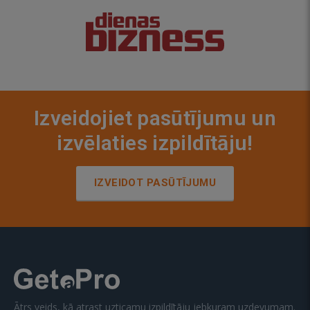
Izveidojiet pasūtījumu un
izvēlaties izpildītāju!
IZVEIDOT PASŪTĪJUMU
Ātrs veids, kā atrast uzticamu izpildītāju jebkuram uzdevumam.