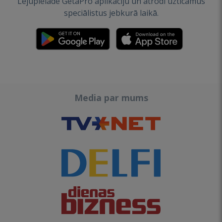
Lejupielādē GetaPro aplikāciju un atrodi uzticamus
speciālistus jebkurā laikā.
Media par mums