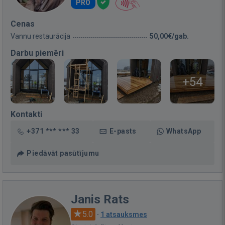
PRO
Cenas
Vannu restaurācija
50,00€/gab.
Darbu piemēri
+54
Kontakti
+371 *** *** 33
E-pasts
WhatsApp
Piedāvāt pasūtījumu
Janis Rats
5.0
·
1 atsauksmes