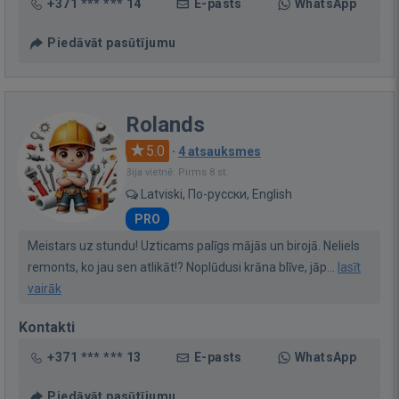
+371 *** *** 14
E-pasts
WhatsApp
Piedāvāt pasūtījumu
Rolands
5.0
·
4 atsauksmes
Bija vietnē: Pirms 8 st.
Latviski, По-русски, English
PRO
Meistars uz stundu! Uzticams palīgs mājās un birojā. Neliels
remonts, ko jau sen atlikāt!? Noplūdusi krāna blīve, jāp...
lasīt
vairāk
Kontakti
+371 *** *** 13
E-pasts
WhatsApp
Piedāvāt pasūtījumu