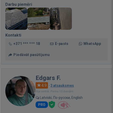
Darbu piemēri
Kontakti
+371 *** *** 18
E-pasts
WhatsApp
Piedāvāt pasūtījumu
Edgars F.
4.9
·
3 atsauksmes
Bija vietnē: Pirms 13 dienām
Latviski, По-русски, English
PRO