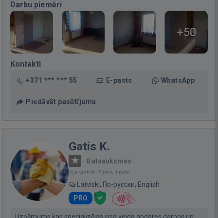
Darbu piemēri
+50
Kontakti
+371 *** *** 55
E-pasts
WhatsApp
Piedāvāt pasūtījumu
Gatis K.
·
0 atsauksmes
Bija vietnē: Pirms 4 mēn.
Latviski, По-русски, English
PRO
Uzņēmums kas specializējas visa veida apdares darbos un