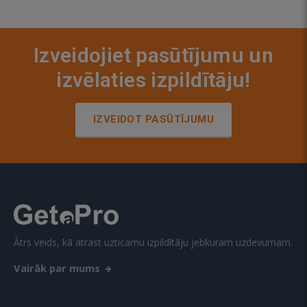
Izveidojiet pasūtījumu un
izvēlaties izpildītāju!
IZVEIDOT PASŪTĪJUMU
Ātrs veids, kā atrast uzticamu izpildītāju jebkuram uzdevumam.
Vairāk par mums