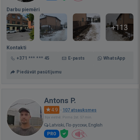
Darbu piemēri
+113
Kontakti
+371 *** *** 45
E-pasts
WhatsApp
Piedāvāt pasūtījumu
Antons P.
4.9
·
107 atsauksmes
Bija vietnē: Pirms 2st. 57 min.
Latviski, По-русски, English
PRO