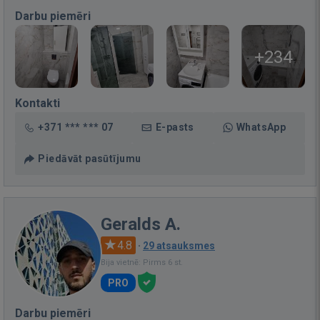
Darbu piemēri
+234
Kontakti
+371 *** *** 07
E-pasts
WhatsApp
Piedāvāt pasūtījumu
Geralds A.
4.8
·
29 atsauksmes
Bija vietnē: Pirms 6 st.
PRO
Darbu piemēri