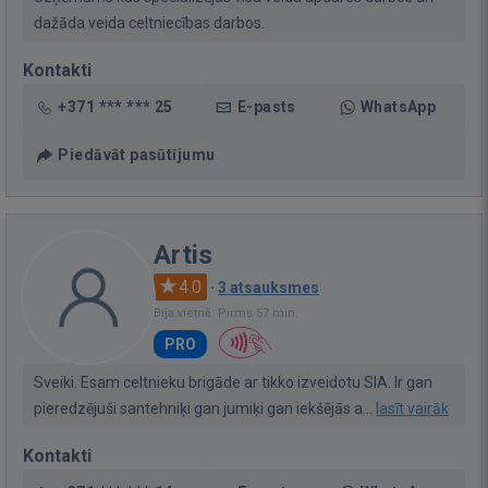
dažāda veida celtniecības darbos.
Kontakti
+371 *** *** 25
E-pasts
WhatsApp
Piedāvāt pasūtījumu
Artis
4.0
·
3 atsauksmes
Bija vietnē: Pirms 57 min.
PRO
Sveiki. Esam celtnieku brigāde ar tikko izveidotu SIA. Ir gan
pieredzējuši santehniķi gan jumiķi gan iekšējās a...
lasīt vairāk
Kontakti