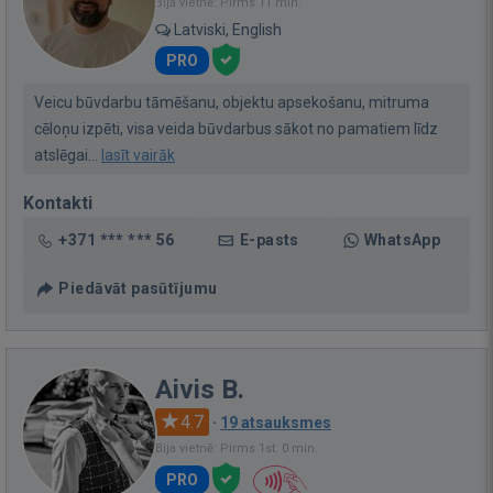
Bija vietnē: Pirms 11 min.
Latviski, English
PRO
Veicu būvdarbu tāmēšanu, objektu apsekošanu, mitruma
cēloņu izpēti, visa veida būvdarbus sākot no pamatiem līdz
atslēgai...
lasīt vairāk
Kontakti
+371 *** *** 56
E-pasts
WhatsApp
Piedāvāt pasūtījumu
Aivis B.
4.7
·
19 atsauksmes
Bija vietnē: Pirms 1st. 0 min.
PRO