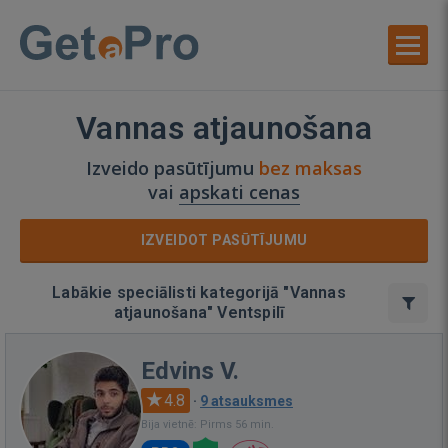
Vannas atjaunošana
Izveido pasūtījumu
bez maksas
vai
apskati cenas
IZVEIDOT PASŪTĪJUMU
Labākie speciālisti kategorijā "Vannas
atjaunošana" Ventspilī
Edvins V.
4.8
·
9 atsauksmes
Bija vietnē: Pirms 56 min.