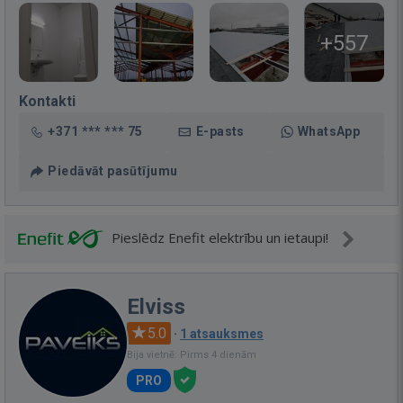
+557
Kontakti
+371 *** *** 75
E-pasts
WhatsApp
Piedāvāt pasūtījumu
Pieslēdz Enefit elektrību un ietaupi!
Elviss
5.0
·
1 atsauksmes
Bija vietnē: Pirms 4 dienām
PRO