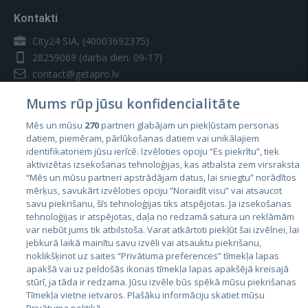
Kontakti
City24 SIA, (40003692375)
28259069
(darba dien. 09-17)
contact@getapro.lv
Mums rūp jūsu konfidencialitāte
Mēs un mūsu
270
partneri glabājam un piekļūstam personas
datiem, piemēram, pārlūkošanas datiem vai unikālajiem
identifikatoriem jūsu ierīcē. Izvēloties opciju “Es piekrītu”, tiek
Valstis
aktivizētas izsekošanas tehnoloģijas, kas atbalsta zem virsraksta
Igaunija
“Mēs un mūsu partneri apstrādājam datus, lai sniegtu” norādītos
mērķus, savukārt izvēloties opciju “Noraidīt visu” vai atsaucot
Latvija
savu piekrišanu, šīs tehnoloģijas tiks atspējotas. Ja izsekošanas
tehnoloģijas ir atspējotas, daļa no redzamā satura un reklāmām
Lietuva
var nebūt jums tik atbilstoša. Varat atkārtoti piekļūt šai izvēlnei, lai
jebkurā laikā mainītu savu izvēli vai atsauktu piekrišanu,
noklikšķinot uz saites “Privātuma preferences” tīmekļa lapas
apakšā vai uz peldošās ikonas tīmekļa lapas apakšējā kreisajā
stūrī, ja tāda ir redzama. Jūsu izvēle būs spēkā mūsu piekrišanas
Tīmekļa vietne ietvaros. Plašāku informāciju skatiet mūsu