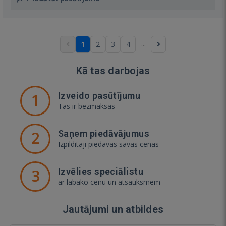
...
1
2
3
4
Kā tas darbojas
1
Izveido pasūtījumu
Tas ir bezmaksas
2
Saņem piedāvājumus
Izpildītāji piedāvās savas cenas
3
Izvēlies speciālistu
ar labāko cenu un atsauksmēm
Jautājumi un atbildes