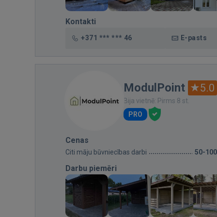
Kontakti
+371 *** *** 46
E-pasts
ModulPoint
5.0
Bija vietnē: Pirms 8 st.
PRO
Cenas
Citi māju būvniecības darbi
50-10
Darbu piemēri