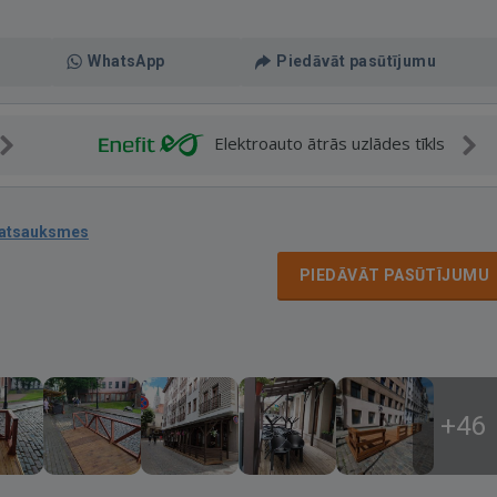
WhatsApp
Piedāvāt pasūtījumu
Elektroauto ātrās uzlādes tīkls
 atsauksmes
PIEDĀVĀT PASŪTĪJUMU
+46