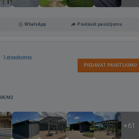
WhatsApp
Piedāvāt pasūtījumu
·
1 atsauksmes
PIEDĀVĀT PASŪTĪJUMU
00€/M2
+61