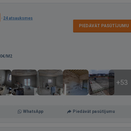
·
24 atsauksmes
PIEDĀVĀT PASŪTĪJUMU
00€/M2
+53
WhatsApp
Piedāvāt pasūtījumu