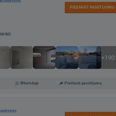
 atsauksmes
PIEDĀVĀT PASŪTĪJUMU
00€/M2
+190
WhatsApp
Piedāvāt pasūtījumu
tsauksmes