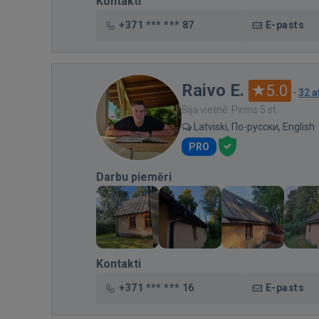
Kontakti
+371 *** *** 87
E-pasts
Raivo E.
5.0
·
32 
Bija vietnē: Pirms 5 st.
Latviski, По-русски, English
PRO
Darbu piemēri
Kontakti
+371 *** *** 16
E-pasts