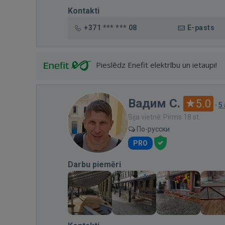
Kontakti
+371 *** *** 08
E-pasts
Pieslēdz Enefit elektrību un ietaupi!
Вадим С.
5.0
·
5
Bija vietnē: Pirms 18 st.
По-русски
PRO
Darbu piemēri