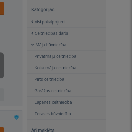
Kategorijas
Visi pakalpojumi
Celtniecības darbi
Māju būvniecība
Privātmāju celtniecība
Koka māju celtniecība
Pirts celtniecība
Garāžas celtniecība
Lapenes celtniecība
Terases būvniecība
Arī meklēts