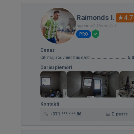
Raimonds I.
4.7
Bija vietnē: Pirms 7 st.
PRO
Cenas
Citi māju būvniecības darbi
5,
Darbu piemēri
Kontakti
+371 *** *** 86
E-pasts