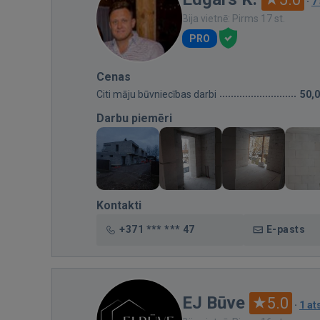
·
7
Bija vietnē: Pirms 17 st.
PRO
Cenas
Citi māju būvniecības darbi
50,
Darbu piemēri
Kontakti
+371 *** *** 47
E-pasts
EJ Būve
5.0
·
1 a