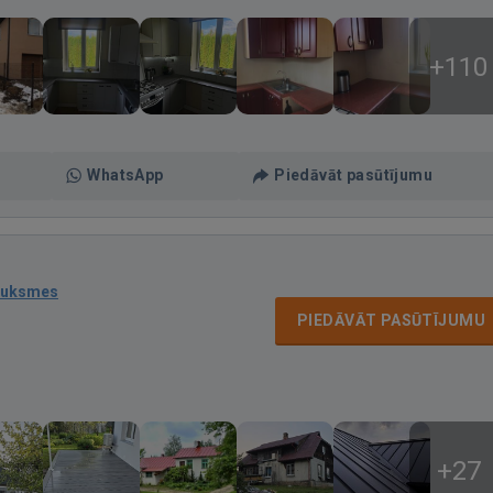
+110
WhatsApp
Piedāvāt pasūtījumu
auksmes
PIEDĀVĀT PASŪTĪJUMU
+27