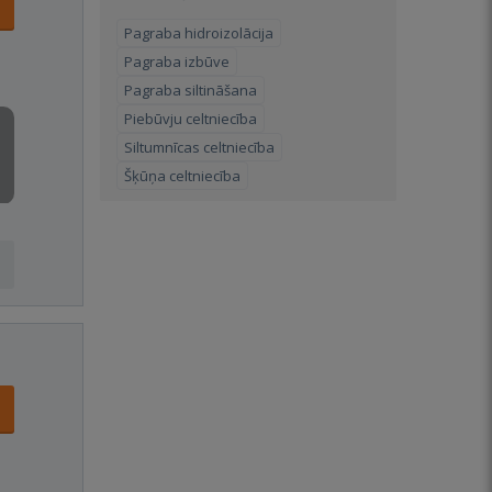
Pagraba hidroizolācija
Pagraba izbūve
Pagraba siltināšana
Piebūvju celtniecība
Siltumnīcas celtniecība
Šķūņa celtniecība