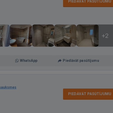
PIEDĀVĀT PASŪTĪJUMU
+2
WhatsApp
Piedāvāt pasūtījumu
tsauksmes
PIEDĀVĀT PASŪTĪJUMU