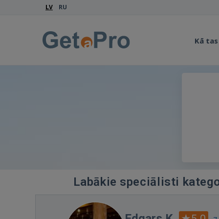
LV
RU
Kā tas
Labākie speciālisti katego
Edgars K.
5.0