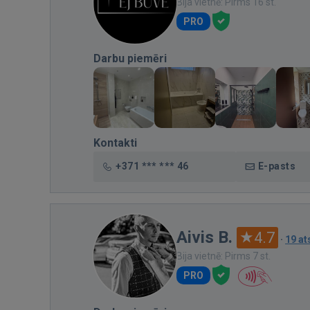
Bija vietnē: Pirms 16 st.
PRO
Darbu piemēri
Kontakti
+371 *** *** 46
E-pasts
Aivis B.
4.7
·
19 a
Bija vietnē: Pirms 7 st.
PRO