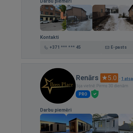
Darbu piemēri
Kontakti
+371 *** *** 45
E-pasts
Renārs
5.0
·
1 ats
Bija vietnē: Pirms 30 dienām
PRO
Darbu piemēri