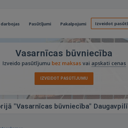
Izveidot pasūt
 darbojas
Pasūtījumi
Pakalpojumi
Vasarnīcas būvniecība
Izveido pasūtījumu
bez maksas
vai
apskati cenas
IZVEIDOT PASŪTĪJUMU
rijā "Vasarnīcas būvniecība" Daugavpilī