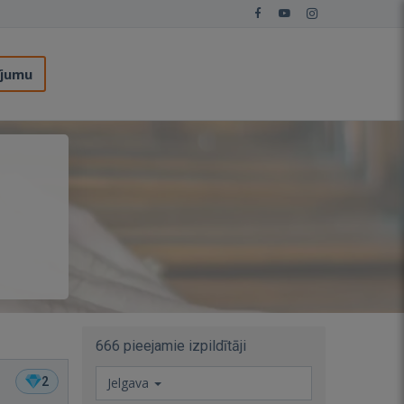
ījumu
ā
666 pieejamie izpildītāji
2
Jelgava