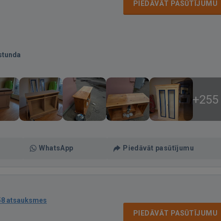
PIEDĀVĀT PASŪTĪJUMU
stunda
+255
WhatsApp
Piedāvāt pasūtījumu
58 atsauksmes
PIEDĀVĀT PASŪTĪJUMU