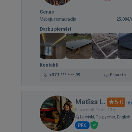
Cenas
Mēbeļu restaurācija
25,00€/
Darbu piemēri
Kontakti
+371 *** *** 99
E-pasts
Matīss L.
5.0
·
6
Bija vietnē: Pirms 13 st.
Latviski, По-русски, English
PRO