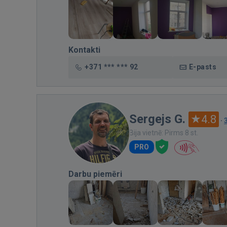
Kontakti
+371 *** *** 92
E-pasts
Sergejs G.
4.8
·
Bija vietnē: Pirms 8 st.
PRO
Darbu piemēri