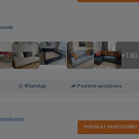
stunda
+160
WhatsApp
Piedāvāt pasūtījumu
atsauksmes
PIEDĀVĀT PASŪTĪJUMU