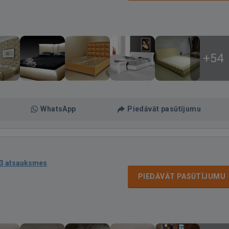
+54
WhatsApp
Piedāvāt pasūtījumu
3 atsauksmes
PIEDĀVĀT PASŪTĪJUMU