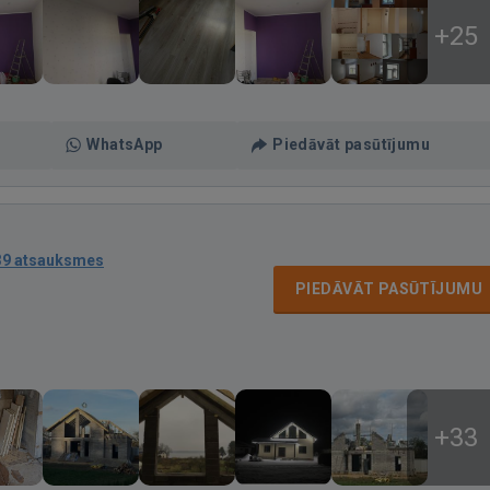
+25
WhatsApp
Piedāvāt pasūtījumu
39 atsauksmes
PIEDĀVĀT PASŪTĪJUMU
+33