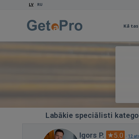
LV
RU
Kā tas
Labākie speciālisti kateg
Igors P.
5.0
·
12 a