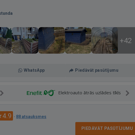
stunda
+42
WhatsApp
Piedāvāt pasūtījumu
Elektroauto ātrās uzlādes tīkls
4.9
·
88 atsauksmes
PIEDĀVĀT PASŪTĪJUMU