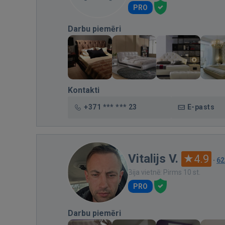
PRO
Darbu piemēri
Kontakti
+371 *** *** 23
E-pasts
Vitalijs V.
4.9
·
62
Bija vietnē: Pirms 10 st.
PRO
Darbu piemēri