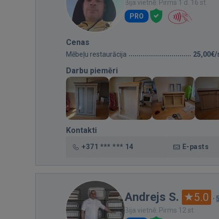
Bija vietnē: Pirms 1 d. 16 st.
PRO
Cenas
Mēbeļu restaurācija
25,00€/
Darbu piemēri
Kontakti
+371 *** *** 14
E-pasts
Andrejs S.
5.0
·
Bija vietnē: Pirms 12 st.