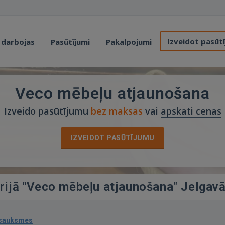
Izveidot pasūt
 darbojas
Pasūtījumi
Pakalpojumi
Veco mēbeļu atjaunošana
Izveido pasūtījumu
bez maksas
vai
apskati cenas
IZVEIDOT PASŪTĪJUMU
orijā "Veco mēbeļu atjaunošana" Jelgav
tsauksmes