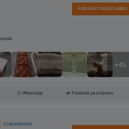
PIEDĀVĀT PASŪTĪJUMU
stunda
+45
WhatsApp
Piedāvāt pasūtījumu
·
21 atsauksmes