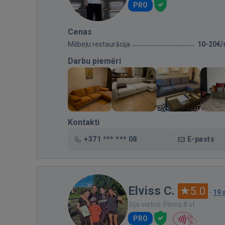
PRO
Cenas
Mēbeļu restaurācija
10-20€/
Darbu piemēri
Kontakti
+371 *** *** 08
E-pasts
Elviss C.
5.0
·
19 
Bija vietnē: Pirms 8 st.
PRO