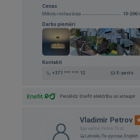
Cenas
Mēbeļu restaurācija
10-20€/
Darbu piemēri
Kontakti
+371 *** *** 12
E-pasts
Pieslēdz Enefit elektrību un ietaupi!
Vladimir Petrov
Bija vietnē: Pirms 15 st.
Latviski, По-русски, English