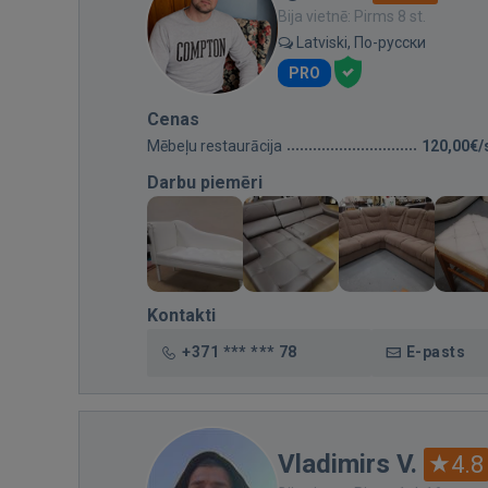
Bija vietnē: Pirms 8 st.
Latviski, По-русски
PRO
Cenas
Mēbeļu restaurācija
120,00€/
Darbu piemēri
Kontakti
+371 *** *** 78
E-pasts
Vladimirs V.
4.8