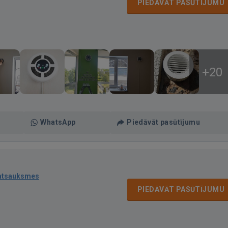
PIEDĀVĀT PASŪTĪJUMU
+20
WhatsApp
Piedāvāt pasūtījumu
atsauksmes
PIEDĀVĀT PASŪTĪJUMU