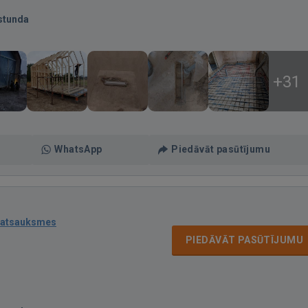
stunda
+31
WhatsApp
Piedāvāt pasūtījumu
 atsauksmes
PIEDĀVĀT PASŪTĪJUMU