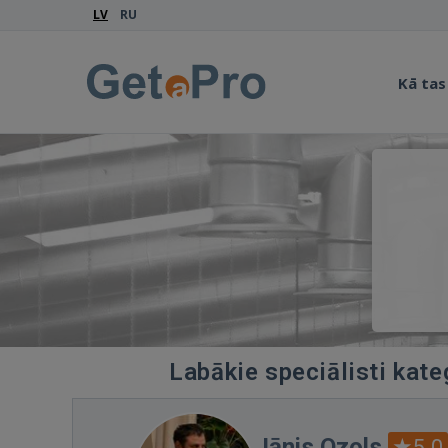
LV
RU
Kā tas
Labākie speciālisti kate
Jānis Ozols
5.0