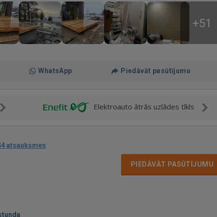
+51
WhatsApp
Piedāvāt pasūtījumu
Elektroauto ātrās uzlādes tīkls
44 atsauksmes
PIEDĀVĀT PASŪTĪJUMU
stunda