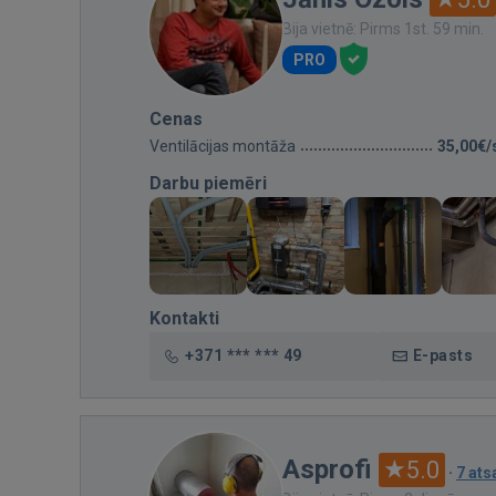
Bija vietnē: Pirms 1st. 59 min.
PRO
Cenas
Ventilācijas montāža
35,00€/
Darbu piemēri
Kontakti
+371 *** *** 49
E-pasts
Asprofi
5.0
·
7 at