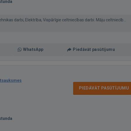
stunda
ikas darbi, Elektrība, Vispārīgie celtniecības darbi. Māju celtniecīb...
WhatsApp
Piedāvāt pasūtījumu
atsauksmes
PIEDĀVĀT PASŪTĪJUMU
stunda