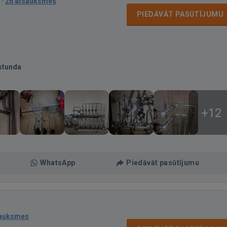
·
26 atsauksmes
PIEDĀVĀT PASŪTĪJUMU
stunda
+12
WhatsApp
Piedāvāt pasūtījumu
sauksmes