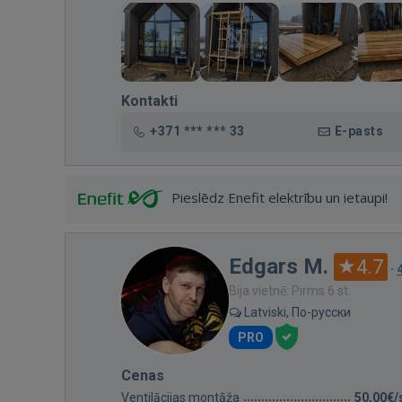
Kontakti
+371 *** *** 33
E-pasts
Pieslēdz Enefit elektrību un ietaupi!
Edgars M.
4.7
·
Bija vietnē: Pirms 6 st.
Latviski, По-русски
PRO
Cenas
Ventilācijas montāža
50,00€/