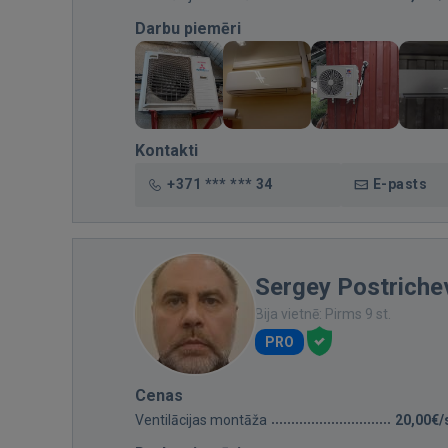
Darbu piemēri
Kontakti
+371 *** *** 34
E-pasts
Sergey Postriche
Bija vietnē: Pirms 9 st.
PRO
Cenas
Ventilācijas montāža
20,00€/