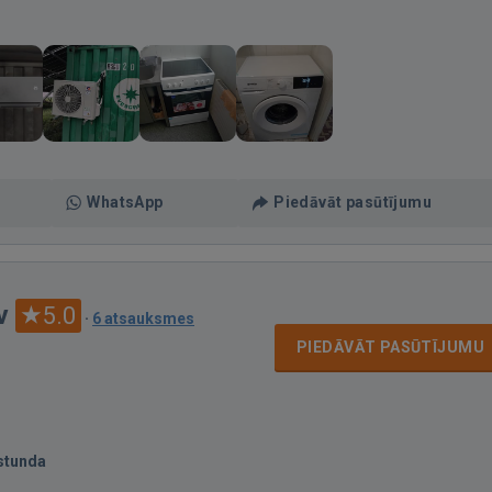
WhatsApp
Piedāvāt pasūtījumu
v
5.0
·
6 atsauksmes
PIEDĀVĀT PASŪTĪJUMU
stunda