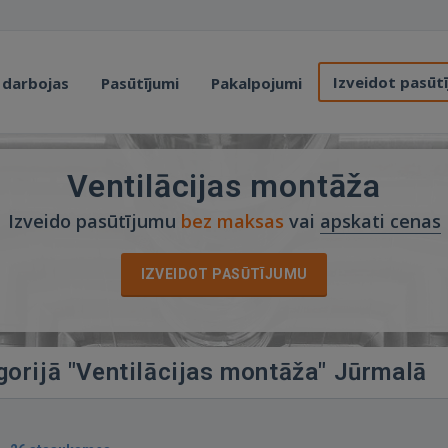
Izveidot pasūt
 darbojas
Pasūtījumi
Pakalpojumi
Ventilācijas montāža
Izveido pasūtījumu
bez maksas
vai
apskati cenas
IZVEIDOT PASŪTĪJUMU
gorijā "Ventilācijas montāža" Jūrmalā