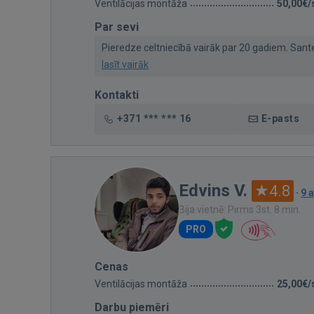
Ventilācijas montāža
50,00€/
Par sevi
Pieredze celtniecībā vairāk par 20 gadiem. Santehn
lasīt vairāk
Kontakti
+371 *** *** 16
E-pasts
Edvins V.
4.8
·
9 
Bija vietnē: Pirms 3st. 8 min.
PRO
Cenas
Ventilācijas montāža
25,00€/
Darbu piemēri