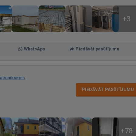
+3
WhatsApp
Piedāvāt pasūtījumu
 atsauksmes
PIEDĀVĀT PASŪTĪJUMU
+78