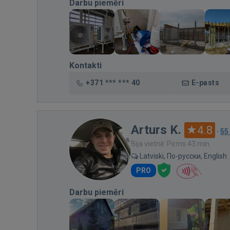
Darbu piemēri
Kontakti
+371 *** *** 40
E-pasts
Arturs K.
4.8
·
55
Bija vietnē: Pirms 43 min.
Latviski, По-русски, English
PRO
Darbu piemēri