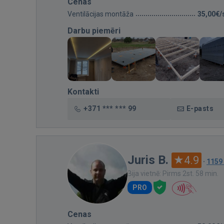
Cenas
Ventilācijas montāža
35,00€/
Darbu piemēri
Kontakti
+371 *** *** 99
E-pasts
Juris B.
4.9
·
1159
Bija vietnē: Pirms 2st. 58 min.
PRO
Cenas