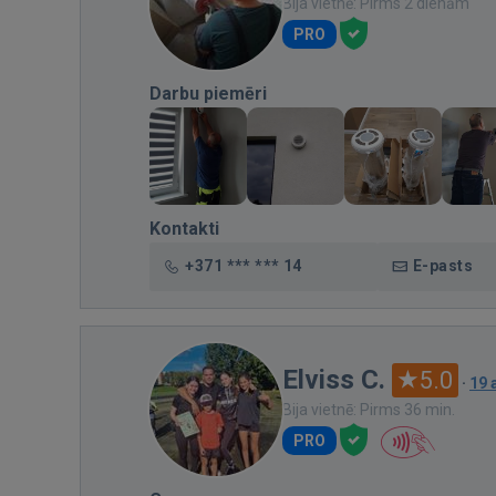
Bija vietnē: Pirms 2 dienām
PRO
Darbu piemēri
Kontakti
+371 *** *** 14
E-pasts
Elviss C.
5.0
·
19 
Bija vietnē: Pirms 36 min.
PRO