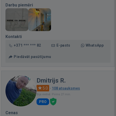
Darbu piemēri
Kontakti
+371 *** *** 82
E-pasts
WhatsApp
Piedāvāt pasūtījumu
Dmitrijs R.
5.0
·
108 atsauksmes
Bija vietnē: Pirms 27 min.
PRO
Cenas