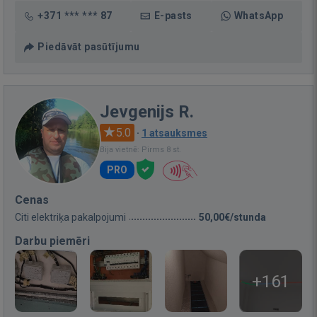
+371 *** *** 87
E-pasts
WhatsApp
Piedāvāt pasūtījumu
Jevgenijs R.
5.0
·
1 atsauksmes
Bija vietnē: Pirms 8 st.
PRO
Cenas
Citi elektriķa pakalpojumi
50,00€/stunda
Darbu piemēri
+161