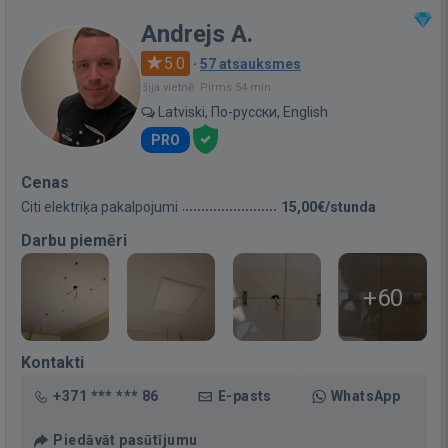
Andrejs A.
5.0
·
57 atsauksmes
Bija vietnē: Pirms 54 min.
Latviski, По-русски, English
PRO
Cenas
Citi elektriķa pakalpojumi
15,00€/stunda
Darbu piemēri
+60
Kontakti
+371 *** *** 86
E-pasts
WhatsApp
Piedāvāt pasūtījumu