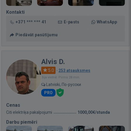
Kontakti
+371 *** *** 41
E-pasts
WhatsApp
Piedāvāt pasūtījumu
Alvis D.
5.0
·
253 atsauksmes
Bija vietnē: Pirms 28 min.
Latviski, По-русски
PRO
Cenas
Citi elektriķa pakalpojumi
1000,00€/stunda
Darbu piemēri