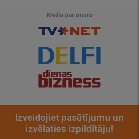
Media par mums
Izveidojiet pasūtījumu un
izvēlaties izpildītāju!