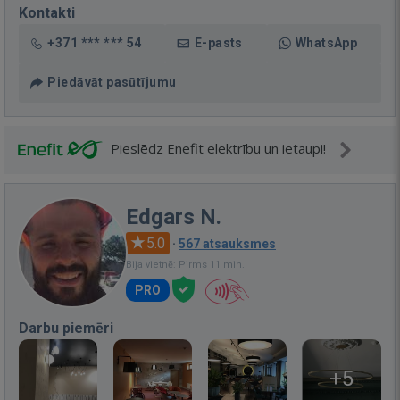
Kontakti
+371 *** *** 54
E-pasts
WhatsApp
Piedāvāt pasūtījumu
Pieslēdz Enefit elektrību un ietaupi!
Edgars N.
5.0
·
567 atsauksmes
Bija vietnē: Pirms 11 min.
PRO
Darbu piemēri
+5