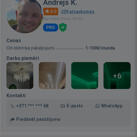
Andrejs K.
4.9
·
209 atsauksmes
Bija vietnē: Pirms 18 min.
PRO
Cenas
Citi elektriķa pakalpojumi
1-100€/stunda
Darbu piemēri
+6
Kontakti
+371 *** *** 68
E-pasts
WhatsApp
Piedāvāt pasūtījumu