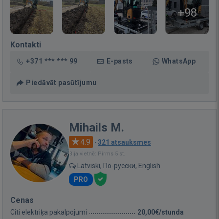
+98
Kontakti
+371 *** *** 99
E-pasts
WhatsApp
Piedāvāt pasūtījumu
Mihails M.
4.9
·
321 atsauksmes
Bija vietnē: Pirms 5 st.
Latviski, По-русски, English
PRO
Cenas
Citi elektriķa pakalpojumi
20,00€/stunda