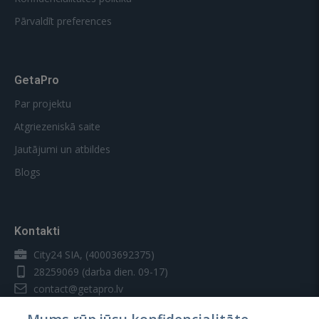
Pārvaldīt preferences
GetaPro
Par projektu
Atgriezeniskā saite
Jautājumi un atbildes
Blogs
Kontakti
City24 SIA, (40003692375)
28259069
(darba dien. 09-17)
contact@getapro.lv