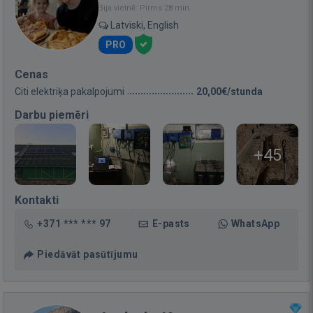
Bija vietnē: Pirms 28 min.
Latviski, English
PRO
Cenas
Citi elektriķa pakalpojumi
20,00€/stunda
Darbu piemēri
+45
Kontakti
+371 *** *** 97
E-pasts
WhatsApp
Piedāvāt pasūtījumu