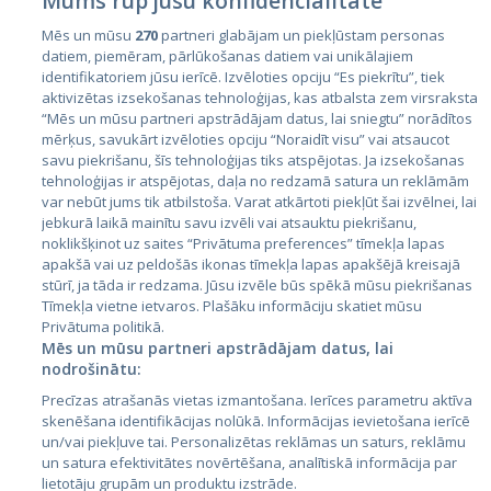
Mums rūp jūsu konfidencialitāte
Mēs un mūsu
270
partneri glabājam un piekļūstam personas
datiem, piemēram, pārlūkošanas datiem vai unikālajiem
identifikatoriem jūsu ierīcē. Izvēloties opciju “Es piekrītu”, tiek
Valstis
aktivizētas izsekošanas tehnoloģijas, kas atbalsta zem virsraksta
Igaunija
“Mēs un mūsu partneri apstrādājam datus, lai sniegtu” norādītos
mērķus, savukārt izvēloties opciju “Noraidīt visu” vai atsaucot
Latvija
savu piekrišanu, šīs tehnoloģijas tiks atspējotas. Ja izsekošanas
tehnoloģijas ir atspējotas, daļa no redzamā satura un reklāmām
Lietuva
var nebūt jums tik atbilstoša. Varat atkārtoti piekļūt šai izvēlnei, lai
jebkurā laikā mainītu savu izvēli vai atsauktu piekrišanu,
noklikšķinot uz saites “Privātuma preferences” tīmekļa lapas
apakšā vai uz peldošās ikonas tīmekļa lapas apakšējā kreisajā
stūrī, ja tāda ir redzama. Jūsu izvēle būs spēkā mūsu piekrišanas
Tīmekļa vietne ietvaros. Plašāku informāciju skatiet mūsu
Privātuma politikā.
Mēs un mūsu partneri apstrādājam datus, lai
nodrošinātu:
City24.lv
CVbankas.lt
Precīzas atrašanās vietas izmantošana. Ierīces parametru aktīva
City24.ee
Kainos.lt
skenēšana identifikācijas nolūkā. Informācijas ievietošana ierīcē
un/vai piekļuve tai. Personalizētas reklāmas un saturs, reklāmu
GetaPro.lv
Paslaugos.lt
un satura efektivitātes novērtēšana, analītiskā informācija par
GetaPro.ee
auto24.ee
lietotāju grupām un produktu izstrāde.