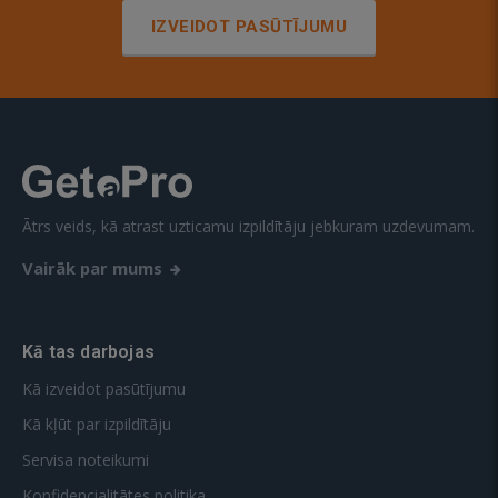
IZVEIDOT PASŪTĪJUMU
Ātrs veids, kā atrast uzticamu izpildītāju jebkuram uzdevumam.
Vairāk par mums
Kā tas darbojas
Kā izveidot pasūtījumu
Kā kļūt par izpildītāju
Servisa noteikumi
Konfidencialitātes politika