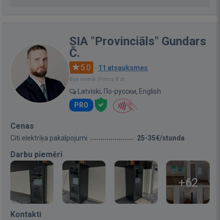
SIA "Provinciāls" Gundars
Č.
5.0
·
11 atsauksmes
Bija vietnē: Pirms 8 st.
Latviski, По-русски, English
PRO
Cenas
Citi elektriķa pakalpojumi
25-35€/stunda
Darbu piemēri
+62
Kontakti