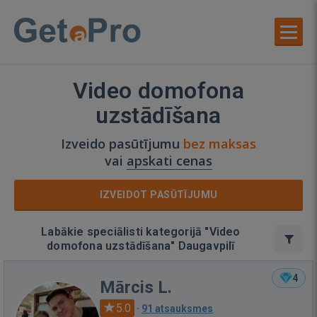
Video domofona
uzstādīšana
Izveido pasūtījumu
bez maksas
vai
apskati cenas
IZVEIDOT PASŪTĪJUMU
Labākie speciālisti kategorijā "Video
domofona uzstādīšana" Daugavpilī
4
Mārcis L.
5.0
·
91 atsauksmes