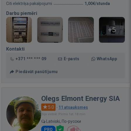
Citi elektriķa pakalpojumi
1,00€/stunda
Darbu piemēri
+5
Kontakti
+371 *** *** 09
E-pasts
WhatsApp
Piedāvāt pasūtījumu
Olegs Elmont Energy SIA
5.0
·
11 atsauksmes
Bija vietnē: Pirms 1st. 18 min.
Latviski, По-русски
PRO