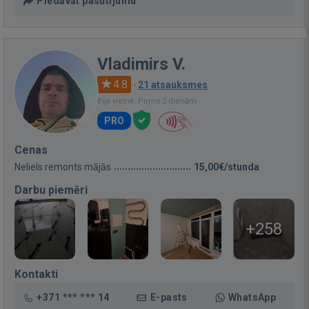
Piedāvāt pasūtījumu
Vladimirs V.
4.8
·
21 atsauksmes
Bija vietnē: Pirms 2 dienām
PRO
Cenas
Neliels remonts mājās
15,00€/stunda
Darbu piemēri
+258
Kontakti
+371 *** *** 14
E-pasts
WhatsApp