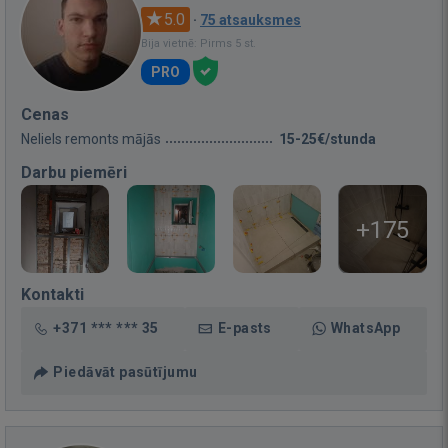
5.0
·
75 atsauksmes
Bija vietnē: Pirms 5 st.
PRO
Cenas
Neliels remonts mājās
15-25€/stunda
Darbu piemēri
+175
Kontakti
+371 *** *** 35
E-pasts
WhatsApp
Piedāvāt pasūtījumu