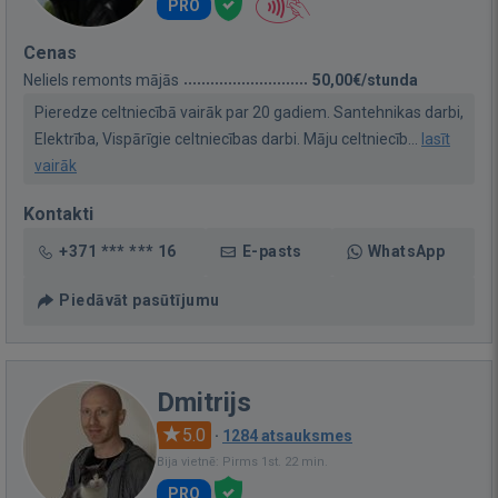
PRO
Cenas
Neliels remonts mājās
50,00€/stunda
Pieredze celtniecībā vairāk par 20 gadiem. Santehnikas darbi,
Elektrība, Vispārīgie celtniecības darbi. Māju celtniecīb...
lasīt
vairāk
Kontakti
+371 *** *** 16
E-pasts
WhatsApp
Piedāvāt pasūtījumu
Dmitrijs
5.0
·
1284 atsauksmes
Bija vietnē: Pirms 1st. 22 min.
PRO