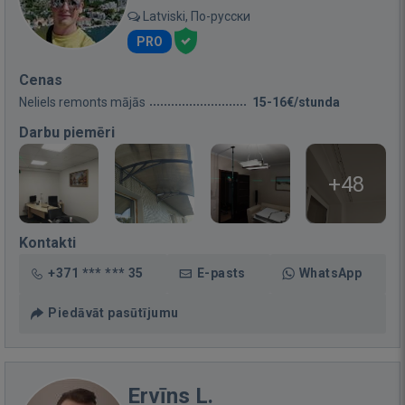
Latviski, По-русски
PRO
Cenas
Neliels remonts mājās
15-16€/stunda
Darbu piemēri
+48
Kontakti
+371 *** *** 35
E-pasts
WhatsApp
Piedāvāt pasūtījumu
Ervīns L.