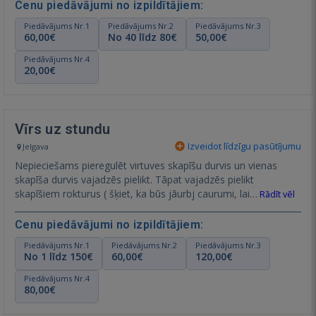
Cenu piedāvājumi no izpildītājiem:
Piedāvājums Nr.1
Piedāvājums Nr.2
Piedāvājums Nr.3
60,00€
No 40 līdz 80€
50,00€
Piedāvājums Nr.4
20,00€
Vīrs uz stundu
Izveidot līdzīgu pasūtījumu
Jelgava
Nepieciešams pieregulēt virtuves skapīšu durvis un vienas
skapīša durvis vajadzēs pielikt. Tāpat vajadzēs pielikt
skapīšiem rokturus ( šķiet, ka būs jāurbj caurumi, lai…
Rādīt vēl
Cenu piedāvājumi no izpildītājiem:
Piedāvājums Nr.1
Piedāvājums Nr.2
Piedāvājums Nr.3
No 1 līdz 150€
60,00€
120,00€
Piedāvājums Nr.4
80,00€