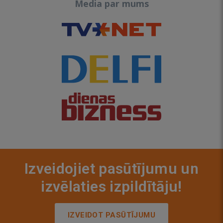
Media par mums
Izveidojiet pasūtījumu un
izvēlaties izpildītāju!
IZVEIDOT PASŪTĪJUMU