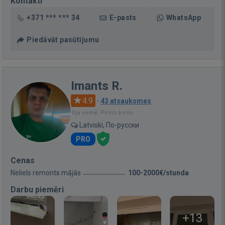
Kontakti
+371 *** *** 34
E-pasts
WhatsApp
Piedāvāt pasūtījumu
Imants R.
4.9
·
43 atsauksmes
Bija vietnē: Pirms 6 min.
Latviski, По-русски
PRO
Cenas
Neliels remonts mājās
100-2000€/stunda
Darbu piemēri
+13