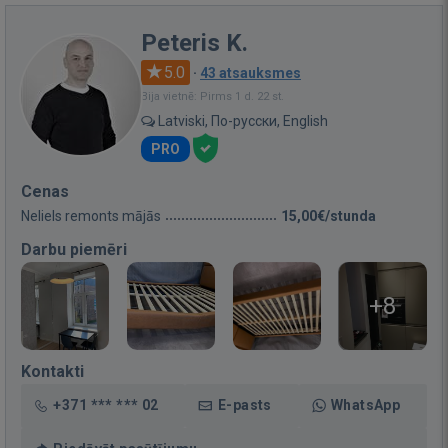
Peteris K.
5.0
·
43 atsauksmes
Bija vietnē: Pirms 1 d. 22 st.
Latviski, По-русски, English
PRO
Cenas
Neliels remonts mājās
15,00€/stunda
Darbu piemēri
+8
Kontakti
+371 *** *** 02
E-pasts
WhatsApp