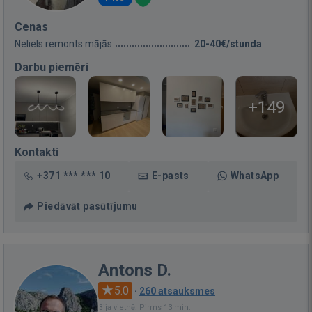
Cenas
Neliels remonts mājās
20-40€/stunda
Darbu piemēri
+149
Kontakti
+371 *** *** 10
E-pasts
WhatsApp
Piedāvāt pasūtījumu
Antons D.
5.0
·
260 atsauksmes
Bija vietnē: Pirms 13 min.