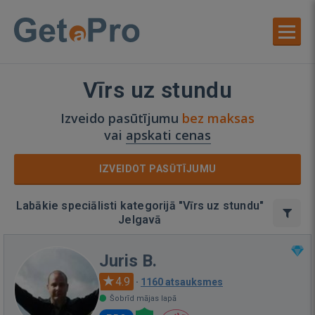
Vīrs uz stundu
Izveido pasūtījumu
bez maksas
vai
apskati cenas
IZVEIDOT PASŪTĪJUMU
Labākie speciālisti kategorijā "Vīrs uz stundu"
Jelgavā
Juris B.
4.9
·
1160 atsauksmes
Šobrīd mājas lapā