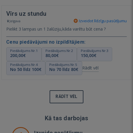
Vīrs uz stundu
Izveidot līdzīgu pasūtījumu
Jelgava
Pielikt 3 lampas un 1 žalūziju,kāda varētu būt cena ?
Cenu piedāvājumi no izpildītājiem:
Piedāvājums Nr.1
Piedāvājums Nr.2
Piedāvājums Nr.3
200,00€
80,00€
150,00€
Piedāvājums Nr.4
Piedāvājums Nr.5
Rādīt vēl
No 50 līdz 100€
No 70 līdz 80€
RĀDĪT VĒL
Kā tas darbojas
Izveido pasūtījumu