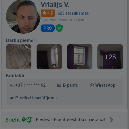
Vitalijs V.
4.9
·
623 atsauksmes
Bija vietnē: Pirms 1st. 44 min.
PRO
Darbu piemēri
+28
Kontakti
+371 *** *** 92
E-pasts
WhatsApp
Piedāvāt pasūtījumu
Pieslēdz Enefit elektrību un ietaupi!