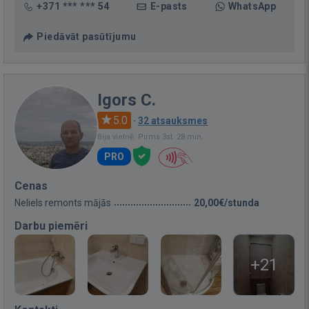
+371 *** *** 54
E-pasts
WhatsApp
Piedāvāt pasūtījumu
Igors C.
5.0
·
32 atsauksmes
Bija vietnē: Pirms 3st. 28 min.
PRO
Cenas
Neliels remonts mājās
20,00€/stunda
Darbu piemēri
+21