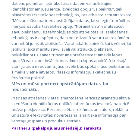
datiem, piemēram, pārlūkošanas datiem vai unikālajiem
identifikatoriem jūsu ierīcē. Izvēloties opciju “Es piekrītu”, tiek
Valstis
aktivizētas izsekošanas tehnoloģijas, kas atbalsta zem virsraksta
Igaunija
“Mēs un mūsu partneri apstrādājam datus, lai sniegtu” norādītos
mērķus, savukārt izvēloties opciju “Noraidīt visu” vai atsaucot
Latvija
savu piekrišanu, šīs tehnoloģijas tiks atspējotas. Ja izsekošanas
tehnoloģijas ir atspējotas, daļa no redzamā satura un reklāmām
Lietuva
var nebūt jums tik atbilstoša. Varat atkārtoti piekļūt šai izvēlnei, lai
jebkurā laikā mainītu savu izvēli vai atsauktu piekrišanu,
noklikšķinot uz saites “Privātuma preferences” tīmekļa lapas
apakšā vai uz peldošās ikonas tīmekļa lapas apakšējā kreisajā
stūrī, ja tāda ir redzama. Jūsu izvēle būs spēkā mūsu piekrišanas
Tīmekļa vietne ietvaros. Plašāku informāciju skatiet mūsu
Privātuma politikā.
Mēs un mūsu partneri apstrādājam datus, lai
nodrošinātu:
City24.lv
CVbankas.lt
Precīzas atrašanās vietas izmantošana. Ierīces parametru aktīva
City24.ee
Kainos.lt
skenēšana identifikācijas nolūkā. Informācijas ievietošana ierīcē
un/vai piekļuve tai. Personalizētas reklāmas un saturs, reklāmu
GetaPro.lv
Paslaugos.lt
un satura efektivitātes novērtēšana, analītiskā informācija par
GetaPro.ee
auto24.ee
lietotāju grupām un produktu izstrāde.
Skelbiu.lt
KV.ee
Partneru (pakalpojumu sniedzēju) saraksts
Autoplius.lt
Osta.ee