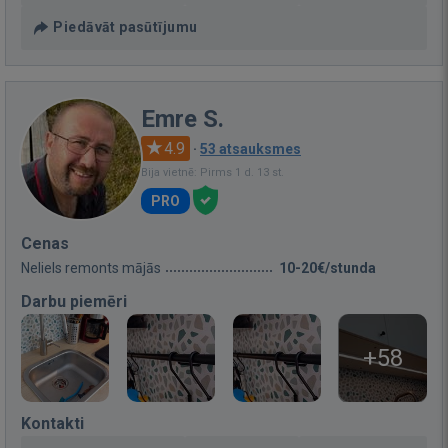
Piedāvāt pasūtījumu
Emre S.
4.9
·
53 atsauksmes
Bija vietnē: Pirms 1 d. 13 st.
PRO
Cenas
Neliels remonts mājās
10-20€/stunda
Darbu piemēri
+58
Kontakti