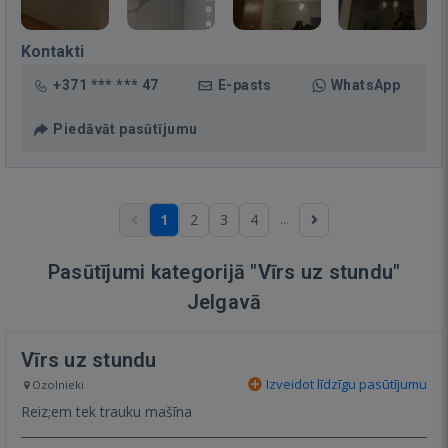
Kontakti
+371 *** *** 47
E-pasts
WhatsApp
Piedāvāt pasūtījumu
...
1
2
3
4
Pasūtījumi kategorijā "Vīrs uz stundu"
Jelgavā
Vīrs uz stundu
Izveidot līdzīgu pasūtījumu
Ozolnieki
Reiz;em tek trauku mašīna