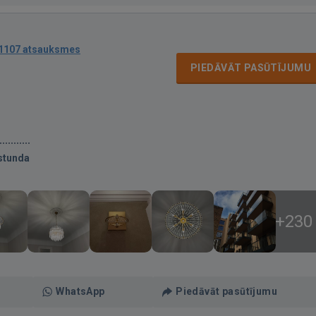
1107 atsauksmes
PIEDĀVĀT PASŪTĪJUMU
stunda
+230
WhatsApp
Piedāvāt pasūtījumu