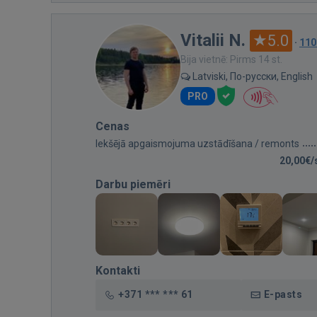
Vitalii N.
5.0
·
110
Bija vietnē: Pirms 14 st.
Latviski, По-русски, English
PRO
Cenas
Iekšējā apgaismojuma uzstādīšana / remonts
20,00€/
Darbu piemēri
Kontakti
+371 *** *** 61
E-pasts