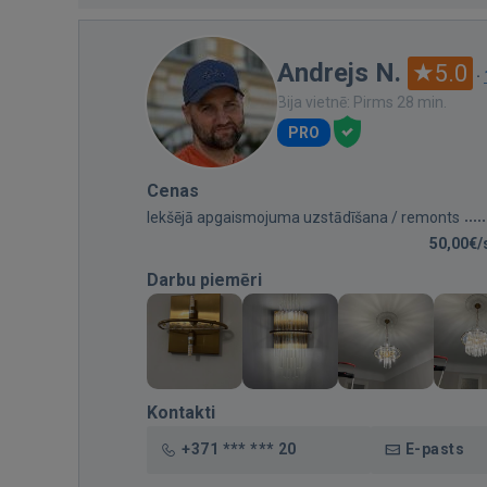
Andrejs N.
5.0
·
Bija vietnē: Pirms 28 min.
PRO
Cenas
Iekšējā apgaismojuma uzstādīšana / remonts
50,00€/
Darbu piemēri
Kontakti
+371 *** *** 20
E-pasts