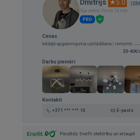
Dmitrijs
5.0
·
1284
Bija vietnē: Pirms 16 min.
PRO
Cenas
Iekšējā apgaismojuma uzstādīšana / remonts
20-40€/
Darbu piemēri
Kontakti
+371 *** *** 10
E-pasts
Pieslēdz Enefit elektrību un ietaupi!