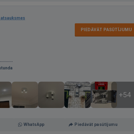
 atsauksmes
PIEDĀVĀT PASŪTĪJUMU
stunda
+54
WhatsApp
Piedāvāt pasūtījumu