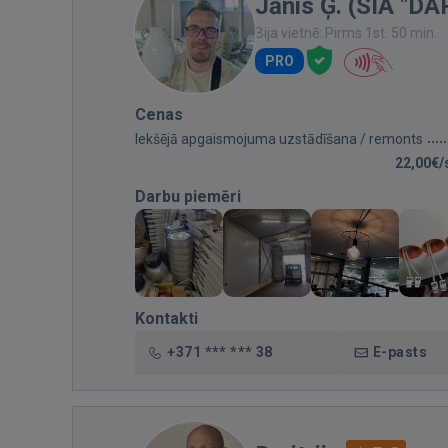
Jānis Ģ. (SIA "D
Bija vietnē: Pirms 1st. 50 min.
PRO
Cenas
Iekšējā apgaismojuma uzstādīšana / remonts
22,00€/
Darbu piemēri
Kontakti
+371 *** *** 38
E-pasts