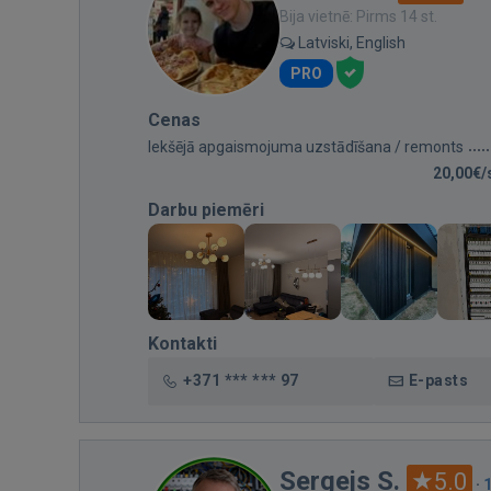
Bija vietnē: Pirms 14 st.
Latviski, English
PRO
Cenas
Iekšējā apgaismojuma uzstādīšana / remonts
20,00€/
Darbu piemēri
Kontakti
+371 *** *** 97
E-pasts
Sergejs S.
5.0
·