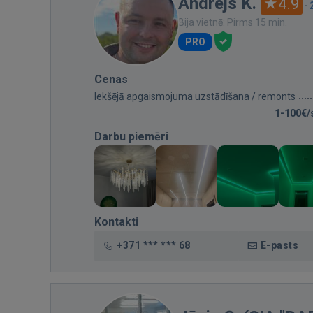
Andrejs K.
4.9
·
Bija vietnē: Pirms 15 min.
PRO
Cenas
Iekšējā apgaismojuma uzstādīšana / remonts
1-100€/
Darbu piemēri
Kontakti
+371 *** *** 68
E-pasts