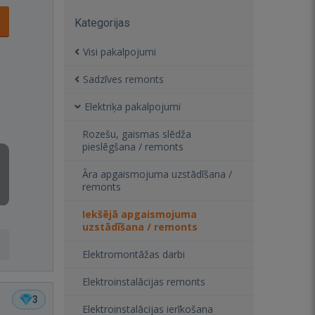
Kategorijas
Visi pakalpojumi
Sadzīves remonts
Elektriķa pakalpojumi
Rozešu, gaismas slēdža
pieslēgšana / remonts
Āra apgaismojuma uzstādīšana /
remonts
Iekšējā apgaismojuma
uzstādīšana / remonts
Elektromontāžas darbi
Elektroinstalācijas remonts
3
Elektroinstalācijas ierīkošana