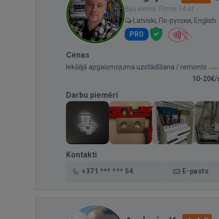
Bija vietnē: Pirms 14 st.
Latviski, По-русски, English
PRO
Cenas
Iekšējā apgaismojuma uzstādīšana / remonts
10-20€/
Darbu piemēri
Kontakti
+371 *** *** 54
E-pasts