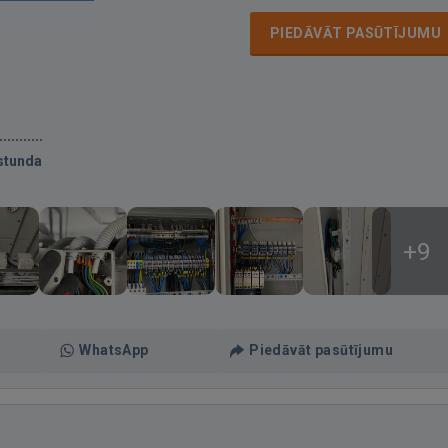
PIEDĀVĀT PASŪTĪJUMU
stunda
+9
WhatsApp
Piedāvāt pasūtījumu