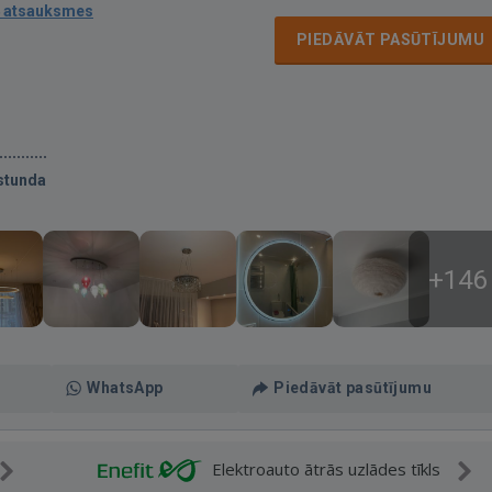
 atsauksmes
PIEDĀVĀT PASŪTĪJUMU
stunda
+146
WhatsApp
Piedāvāt pasūtījumu
Elektroauto ātrās uzlādes tīkls