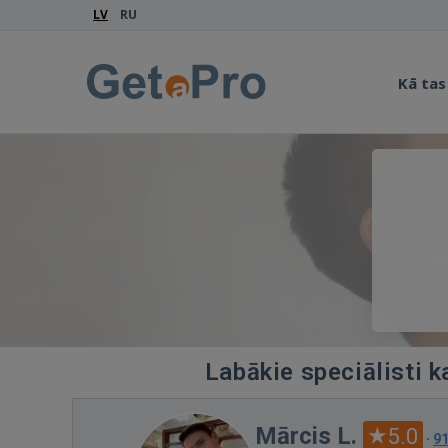
LV
RU
Kā tas
Labākie speciālisti 
Mārcis L.
5.0
·
9