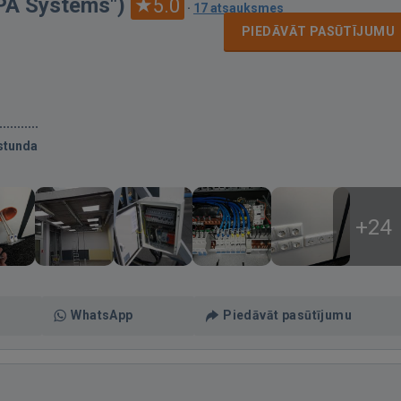
APA Systems")
5.0
·
17 atsauksmes
PIEDĀVĀT PASŪTĪJUMU
stunda
+24
WhatsApp
Piedāvāt pasūtījumu