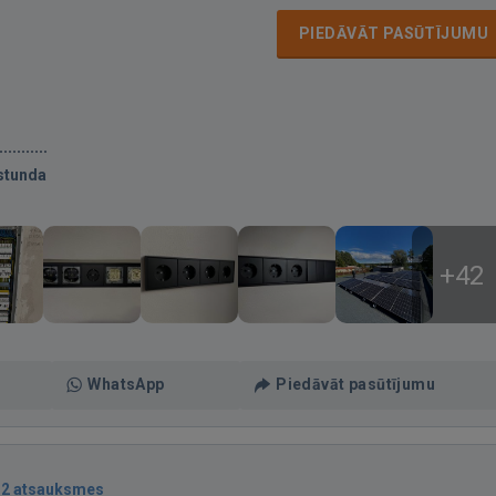
PIEDĀVĀT PASŪTĪJUMU
stunda
+42
WhatsApp
Piedāvāt pasūtījumu
12 atsauksmes