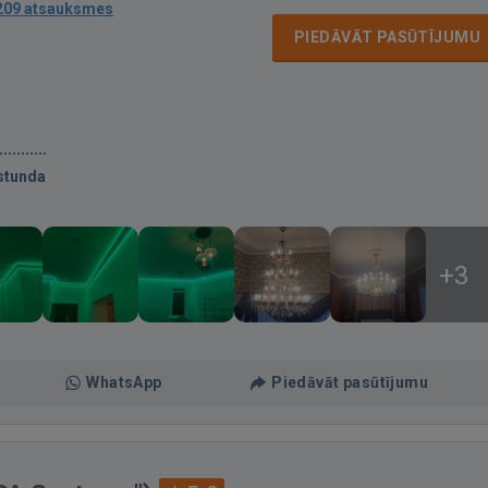
209 atsauksmes
PIEDĀVĀT PASŪTĪJUMU
stunda
+3
WhatsApp
Piedāvāt pasūtījumu