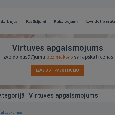
Izveidot pasūt
 darbojas
Pasūtījumi
Pakalpojumi
Virtuves apgaismojums
Izveido pasūtījumu
bez maksas
vai
apskati cenas
IZVEIDOT PASŪTĪJUMU
kategorijā "Virtuves apgaismojums"
1 atsauksmes