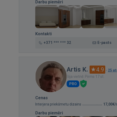
Darbu piemēri
Kontakti
+371 *** *** 32
E-pasts
Artis K.
4.9
·
25 a
Bija vietnē: Pirms 17 st.
PRO
Cenas
Interjera priekšmetu dizains
17,00€/
Darbu piemēri