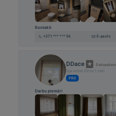
Kontakti
+371 *** *** 56
E-pasts
DDace
·
0 atsauksm
Bija vietnē: Pirms 1 mēn.
PRO
Darbu piemēri