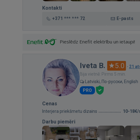
Kontakti
+371 *** *** 72
E-pasts
Pieslēdz Enefit elektrību un ietaupi!
Iveta B.
5.0
·
21 a
Bija vietnē: Pirms 5 min.
Latviski, По-русски, English
PRO
Cenas
Interjera priekšmetu dizains
10-18€/
Darbu piemēri