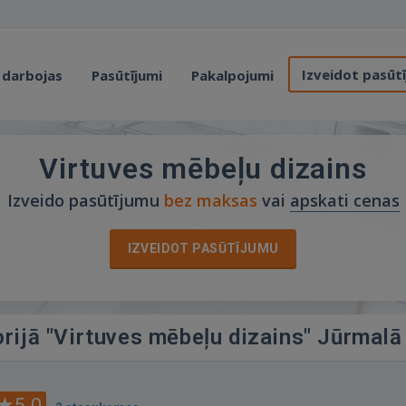
Izveidot pasūt
 darbojas
Pasūtījumi
Pakalpojumi
Virtuves mēbeļu dizains
Izveido pasūtījumu
bez maksas
vai
apskati cenas
IZVEIDOT PASŪTĪJUMU
orijā "Virtuves mēbeļu dizains" Jūrmalā
5.0