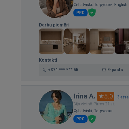
Latviski, По-русски, English
PRO
Darbu piemēri
Kontakti
+371 *** *** 55
E-pasts
Irina A.
5.0
·
3 ats
Bija vietnē: Pirms 21 st.
Latviski, По-русски
PRO