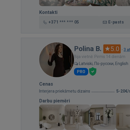
Kontakti
+371 *** *** 05
E-pasts
Polina B.
5.0
·
3 
Bija vietnē: Pirms 14 dienām
Latviski, По-русски, English
PRO
Cenas
Interjera priekšmetu dizains
5-20€/
Darbu piemēri