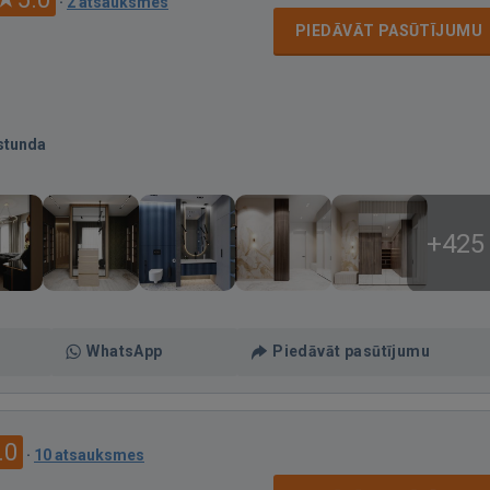
·
2 atsauksmes
PIEDĀVĀT PASŪTĪJUMU
stunda
+425
WhatsApp
Piedāvāt pasūtījumu
.0
·
10 atsauksmes