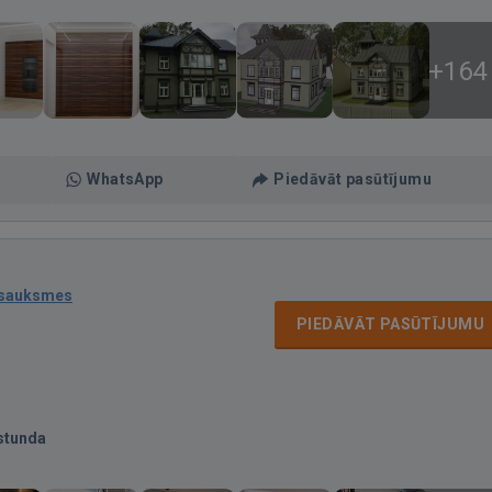
+164
WhatsApp
Piedāvāt pasūtījumu
tsauksmes
PIEDĀVĀT PASŪTĪJUMU
stunda