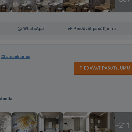
WhatsApp
Piedāvāt pasūtījumu
·
23 atsauksmes
PIEDĀVĀT PASŪTĪJUMU
stunda
+211