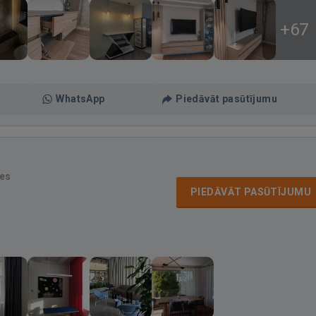
+67
WhatsApp
Piedāvāt pasūtījumu
es
PIEDĀVĀT PASŪTĪJUMU