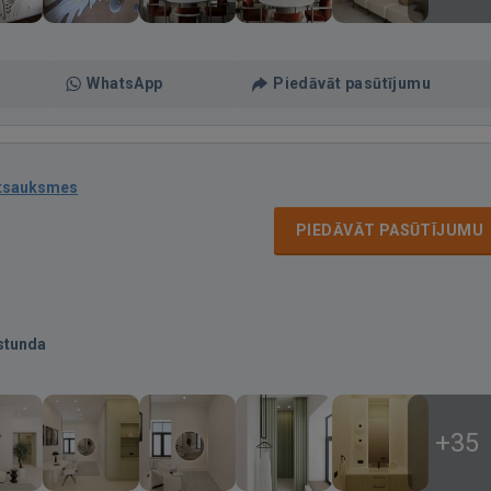
WhatsApp
Piedāvāt pasūtījumu
atsauksmes
PIEDĀVĀT PASŪTĪJUMU
stunda
+35