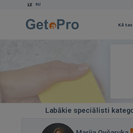
LV
RU
Kā tas
Labākie speciālisti kateg
Marija Ovčaruka