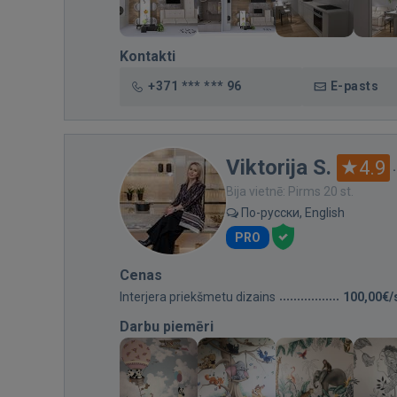
Kontakti
+371 *** *** 96
E-pasts
Viktorija S.
4.9
Bija vietnē: Pirms 20 st.
По-русски, English
PRO
Cenas
Interjera priekšmetu dizains
100,00€/
Darbu piemēri