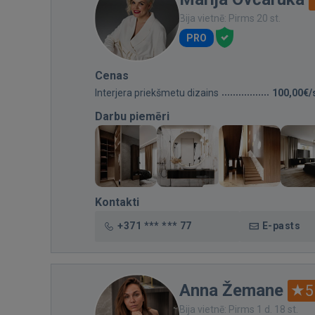
Bija vietnē: Pirms 20 st.
PRO
Cenas
Interjera priekšmetu dizains
100,00€/
Darbu piemēri
Kontakti
+371 *** *** 77
E-pasts
Anna Žemane
5
Bija vietnē: Pirms 1 d. 18 st.