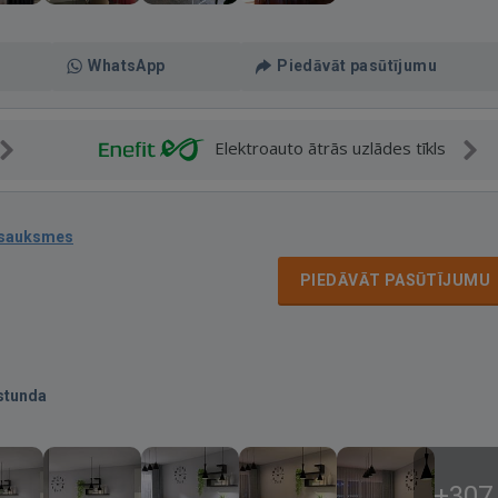
WhatsApp
Piedāvāt pasūtījumu
Elektroauto ātrās uzlādes tīkls
tsauksmes
PIEDĀVĀT PASŪTĪJUMU
stunda
+307