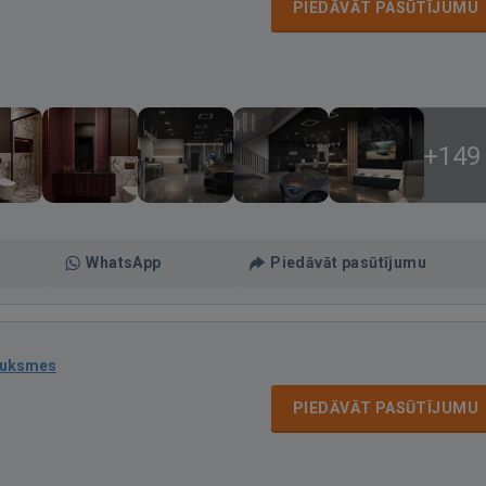
PIEDĀVĀT PASŪTĪJUMU
+149
WhatsApp
Piedāvāt pasūtījumu
auksmes
PIEDĀVĀT PASŪTĪJUMU