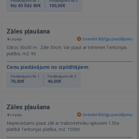
Piedāvājums Nr.1
Piedāvājums Nr.2
No 65 līdz 80€
100,00€
Zāles pļaušana
Izveidot līdzīgu pasūtījumu
Liepāja
Dārzs 30x30 m . Zāle 50cm. Var pļaut ar trimmeri Teritorijas
platība, m2: 90
Cenu piedāvājumi no izpildītājiem:
Piedāvājums Nr.1
Piedāvājums Nr.2
70,00€
40,00€
Zāles pļaušana
Izveidot līdzīgu pasūtījumu
Liepāja
Nepieciešams pļaut zāli ar traktortehniku aptuveni 1.5ha
platībā Teritorijas platība, m2: 15000