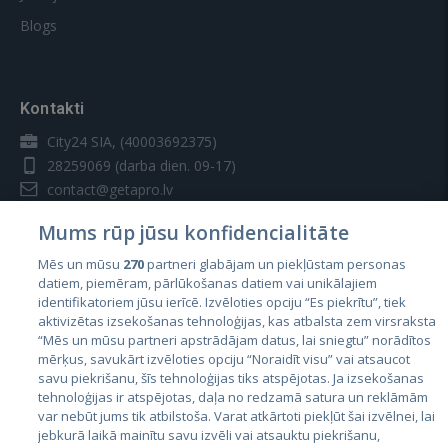
Blogs
Kontakti
City24 SIA, (40003692375)
28259069
(darba dien. 09-17)
contact@getapro.lv
Mums rūp jūsu konfidencialitāte
Mēs un mūsu
270
partneri glabājam un piekļūstam personas
datiem, piemēram, pārlūkošanas datiem vai unikālajiem
identifikatoriem jūsu ierīcē. Izvēloties opciju “Es piekrītu”, tiek
Valstis
aktivizētas izsekošanas tehnoloģijas, kas atbalsta zem virsraksta
Igaunija
“Mēs un mūsu partneri apstrādājam datus, lai sniegtu” norādītos
mērķus, savukārt izvēloties opciju “Noraidīt visu” vai atsaucot
Latvija
savu piekrišanu, šīs tehnoloģijas tiks atspējotas. Ja izsekošanas
tehnoloģijas ir atspējotas, daļa no redzamā satura un reklāmām
Lietuva
var nebūt jums tik atbilstoša. Varat atkārtoti piekļūt šai izvēlnei, lai
jebkurā laikā mainītu savu izvēli vai atsauktu piekrišanu,