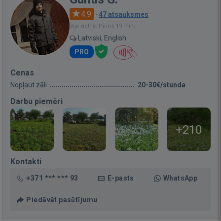
4.9
·
47 atsauksmes
Bija vietnē: Pirms 19 min.
Latviski, English
PRO
Cenas
Nopļaut zāli
20-30€/stunda
Darbu piemēri
+210
Kontakti
+371 *** *** 93
E-pasts
WhatsApp
Piedāvāt pasūtījumu