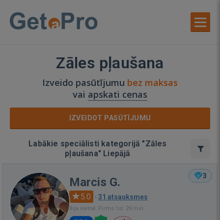
Zāles pļaušana
Izveido pasūtījumu
bez maksas
vai
apskati cenas
IZVEIDOT PASŪTĪJUMU
Labākie speciālisti kategorijā "Zāles
pļaušana" Liepājā
3
Marcis G.
5.0
·
31 atsauksmes
Bija vietnē: Pirms 1st. 29 min.