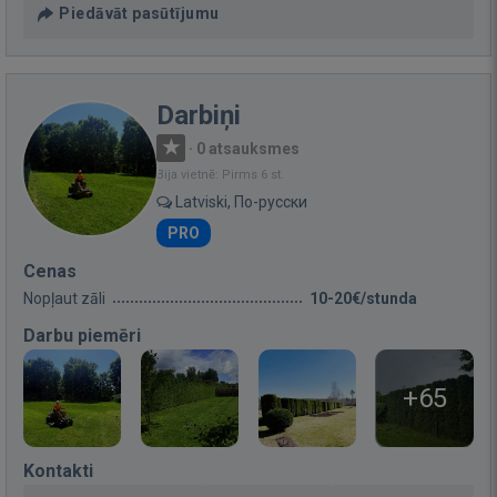
Piedāvāt pasūtījumu
Darbiņi
·
0 atsauksmes
Bija vietnē: Pirms 6 st.
Latviski, По-русски
PRO
Cenas
Nopļaut zāli
10-20€/stunda
Darbu piemēri
+65
Kontakti