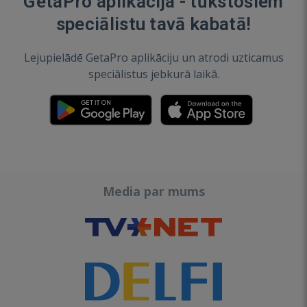
GetaPro aplikācija - tūkstošiem
speciālistu tavā kabatā!
Lejupielādē GetaPro aplikāciju un atrodi uzticamus
speciālistus jebkurā laikā.
Media par mums