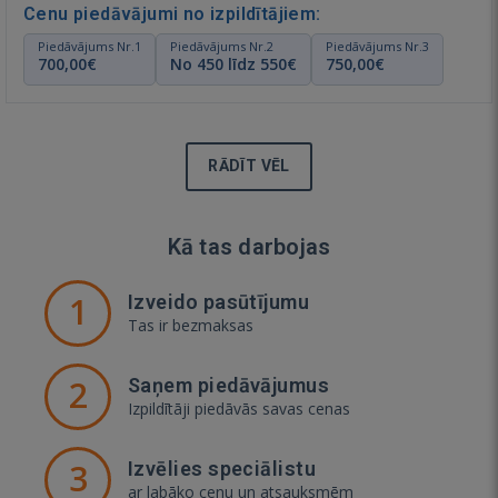
Cenu piedāvājumi no izpildītājiem:
Piedāvājums Nr.1
Piedāvājums Nr.2
Piedāvājums Nr.3
700,00€
No 450 līdz 550€
750,00€
RĀDĪT VĒL
Kā tas darbojas
1
Izveido pasūtījumu
Tas ir bezmaksas
2
Saņem piedāvājumus
Izpildītāji piedāvās savas cenas
3
Izvēlies speciālistu
ar labāko cenu un atsauksmēm