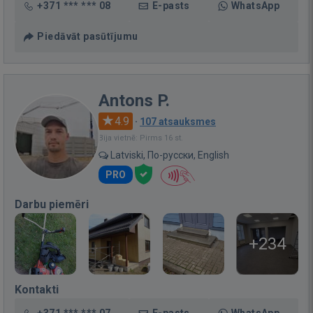
+371 *** *** 08
E-pasts
WhatsApp
Piedāvāt pasūtījumu
Antons P.
4.9
·
107 atsauksmes
Bija vietnē: Pirms 16 st.
Latviski, По-русски, English
PRO
Darbu piemēri
+234
Kontakti
+371 *** *** 07
E-pasts
WhatsApp