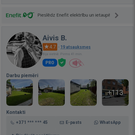
Pieslēdz Enefit elektrību un ietaupi!
Aivis B.
4.7
·
19 atsauksmes
Bija vietnē: Pirms 41 min.
PRO
Darbu piemēri
+113
Kontakti
+371 *** *** 45
E-pasts
WhatsApp