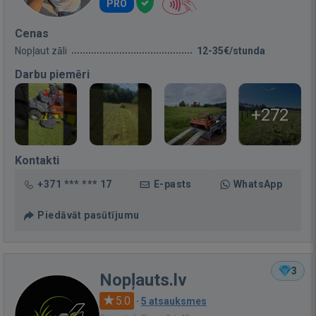
PRO
Cenas
Nopļaut zāli
12-35€/stunda
Darbu piemēri
+272
Kontakti
+371 *** *** 17
E-pasts
WhatsApp
Piedāvāt pasūtījumu
3
Nopļauts.lv
5.0
·
5 atsauksmes