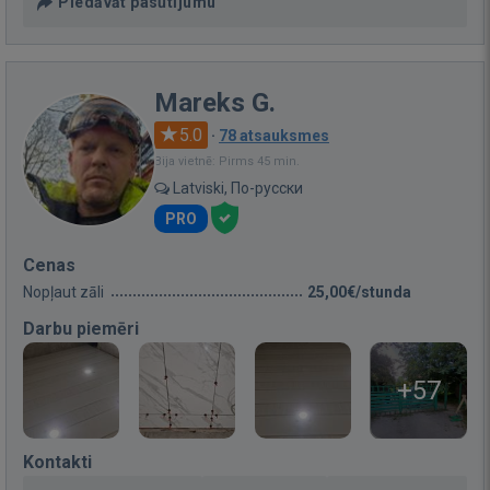
Piedāvāt pasūtījumu
Mareks G.
5.0
·
78 atsauksmes
Bija vietnē: Pirms 45 min.
Latviski, По-русски
PRO
Cenas
Nopļaut zāli
25,00€/stunda
Darbu piemēri
+57
Kontakti