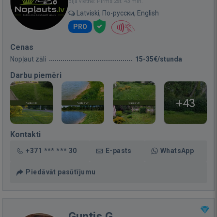
Bija vietnē: Pirms 2st. 43 min.
Latviski, По-русски, English
PRO
Cenas
Nopļaut zāli
15-35€/stunda
Darbu piemēri
+43
Kontakti
+371 *** *** 30
E-pasts
WhatsApp
Piedāvāt pasūtījumu
Guntis G.