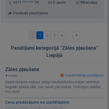
+371 *** *** 79
E-pasts
WhatsApp
Piedāvāt pasūtījumu
...
1
2
3
4
Pasūtījumi kategorijā "Zāles pļaušana"
Liepājā
Zāles pļaušana
Izveidot līdzīgu pasūtījumu
Liepāja
Nepieciešams nopļaut zālāju daudzdzīvokļu mājas terirotijā.
Regulāri pļauta zāle, nav nekas pārraudzis. Teritorijas platība,
m2: 1600
Cenu piedāvājumi no izpildītājiem: