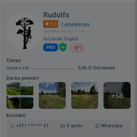
Rudolfs
5.0
·
1 atsauksmes
Bija vietnē: Pirms 1 d. 1 st.
Latviski, English
PRO
Cenas
Nopļaut zāli
0,05-0,15€/stunda
Darbu piemēri
+58
Kontakti
+371 *** *** 31
E-pasts
WhatsApp