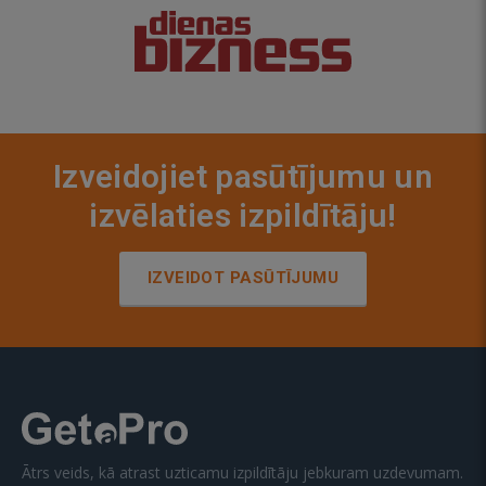
Izveidojiet pasūtījumu un
izvēlaties izpildītāju!
IZVEIDOT PASŪTĪJUMU
Ātrs veids, kā atrast uzticamu izpildītāju jebkuram uzdevumam.