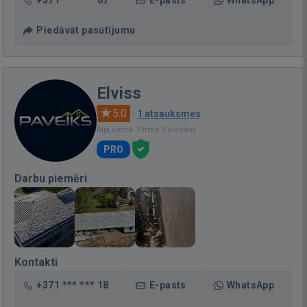
Piedāvāt pasūtījumu
Elviss
5.0
·
1 atsauksmes
Bija vietnē: Pirms 3 dienām
PRO
Darbu piemēri
Kontakti
+371 *** *** 18
E-pasts
WhatsApp