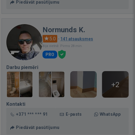
Piedāvāt pasūtījumu
Normunds K.
5.0
·
141 atsauksmes
Bija vietnē: Pirms 28 min.
PRO
Darbu piemēri
+2
Kontakti
+371 *** *** 91
E-pasts
WhatsApp
Piedāvāt pasūtījumu