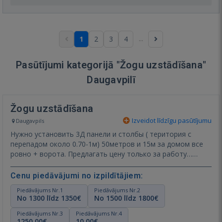
...
1
2
3
4
Pasūtījumi kategorijā "Žogu uzstādīšana"
Daugavpilī
Žogu uzstādīšana
Izveidot līdzīgu pasūtījumu
Daugavpils
Нужно установить 3Д панели и столбы ( територия с
перепадом около 0.70-1м) 50метров и 15м за домом все
ровно + ворота. Предлагать цену только за работу…
Rādīt vēl
Cenu piedāvājumi no izpildītājiem:
Piedāvājums Nr.1
Piedāvājums Nr.2
No 1300 līdz 1350€
No 1500 līdz 1800€
Piedāvājums Nr.3
Piedāvājums Nr.4
1250,00€
10,00€