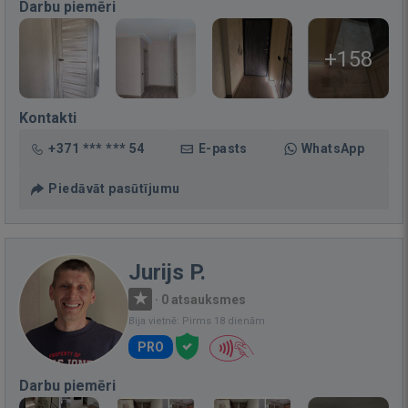
Darbu piemēri
+158
Kontakti
+371 *** *** 54
E-pasts
WhatsApp
Piedāvāt pasūtījumu
Jurijs P.
·
0 atsauksmes
Bija vietnē: Pirms 18 dienām
PRO
Darbu piemēri