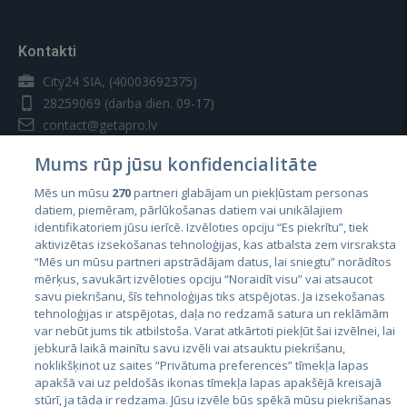
Kontakti
City24 SIA, (40003692375)
28259069
(darba dien. 09-17)
contact@getapro.lv
Mums rūp jūsu konfidencialitāte
Mēs un mūsu
270
partneri glabājam un piekļūstam personas
datiem, piemēram, pārlūkošanas datiem vai unikālajiem
identifikatoriem jūsu ierīcē. Izvēloties opciju “Es piekrītu”, tiek
Valstis
aktivizētas izsekošanas tehnoloģijas, kas atbalsta zem virsraksta
Igaunija
“Mēs un mūsu partneri apstrādājam datus, lai sniegtu” norādītos
mērķus, savukārt izvēloties opciju “Noraidīt visu” vai atsaucot
Latvija
savu piekrišanu, šīs tehnoloģijas tiks atspējotas. Ja izsekošanas
tehnoloģijas ir atspējotas, daļa no redzamā satura un reklāmām
Lietuva
var nebūt jums tik atbilstoša. Varat atkārtoti piekļūt šai izvēlnei, lai
jebkurā laikā mainītu savu izvēli vai atsauktu piekrišanu,
noklikšķinot uz saites “Privātuma preferences” tīmekļa lapas
apakšā vai uz peldošās ikonas tīmekļa lapas apakšējā kreisajā
stūrī, ja tāda ir redzama. Jūsu izvēle būs spēkā mūsu piekrišanas