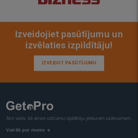
Izveidojiet pasūtījumu un
izvēlaties izpildītāju!
IZVEIDOT PASŪTĪJUMU
Ātrs veids, kā atrast uzticamu izpildītāju jebkuram uzdevumam.
Vairāk par mums