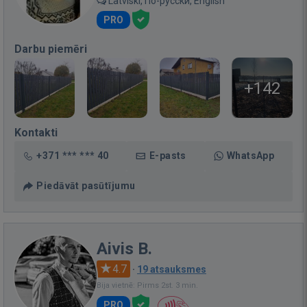
Latviski, По-русски, English
PRO
Darbu piemēri
+142
Kontakti
+371 *** *** 40
E-pasts
WhatsApp
Piedāvāt pasūtījumu
Aivis B.
4.7
·
19 atsauksmes
Bija vietnē: Pirms 2st. 3 min.
PRO