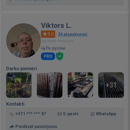
Viktors L.
5.0
·
36 atsauksmes
Bija vietnē: Pirms 6 st.
По-русски
PRO
Darbu piemēri
+31
Kontakti
+371 *** *** 97
E-pasts
WhatsApp
Piedāvāt pasūtījumu