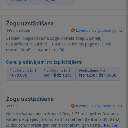
Žogu uzstādīšana
Izveidot līdzīgu pasūtījumu
Preiļu novads
Labdien! Nepieciešama žoga (metāla stiepļu paneļi)
uzstādīšana "Caunītes" , Caunes, Rušonas pagasts, Preiļu
novads Kopējais garums, m: 50
Cenu piedāvājumi no izpildītājiem:
Piedāvājums Nr.1
Piedāvājums Nr.2
Piedāvājums Nr.3
1070,00€
No 1 līdz 123€
No 1250 līdz 1300€
Žogu uzstādīšana
Izveidot līdzīgu pasūtījumu
Preiļi
Nepieciešama paneļu žoga izbūve, 1,73 m. augstumā ar auto
vārtiem. Kopējais garums ap 340 metriem (teritorija 3000 m2).
Lūdzu cenu norādīt gan par materiāliem, gan uzstā…
Rādīt vēl