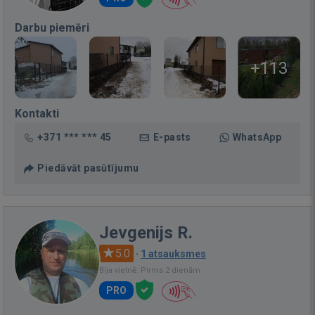
Darbu piemēri
+113
Kontakti
+371 *** *** 45
E-pasts
WhatsApp
Piedāvāt pasūtījumu
Jevgenijs R.
5.0
·
1 atsauksmes
Bija vietnē: Pirms 2 dienām
PRO