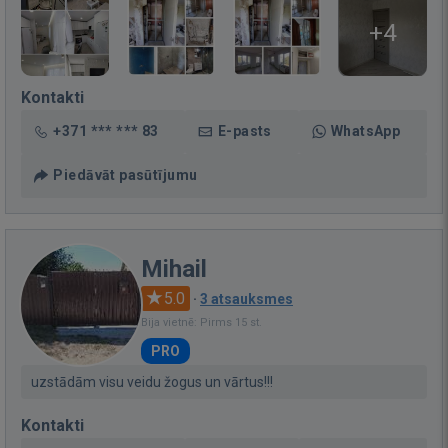
+4
Kontakti
+371 *** *** 83
E-pasts
WhatsApp
Piedāvāt pasūtījumu
Mihail
5.0
·
3 atsauksmes
Bija vietnē: Pirms 15 st.
PRO
uzstādām visu veidu žogus un vārtus!!!
Kontakti