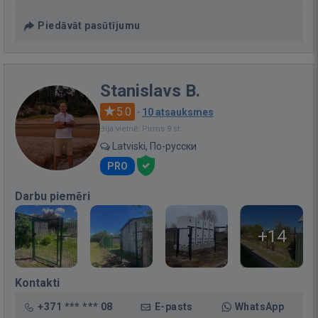
Piedāvāt pasūtījumu
Stanislavs B.
5.0
·
10 atsauksmes
Bija vietnē: Pirms 9 st.
Latviski, По-русски
PRO
Darbu piemēri
+14
Kontakti
+371 *** *** 08
E-pasts
WhatsApp