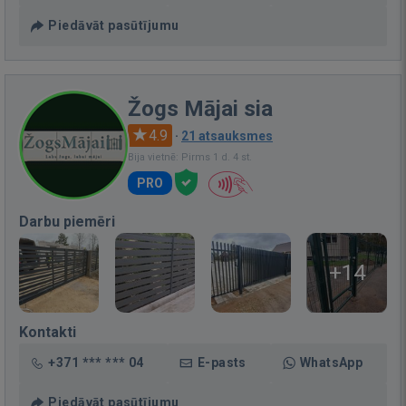
Piedāvāt pasūtījumu
Žogs Mājai sia
4.9
·
21 atsauksmes
Bija vietnē: Pirms 1 d. 4 st.
PRO
Darbu piemēri
+14
Kontakti
+371 *** *** 04
E-pasts
WhatsApp
Piedāvāt pasūtījumu