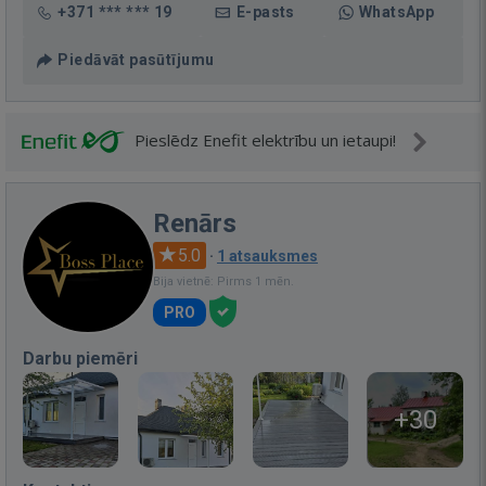
+371 *** *** 19
E-pasts
WhatsApp
Piedāvāt pasūtījumu
Pieslēdz Enefit elektrību un ietaupi!
Renārs
5.0
·
1 atsauksmes
Bija vietnē: Pirms 1 mēn.
PRO
Darbu piemēri
+30