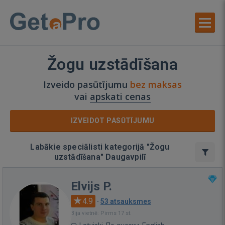
Žogu uzstādīšana
Izveido pasūtījumu
bez maksas
vai
apskati cenas
IZVEIDOT PASŪTĪJUMU
Labākie speciālisti kategorijā "Žogu
uzstādīšana" Daugavpilī
Elvijs P.
4.9
·
53 atsauksmes
Bija vietnē: Pirms 17 st.