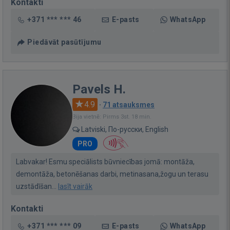
Kontakti
+371 *** *** 46
E-pasts
WhatsApp
Piedāvāt pasūtījumu
Pavels H.
4.9
·
71 atsauksmes
Bija vietnē: Pirms 3st. 18 min.
Latviski, По-русски, English
PRO
Labvakar! Esmu speciālists būvniecības jomā: montāža,
demontāža, betonēšanas darbi, metinasana,žogu un terasu
uzstādīšan...
lasīt vairāk
Kontakti
+371 *** *** 09
E-pasts
WhatsApp